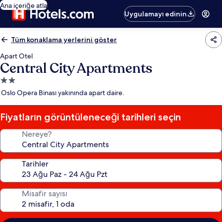
Ana içeriğe atla
Uygulamayı edinin
Tüm konaklama yerlerini göster
Apart Otel
Central City Apartments
2.0
yıldızlı
Oslo Opera Binası yakınında apart daire.
konaklama
yeri
Fiyatların görüntüleneceği tarihleri seçin
Nereye?
Tarihler
Misafir sayısı