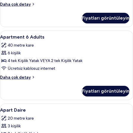
görün
Apartment
Daha çok detay
4
Adults
Fiyatları görüntüleyin
hakkında
daha
fazla
Apartment
Apartment 6 Adults | Güneşlik/perde, 
4
detay
Apartment 6 Adults
6
40 metre kare
Adults
6 kişilik
için
tüm
4 tek Kişilik Yatak VEYA 2 tek Kişilik Yatak
fotoğrafları
Ücretsiz kablosuz internet
görün
Apartment
Daha çok detay
6
Adults
Fiyatları görüntüleyin
hakkında
daha
fazla
Apart
Apart Daire | Güneşlik/perde, ütü/ütü 
4
detay
Apart Daire
Daire
20 metre kare
için
3 kişilik
tüm