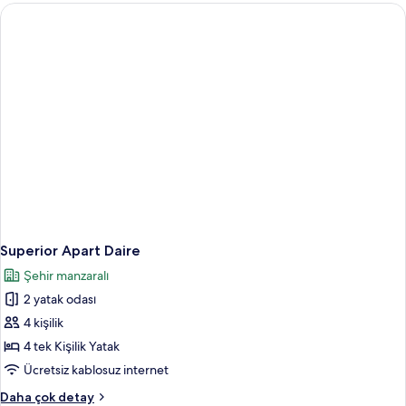
daha
fazla
detay
Superior Apart Daire
Şehir manzaralı
2 yatak odası
4 kişilik
4 tek Kişilik Yatak
Ücretsiz kablosuz internet
Superior
Daha çok detay