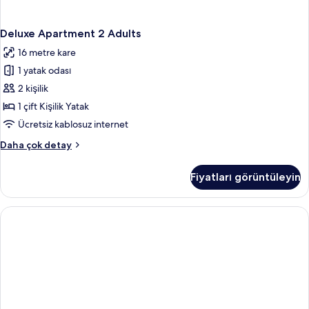
Deluxe Apartment 2 Adults
16 metre kare
1 yatak odası
2 kişilik
1 çift Kişilik Yatak
Ücretsiz kablosuz internet
Deluxe
Daha çok detay
Apartment
2
Fiyatları görüntüleyin
Adults
hakkında
daha
fazla
detay