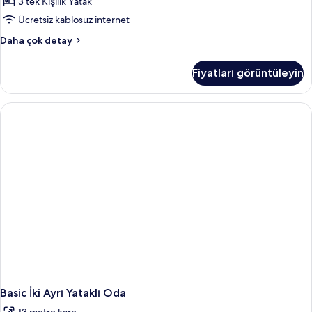
fotoğrafları
3 tek Kişilik Yatak
görün
Ücretsiz kablosuz internet
Apart
Daha çok detay
Daire
hakkında
Fiyatları görüntüleyin
daha
fazla
detay
Basic İki Ayrı Yataklı Oda