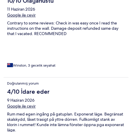
10/10 Olağanüstü
11 Haziran 2026
Google ile çevir
Contrary to some reviews: Check in was easy once I read the
instructions on the wall. Damage deposit refunded same day
that I vacated. RECOMMENDED
Winston, 3 gecelik seyahat
Doğrulanmış yorum
4/10 İdare eder
9 Haziran 2026
Google ile çevir
Rum med egen ingång på gatuplan. Exponerat läge. Begränsat
skalskydd, låset trasigt på yttre dörren. Fullkomligt stank av
klorin i rummet! Kunde inte lämna fönster öppna pga exponerat
läge.