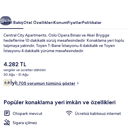
ceki
Sonraki
27+
Genel Bakış
Otel Özellikleri
Konum
Fiyatlar
Politikalar
Central City Apartments, Oslo Opera Binası ve Aker Brygge
hedeflerine 10 dakikalık sürüş mesafesindedir. Konaklama yeri toplu
taşımaya yakındır, Toyen T-Bane İstasyonu 4 dakikalık ve Toyen
İstasyonu 4 dakikalık yürüme mesafesindedir.
Şu
4.282 TL
anki
vergiler ve ücretler dâhildir
fiyat
30 Ağu - 31 Ağu
4.282 TL
Yorumlar
İyi
6,8
Merdiven
1.705 yorumun tümünü göster
6,8/10
Popüler konaklama yeri imkân ve özellikleri
Otopark mevcut
Ücretsiz kablosuz internet
Sigara içilmez