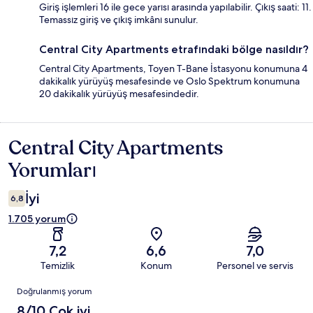
Giriş işlemleri 16 ile gece yarısı arasında yapılabilir. Çıkış saati: 11.
Temassız giriş ve çıkış imkânı sunulur.
Central City Apartments etrafındaki bölge nasıldır?
Central City Apartments, Toyen T-Bane İstasyonu konumuna 4
dakikalık yürüyüş mesafesinde ve Oslo Spektrum konumuna
20 dakikalık yürüyüş mesafesindedir.
Central City Apartments
Yorumlar
Yorumları
İyi
6,8
1.705 yorum
7,2
6,6
7,0
Temizlik
Konum
Personel ve servis
Yorumlar
Doğrulanmış yorum
8/10 Çok iyi