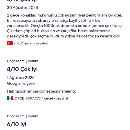
30 Ağustos 2024
2 gece konakladım.konumu çok iyi tam fiyat performans bir otel.
Bir resepsiyonu yok arayıp rahatça kayıt yaptırdık biz
zorlanmadık. Girişte 1000nok depozito ödedik (bence çok fazla)
Çıkarken çöpleri bulaşıkları ve çarşafları bizim halletmemiz
gerekiyordu çok saçma buldum yoksa depozitodan keseriz gibi
ibareleri vardı. Onun haricinde fena değildi.
hilal, 2 gecelik seyahat
Doğrulanmış yorum
8/10 Çok iyi
1 Ağustos 2026
Google ile çevir
Habitación limpia con estacionamiento
JORGE HORACIO, 1 gecelik seyahat
Doğrulanmış yorum
6/10 İyi