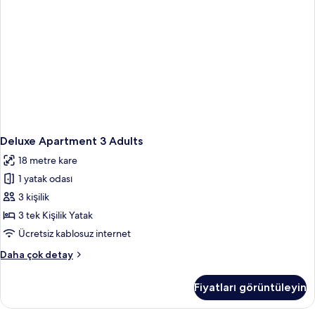
Deluxe Apartment 3 Adults
18 metre kare
1 yatak odası
3 kişilik
3 tek Kişilik Yatak
Ücretsiz kablosuz internet
Deluxe
Daha çok detay
Apartment
3
Fiyatları görüntüleyin
Adults
hakkında