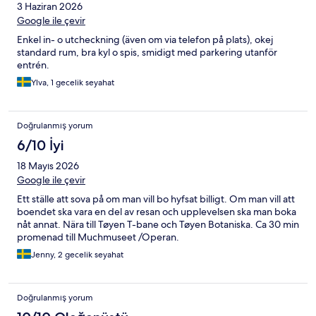
3 Haziran 2026
Google ile çevir
Enkel in- o utcheckning (även om via telefon på plats), okej
standard rum, bra kyl o spis, smidigt med parkering utanför
entrén.
Ylva, 1 gecelik seyahat
Doğrulanmış yorum
6/10 İyi
18 Mayıs 2026
Google ile çevir
Ett ställe att sova på om man vill bo hyfsat billigt. Om man vill att
boendet ska vara en del av resan och upplevelsen ska man boka
nåt annat. Nära till Tøyen T-bane och Tøyen Botaniska. Ca 30 min
promenad till Muchmuseet /Operan.
Jenny, 2 gecelik seyahat
Doğrulanmış yorum