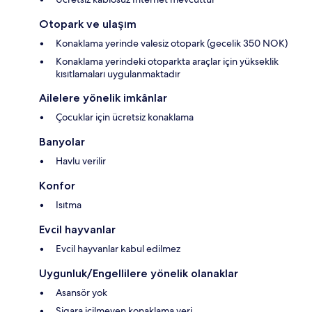
Otopark ve ulaşım
Konaklama yerinde valesiz otopark (gecelik 350 NOK)
Konaklama yerindeki otoparkta araçlar için yükseklik
kısıtlamaları uygulanmaktadır
Ailelere yönelik imkânlar
Çocuklar için ücretsiz konaklama
Banyolar
Havlu verilir
Konfor
Isıtma
Evcil hayvanlar
Evcil hayvanlar kabul edilmez
Uygunluk/Engellilere yönelik olanaklar
Asansör yok
Sigara içilmeyen konaklama yeri