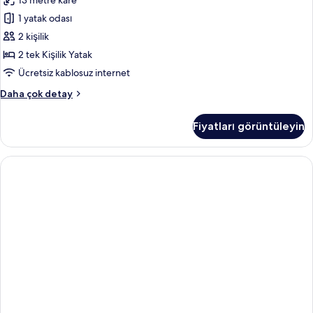
13 metre kare
1 yatak odası
2 kişilik
2 tek Kişilik Yatak
Ücretsiz kablosuz internet
Basic
Daha çok detay
İki
Ayrı
Fiyatları görüntüleyin
Yataklı
Oda
hakkında
daha
fazla
detay