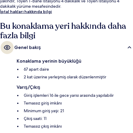
yakındır, Toyen T-Bane İstasyonu 4 dakikalık ve Toyen İstasyonu 4
dakikalık yürüme mesafesindedir.
İptal hakları hakkında bilgi
Bu konaklama yeri hakkında daha
fazla bilgi
Genel bakış
Konaklama yerinin büyüklüğü
67 apart daire
2 kat üzerine yerleşmiş olarak düzenlenmiştir
Varış/Çıkış
Giriş işlemleri 16 ile gece yarısı arasında yapılabilir
Temassız giriş imkânı
Minimum giriş yaşı: 21
Çıkış saati: 11
Temassız çıkış imkânı