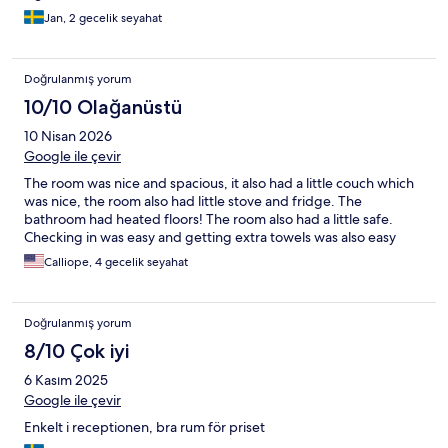
Jan, 2 gecelik seyahat
Doğrulanmış yorum
10/10 Olağanüstü
10 Nisan 2026
Google ile çevir
The room was nice and spacious, it also had a little couch which
was nice, the room also had little stove and fridge. The
bathroom had heated floors! The room also had a little safe.
Checking in was easy and getting extra towels was also easy
Calliope, 4 gecelik seyahat
Doğrulanmış yorum
8/10 Çok iyi
6 Kasım 2025
Google ile çevir
Enkelt i receptionen, bra rum för priset