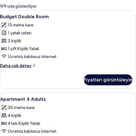
mevcut
9/9 oda gösteriliyor
filtreler
Budget
Budget Double Room | Güneşlik/perde,
6
Budget Double Room
Double
13 metre kare
Room
1 yatak odası
için
tüm
2 kişilik
fotoğrafları
1 çift Kişilik Yatak
görün
Ücretsiz kablosuz internet
Budget
Daha çok detay
Double
Room
Fiyatları görüntüleyin
hakkında
daha
fazla
Apartment
Apartment 4 Adults | Güneşlik/perde, 
5
detay
Apartment 4 Adults
4
30 metre kare
Adults
4 kişilik
için
tüm
4 tek Kişilik Yatak
fotoğrafları
Ücretsiz kablosuz internet