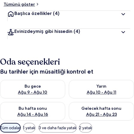
Tümünü göster
Başlıca özellikler
(4)
Evinizdeymiş gibi hissedin
(4)
Oda seçenekleri
Bu tarihler için müsaitliği kontrol et
Bu gece için müsaitliği kontrol et Ağu 9 - Ağu 10
Yarın için müsaitliği kontrol et
Bu gece
Yarın
Ağu 9 - Ağu 10
Ağu 10 - Ağu 11
Bu hafta sonu için müsaitliği kontrol et Ağu 14 - Ağu 16
Önümüzdeki hafta sonu için mü
Bu hafta sonu
Gelecek hafta sonu
Ağu 14 - Ağu 16
Ağu 21 - Ağu 23
Odalar
Tüm odalar
1 yatak
3 ve daha fazla yatak
2 yatak
için