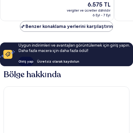
Güncel
6.575 TL
Çok
İyi,
fiyat:
İyi,
853
vergiler ve ücretler dâhildir
6.575 TL
6 Eyl - 7 Eyl
3.606
yorum
yorum
Benzer konaklama yerlerini karşılaştırın
Uygun indirimleri ve avantajları görüntülemek için giriş yapın.
Daha fazla macera için daha fazla ödül!
Giriş yap
Ücretsiz olarak kaydolun
Bölge hakkında