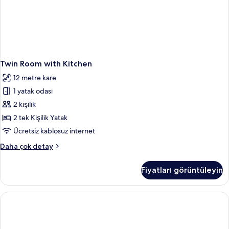
Twin Room with Kitchen
12 metre kare
1 yatak odası
2 kişilik
2 tek Kişilik Yatak
Ücretsiz kablosuz internet
Twin
Daha çok detay
Room
with
Fiyatları görüntüleyin
Kitchen
hakkında
daha
fazla
detay