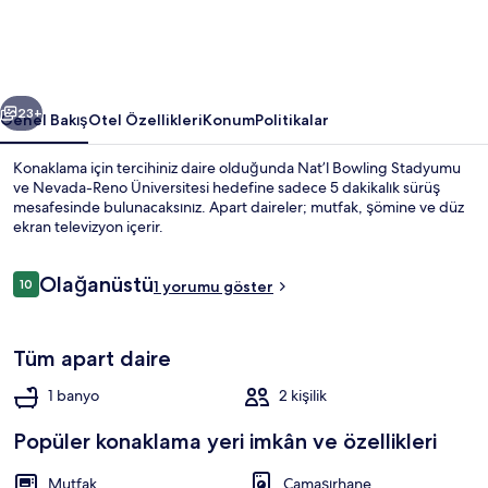
'river
Cottage'
için
ceki
Sonraki
fotoğraf
23+
Genel Bakış
Otel Özellikleri
Konum
Politikalar
galerisi
Konaklama için tercihiniz daire olduğunda Nat’l Bowling Stadyumu
ve Nevada-Reno Üniversitesi hedefine sadece 5 dakikalık sürüş
mesafesinde bulunacaksınız. Apart daireler; mutfak, şömine ve düz
ekran televizyon içerir.
Yorumlar
Olağanüstü
10
1 yorumu göster
10/10
Apart Daire (0 Bedroom) | Konaklama 
Tüm apart daire
1 banyo
2 kişilik
Popüler konaklama yeri imkân ve özellikleri
Mutfak
Çamaşırhane