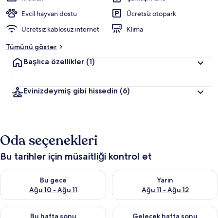
Evcil hayvan dostu
Ücretsiz otopark
Ücretsiz kablosuz internet
Klima
Tümünü göster
Başlıca özellikler
(1)
Evinizdeymiş gibi hissedin
(6)
Oda seçenekleri
Bu tarihler için müsaitliği kontrol et
Bu gece için müsaitliği kontrol et Ağu 10 - Ağu 11
Yarın için müsaitliği kontrol et
Bu gece
Yarın
Ağu 10 - Ağu 11
Ağu 11 - Ağu 12
Bu hafta sonu için müsaitliği kontrol et Ağu 14 - Ağu 16
Önümüzdeki hafta sonu için mü
Bu hafta sonu
Gelecek hafta sonu