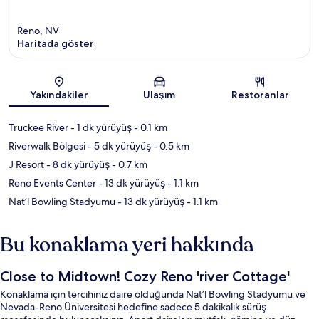
Reno, NV
Haritada göster
Harita
Yakındakiler
Ulaşım
Restoranlar
Truckee River
- 1 dk yürüyüş
- 0.1 km
Riverwalk Bölgesi
- 5 dk yürüyüş
- 0.5 km
J Resort
- 8 dk yürüyüş
- 0.7 km
Reno Events Center
- 13 dk yürüyüş
- 1.1 km
Nat’l Bowling Stadyumu
- 13 dk yürüyüş
- 1.1 km
Bu konaklama yeri hakkında
Close to Midtown! Cozy Reno 'river Cottage'
Konaklama için tercihiniz daire olduğunda Nat’l Bowling Stadyumu ve
Nevada-Reno Üniversitesi hedefine sadece 5 dakikalık sürüş