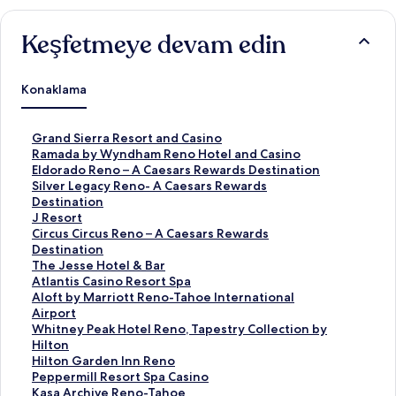
Keşfetmeye devam edin
Konaklama
G
Grand Sierra Resort and Casino
r
R
Ramada by Wyndham Reno Hotel and Casino
a
a
E
Eldorado Reno – A Caesars Rewards Destination
n
m
l
S
Silver Legacy Reno- A Caesars Rewards
d
a
d
i
Destination
S
d
o
l
J
J Resort
i
a
r
v
R
C
Circus Circus Reno – A Caesars Rewards
e
b
a
e
e
i
Destination
r
y
d
r
s
r
T
The Jesse Hotel & Bar
r
W
o
L
o
c
h
A
Atlantis Casino Resort Spa
a
y
R
e
r
u
e
t
A
Aloft by Marriott Reno-Tahoe International
R
n
e
g
t
s
J
l
l
Airport
e
d
n
a
i
C
e
a
o
W
Whitney Peak Hotel Reno, Tapestry Collection by
s
h
o
c
ç
i
s
n
f
h
Hilton
o
a
–
y
i
r
s
t
t
i
H
Hilton Garden Inn Reno
r
m
A
R
n
c
e
i
b
t
i
P
Peppermill Resort Spa Casino
t
R
C
e
S
u
H
s
y
n
l
e
K
Kasa Archive Reno-Tahoe