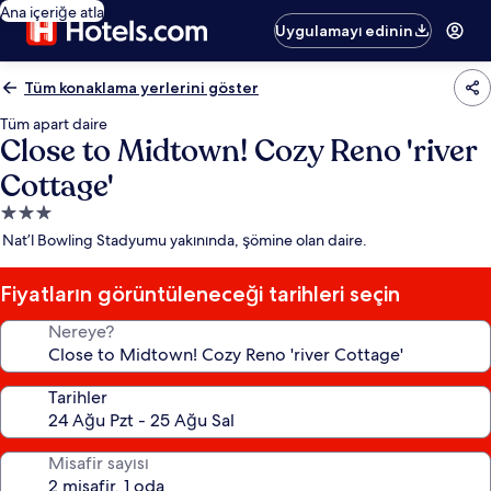
Ana içeriğe atla
Uygulamayı edinin
Tüm konaklama yerlerini göster
Tüm apart daire
Close to Midtown! Cozy Reno 'river
Cottage'
3.0
yıldızlı
Nat’l Bowling Stadyumu yakınında, şömine olan daire.
konaklama
yeri
Fiyatların görüntüleneceği tarihleri seçin
Nereye?
Tarihler
Misafir sayısı