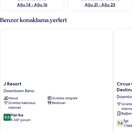
Ağu 14 - Ağu 16
Ağu 21 - Ağu 23
Benzer konaklama yerleri
J Resort
Circus C
J
Circus
J Resort
Circus
Resort
Circus
Destin
Downtown Reno
Downtown
Reno
Downto
Havuz
Ücretsiz otopark
Reno
–
Ücretsiz kablosuz
Restoran
A
Ücrets
internet
intern
Caesars
Bağlan
10
Harika
Reward
9,0
üzerinden
8.347 yorum
Destinat
10
İyi
7,6
9.0,
Downto
üzerind
7.58
Harika,
Reno
7.6,