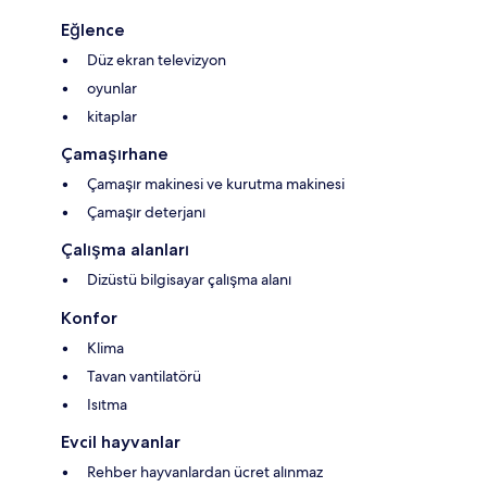
Eğlence
Düz ekran televizyon
oyunlar
kitaplar
Çamaşırhane
Çamaşır makinesi ve kurutma makinesi
Çamaşır deterjanı
Çalışma alanları
Dizüstü bilgisayar çalışma alanı
Konfor
Klima
Tavan vantilatörü
Isıtma
Evcil hayvanlar
Rehber hayvanlardan ücret alınmaz