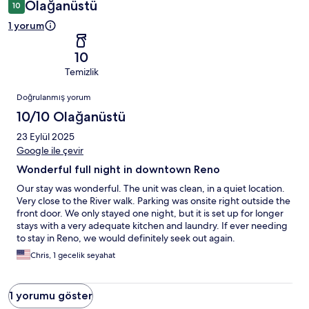
Olağanüstü
10
1 yorum
10
Temizlik
Yorumlar
Doğrulanmış yorum
10/10 Olağanüstü
23 Eylül 2025
Google ile çevir
Wonderful full night in downtown Reno
Our stay was wonderful. The unit was clean, in a quiet location.
Very close to the River walk. Parking was onsite right outside the
front door. We only stayed one night, but it is set up for longer
stays with a very adequate kitchen and laundry. If ever needing
to stay in Reno, we would definitely seek out again.
Chris, 1 gecelik seyahat
1 yorumu göster