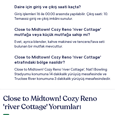
Daire için giriş ve çıkış saati kaçta?
Giriş işlemleri 16 ile 00.00 arasında yapılabilir. Çıkış saati: 10.
Temassız giriş ve çıkış imkânı sunulur.
Close to Midtown! Cozy Reno 'river Cottage'
mutfağa veya küçük mutfağa sahip mi?
Evet, ayrıca blender, kahve makinesi ve tencere/tava seti
bulunan bir mutfak mevcuttur.
Close to Midtown! Cozy Reno 'river Cottage'
etrafındaki bölge nasıldır?
Close to Midtown! Cozy Reno 'river Cottage', Nat’l Bowling
Stadyumu konumuna 14 dakikalık yürüyüş mesafesinde ve
Truckee River konumuna 3 dakikalık yürüyüş mesafesindedir.
Close to Midtown! Cozy Reno
Yorumlar
'river Cottage' Yorumları