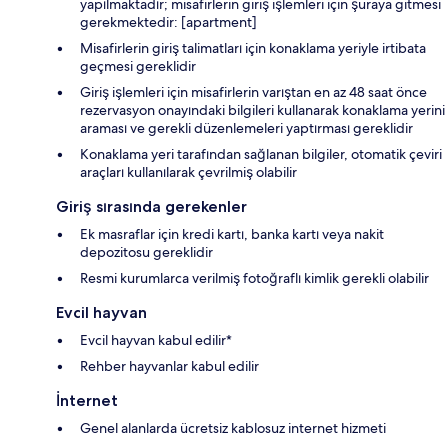
yapılmaktadır; misafirlerin giriş işlemleri için şuraya gitmesi
gerekmektedir: [apartment]
Misafirlerin giriş talimatları için konaklama yeriyle irtibata
geçmesi gereklidir
Giriş işlemleri için misafirlerin varıştan en az 48 saat önce
rezervasyon onayındaki bilgileri kullanarak konaklama yerini
araması ve gerekli düzenlemeleri yaptırması gereklidir
Konaklama yeri tarafından sağlanan bilgiler, otomatik çeviri
araçları kullanılarak çevrilmiş olabilir
Giriş sırasında gerekenler
Ek masraflar için kredi kartı, banka kartı veya nakit
depozitosu gereklidir
Resmi kurumlarca verilmiş fotoğraflı kimlik gerekli olabilir
Evcil hayvan
Evcil hayvan kabul edilir*
Rehber hayvanlar kabul edilir
İnternet
Genel alanlarda ücretsiz kablosuz internet hizmeti