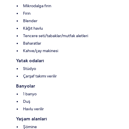
Mikrodalga fırın
Fırın
Blender
Kâğıt havlu
Tencere seti/tabaklar/mutfak aletleri
Baharatlar
Kahve/çay makinesi
Yatak odaları
Stüdyo
Çarşaf takımı verilir
Banyolar
1 banyo
Duş
Havlu verilir
Yaşam alanları
Şömine