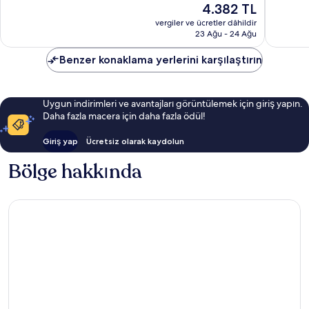
Güncel
4.382 TL
8.347
İyi,
fiyat:
yorum
7.588
vergiler ve ücretler dâhildir
4.382 TL
23 Ağu - 24 Ağu
yorum
Benzer konaklama yerlerini karşılaştırın
Uygun indirimleri ve avantajları görüntülemek için giriş yapın.
Daha fazla macera için daha fazla ödül!
Giriş yap
Ücretsiz olarak kaydolun
Bölge hakkında