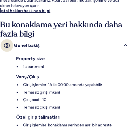
mesafesinde bulunacaksınız. Apart daireler; mutfak, şömine ve düz
ekran televizyon içerir.
İptal hakları hakkında bilgi
Bu konaklama yeri hakkında daha
fazla bilgi
Genel bakış
Property size
1 apartment
Varış/Çıkış
Giriş işlemleri 16 ile 00.00 arasında yapılabilir
Temassız giriş imkânı
Çıkış saati: 10
Temassız çıkış imkânı
Özel giriş talimatları
Giriş işlemleri konaklama yerinden ayrı bir adreste