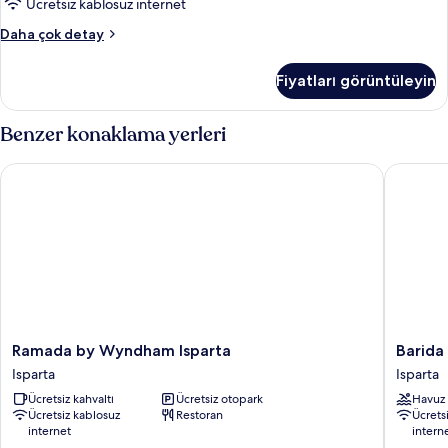
Ücretsiz kablosuz internet
Deluxe
Daha çok detay
Villa,
Dağ
Fiyatları görüntüleyin
Manzaralı
hakkında
daha
Benzer konaklama yerleri
fazla
detay
Ramada by Wyndham Isparta
Barida H
Ramada
Barida
Ramada by Wyndham Isparta
Barida
by
Hotels
Isparta
Isparta
Wyndham
Isparta
Ücretsiz kahvaltı
Ücretsiz otopark
Havuz
Isparta
Ücretsiz kablosuz
Restoran
Ücrets
Isparta
internet
intern