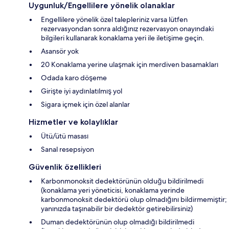
Uygunluk/Engellilere yönelik olanaklar
Engellilere yönelik özel talepleriniz varsa lütfen
rezervasyondan sonra aldığınız rezervasyon onayındaki
bilgileri kullanarak konaklama yeri ile iletişime geçin.
Asansör yok
20 Konaklama yerine ulaşmak için merdiven basamakları
Odada karo döşeme
Girişte iyi aydınlatılmış yol
Sigara içmek için özel alanlar
Hizmetler ve kolaylıklar
Ütü/ütü masası
Sanal resepsiyon
Güvenlik özellikleri
Karbonmonoksit dedektörünün olduğu bildirilmedi
(konaklama yeri yöneticisi, konaklama yerinde
karbonmonoksit dedektörü olup olmadığını bildirmemiştir;
yanınızda taşınabilir bir dedektör getirebilirsiniz)
Duman dedektörünün olup olmadığı bildirilmedi