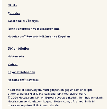
Gizlilik
Çerezler
Yasal bilgiler / İletişim
İçerik yönergeleri ve içerik raporlama
Hotels.com™ Rewards Hükümleri ve Koşulları
Diğer bilgiler
Hakkımızda
Kariyer
Seyahat Rehberleri
Hotels.com™ Rewards
* Bazı oteller, rezervasyonunuzu girişten en geç 24 saat önce iptal
etmenizi gerekli kılar. Daha fazla bilgi için siteyi ziyaret edin.
© 2026 Hotels.com, L.P., bir Expedia Group şirketidir. Tüm hakları saklıdır.
Hotels.com ve Hotels.com Logosu; Hotels.com, L.P. şirketinin ticâri
markaları veya tescilli ticâri markalarıdır.