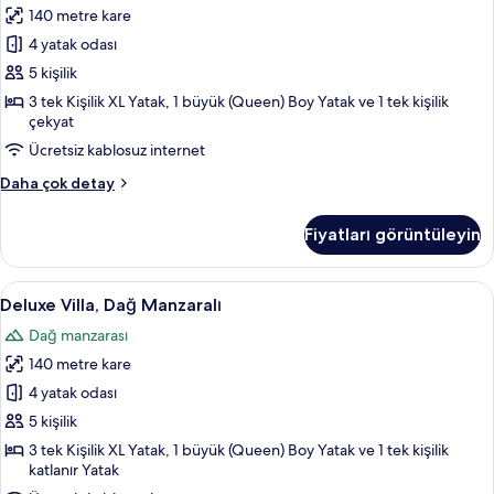
140 metre kare
Dağ
Manzaralı
4 yatak odası
için
5 kişilik
tüm
3 tek Kişilik XL Yatak, 1 büyük (Queen) Boy Yatak ve 1 tek kişilik
fotoğrafları
çekyat
görün
Ücretsiz kablosuz internet
Standard
Daha çok detay
Villa,
Balkon,
Fiyatları görüntüleyin
Dağ
Manzaralı
hakkında
Deluxe
Deluxe Villa, Dağ Manzaralı | Ütü/ütü m
25
daha
Deluxe Villa, Dağ Manzaralı
Villa,
fazla
Dağ manzarası
detay
Dağ
140 metre kare
Manzaralı
için
4 yatak odası
tüm
5 kişilik
fotoğrafları
3 tek Kişilik XL Yatak, 1 büyük (Queen) Boy Yatak ve 1 tek kişilik
görün
katlanır Yatak