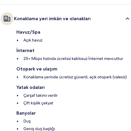
Konaklama yeri imkân ve olanakları
Havuz/Spa
Açık havuz
İnternet
25+ Mbps hızında ücretsiz kablosuz İnternet mevcuttur
Otopark ve ulaşım
Konaklama yerinde ücretsiz güvenli, açık otopark (valesiz)
Yatak odaları
Çarşaf takımı verilir
Çift kişilik çekyat
Banyolar
Duş
Geniş duş başlığı