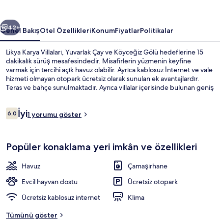
ceki
Sonraki
42+
Genel Bakış
Otel Özellikleri
Konum
Fiyatlar
Politikalar
Likya Karya Villaları, Yuvarlak Çay ve Köyceğiz Gölü hedeflerine 15
dakikalık sürüş mesafesindedir. Misafirlerin yüzmenin keyfine
varmak için tercihi açık havuz olabilir. Ayrıca kablosuz İnternet ve vale
hizmeti olmayan otopark ücretsiz olarak sunulan ek avantajlardır.
Teras ve bahçe sunulmaktadır. Ayrıca villalar içerisinde bulunan geniş
duş başlıkları ve terlik ile her detay düşünülmüştür.
Yorumlar
İyi
6,0
1 yorumu göster
6,0/10
Deluxe Villa, Dağ Manzaralı | Oturma 
Popüler konaklama yeri imkân ve özellikleri
Havuz
Çamaşırhane
Evcil hayvan dostu
Ücretsiz otopark
Ücretsiz kablosuz internet
Klima
Tümünü göster