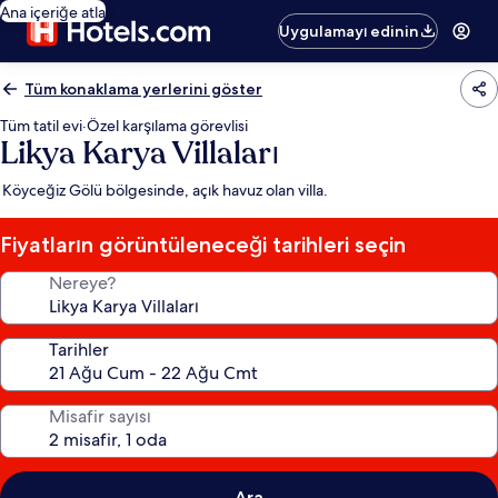
Ana içeriğe atla
Uygulamayı edinin
Tüm konaklama yerlerini göster
Tüm tatil evi
·
Özel karşılama görevlisi
Likya Karya Villaları
Köyceğiz Gölü bölgesinde, açık havuz olan villa.
Fiyatların görüntüleneceği tarihleri seçin
Nereye?
Tarihler
Misafir sayısı
Ara