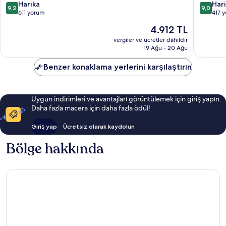
10
10
Harika
Har
9,2
9,0
üzerinden
üzerind
611 yorum
417 
9.2,
9.0,
Güncel
4.912 TL
Harika,
Harika,
fiyat:
611
417
vergiler ve ücretler dâhildir
4.912 TL
19 Ağu - 20 Ağu
yorum
yorum
Benzer konaklama yerlerini karşılaştırın
Uygun indirimleri ve avantajları görüntülemek için giriş yapın.
Daha fazla macera için daha fazla ödül!
Giriş yap
Ücretsiz olarak kaydolun
Bölge hakkında