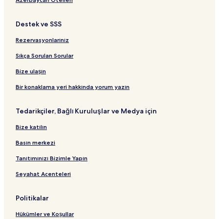
ı
a
B
t
B
B
B
l
r
a
B
a
a
a
a
Destek ve SSS
t
ğ
a
ğ
ğ
ğ
n
B
l
ğ
l
l
l
t
Rezervasyonlarınız
a
a
l
a
a
a
ı
ğ
n
a
n
n
n
Sıkça Sorulan Sorular
l
t
n
t
t
t
a
ı
t
ı
ı
ı
Bize ulaşın
n
ı
t
Bir konaklama yeri hakkında yorum yazın
ı
Tedarikçiler, Bağlı Kuruluşlar ve Medya için
Bize katılın
Basın merkezi
Tanıtımınızı Bizimle Yapın
Seyahat Acenteleri
Politikalar
Hükümler ve Koşullar