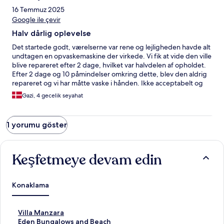
16 Temmuz 2025
Google ile çevir
Halv dårlig oplevelse
Det startede godt, værelserne var rene og lejligheden havde alt
undtagen en opvaskemaskine der virkede. Vi fik at vide den ville
blive repareret efter 2 dage, hvilket var halvdelen af opholdet.
Efter 2 dage og 10 påmindelser omkring dette, blev den aldrig
repareret og vi har måtte vaske i hånden. Ikke acceptabelt og
særdeles ikke i orden, især fordi man bliver lovet at det vil blive
Gazi, 4 gecelik seyahat
repareret. Mange gode oplevelser men opvaskemaskinen og
kommunikationen trækker meget ned desværre.
1 yorumu göster
Keşfetmeye devam edin
Konaklama
V
Villa Manzara
i
E
Eden Bungalows and Beach