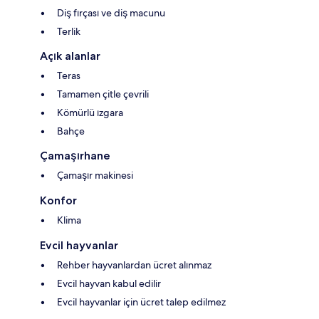
Diş fırçası ve diş macunu
Terlik
Açık alanlar
Teras
Tamamen çitle çevrili
Kömürlü ızgara
Bahçe
Çamaşırhane
Çamaşır makinesi
Konfor
Klima
Evcil hayvanlar
Rehber hayvanlardan ücret alınmaz
Evcil hayvan kabul edilir
Evcil hayvanlar için ücret talep edilmez