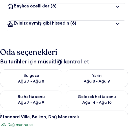
Başlıca özellikler
(6)
Evinizdeymiş gibi hissedin
(6)
Oda seçenekleri
Bu tarihler için müsaitliği kontrol et
Bu gece için müsaitliği kontrol et Ağu 7 - Ağu 8
Yarın için müsaitliği kontrol e
Bu gece
Yarın
Ağu 7 - Ağu 8
Ağu 8 - Ağu 9
Bu hafta sonu için müsaitliği kontrol et Ağu 7 - Ağu 9
Önümüzdeki hafta sonu için müs
Bu hafta sonu
Gelecek hafta sonu
Ağu 7 - Ağu 9
Ağu 14 - Ağu 16
Standard
Standard Villa, Balkon, Dağ Manzaralı |
28
Standard Villa, Balkon, Dağ Manzaralı
Villa,
Dağ manzarası
Balkon,