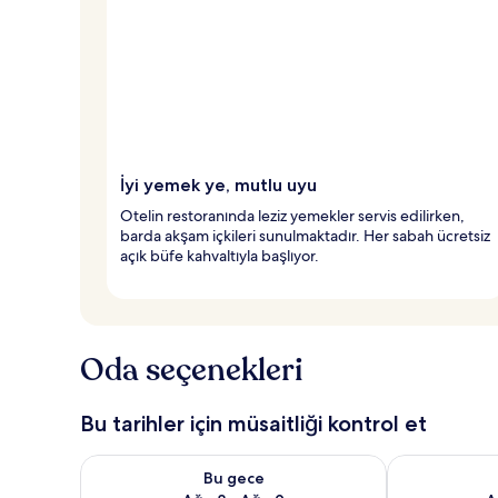
İyi yemek ye, mutlu uyu
Otelin restoranında leziz yemekler servis edilirken,
barda akşam içkileri sunulmaktadır. Her sabah ücretsiz
açık büfe kahvaltıyla başlıyor.
Oda seçenekleri
Bu tarihler için müsaitliği kontrol et
Bu gece için müsaitliği kontrol et Ağu 8 - Ağu 9
Yarın için müs
Bu gece