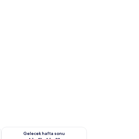
t Ağu 14 - Ağu 16
Önümüzdeki hafta sonu için müsaitliği kontrol et Ağu 21 - Ağ
Gelecek hafta sonu