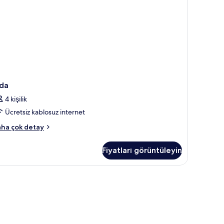
da
4 kişilik
Ücretsiz kablosuz internet
da
ha çok detay
kkında
ha
Fiyatları görüntüleyin
zla
tay