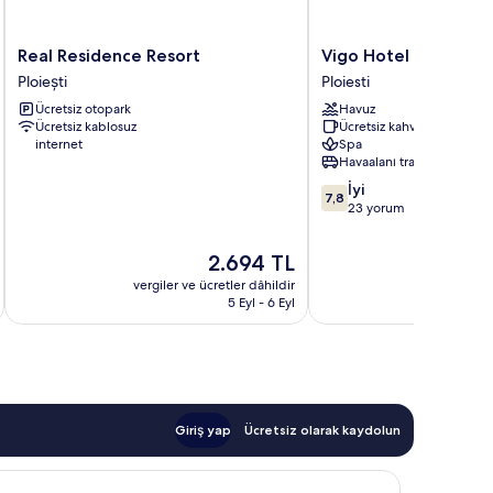
Real
Vigo
Real Residence Resort
Vigo Hotel
Residence
Hotel
Ploiești
Ploiesti
Resort
Ploiesti
Ücretsiz otopark
Havuz
Ploiești
Ücretsiz kablosuz
Ücretsiz kahvaltı
internet
Spa
Havaalanı transferi
10
İyi
7,8
üzerinden
23 yorum
7.8,
İyi,
Güncel
2.694 TL
23
fiyat:
vergiler ve ücretler dâhildir
vergiler v
yorum
2.694 TL
5 Eyl - 6 Eyl
Giriş yap
Ücretsiz olarak kaydolun