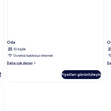
Oda
O
10 kişilik
Ücretsiz kablosuz internet
Oda
O
Daha çok detay
Da
hakkında
ha
daha
da
n
Fiyatları görüntüleyin
fazla
fa
detay
de