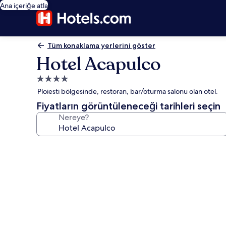
Ana içeriğe atla
Tüm konaklama yerlerini göster
Hotel Acapulco
4.0
yıldızlı
Ploiesti bölgesinde, restoran, bar/oturma salonu olan otel.
konaklama
Fiyatların görüntüleneceği tarihleri seçin
yeri
Nereye?
Hotel
Acapulco
için
fotoğraf
galerisi