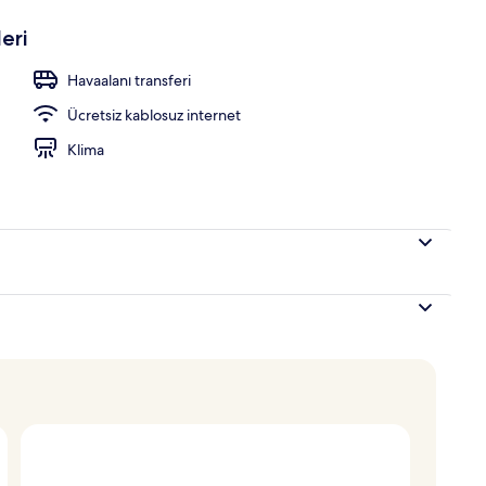
eri
siz açık büfe kahvaltı
Havaalanı transferi
Ücretsiz kablosuz internet
Klima