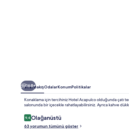
168+
Genel Bakış
Odalar
Konum
Politikalar
Konaklama için tercihiniz Hotel Acapulco olduğunda çatı te
salonunda bir içecekle rahatlayabilirsiniz. Ayrıca kahve dükkâ
Yorumlar
Olağanüstü
9,4
9,4/10
63 yorumun tümünü göster