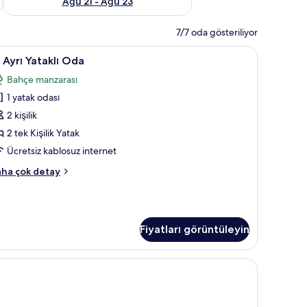
Ağu 21 - Ağu 23
7/7 oda gösteriliyor
kasa
k takımı, Select Comfort yatak, minibar, odada kasa
i
İki Ayrı Yataklı Oda | Anti alerjik yatak takım
19
i Ayrı Yataklı Oda
yrı
Bahçe manzarası
taklı
1 yatak odası
da
in
2 kişilik
üm
2 tek Kişilik Yatak
otoğrafları
Ücretsiz kablosuz internet
örün
ha çok detay
rı
taklı
da
kkında
Fiyatları görüntüleyin
ha
zla
tay