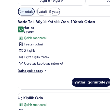
Ağu 8 - Ağu 9
A
Odalar
Tüm odalar
1 yatak
2 yatak
için
Basic
Basic Tek Büyük Yataklı Oda, 1 
mevcut
50
Basic Tek Büyük Yataklı Oda, 1 Yatak Odası
Tek
filtreler
Harika
Büyük
9,0
9,0 / 10
(6
6 yorum
Yataklı
yorum)
Şehir manzaralı
Oda,
1 yatak odası
1
2 kişilik
Yatak
1 çift Kişilik Yatak
Odası
Ücretsiz kablosuz internet
için
tüm
Basic
Daha çok detay
fotoğrafları
Tek
Büyük
görün
Fiyatları görüntüleyi
Yataklı
Oda,
1
Üç
Üç Kişilik Oda | Anti alerjik y
25
Yatak
Üç Kişilik Oda
Kişilik
Odası
Şehir manzaralı
hakkında
Oda