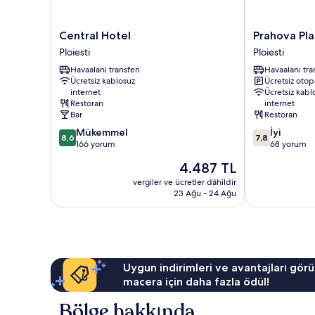
Central
Prahova
Central Hotel
Prahova Pla
Hotel
Plaza
Ploiesti
Ploiesti
Ploiesti
Hotel
Havaalanı transferi
Havaalanı tra
Ploiesti
Ücretsiz kablosuz
Ücretsiz otop
internet
Ücretsiz kabl
Restoran
internet
Bar
Restoran
10
10
Mükemmel
İyi
8,6
7,8
üzerinden
üzerinden
166 yorum
68 yorum
8.6,
7.8,
Güncel
4.487 TL
Mükemmel,
İyi,
fiyat:
166
68
vergiler ve ücretler dâhildir
4.487 TL
23 Ağu - 24 Ağu
yorum
yorum
Uygun indirimleri ve avantajları görü
macera için daha fazla ödül!
Bölge hakkında