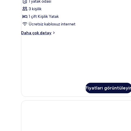
daha
1 yatak odası
için
fazla
tüm
3 kişilik
detay
fotoğrafları
1 çift Kişilik Yatak
görün
Ücretsiz kablosuz internet
Üç
Daha çok detay
Kişilik
Oda
hakkında
daha
fazla
detay
Fiyatları görüntüleyi