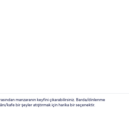
Basic Tek Büy
rasından manzaranın keyfini çıkarabilirsiniz. Barda/dinlenme
nı/kafe bir şeyler atıştırmak için harika bir seçenektir.
Teras/veran