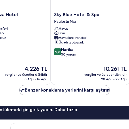
Sky
za Hotel
Sky Blue Hotel & Spa
Blue
Paulestii Noi
Hotel
nsferi
Havuz
&
ark
Spa
Spa
osuz
Havaalanı transferi
Paulestii
Ücretsiz otopark
Noi
10
Harika
9,2
üzerinden
50 yorum
9.2,
Harika,
Güncel
Güncel
4.226 TL
10.261 TL
50
fiyat:
fiyat:
vergiler ve ücretler dâhildir
vergiler ve ücretler dâhildir
yorum
4.226 TL
10.261 TL
15 Ağu - 16 Ağu
28 Ağu - 29 Ağu
Benzer konaklama yerlerini karşılaştırın
ntülemek için giriş yapın. Daha fazla