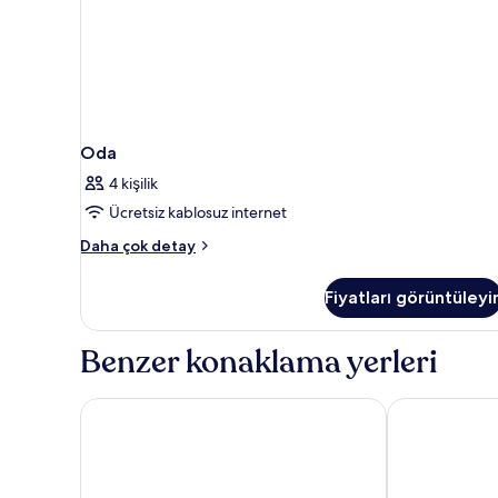
Oda
4 kişilik
Ücretsiz kablosuz internet
Oda
Daha çok detay
hakkında
daha
Fiyatları görüntüleyi
fazla
detay
Benzer konaklama yerleri
Central Hotel
Prahova Plaza