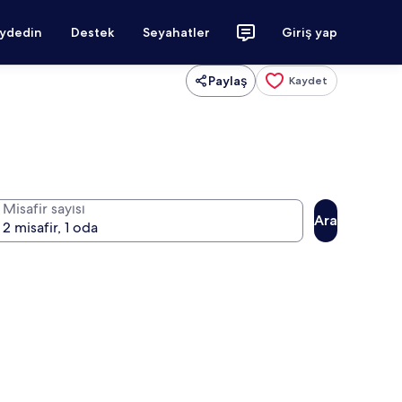
aydedin
Destek
Seyahatler
Giriş yap
Paylaş
Kaydet
Misafir sayısı
Ara