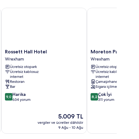
Rossett Hall Hotel
Moreton Park Lodge
Rossett
Moreton
Rossett Hall Hotel
Moreton Park Lodge
Hall
Park
Wrexham
Wrexham
Hotel
Lodge
Ücretsiz otopark
Ücretsiz otopark
Wrexham
Wrexham
Ücretsiz kablosuz
Ücretsiz kablosuz
internet
internet
Restoran
Çamaşırhane
Bar
Sigara içilmez
10
10
Harika
Çok İyi
9,0
8,2
üzerinden
üzerinden
634 yorum
311 yorum
9.0,
8.2,
Harika,
Çok
Güncel
5.009 TL
634
İyi,
fiyat:
yorum
311
vergiler ve ücretler dâhildir
vergiler v
5.009 TL
yorum
9 Ağu - 10 Ağu