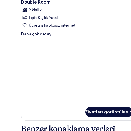
1
daha
Double Room
Room
fazla
2 kişilik
detay
için
1 çift Kişilik Yatak
tüm
fotoğrafları
Ücretsiz kablosuz internet
görün
Double
Daha çok detay
Room
hakkında
daha
fazla
detay
Fiyatları görüntüleyi
Benzer konaklama yerleri