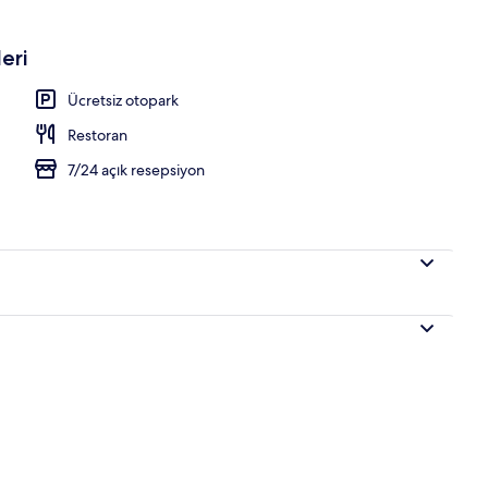
eri
da
Ücretsiz otopark
Restoran
7/24 açık resepsiyon