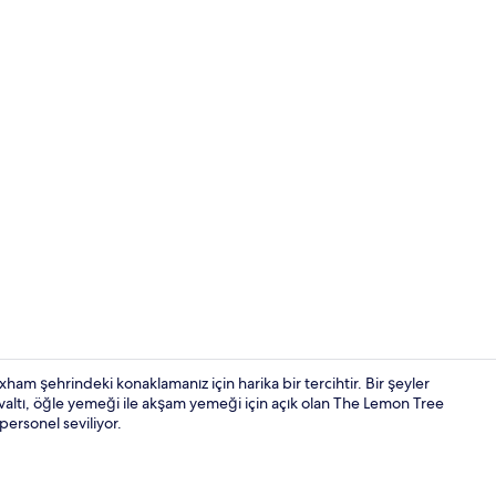
Standard İki 
am şehrindeki konaklamanız için harika bir tercihtir. Bir şeyler
hvaltı, öğle yemeği ile akşam yemeği için açık olan The Lemon Tree
 personel seviliyor.
Dış mekân