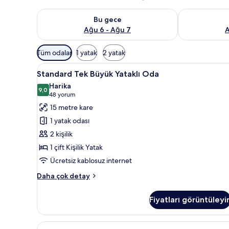
Bu gece için müsaitliği kontrol et Ağu 6 - Ağu 7
Yarın için müs
Bu gece
Ağu 6 - Ağu 7
A
Odalar
Tüm odalar
1 yatak
2 yatak
için
Standard
Standard Tek Büyük Yataklı Oda 
mevcut
7
Standard Tek Büyük Yataklı Oda
Tek
filtreler
Harika
Büyük
9,0
9,0 / 10
(48
48 yorum
Yataklı
yorum)
15 metre kare
Oda
1 yatak odası
için
2 kişilik
tüm
1 çift Kişilik Yatak
fotoğrafları
Ücretsiz kablosuz internet
görün
Standard
Daha çok detay
Tek
Büyük
Fiyatları görüntüleyi
Yataklı
Oda
hakkında
Double
Masa, dizüstü bilgisayar çalışma