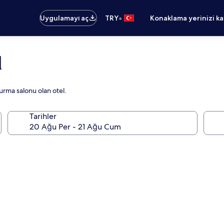
•
Uygulamayı aç
TRY
Konaklama yerinizi k
l
urma salonu olan otel.
Tarihler