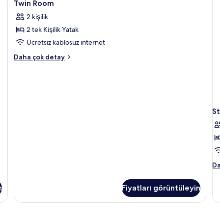
3
daha
Twin Room
Room
fazla
2 kişilik
detay
için
2 tek Kişilik Yatak
tüm
fotoğrafları
Ücretsiz kablosuz internet
görün
Twin
Daha çok detay
Room
hakkında
daha
fazla
detay
S
St
Da
Si
R
n
Fiyatları görüntüleyin
ha
da
fa
de