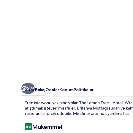
fotoğraf
galerisi
27+
Genel Bakış
Odalar
Konum
Politikalar
Tren istasyonu yakınında olan The Lemon Tree - Hotel, Wrexh
atıştırmak isteyen misafirler, Britanya Mutfağı sunan ve ka
restoranını tercih edebilir. Misafirler arasında yardıma hazır
Yorumlar
Mükemmel
8,8
8,8/10