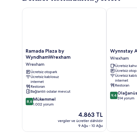
Ramada Plaza by WyndhamWrexham
Wynnstay Ar
Ramada
Wynnstay
Ramada Plaza by
Wynnstay 
Plaza
Arms
WyndhamWrexham
Wrexham
by
Wrexham
Wrexham
Ücretsiz kahva
WyndhamWrexham
Ücretsiz otop
Wrexham
Ücretsiz otopark
Ücretsiz kabl
Ücretsiz kablosuz
internet
internet
Restoran
Restoran
Bağlantılı odalar mevcut
10
Olağanü
9,4
üzerinden
314 yorum
10
Mükemmel
8,6
9.4,
üzerinden
1.002 yorum
Olağanüstü,
8.6,
Güncel
4.863 TL
314
Mükemmel,
fiyat:
yorum
1.002
vergiler ve ücretler dâhildir
4.863 TL
9 Ağu - 10 Ağu
yorum