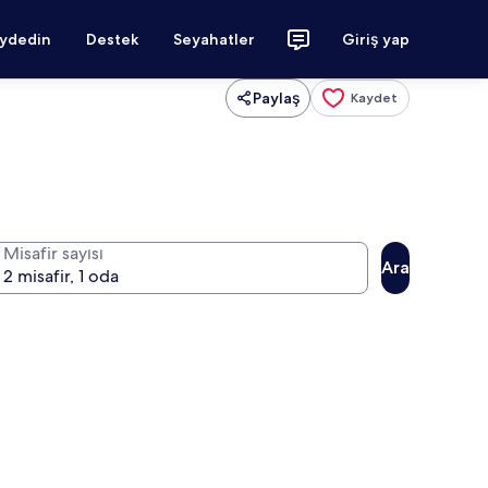
aydedin
Destek
Seyahatler
Giriş yap
Paylaş
Kaydet
Misafir sayısı
Ara