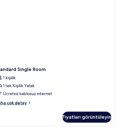
tandard Single Room
1 kişilik
1 tek Kişilik Yatak
Ücretsiz kablosuz internet
andard
ha çok detay
ngle
oom
Fiyatları görüntüleyin
kkında
ha
zla
tay