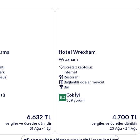
ms
Hotel Wrexham
Hotel
Arms
Hotel Wrexham
Wrexham
Wrexham
Wrexham
ltı
Ücretsiz kablosuz
ark
internet
osuz
Restoran
Bağlantılı odalar mevcut
Bar
10
stü
Çok İyi
8,2
üzerinden
389 yorum
8.2,
Çok
Güncel
Güncel
6.632 TL
4.700 TL
İyi,
fiyat:
fiyat:
389
vergiler ve ücretler dâhildir
vergiler ve ücretler dâhildir
6.632 TL
4.700 TL
yorum
31 Ağu - 1 Eyl
23 Ağu - 24 Ağu