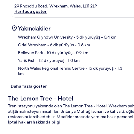
29 Rhosddu Road, Wrexham, Wales, LL11 2LP
Haritada göster
Yakındakiler
Wrexham Glyndwr University
- 5 dk yürüyüş
- 0.4 km
Oriel Wrexham
- 6 dk yürüyüş
- 0.6 km
Hari
Bellevue Park
- 10 dk yürüyüş
- 0.9 km
Yarış Pisti
- 12 dk yürüyüş
- 1.0 km
North Wales Regional Tennis Centre
- 15 dk yürüyüş
- 1.3
km
Daha fazla göster
The Lemon Tree - Hotel
Tren istasyonu yakınında olan The Lemon Tree - Hotel, Wrexham şehrin
atıştırmak isteyen misafirler, Britanya Mutfağı sunan ve kahvaltı, ö
restoranını tercih edebilir. Misafirler arasında yardıma hazır personel 
İptal hakları hakkında bilgi