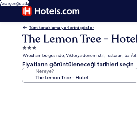
Ana içeriğe atla
Tüm konaklama yerlerini göster
The Lemon Tree - Hote
3.0
yıldızlı
Wrexham bölgesinde, Viktorya dönemi stili, restoran, bar/ot
konaklama
Fiyatların görüntüleneceği tarihleri seçin
yeri
Nereye?
The
Lemon
Tree
-
Hotel
için