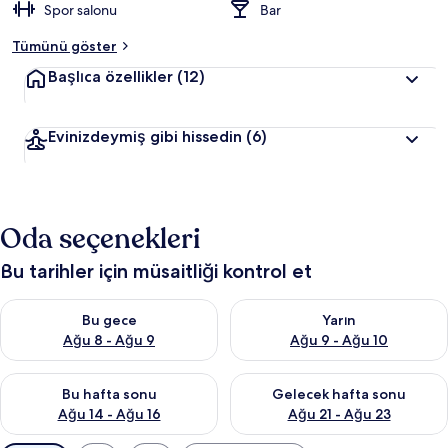
Spor salonu
Bar
Tümünü göster
Başlıca özellikler
(12)
Evinizdeymiş gibi hissedin
(6)
Oda seçenekleri
Bu tarihler için müsaitliği kontrol et
Bu gece için müsaitliği kontrol et Ağu 8 - Ağu 9
Yarın için müsaitliği kontrol e
Bu gece
Yarın
Ağu 8 - Ağu 9
Ağu 9 - Ağu 10
Bu hafta sonu için müsaitliği kontrol et Ağu 14 - Ağu 16
Önümüzdeki hafta sonu için mü
Bu hafta sonu
Gelecek hafta sonu
Ağu 14 - Ağu 16
Ağu 21 - Ağu 23