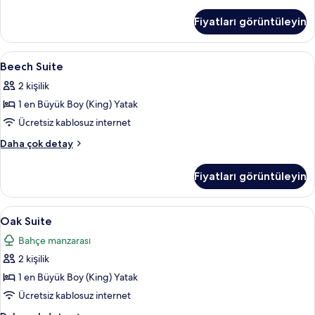
Suite
hakkında
Fiyatları görüntüleyin
daha
fazla
detay
Beech
Beech Suite | Odada kasa, masa, dizüstü
12
Beech Suite
Suite
2 kişilik
için
1 en Büyük Boy (King) Yatak
tüm
fotoğrafları
Ücretsiz kablosuz internet
görün
Beech
Daha çok detay
Suite
hakkında
Fiyatları görüntüleyin
daha
fazla
detay
Oak
Oak Suite | Odada kasa, masa, dizüstü b
12
Oak Suite
Suite
Bahçe manzarası
için
2 kişilik
tüm
fotoğrafları
1 en Büyük Boy (King) Yatak
görün
Ücretsiz kablosuz internet