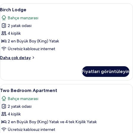
detay
Birch
Odada kasa, masa, dizüstü bilgisayar çal
9
Birch Lodge
Lodge
Bahçe manzarası
için
2 yatak odası
tüm
fotoğrafları
4 kişilik
görün
2 en Büyük Boy (King) Yatak
Ücretsiz kablosuz internet
Birch
Daha çok detay
Lodge
hakkında
Fiyatları görüntüleyin
daha
fazla
detay
Two
Two Bedroom Apartment | Oturma alan
7
Two Bedroom Apartment
Bedroom
Bahçe manzarası
Apartment
2 yatak odası
için
tüm
4 kişilik
fotoğrafları
2 en Büyük Boy (King) Yatak ve 4 tek Kişilik Yatak
görün
Ücretsiz kablosuz internet