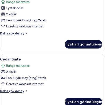
Bahçe manzarası
için
1 yatak odası
tüm
fotoğrafları
2 kişilik
görün
1 en Büyük Boy (King) Yatak
Ücretsiz kablosuz internet
Courtyard
Daha çok detay
Double
hakkında
Fiyatları görüntüleyin
daha
fazla
detay
Cedar
Cedar Suite | Odada kasa, masa, dizüstü
9
Cedar Suite
Suite
Bahçe manzarası
için
2 kişilik
tüm
fotoğrafları
1 en Büyük Boy (King) Yatak
görün
Ücretsiz kablosuz internet
Cedar
Daha çok detay
Suite
hakkında
Fiyatları görüntüleyin
daha