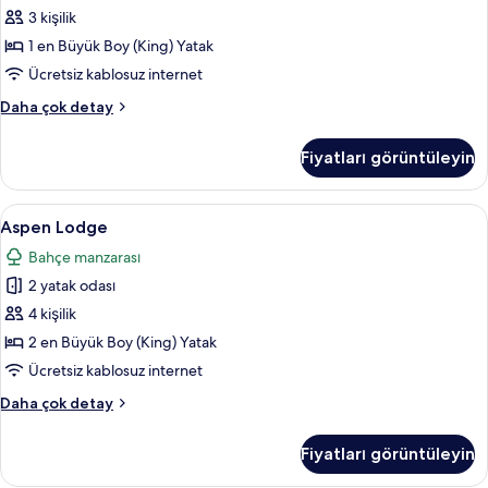
fotoğrafları
3 kişilik
görün
1 en Büyük Boy (King) Yatak
Ücretsiz kablosuz internet
Superior
Daha çok detay
Room
hakkında
Fiyatları görüntüleyin
daha
fazla
detay
Aspen
Odada kasa, masa, dizüstü bilgisayar çal
10
Aspen Lodge
Lodge
Bahçe manzarası
için
2 yatak odası
tüm
fotoğrafları
4 kişilik
görün
2 en Büyük Boy (King) Yatak
Ücretsiz kablosuz internet
Aspen
Daha çok detay
Lodge
hakkında
Fiyatları görüntüleyin
daha
fazla