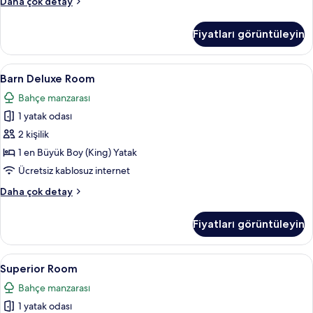
Oak
Daha çok detay
Suite
hakkında
Fiyatları görüntüleyin
daha
fazla
detay
Barn
Barn Deluxe Room | Oturma alanı | LC
13
Barn Deluxe Room
Deluxe
Bahçe manzarası
Room
1 yatak odası
için
tüm
2 kişilik
fotoğrafları
1 en Büyük Boy (King) Yatak
görün
Ücretsiz kablosuz internet
Barn
Daha çok detay
Deluxe
Room
Fiyatları görüntüleyin
hakkında
daha
fazla
Superior
Superior Room | Odada kasa, masa, dizüs
15
detay
Superior Room
Room
Bahçe manzarası
için
1 yatak odası
tüm