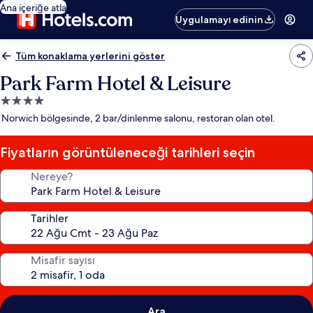
Ana içeriğe atla
Uygulamayı edinin
Tüm konaklama yerlerini göster
Park Farm Hotel & Leisure
4.0
yıldızlı
Norwich bölgesinde, 2 bar/dinlenme salonu, restoran olan otel.
konaklama
yeri
Fiyatların görüntüleneceği tarihleri seçin
Nereye?
Tarihler
Misafir sayısı
Ara