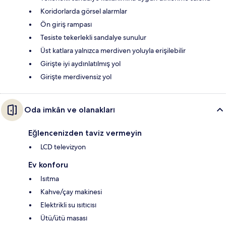
Koridorlarda görsel alarmlar
Ön giriş rampası
Tesiste tekerlekli sandalye sunulur
Üst katlara yalnızca merdiven yoluyla erişilebilir
Girişte iyi aydınlatılmış yol
Girişte merdivensiz yol
Oda imkân ve olanakları
Eğlencenizden taviz vermeyin
LCD televizyon
Ev konforu
Isıtma
Kahve/çay makinesi
Elektrikli su ısıtıcısı
Ütü/ütü masası