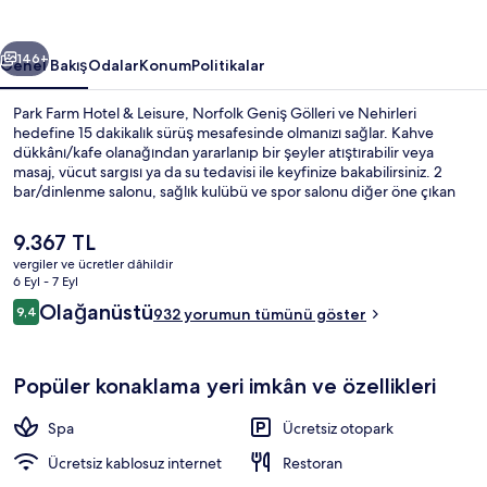
fotoğraf
galerisi
ceki
Sonraki
146+
Genel Bakış
Odalar
Konum
Politikalar
Park Farm Hotel & Leisure, Norfolk Geniş Gölleri ve Nehirleri
hedefine 15 dakikalık sürüş mesafesinde olmanızı sağlar. Kahve
dükkânı/kafe olanağından yararlanıp bir şeyler atıştırabilir veya
masaj, vücut sargısı ya da su tedavisi ile keyfinize bakabilirsiniz. 2
bar/dinlenme salonu, sağlık kulübü ve spor salonu diğer öne çıkan
özellikler arasındadır. Misafirler arasında yardıma hazır personel ve
kahvaltı seviliyor.
Şu
9.367 TL
anki
vergiler ve ücretler dâhildir
fiyat
6 Eyl - 7 Eyl
Havuz
9.367 TL
Yorumlar
Olağanüstü
9,4
932 yorumun tümünü göster
9,4/10
Popüler konaklama yeri imkân ve özellikleri
Spa
Ücretsiz otopark
Ücretsiz kablosuz internet
Restoran