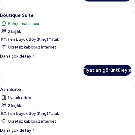
fazla
detay
Boutique
Boutique Suite | Oturma alanı | LCD t
10
Boutique Suite
Suite
Bahçe manzarası
için
2 kişilik
tüm
fotoğrafları
1 en Büyük Boy (King) Yatak
görün
Ücretsiz kablosuz internet
Boutique
Daha çok detay
Suite
hakkında
Fiyatları görüntüleyin
daha
fazla
detay
Ash
Ash Suite | Odada kasa, masa, dizüstü bi
6
Ash Suite
Suite
1 yatak odası
için
2 kişilik
tüm
fotoğrafları
1 en Büyük Boy (King) Yatak
görün
Ücretsiz kablosuz internet
Ash
Daha çok detay