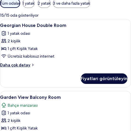
Odalar
Tüm odalar
1 yatak
2 yatak
3 ve daha fazla yatak
için
mevcut
15/15 oda gösteriliyor
filtreler
Georgian
Georgian House Double Room | Odada ka
7
Georgian House Double Room
House
1 yatak odası
Double
2 kişilik
Room
için
1 çift Kişilik Yatak
tüm
Ücretsiz kablosuz internet
fotoğrafları
Georgian
Daha çok detay
görün
House
Double
Fiyatları görüntüleyin
Room
hakkında
daha
Garden
Garden View Balcony Room | Odada kasa,
5
fazla
Garden View Balcony Room
View
detay
Bahçe manzarası
Balcony
1 yatak odası
Room
için
2 kişilik
tüm
1 çift Kişilik Yatak