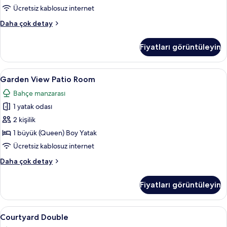
fotoğrafları
Ücretsiz kablosuz internet
görün
Garden
Daha çok detay
View
Balcony
Fiyatları görüntüleyin
Room
hakkında
daha
Garden
Garden View Patio Room | Odada kasa, m
5
fazla
Garden View Patio Room
View
detay
Bahçe manzarası
Patio
1 yatak odası
Room
için
2 kişilik
tüm
1 büyük (Queen) Boy Yatak
fotoğrafları
Ücretsiz kablosuz internet
görün
Garden
Daha çok detay
View
Patio
Fiyatları görüntüleyin
Room
hakkında
daha
Courtyard
Courtyard Double | Odada kasa, masa, di
7
fazla
Courtyard Double
Double
detay