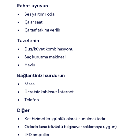
Rahat uyuyun
Ses yalıtımlı oda
Çalar saat
Çarşaf takımı verilir
Tazelenin
Duş/küvet kombinasyonu
Saç kurutma makinesi
Havlu
Bağlantınızı sürdürün
Masa
Ücretsiz kablosuz İnternet
Telefon
Diğer
Kat hizimetleri günlük olarak sunulmaktadır
Odada kasa (dizüstü bilgisayar saklamaya uygun)
LED ampüller