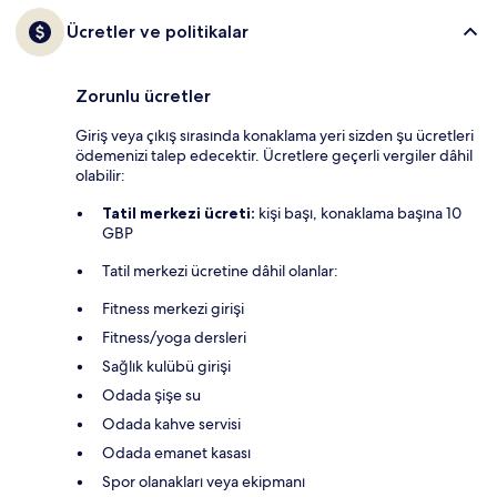
Ücretler ve politikalar
Zorunlu ücretler
Giriş veya çıkış sırasında konaklama yeri sizden şu ücretleri
ödemenizi talep edecektir. Ücretlere geçerli vergiler dâhil
olabilir:
Tatil merkezi ücreti:
kişi başı, konaklama başına 10
GBP
Tatil merkezi ücretine dâhil olanlar:
Fitness merkezi girişi
Fitness/yoga dersleri
Sağlık kulübü girişi
Odada şişe su
Odada kahve servisi
Odada emanet kasası
Spor olanakları veya ekipmanı