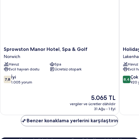
Sprowston
Holiday
Sprowston Manor Hotel, Spa & Golf
Holida
Manor
Inn
Norwich
Lakenh
Hotel,
Norwich
Havuz
Spa
Havuz
Spa
by
Evcil hayvan dostu
Ücretsiz otopark
Evcil 
&
IHG
Golf
Lakenh
10
10
İyi
Çok 
7,8
8,4
Norwich
üzerinden
üzerind
1.005 yorum
920 
7.8,
8.4,
İyi,
Çok
Güncel
5.065 TL
1.005
İyi,
fiyat:
vergiler ve ücretler dâhildir
yorum
920
5.065 TL
31 Ağu - 1 Eyl
yorum
Benzer konaklama yerlerini karşılaştırın