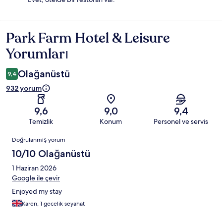
Park Farm Hotel & Leisure
Yorumlar
Yorumları
Olağanüstü
9,4
932 yorum
9,6
9,0
9,4
Temizlik
Konum
Personel ve servis
Yorumlar
Doğrulanmış yorum
10/10 Olağanüstü
1 Haziran 2026
Google ile çevir
Enjoyed my stay
Karen, 1 gecelik seyahat