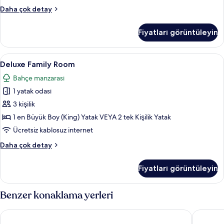
Two
Daha çok detay
Bedroom
Apartment
Fiyatları görüntüleyin
hakkında
daha
fazla
Deluxe
Deluxe Family Room | Oturma alanı | 
6
detay
Deluxe Family Room
Family
Bahçe manzarası
Room
1 yatak odası
için
tüm
3 kişilik
fotoğrafları
1 en Büyük Boy (King) Yatak VEYA 2 tek Kişilik Yatak
görün
Ücretsiz kablosuz internet
Deluxe
Daha çok detay
Family
Room
Fiyatları görüntüleyin
hakkında
daha
fazla
Benzer konaklama yerleri
detay
Sprowston Manor Hotel, Spa & Golf
Holiday 