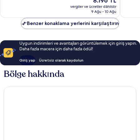
8.196 TL
Mükemm
fiyat:
İyi,
Balıkesir
15
vergiler ve ücretler dâhildir
8.196 TL
59
9 Ağu - 10 Ağu
yorum
yorum
Benzer konaklama yerlerini karşılaştırın
Uygun indirimleri ve avantajları görüntülemek için giriş yapın.
Daha fazla macera için daha fazla ödül!
Giriş yap
Ücretsiz olarak kaydolun
Bölge hakkında