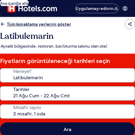
Ana içeriğe atla
Uygulamayı edinin
Tüm konaklama yerlerini göster
Latibulemarin
Ayvalık bölgesinde, restoran, bar/oturma salonu olan otel.
Fiyatların görüntüleneceği tarihleri seçin
Nereye?
Tarihler
Misafir sayısı
Ara