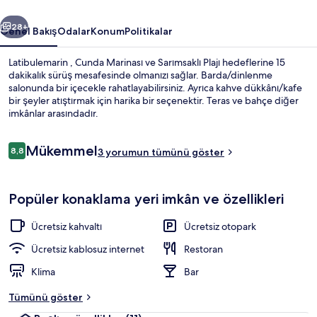
ceki
Sonraki
28+
Genel Bakış
Odalar
Konum
Politikalar
Latibulemarin , Cunda Marinası ve Sarımsaklı Plajı hedeflerine 15
dakikalık sürüş mesafesinde olmanızı sağlar. Barda/dinlenme
salonunda bir içecekle rahatlayabilirsiniz. Ayrıca kahve dükkânı/kafe
bir şeyler atıştırmak için harika bir seçenektir. Teras ve bahçe diğer
imkânlar arasındadır.
Yorumlar
Mükemmel
8,8
3 yorumun tümünü göster
8,8/10
Restoran
Popüler konaklama yeri imkân ve özellikleri
Ücretsiz kahvaltı
Ücretsiz otopark
Ücretsiz kablosuz internet
Restoran
Klima
Bar
Tümünü göster