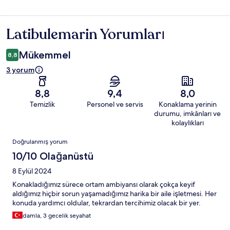
Latibulemarin Yorumları
Yorumlar
Mükemmel
8,8
3 yorum
8,8
9,4
8,0
Temizlik
Personel ve servis
Konaklama yerinin
durumu, imkânları ve
kolaylıkları
Yorumlar
Doğrulanmış yorum
10/10 Olağanüstü
8 Eylül 2024
Konakladığımız sürece ortam ambiyansı olarak çokça keyif
aldığımız hiçbir sorun yaşamadığımız harika bir aile işletmesi. Her
konuda yardımcı oldular, tekrardan tercihimiz olacak bir yer.
damla, 3 gecelik seyahat