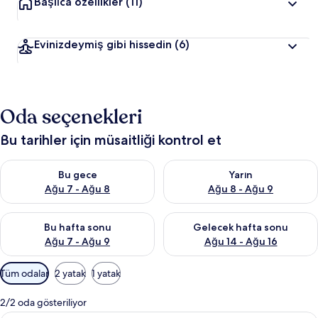
Başlıca özellikler
(11)
Evinizdeymiş gibi hissedin
(6)
Oda seçenekleri
Bu tarihler için müsaitliği kontrol et
Bu gece için müsaitliği kontrol et Ağu 7 - Ağu 8
Yarın için müsaitliği kontrol e
Bu gece
Yarın
Ağu 7 - Ağu 8
Ağu 8 - Ağu 9
Bu hafta sonu için müsaitliği kontrol et Ağu 7 - Ağu 9
Önümüzdeki hafta sonu için müs
Bu hafta sonu
Gelecek hafta sonu
Ağu 7 - Ağu 9
Ağu 14 - Ağu 16
Odalar
Tüm odalar
2 yatak
1 yatak
için
mevcut
2/2 oda gösteriliyor
filtreler
Deluxe Tek Büyük Yataklı Oda, Deniz Ma