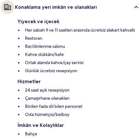
Konaklama yeri imkân ve olanakları
Yiyecek ve içecek
Her sabah 9 ve 11 saatleri arasında ücretsiz alakart kahvaltı
Restoran
Bar/dinlenme salonu
Kahve dükkânı/kafe
Ortak alanda kahve/çay servisi
Günlük ücretsiz resepsiyon
Hizmetler
24 saat açık resepsiyon
Çamaşırhane olanakları
Birden fazla dil bilen personel
Oda hizmetçisi/belboy
İmkân ve Kolaylıklar
Bahçe