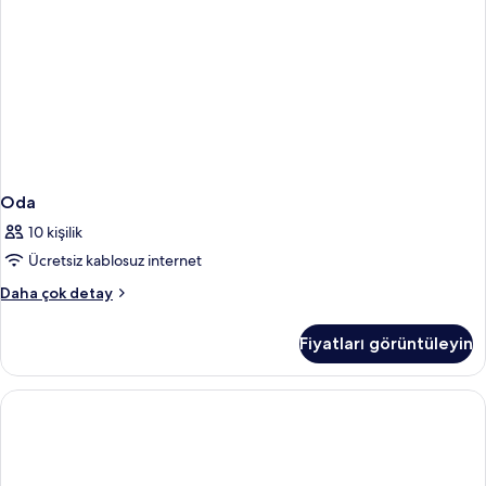
daha
fazla
detay
Oda
10 kişilik
Ücretsiz kablosuz internet
Oda
Daha çok detay
hakkında
daha
Fiyatları görüntüleyin
fazla
detay