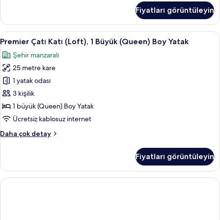
görün
Büyük
Fiyatları görüntüleyin
(Queen)
Boy
Yatak
Premier
Premier Çatı Katı (Loft), 1 Büyük (Quee
12
(Loft)
Premier Çatı Katı (Loft), 1 Büyük (Queen) Boy Yatak
Çatı
hakkında
Şehir manzaralı
daha
Katı
fazla
25 metre kare
(Loft),
detay
1
1 yatak odası
Büyük
3 kişilik
(Queen)
1 büyük (Queen) Boy Yatak
Boy
Ücretsiz kablosuz internet
Yatak
Premier
Daha çok detay
için
Çatı
tüm
Katı
Fiyatları görüntüleyin
fotoğrafları
(Loft),
1
görün
Büyük
(Queen)
Boy
Yatak
hakkında