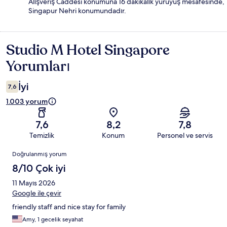
Alışveriş Caddesi konumuna 16 dakikalık yürüyüş mesafesinde,
Singapur Nehri konumundadır.
Studio M Hotel Singapore
Yorumlar
Yorumları
İyi
7,6
1.003 yorum
7,6
8,2
7,8
Temizlik
Konum
Personel ve servis
Yorumlar
Doğrulanmış yorum
8/10 Çok iyi
11 Mayıs 2026
Google ile çevir
friendly staff and nice stay for family
Amy, 1 gecelik seyahat