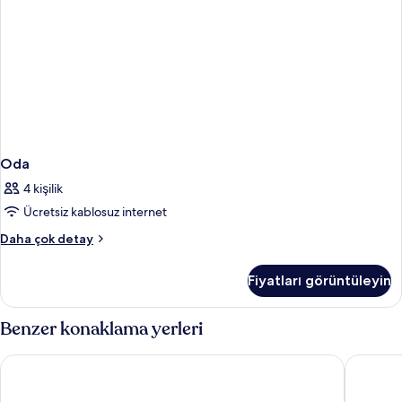
Oda
4 kişilik
Ücretsiz kablosuz internet
Oda
Daha çok detay
hakkında
daha
Fiyatları görüntüleyin
fazla
detay
Benzer konaklama yerleri
Furama RiverFront
M Social