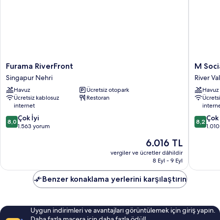
Furama
M
Furama RiverFront
M Soci
RiverFront
Social
Singapur Nehri
River Va
Singapur
Hotel
Havuz
Ücretsiz otopark
Havuz
Nehri
Singapo
Ücretsiz kablosuz
Restoran
Ücrets
River
internet
intern
Valley
10
10
Çok İyi
Çok 
8,0
8,2
üzerinden
üzerind
1.563 yorum
1.01
8.0,
8.2,
Güncel
6.016 TL
Çok
Çok
fiyat:
İyi,
İyi,
vergiler ve ücretler dâhildir
6.016 TL
8 Eyl - 9 Eyl
1.563
1.010
yorum
yorum
Benzer konaklama yerlerini karşılaştırın
Uygun indirimleri ve avantajları görüntülemek için giriş yapın.
Daha fazla macera için daha fazla ödül!