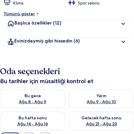
Klima
Spor salonu
Tümünü göster
Başlıca özellikler
(12)
Evinizdeymiş gibi hissedin
(6)
Oda seçenekleri
Bu tarihler için müsaitliği kontrol et
Bu gece için müsaitliği kontrol et Ağu 8 - Ağu 9
Yarın için müsaitliği kontrol e
Bu gece
Yarın
Ağu 8 - Ağu 9
Ağu 9 - Ağu 10
Bu hafta sonu için müsaitliği kontrol et Ağu 14 - Ağu 16
Önümüzdeki hafta sonu için mü
Bu hafta sonu
Gelecek hafta sonu
Ağu 14 - Ağu 16
Ağu 21 - Ağu 23