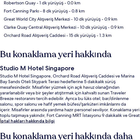
Robertson Quay
- 1 dk yürüyüş
- 0.0 km
Fort Canning Parkı
- 8 dk yürüyüş
- 0.8 km
Great World City Alışveriş Merkezi
- 10 dk yürüyüş
- 0.9 km
Clarke Quay Central Alışveriş Merkezi
- 10 dk yürüyüş
- 0.9 km
Orchard Road Alışveriş Caddesi
- 15 dk yürüyüş
- 1.3 km
Bu konaklama yeri hakkında
Studio M Hotel Singapore
Studio M Hotel Singapore, Orchard Road Alışveriş Caddesi ve Marina
Bay Sands Oteli Skypark Terası hedeflerine 5 dakikalık sürüş
mesafesindedir. Misafirler yüzmek için açık havuz olanağından
yararlanabilir veya bir şeyler atıştırmak için kahvaltı sunan Traveler
Breeze restoranını tercih edebilir. Ayrıca bu lüks otel; bar/dinlenme
salonu, spor salonu ve hafif yemek büfesi/şarküteri imkânlarını da
içerir. Misafirler arasında yardıma hazır personel seviliyor. Konaklama yeri
toplu taşımaya yakındır, Fort Canning MRT İstasyonu 9 dakikalık ve Great
World İstasyonu 11 dakikalık yürüme mesafesindedir.
İptal hakları hakkında bilgi
Bu konaklama yeri hakkında daha