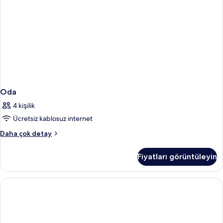
Oda
4 kişilik
Ücretsiz kablosuz internet
Oda
Daha çok detay
hakkında
daha
Fiyatları görüntüleyin
fazla
detay