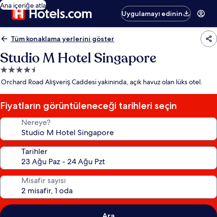
Ana içeriğe atla
Uygulamayı edinin
Tüm konaklama yerlerini göster
Studio M Hotel Singapore
4.5
yıldızlı
Orchard Road Alışveriş Caddesi yakınında, açık havuz olan lüks otel.
konaklama
yeri
Fiyatların görüntüleneceği tarihleri seçin
Nereye?
Tarihler
Misafir sayısı
Ara