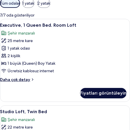
Odalar
Tüm odalar
1 yatak
2 yatak
için
mevcut
7/7 oda gösteriliyor
filtreler
Executive,
Executive, 1 Queen Bed. Room Loft | Ka
11
Executive, 1 Queen Bed. Room Loft
1
Şehir manzaralı
Queen
25 metre kare
Bed.
Room
1 yatak odası
Loft
2 kişilik
için
1 büyük (Queen) Boy Yatak
tüm
Ücretsiz kablosuz internet
fotoğrafları
Executive,
Daha çok detay
görün
1
Queen
Fiyatları görüntüleyin
Bed.
Room
Loft
Studio
Studio Loft, Twin Bed | Kaliteli yatak 
3
hakkında
Studio Loft, Twin Bed
Loft,
daha
Şehir manzaralı
fazla
Twin
detay
22 metre kare
Bed