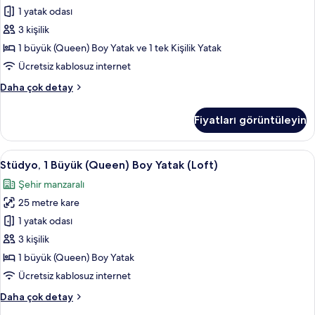
için
1 yatak odası
tüm
3 kişilik
fotoğrafları
1 büyük (Queen) Boy Yatak ve 1 tek Kişilik Yatak
görün
Ücretsiz kablosuz internet
Studio
Daha çok detay
Loft,
Twin
Fiyatları görüntüleyin
Bed
hakkında
daha
Stüdyo,
Stüdyo, 1 Büyük (Queen) Boy Yatak (Lof
10
fazla
Stüdyo, 1 Büyük (Queen) Boy Yatak (Loft)
1
detay
Şehir manzaralı
Büyük
25 metre kare
(Queen)
Boy
1 yatak odası
Yatak
3 kişilik
(Loft)
1 büyük (Queen) Boy Yatak
için
Ücretsiz kablosuz internet
tüm
Stüdyo,
Daha çok detay
fotoğrafları
1