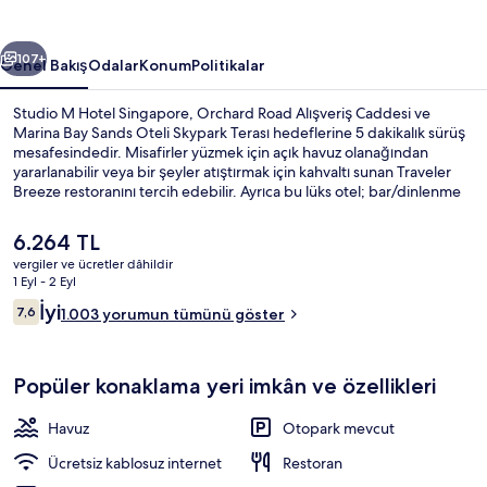
galerisi
ceki
Sonraki
107+
Genel Bakış
Odalar
Konum
Politikalar
Studio M Hotel Singapore, Orchard Road Alışveriş Caddesi ve
Marina Bay Sands Oteli Skypark Terası hedeflerine 5 dakikalık sürüş
mesafesindedir. Misafirler yüzmek için açık havuz olanağından
yararlanabilir veya bir şeyler atıştırmak için kahvaltı sunan Traveler
Breeze restoranını tercih edebilir. Ayrıca bu lüks otel; bar/dinlenme
salonu, spor salonu ve hafif yemek büfesi/şarküteri imkânlarını da
içerir. Misafirler arasında yardıma hazır personel seviliyor. Konaklama
Şu
6.264 TL
yeri toplu taşımaya yakındır, Fort Canning MRT İstasyonu 9 dakikalık
anki
vergiler ve ücretler dâhildir
ve Great World İstasyonu 11 dakikalık yürüme mesafesindedir.
fiyat
1 Eyl - 2 Eyl
Konaklama yeri imkân ve özellikleri
6.264 TL
Yorumlar
İyi
7,6
1.003 yorumun tümünü göster
7,6/10
Popüler konaklama yeri imkân ve özellikleri
Havuz
Otopark mevcut
Ücretsiz kablosuz internet
Restoran