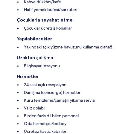
Kahve dükkânı/kafe
Hafif yemek büfesi/şarküteri
Çocuklarla seyahat etme
Çocuklar ücretsiz konaklar
Yapılabilecekler
Yakındaki açık yüzme havuzunu kullanma olanağı
Uzaktan çalışma
Bilgisayar istasyonu
Hizmetler
24 saat açık resepsiyon
Danışma (concierge) hizmetleri
Kuru temizleme/çamaşır yıkama servisi
Valiz dolabı
Birden fazla dil bilen personel
Oda hizmetçisi/belboy
Ücretsiz havuz kabinleri