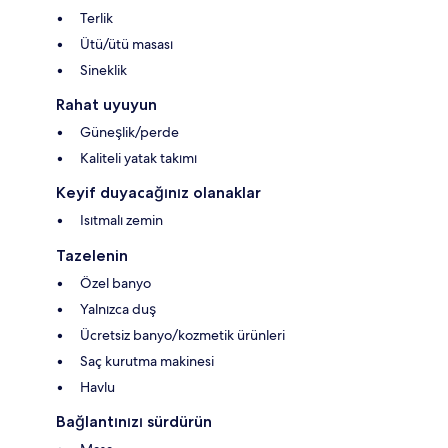
Terlik
Ütü/ütü masası
Sineklik
Rahat uyuyun
Güneşlik/perde
Kaliteli yatak takımı
Keyif duyacağınız olanaklar
Isıtmalı zemin
Tazelenin
Özel banyo
Yalnızca duş
Ücretsiz banyo/kozmetik ürünleri
Saç kurutma makinesi
Havlu
Bağlantınızı sürdürün