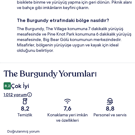
bisiklete binme ve yürüyüş yapma için geri dönün. Piknik alanı
ve bahçe gibi imkânların keyfini çıkarın.
The Burgundy etrafındaki bölge nasıldır?
The Burgundy, The Village konumuna 7 dakikalık yürüyüş
mesafesinde ve Pine Knot Park konumuna 6 dakikalık yürüyüş
mesafesinde, Big Bear Gölü konumunun merkezindedir.
Misafirler, bölgenin yürüyüşe uygun ve kayak için ideal
olduğunu belirtiyor.
The Burgundy Yorumları
Yorumlar
Çok İyi
8,2
1.012 yorum
8,2
7,6
8,8
Temizlik
Konaklama yeri imkân
Personel ve servis
ve özellikleri
Yorumlar
Doğrulanmış yorum