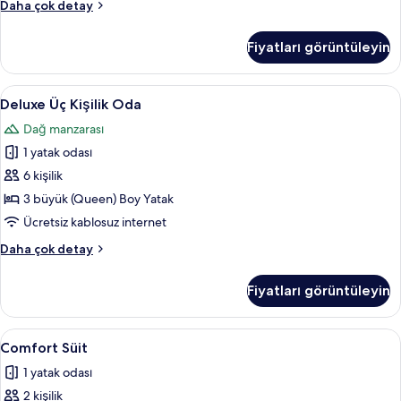
Traditional
Daha çok detay
Kulübe
hakkında
Fiyatları görüntüleyin
daha
fazla
detay
Deluxe
Deluxe Üç Kişilik Oda | Ütü/ütü masası,
11
Deluxe Üç Kişilik Oda
Üç
Dağ manzarası
Kişilik
1 yatak odası
Oda
için
6 kişilik
tüm
3 büyük (Queen) Boy Yatak
fotoğrafları
Ücretsiz kablosuz internet
görün
Deluxe
Daha çok detay
Üç
Kişilik
Fiyatları görüntüleyin
Oda
hakkında
daha
Comfort
Comfort Süit | Ütü/ütü masası, ücretsiz
25
fazla
Comfort Süit
Süit
detay
1 yatak odası
için
2 kişilik
tüm