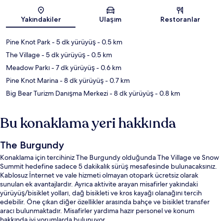
Harita
Yakındakiler
Ulaşım
Restoranlar
Pine Knot Park
- 5 dk yürüyüş
- 0.5 km
The Village
- 5 dk yürüyüş
- 0.5 km
Meadow Parkı
- 7 dk yürüyüş
- 0.6 km
Pine Knot Marina
- 8 dk yürüyüş
- 0.7 km
Big Bear Turizm Danışma Merkezi
- 8 dk yürüyüş
- 0.8 km
Bu konaklama yeri hakkında
The Burgundy
Konaklama için tercihiniz The Burgundy olduğunda The Village ve Snow
Summit hedefine sadece 5 dakikalık sürüş mesafesinde bulunacaksınız.
Kablosuz İnternet ve vale hizmeti olmayan otopark ücretsiz olarak
sunulan ek avantajlardır. Ayrıca aktivite arayan misafirler yakındaki
yürüyüş/bisiklet yolları, dağ bisikleti ve kros kayağı olanağını tercih
edebilir. Öne çıkan diğer özellikler arasında bahçe ve bisiklet transfer
aracı bulunmaktadır. Misafirler yardıma hazır personel ve konum
hakkında iyi yorumlarda bulunuyor.