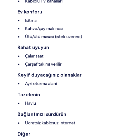
Kablolu TV kanalları
Ev konforu
Isıtma
Kahve/çay makinesi
Ütü/ütü masası (istek üzerine)
Rahat uyuyun
Çalar saat
Çarşaf takımı verilir
Keyif duyacağınız olanaklar
Ayrı oturma alanı
Tazelenin
Havlu
Bağlantınızı sürdürün
Ücretsiz kablosuz İnternet
Diğer