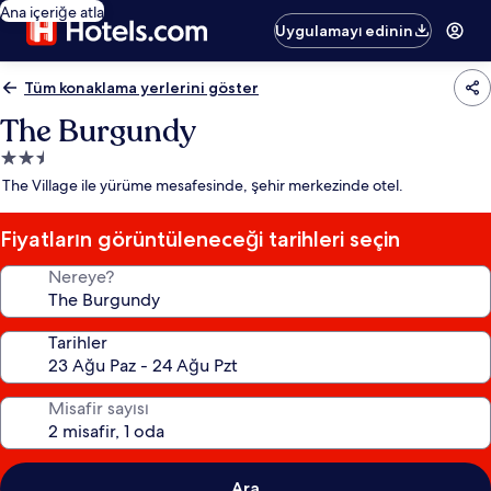
Ana içeriğe atla
Uygulamayı edinin
Tüm konaklama yerlerini göster
The Burgundy
2.5
yıldızlı
The Village ile yürüme mesafesinde, şehir merkezinde otel.
konaklama
yeri
Fiyatların görüntüleneceği tarihleri seçin
Nereye?
Tarihler
Misafir sayısı
Ara