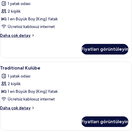
1 yatak odası
için
2 kişilik
tüm
fotoğrafları
1 en Büyük Boy (King) Yatak
görün
Ücretsiz kablosuz internet
Traditional
Daha çok detay
Kulübe
hakkında
Fiyatları görüntüleyin
daha
fazla
detay
Traditional
Traditional Kulübe | Ütü/ütü masası, üc
5
Traditional Kulübe
Kulübe
1 yatak odası
için
2 kişilik
tüm
fotoğrafları
1 en Büyük Boy (King) Yatak
görün
Ücretsiz kablosuz internet
Traditional
Daha çok detay
Kulübe
hakkında
Fiyatları görüntüleyin
daha
fazla