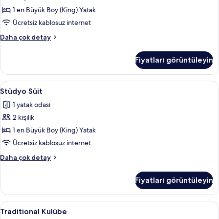
fotoğrafları
1 en Büyük Boy (King) Yatak
görün
Ücretsiz kablosuz internet
Comfort
Daha çok detay
Stüdyo
hakkında
Fiyatları görüntüleyin
daha
fazla
detay
Stüdyo
Stüdyo Süit | Ütü/ütü masası, ücretsiz 
19
Stüdyo Süit
Süit
1 yatak odası
için
2 kişilik
tüm
fotoğrafları
1 en Büyük Boy (King) Yatak
görün
Ücretsiz kablosuz internet
Stüdyo
Daha çok detay
Süit
hakkında
Fiyatları görüntüleyin
daha
fazla
detay
Traditional
Traditional Kulübe | Ütü/ütü masası, üc
7
Traditional Kulübe
Kulübe