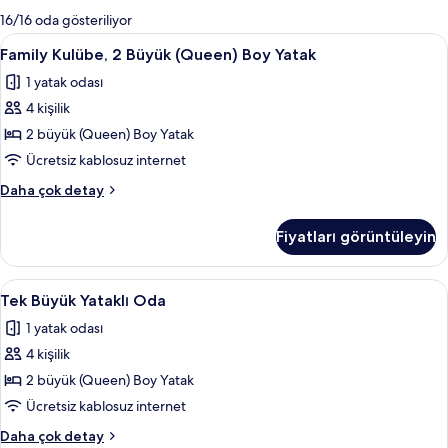
mevcut
16/16 oda gösteriliyor
filtreler
Family
Family Kulübe, 2 Büyük (Queen) Boy Yat
9
Family Kulübe, 2 Büyük (Queen) Boy Yatak
Kulübe,
1 yatak odası
2
4 kişilik
Büyük
(Queen)
2 büyük (Queen) Boy Yatak
Boy
Ücretsiz kablosuz internet
Yatak
Family
Daha çok detay
için
Kulübe,
tüm
2
Fiyatları görüntüleyin
Büyük
fotoğrafları
(Queen)
görün
Boy
Tek
Tek Büyük Yataklı Oda | Ütü/ütü masası,
20
Yatak
Tek Büyük Yataklı Oda
Büyük
hakkında
1 yatak odası
daha
Yataklı
fazla
4 kişilik
Oda
detay
için
2 büyük (Queen) Boy Yatak
tüm
Ücretsiz kablosuz internet
fotoğrafları
Tek
Daha çok detay