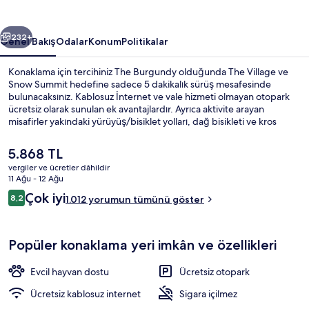
ceki
Sonraki
232+
Genel Bakış
Odalar
Konum
Politikalar
Konaklama için tercihiniz The Burgundy olduğunda The Village ve
Snow Summit hedefine sadece 5 dakikalık sürüş mesafesinde
bulunacaksınız. Kablosuz İnternet ve vale hizmeti olmayan otopark
ücretsiz olarak sunulan ek avantajlardır. Ayrıca aktivite arayan
misafirler yakındaki yürüyüş/bisiklet yolları, dağ bisikleti ve kros
kayağı olanağını tercih edebilir. Öne çıkan diğer özellikler arasında
bahçe ve bisiklet transfer aracı bulunmaktadır. Misafirler yardıma
Şu
5.868 TL
hazır personel ve konum hakkında iyi yorumlarda bulunuyor.
anki
vergiler ve ücretler dâhildir
fiyat
11 Ağu - 12 Ağu
Family Çatı Katı (Loft) | Ütü/ütü masası
5.868 TL
Yorumlar
Çok iyi
8,2
1.012 yorumun tümünü göster
8,2/10
Popüler konaklama yeri imkân ve özellikleri
Evcil hayvan dostu
Ücretsiz otopark
Ücretsiz kablosuz internet
Sigara içilmez