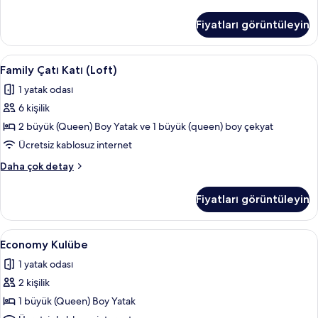
görün
Büyük
Yataklı
Fiyatları görüntüleyin
Oda
hakkında
daha
Family
Family Çatı Katı (Loft) | Oturma alanı 
48
fazla
Family Çatı Katı (Loft)
Çatı
detay
1 yatak odası
Katı
6 kişilik
(Loft)
için
2 büyük (Queen) Boy Yatak ve 1 büyük (queen) boy çekyat
tüm
Ücretsiz kablosuz internet
fotoğrafları
Family
Daha çok detay
görün
Çatı
Katı
Fiyatları görüntüleyin
(Loft)
hakkında
daha
Economy
Economy Kulübe | Ütü/ütü masası, ücret
5
fazla
Economy Kulübe
Kulübe
detay
1 yatak odası
için
2 kişilik
tüm
fotoğrafları
1 büyük (Queen) Boy Yatak