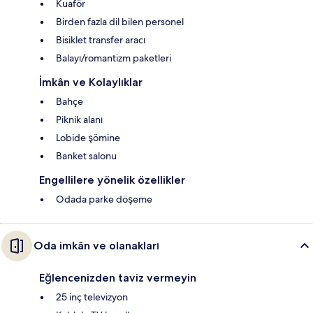
Kuaför
Birden fazla dil bilen personel
Bisiklet transfer aracı
Balayı/romantizm paketleri
İmkân ve Kolaylıklar
Bahçe
Piknik alanı
Lobide şömine
Banket salonu
Engellilere yönelik özellikler
Odada parke döşeme
Oda imkân ve olanakları
Eğlencenizden taviz vermeyin
25 inç televizyon