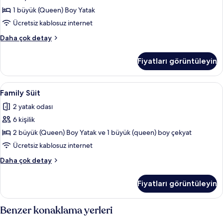
fotoğrafları
1 büyük (Queen) Boy Yatak
görün
Ücretsiz kablosuz internet
Comfort
Daha çok detay
Süit
hakkında
Fiyatları görüntüleyin
daha
fazla
detay
Family
Family Süit | Ütü/ütü masası, ücretsiz k
21
Family Süit
Süit
2 yatak odası
için
6 kişilik
tüm
fotoğrafları
2 büyük (Queen) Boy Yatak ve 1 büyük (queen) boy çekyat
görün
Ücretsiz kablosuz internet
Family
Daha çok detay
Süit
hakkında
Fiyatları görüntüleyin
daha
fazla
detay
Benzer konaklama yerleri