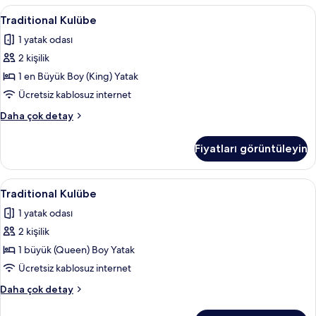
detay
Traditional
Traditional Kulübe | Oturma alanı | Ka
15
Traditional Kulübe
Kulübe
1 yatak odası
için
2 kişilik
tüm
fotoğrafları
1 en Büyük Boy (King) Yatak
görün
Ücretsiz kablosuz internet
Traditional
Daha çok detay
Kulübe
hakkında
Fiyatları görüntüleyin
daha
fazla
detay
Traditional
Traditional Kulübe | Ütü/ütü masası, üc
5
Traditional Kulübe
Kulübe
1 yatak odası
için
2 kişilik
tüm
fotoğrafları
1 büyük (Queen) Boy Yatak
görün
Ücretsiz kablosuz internet
Traditional
Daha çok detay
Kulübe
hakkında