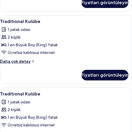
Fiyatları görüntüleyin
daha
fazla
detay
Traditional
Traditional Kulübe | Ütü/ütü masası, üc
7
Traditional Kulübe
Kulübe
1 yatak odası
için
2 kişilik
tüm
fotoğrafları
1 en Büyük Boy (King) Yatak
görün
Ücretsiz kablosuz internet
Traditional
Daha çok detay
Kulübe
hakkında
Fiyatları görüntüleyin
daha
fazla
detay
Traditional
Traditional Kulübe | Ütü/ütü masası, üc
6
Traditional Kulübe
Kulübe
1 yatak odası
için
2 kişilik
tüm
fotoğrafları
1 en Büyük Boy (King) Yatak
görün
Ücretsiz kablosuz internet