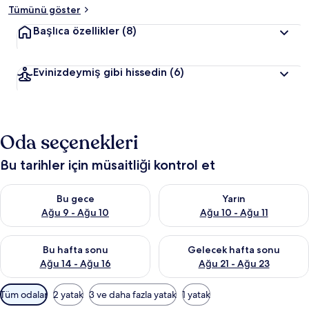
Tümünü göster
Başlıca özellikler
(8)
Evinizdeymiş gibi hissedin
(6)
Oda seçenekleri
Bu tarihler için müsaitliği kontrol et
Bu gece için müsaitliği kontrol et Ağu 9 - Ağu 10
Yarın için müsaitliği kontrol et
Bu gece
Yarın
Ağu 9 - Ağu 10
Ağu 10 - Ağu 11
Bu hafta sonu için müsaitliği kontrol et Ağu 14 - Ağu 16
Önümüzdeki hafta sonu için mü
Bu hafta sonu
Gelecek hafta sonu
Ağu 14 - Ağu 16
Ağu 21 - Ağu 23
Odalar
Tüm odalar
2 yatak
3 ve daha fazla yatak
1 yatak
için