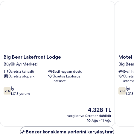
Big Bear Lakefront Lodge
Motel 6 
Big
Motel
Big Bear Lakefront Lodge
Motel 
Bear
6
Büyük Ayı Merkezi
Big Bear
Lakefront
Big
Ücretsiz kahvaltı
Evcil hayvan dostu
Evcil 
Lodge
Bear
Ücretsiz otopark
Ücretsiz kablosuz
Ücrets
Büyük
Lake,
internet
intern
Ayı
CA
10
10
Merkezi
İyi
Big
İyi
7,4
7,0
üzerinden
üzerind
1.018 yorum
Bear
1.01
7.4,
7.0,
Lake
İyi,
İyi,
Güncel
4.328 TL
1.018
1.013
fiyat:
yorum
yorum
vergiler ve ücretler dâhildir
4.328 TL
10 Ağu - 11 Ağu
Benzer konaklama yerlerini karşılaştırın