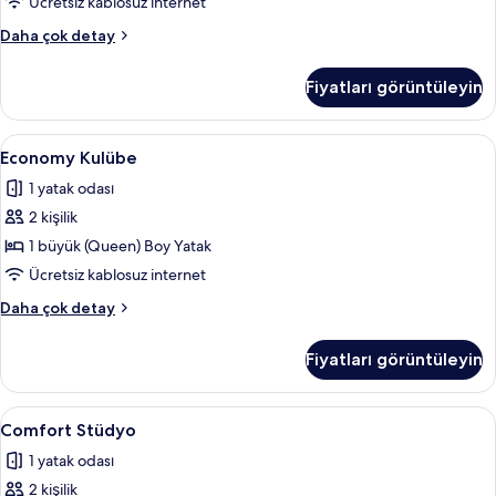
görün
Ücretsiz kablosuz internet
Economy
Daha çok detay
Kulübe
hakkında
Fiyatları görüntüleyin
daha
fazla
detay
Economy
Ütü/ütü masası, ücretsiz kablosuz İnter
5
Economy Kulübe
Kulübe
1 yatak odası
için
2 kişilik
tüm
fotoğrafları
1 büyük (Queen) Boy Yatak
görün
Ücretsiz kablosuz internet
Economy
Daha çok detay
Kulübe
hakkında
Fiyatları görüntüleyin
daha
fazla
detay
Comfort
Comfort Stüdyo | Ütü/ütü masası, ücret
21
Comfort Stüdyo
Stüdyo
1 yatak odası
için
2 kişilik
tüm