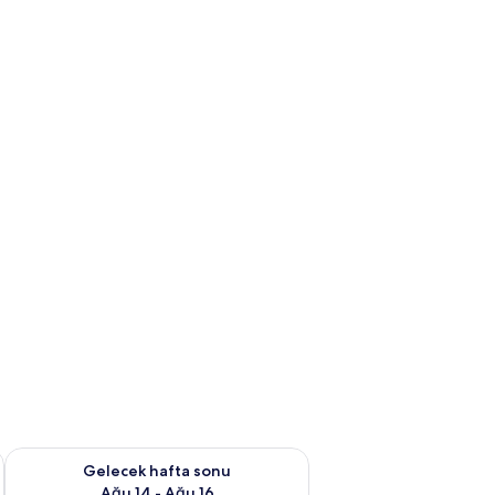
et Ağu 7 - Ağu 9
Önümüzdeki hafta sonu için müsaitliği kontrol et Ağu 14 - Ağu
Gelecek hafta sonu
Ağu 14 - Ağu 16