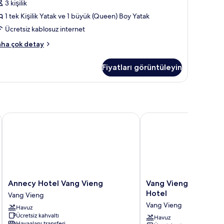
3 kişilik
ith
1 tek Kişilik Yatak ve 1 büyük (Queen) Boy Yatak
iew
in
Ücretsiz kablosuz internet
üm
iple
ha çok detay
otoğrafları
oom
th
örün
Fiyatları görüntüleyin
ew
kkında
ha
zla
tay
Annecy Hotel Vang Vieng
Vang Vieng Family Bou
Annecy
Vang
Annecy Hotel Vang Vieng
Vang Vieng Family B
Hotel
Vieng
Hotel
Vang Vieng
Vang
Family
Vang Vieng
Havuz
Vieng
Boutique
Ücretsiz kahvaltı
Vang
Hotel
Havuz
Havaalanı transferi