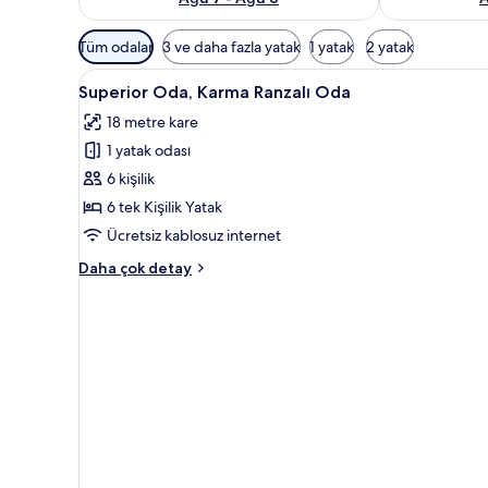
Odalar
Tüm odalar
3 ve daha fazla yatak
1 yatak
2 yatak
için
Superior
Superior Oda, Karma Ranzalı O
mevcut
2
Superior Oda, Karma Ranzalı Oda
Oda,
filtreler
18 metre kare
Karma
1 yatak odası
Ranzalı
Oda
6 kişilik
için
6 tek Kişilik Yatak
tüm
Ücretsiz kablosuz internet
fotoğrafları
Superior
Daha çok detay
görün
Oda,
Karma
Ranzalı
Oda
hakkında
daha
fazla
detay