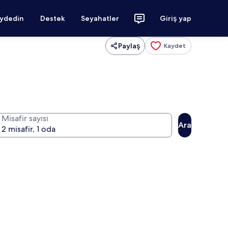
aydedin
Destek
Seyahatler
Giriş yap
Paylaş
Kaydet
Misafir sayısı
Ara