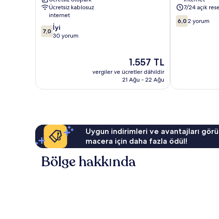
Vieng
Vieng
Ücretsiz kablosuz
7/24 açık res
internet
10
6,0
2 yorum
10
İyi
üzerinden
7,0
üzerinden
30 yorum
6.0,
7.0,
2
İyi,
yorum
Güncel
1.557 TL
30
fiyat:
yorum
vergiler ve ücretler dâhildir
1.557 TL
21 Ağu - 22 Ağu
Uygun indirimleri ve avantajları görü
macera için daha fazla ödül!
Bölge hakkında