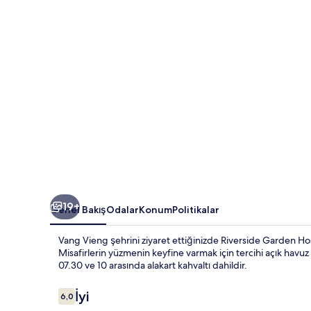
19+
Genel Bakış
Odalar
Konum
Politikalar
Vang Vieng şehrini ziyaret ettiğinizde Riverside Garden Ho
Misafirlerin yüzmenin keyfine varmak için tercihi açık havuz o
07.30 ve 10 arasında alakart kahvaltı dahildir.
Yorumlar
İyi
6,0
6,0/10