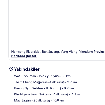
Namsong Riverside , Ban Savang, Vang Vieng, Vientiane Provin
Haritada göster
Yakındakiler
Wat Si Souman
- 15 dk yürüyüş
- 1.3 km
Tham Chang Mağarası
- 4 dk sürüş
- 2.7 km
Hari
Kaeng Nyui Şelalesi
- 11 dk sürüş
- 8.2 km
Pha Ngern Seyir Noktası
- 14 dk sürüş
- 7.1 km
Mavi Lagün
- 25 dk sürüş
- 10.9 km