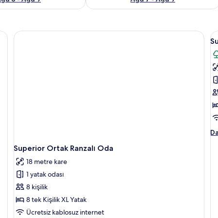
da | İç mekân detayı
S
Su
T
B
Ya
O
iç
t
f
g
Su
Da
Te
Superior Ortak Ranzalı Oda
Bü
Ya
18 metre kare
O
1 yatak odası
ha
da
8 kişilik
fa
8 tek Kişilik XL Yatak
de
Ücretsiz kablosuz internet