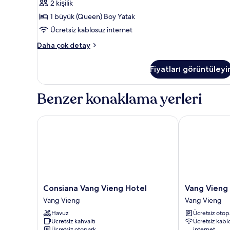
2 kişilik
With
1 büyük (Queen) Boy Yatak
Balcony
için
Ücretsiz kablosuz internet
tüm
Deluxe
Daha çok detay
fotoğrafları
Double
With
görün
Fiyatları görüntüleyi
Balcony
hakkında
daha
Benzer konaklama yerleri
fazla
detay
Consiana Vang Vieng Hotel
Vang Vieng S
Consiana
Vang
Consiana Vang Vieng Hotel
Vang Vieng
Vang
Vieng
Vang Vieng
Vang Vieng
Vieng
SCK
Havuz
Ücretsiz otop
Hotel
Hotel
Ücretsiz kahvaltı
Ücretsiz kabl
Vang
Vang
Ücretsiz otopark
internet