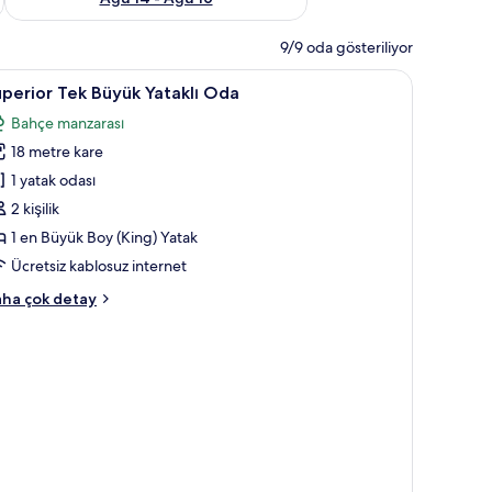
9/9 oda gösteriliyor
uperior
Superior Tek Büyük Yataklı Oda | Ücretsiz kab
2
perior Tek Büyük Yataklı Oda
ek
Bahçe manzarası
üyük
18 metre kare
taklı
da
1 yatak odası
in
2 kişilik
üm
1 en Büyük Boy (King) Yatak
otoğrafları
Ücretsiz kablosuz internet
örün
perior
ha çok detay
k
yük
taklı
da
kkında
ha
zla
tay