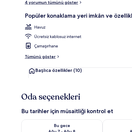
4 yorumun tümünü göster
Popüler konaklama yeri imkân ve özellikl
Açık yüzme 
Havuz
Ücretsiz kablosuz internet
Çamaşırhane
Tümünü göster
Başlıca özellikler
(10)
Oda seçenekleri
Bu tarihler için müsaitliği kontrol et
Bu gece için müsaitliği kontrol et Ağu 7 - Ağu 8
Yarın için müs
Bu gece
Ağu 7 - Ağu 8
A