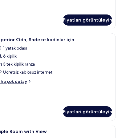
Fiyatları görüntüleyin
ablosuz İnternet
uperior
Ücretsiz kablosuz İnternet
1
perior Oda, Sadece kadınlar için
da,
1 yatak odası
adece
6 kişilik
adınlar
in
3 tek kişilik ranza
in
Ücretsiz kablosuz internet
üm
perior
ha çok detay
otoğrafları
a,
örün
dece
dınlar
in
kkında
Fiyatları görüntüleyin
ha
zla
tay
riple
Ücretsiz kablosuz İnternet
2
iple Room with View
oom