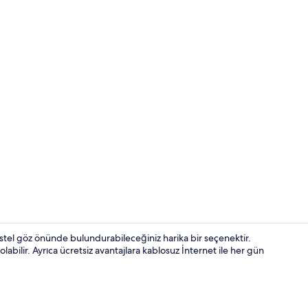
Dış mekân
stel göz önünde bulundurabileceğiniz harika bir seçenektir.
labilir. Ayrıca ücretsiz avantajlara kablosuz İnternet ile her gün
Superior Üç K