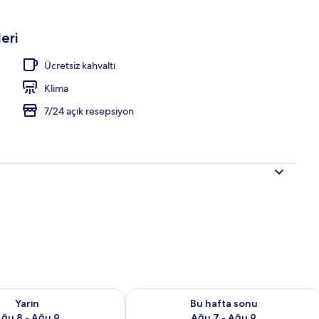
eri
havuzu
Ücretsiz kahvaltı
Klima
7/24 açık resepsiyon
aitliği kontrol et Ağu 8 - Ağu 9
Bu hafta sonu için müsaitliği kontrol 
Yarın
Bu hafta sonu
ğu 8 - Ağu 9
Ağu 7 - Ağu 9