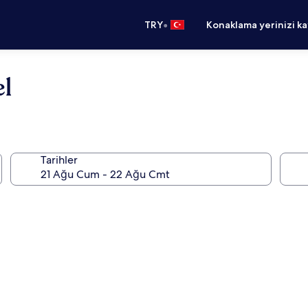
•
TRY
Konaklama yerinizi k
l
Tarihler