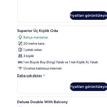
Fiyatları görüntüleyi
Superior
Superior Üç Kişilik Oda | Ücret
2
Superior Üç Kişilik Oda
Üç
Bahçe manzarası
Kişilik
20 metre kare
Oda
için
1 yatak odası
tüm
3 kişilik
fotoğrafları
1 en Büyük Boy (King) Yatak ve 1 tek Kişilik XL Yatak
görün
Ücretsiz kablosuz internet
Superior
Daha çok detay
Üç
Kişilik
Fiyatları görüntüleyi
Oda
hakkında
daha
Deluxe
Ücretsiz kablosuz İnternet
2
fazla
Deluxe Double With Balcony
Double
detay