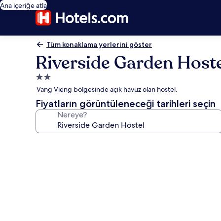
Ana içeriğe atla
Tüm konaklama yerlerini göster
Riverside Garden Hoste
2.0
yıldızlı
Vang Vieng bölgesinde açık havuz olan hostel.
konaklama
Fiyatların görüntüleneceği tarihleri seçin
yeri
Nereye?
Riverside
Garden
Hostel
için
fotoğraf
galerisi