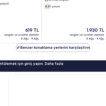
Vang
epsiyon
10
Vieng
4,0
1 yorum
üzerinden
4.0,
1
yorum
Güncel
Güncel
619 TL
1.930 TL
fiyat:
fiyat:
vergiler ve ücretler dâhildir
vergiler ve ücretler dâhildir
619 TL
1.930 TL
8 Ağu - 9 Ağu
8 Ağu - 9 Ağu
Benzer konaklama yerlerini karşılaştırın
ntülemek için giriş yapın. Daha fazla