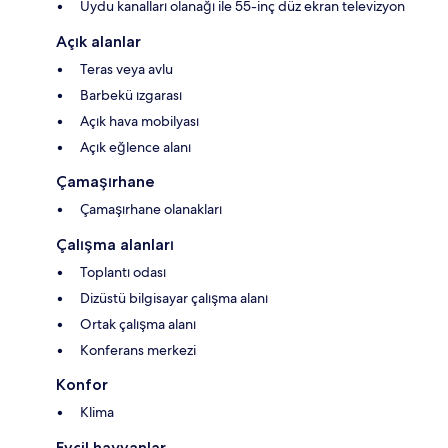
Uydu kanalları olanağı ile 55-inç düz ekran televizyon
Açık alanlar
Teras veya avlu
Barbekü ızgarası
Açık hava mobilyası
Açık eğlence alanı
Çamaşırhane
Çamaşırhane olanakları
Çalışma alanları
Toplantı odası
Dizüstü bilgisayar çalışma alanı
Ortak çalışma alanı
Konferans merkezi
Konfor
Klima
Evcil hayvanlar