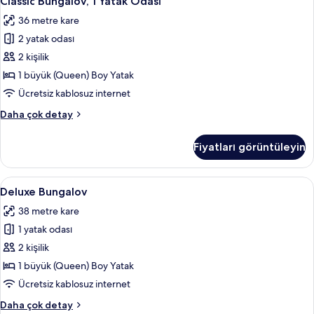
Classic Bungalov, 1 Yatak Odası
Bungalov,
36 metre kare
1
2 yatak odası
Yatak
Odası
2 kişilik
için
1 büyük (Queen) Boy Yatak
tüm
Ücretsiz kablosuz internet
fotoğrafları
Classic
Daha çok detay
görün
Bungalov,
1
Fiyatları görüntüleyin
Yatak
Odası
hakkında
Deluxe
Deluxe Bungalov | Oturma alanı | Uydu
6
daha
Deluxe Bungalov
Bungalov
fazla
38 metre kare
detay
için
1 yatak odası
tüm
fotoğrafları
2 kişilik
görün
1 büyük (Queen) Boy Yatak
Ücretsiz kablosuz internet
Deluxe
Daha çok detay