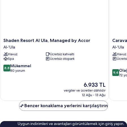
Shaden
Caravan
Shaden Resort Al Ula, Managed by Accor
Carava
Resort
by
Al-'Ula
Al-'Ula
Al
Habitas
Havuz
Ücretsiz kahvaltı
Havuz
Ula,
Al-
Spa
Ücretsiz otopark
Ücrets
Managed
'Ula
by
10
Mükemmel
8,8
10
Accor
Ola
üzerinden
80 yorum
9,4
üzerind
Al-
72 y
8.8,
9.4,
'Ula
Mükemmel,
Güncel
6.933 TL
Olağanü
80
fiyat:
72
vergiler ve ücretler dâhildir
yorum
6.933 TL
12 Ağu - 13 Ağu
yorum
Benzer konaklama yerlerini karşılaştırın
Uygun indirimleri ve avantajları görüntülemek için giriş yapın.