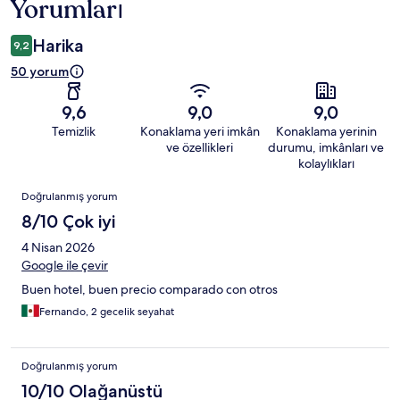
Yorumları
Harika
9,2
50 yorum
9,6
9,0
9,0
Temizlik
Konaklama yeri imkân
Konaklama yerinin
ve özellikleri
durumu, imkânları ve
kolaylıkları
Yorumlar
Doğrulanmış yorum
8/10 Çok iyi
4 Nisan 2026
Google ile çevir
Buen hotel, buen precio comparado con otros
Fernando, 2 gecelik seyahat
Doğrulanmış yorum
10/10 Olağanüstü