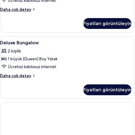
tüm
Ücretsiz kablosuz internet
fotoğrafları
One-
Daha çok detay
görün
Bedroom
Bungalow
Fiyatları görüntüleyin
hakkında
daha
fazla
Deluxe
Odada kasa, masa, dizüstü bilgisayar ç
4
detay
Deluxe Bungalow
Bungalow
2 kişilik
için
1 büyük (Queen) Boy Yatak
tüm
fotoğrafları
Ücretsiz kablosuz internet
görün
Deluxe
Daha çok detay
Bungalow
hakkında
Fiyatları görüntüleyin
daha
fazla
detay