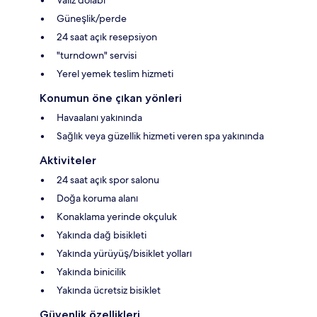
Güneşlik/perde
24 saat açık resepsiyon
"turndown" servisi
Yerel yemek teslim hizmeti
Konumun öne çıkan yönleri
Havaalanı yakınında
Sağlık veya güzellik hizmeti veren spa yakınında
Aktiviteler
24 saat açık spor salonu
Doğa koruma alanı
Konaklama yerinde okçuluk
Yakında dağ bisikleti
Yakında yürüyüş/bisiklet yolları
Yakında binicilik
Yakında ücretsiz bisiklet
Güvenlik özellikleri