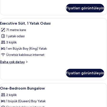
Bungalov
hakkında
Fiyatları görüntüleyin
daha
fazla
detay
Executive
Executive Süit, 1 Yatak Odası | Odada k
8
Executive Süit, 1 Yatak Odası
Süit,
71 metre kare
1
1 yatak odası
Yatak
Odası
3 kişilik
için
1 en Büyük Boy (King) Yatak
tüm
Ücretsiz kablosuz internet
fotoğrafları
Executive
Daha çok detay
görün
Süit,
1
Fiyatları görüntüleyin
Yatak
Odası
hakkında
One-
Odada kasa, masa, dizüstü bilgisayar ç
7
daha
One-Bedroom Bungalow
Bedroom
fazla
2 kişilik
detay
Bungalow
1 büyük (Queen) Boy Yatak
için