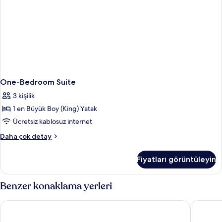
One-Bedroom Suite
3 kişilik
1 en Büyük Boy (King) Yatak
Ücretsiz kablosuz internet
One-
Daha çok detay
Bedroom
Suite
Fiyatları görüntüleyin
hakkında
daha
fazla
Benzer konaklama yerleri
detay
Shaden Resort Al Ula, Managed by Accor
Caravan 