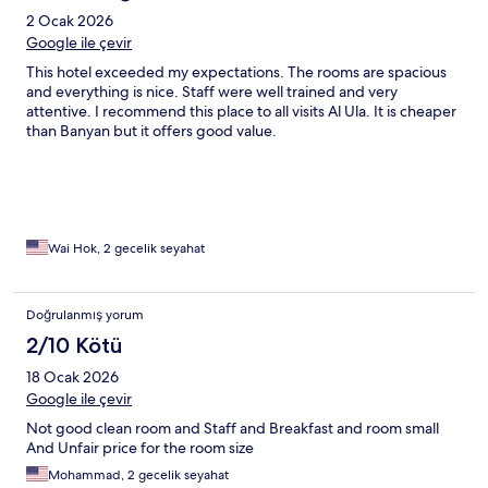
2 Ocak 2026
Google ile çevir
This hotel exceeded my expectations. The rooms are spacious
and everything is nice. Staff were well trained and very
attentive. I recommend this place to all visits Al Ula. It is cheaper
than Banyan but it offers good value.
Wai Hok, 2 gecelik seyahat
Doğrulanmış yorum
2/10 Kötü
18 Ocak 2026
Google ile çevir
Not good clean room and Staff and Breakfast and room small
And Unfair price for the room size
Mohammad, 2 gecelik seyahat