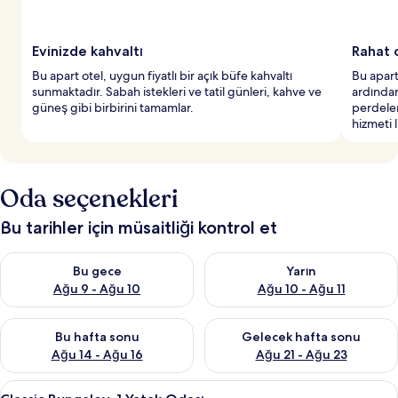
Evinizde kahvaltı
Rahat o
Bu apart otel, uygun fiyatlı bir açık büfe kahvaltı
Bu apart
sunmaktadır. Sabah istekleri ve tatil günleri, kahve ve
ardından
güneş gibi birbirini tamamlar.
perdeler
hizmeti 
Oda seçenekleri
Bu tarihler için müsaitliği kontrol et
Bu gece için müsaitliği kontrol et Ağu 9 - Ağu 10
Yarın için müsaitliği kontrol et
Bu gece
Yarın
Ağu 9 - Ağu 10
Ağu 10 - Ağu 11
Bu hafta sonu için müsaitliği kontrol et Ağu 14 - Ağu 16
Önümüzdeki hafta sonu için mü
Bu hafta sonu
Gelecek hafta sonu
Ağu 14 - Ağu 16
Ağu 21 - Ağu 23
Classic
Classic Bungalov, 1 Yatak Odası | Odad
7