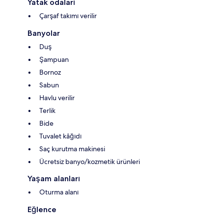
Yatak odaları
Çarşaf takımı verilir
Banyolar
Duş
Şampuan
Bornoz
Sabun
Havlu verilir
Terlik
Bide
Tuvalet kâğıdı
Saç kurutma makinesi
Ücretsiz banyo/kozmetik ürünleri
Yaşam alanları
Oturma alanı
Eğlence