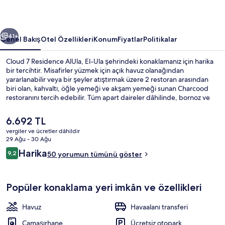
galerisi
ceki
Sonraki
41+
Genel Bakış
Otel Özellikleri
Konum
Fiyatlar
Politikalar
Cloud 7 Residence AlUla, El-Ula şehrindeki konaklamanız için harika
bir tercihtir. Misafirler yüzmek için açık havuz olanağından
yararlanabilir veya bir şeyler atıştırmak üzere 2 restoran arasından
biri olan, kahvaltı, öğle yemeği ve akşam yemeği sunan Charcood
restoranını tercih edebilir. Tüm apart daireler dâhilinde, bornoz ve
terlik imkânlarının yanı sıra düz ekran televizyon ve ücretsiz kablosuz
İnternet gibi hoş ayrıntılar sunulmaktadır.
Şu
6.692 TL
anki
vergiler ve ücretler dâhildir
fiyat
29 Ağu - 30 Ağu
Açık yüzme havuzu
6.692 TL
Yorumlar
Harika
9,2
50 yorumun tümünü göster
9,2/10
Popüler konaklama yeri imkân ve özellikleri
Havuz
Havaalanı transferi
Çamaşırhane
Ücretsiz otopark