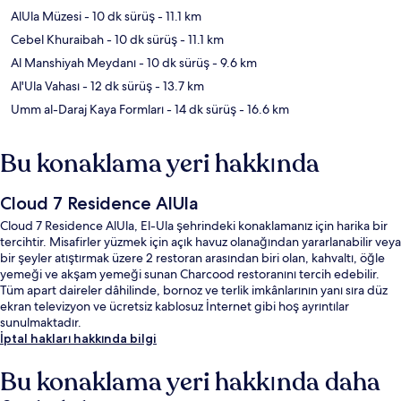
AlUla Müzesi
- 10 dk sürüş
- 11.1 km
Cebel Khuraibah
- 10 dk sürüş
- 11.1 km
Al Manshiyah Meydanı
- 10 dk sürüş
- 9.6 km
Al'Ula Vahası
- 12 dk sürüş
- 13.7 km
Umm al-Daraj Kaya Formları
- 14 dk sürüş
- 16.6 km
Bu konaklama yeri hakkında
Cloud 7 Residence AlUla
Cloud 7 Residence AlUla, El-Ula şehrindeki konaklamanız için harika bir
tercihtir. Misafirler yüzmek için açık havuz olanağından yararlanabilir veya
bir şeyler atıştırmak üzere 2 restoran arasından biri olan, kahvaltı, öğle
yemeği ve akşam yemeği sunan Charcood restoranını tercih edebilir.
Tüm apart daireler dâhilinde, bornoz ve terlik imkânlarının yanı sıra düz
ekran televizyon ve ücretsiz kablosuz İnternet gibi hoş ayrıntılar
sunulmaktadır.
İptal hakları hakkında bilgi
Bu konaklama yeri hakkında daha