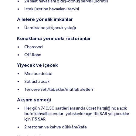
24 saat havaalanı gidiş-dönüş servisi (ücretli)
Istek üzerine havaalanı servisi
Ailelere yönelik imkânlar
Ücretsiz beşik/çocuk yatağı
Konaklama yerindeki restoranlar
Charcood
Off Road
Yiyecek ve içecek
Mini buzdolabı
Set üstü ocak
Tencere seti/tabaklar/mutfak aletleri
Akşam yemeği
Her gün 7-10.30 saatleri arasında ücret karşılığında açık
büfe kahvaltı sunulur: yetişkinler için 115 SAR ve çocuklar
için 115 SAR
2 restoran ve kahve dükkânı/kafe