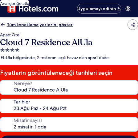
Ana içeriğe atla
Uygulamayı edinin
Tüm konaklama yerlerini göster
Apart Otel
Cloud 7 Residence AlUla
4.0
yıldızlı
El-Ula bölgesinde, 2 restoran, açık havuz olan apart daire.
konaklama
yeri
Fiyatların görüntüleneceği tarihleri seçin
Nereye?
Tarihler
Misafir sayısı