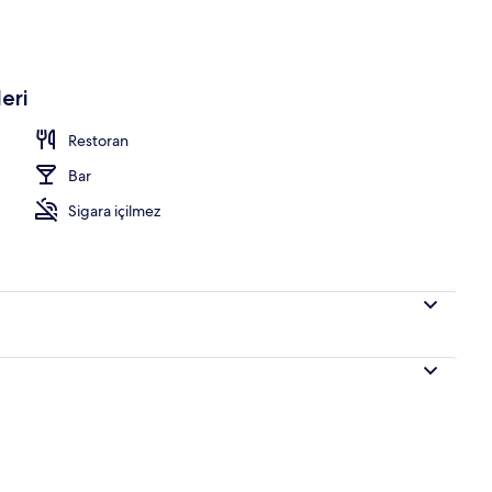
eri
Restoran
Bar
Sigara içilmez