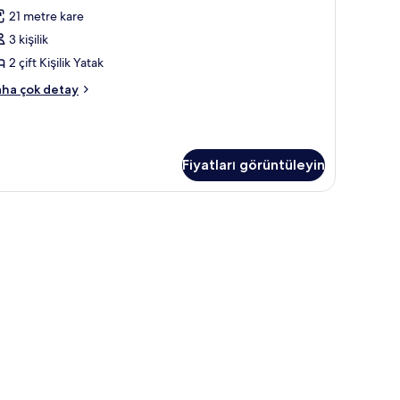
ouble
21 metre kare
ouble
3 kişilik
oom
in
2 çift Kişilik Yatak
üm
ecutive
ha çok detay
otoğrafları
uble
uble
örün
oom
kkında
Fiyatları görüntüleyin
ha
zla
tay
ımı