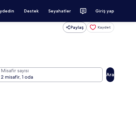
aydedin
Destek
Seyahatler
Giriş yap
Paylaş
Kaydet
Misafir sayısı
Ara