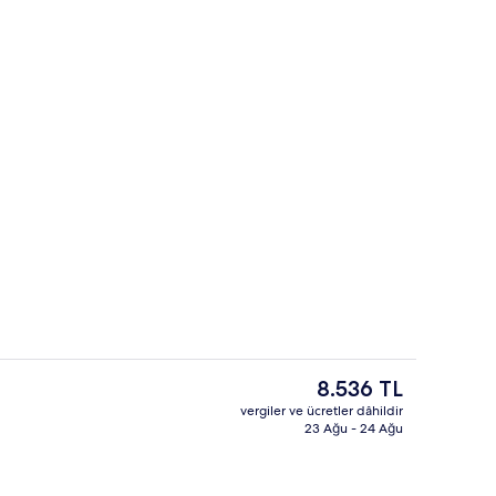
yük Yataklı Oda | Ses yalıtımı, ütü/ütü masası, çarşaf takımı
Spor salonu
Şu
8.536 TL
anki
vergiler ve ücretler dâhildir
fiyat
23 Ağu - 24 Ağu
erinden arazi manzarası
Resepsiyon
8.536 TL