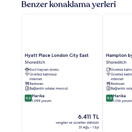
Benzer konaklama yerleri
detay
Hyatt Place London City East
Hampton by H
Hyatt
Hampton
Hyatt Place London City East
Hampton by
Place
by
Shoreditch
Shoreditch
London
Hilton
Evcil hayvan dostu
Ücretsiz kahva
City
London
Ücretsiz kablosuz
Ücretsiz kabl
East
City
internet
internet
Shoreditch
Shoreditch
Restoran
Restoran
Bağlantılı odalar mevcut
Bağlantılı od
10
10
Harika
Harika
9,0
9,0
üzerinden
üzerinden
1.099 yorum
1.016 yorum
9.0,
9.0,
Harika,
Harika,
Güncel
6.411 TL
1.099
1.016
fiyat:
yorum
yorum
vergiler ve ücretler dâhildir
6.411 TL
31 Ağu - 1 Eyl