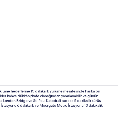
Deluxe Tek Bü
k Lane hedeflerine 15 dakikalık yürüme mesafesinde harika bir
firler kahve dükkânı/kafe olanağından yararlanabilir ve günün
ca London Bridge ve St. Paul Katedrali sadece 5 dakikalık sürüş
Konaklama y
 İstasyonu 6 dakikalık ve Moorgate Metro İstasyonu 10 dakikalık