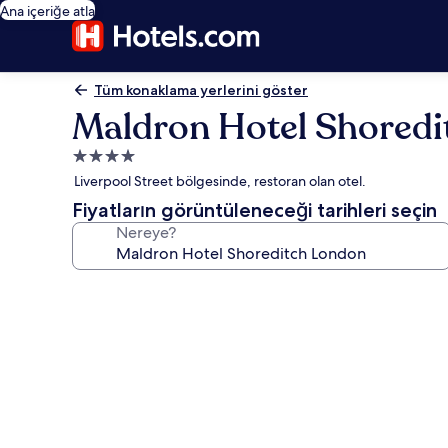
Ana içeriğe atla
Tüm konaklama yerlerini göster
Maldron Hotel Shored
4.0
yıldızlı
Liverpool Street bölgesinde, restoran olan otel.
konaklama
Fiyatların görüntüleneceği tarihleri seçin
yeri
Nereye?
Maldron
Hotel
Shoreditch
London
için
fotoğraf