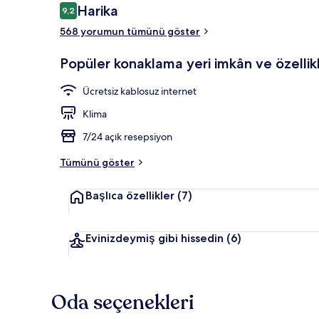
Yorumlar
Harika
9,2
9,2/10
568 yorumun tümünü göster
Dış mekân
Popüler konaklama yeri imkân ve özellikl
Ücretsiz kablosuz internet
Klima
7/24 açık resepsiyon
Tümünü göster
Başlıca özellikler
(7)
Evinizdeymiş gibi hissedin
(6)
Oda seçenekleri