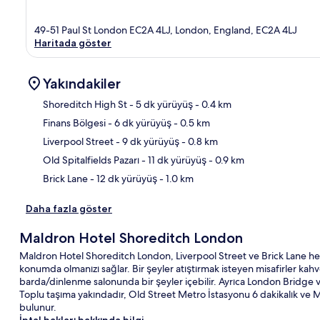
49-51 Paul St London EC2A 4LJ, London, England, EC2A 4LJ
Haritada göster
Yakındakiler
Shoreditch High St
- 5 dk yürüyüş
- 0.4 km
Finans Bölgesi
- 6 dk yürüyüş
- 0.5 km
Hari
Liverpool Street
- 9 dk yürüyüş
- 0.8 km
Old Spitalfields Pazarı
- 11 dk yürüyüş
- 0.9 km
Brick Lane
- 12 dk yürüyüş
- 1.0 km
Daha fazla göster
Maldron Hotel Shoreditch London
Maldron Hotel Shoreditch London, Liverpool Street ve Brick Lane he
konumda olmanızı sağlar. Bir şeyler atıştırmak isteyen misafirler k
barda/dinlenme salonunda bir şeyler içebilir. Ayrıca London Bridge v
Toplu taşıma yakındadır, Old Street Metro İstasyonu 6 dakikalık ve
bulunur.
İptal hakları hakkında bilgi