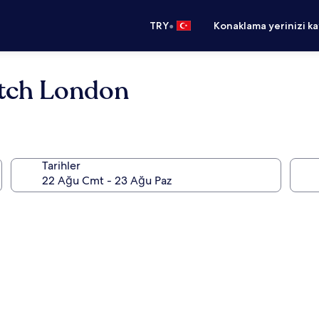
•
TRY
Konaklama yerinizi k
itch London
Tarihler