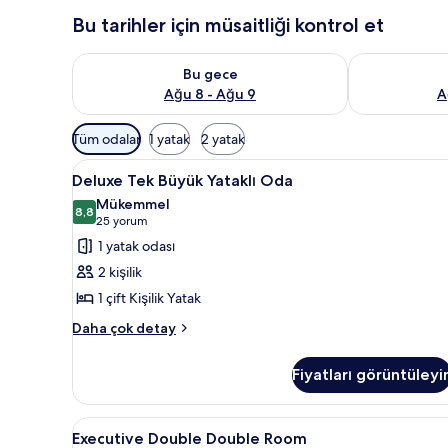
Bu tarihler için müsaitliği kontrol et
Bu gece için müsaitliği kontrol et Ağu 8 - Ağu 9
Yarın için müs
Bu gece
Ağu 8 - Ağu 9
A
Odalar
Tüm odalar
1 yatak
2 yatak
için
Deluxe
Deluxe Tek Büyük Yataklı Oda | 
mevcut
7
Deluxe Tek Büyük Yataklı Oda
Tek
filtreler
Mükemmel
Büyük
8,8
8,8 / 10
(25
25 yorum
Yataklı
yorum)
1 yatak odası
Oda
2 kişilik
için
1 çift Kişilik Yatak
tüm
Deluxe
fotoğrafları
Daha çok detay
Tek
görün
Büyük
Fiyatları görüntüleyi
Yataklı
Oda
hakkında
Executive
Executive Double Double Room |
8
daha
Executive Double Double Room