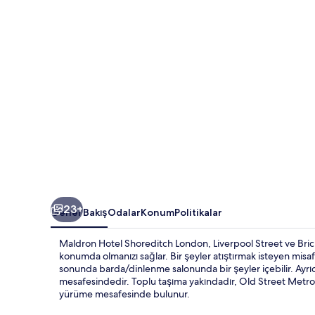
galerisi
23+
Genel Bakış
Odalar
Konum
Politikalar
Maldron Hotel Shoreditch London, Liverpool Street ve Bric
konumda olmanızı sağlar. Bir şeyler atıştırmak isteyen misa
sonunda barda/dinlenme salonunda bir şeyler içebilir. Ayrı
mesafesindedir. Toplu taşıma yakındadır, Old Street Metro
yürüme mesafesinde bulunur.