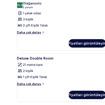
Double
fazla
Olağanüstü
detay
Double
10,0
10,0 / 10
(2
2 yorum
Room
yorum)
1 yatak odası
için
3 kişilik
tüm
2 çift Kişilik Yatak
fotoğrafları
Executive
görün
Daha çok detay
Double
Double
Fiyatları görüntüleyi
Room
hakkında
daha
Deluxe
Ses yalıtımı, ütü/ütü masası, ça
1
fazla
Deluxe Double Room
Double
detay
21 metre kare
Room
2 kişilik
için
tüm
1 çift Kişilik Yatak
fotoğrafları
Deluxe
Daha çok detay
görün
Double
Room
Fiyatları görüntüleyi
hakkında
daha
fazla