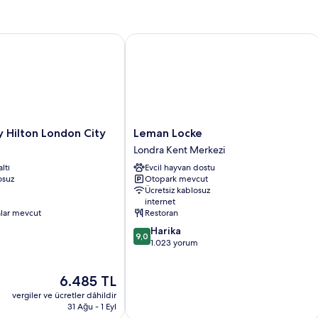
detay
ilton London City
Leman Locke
Leman
 Hilton London City
Leman Locke
Locke
Londra Kent Merkezi
Londra
ltı
Evcil hayvan dostu
Kent
osuz
Otopark mevcut
Merkezi
Ücretsiz kablosuz
internet
alar mevcut
Restoran
10
Harika
9,0
üzerinden
1.023 yorum
9.0,
Harika,
Güncel
6.485 TL
1.023
fiyat:
yorum
vergiler ve ücretler dâhildir
6.485 TL
31 Ağu - 1 Eyl