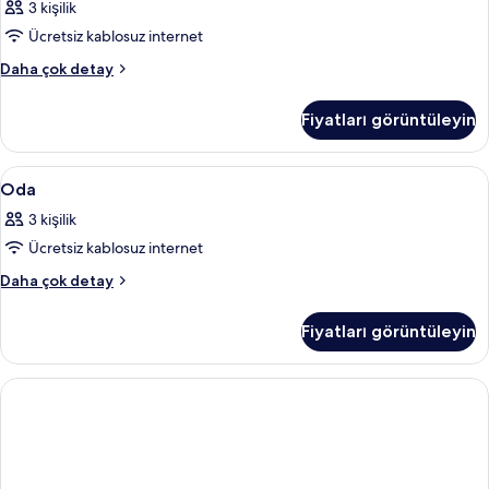
3 kişilik
tüm
Ücretsiz kablosuz internet
fotoğrafları
görün
Oda
Daha çok detay
hakkında
daha
Fiyatları görüntüleyin
fazla
detay
Oda
Frette Italian çarşaf takımı, anti alerj
15
Oda
için
3 kişilik
tüm
Ücretsiz kablosuz internet
fotoğrafları
görün
Oda
Daha çok detay
hakkında
daha
Fiyatları görüntüleyin
fazla
detay