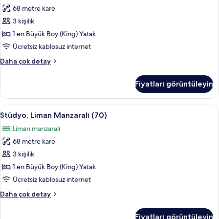
68 metre kare
View
Room)
3 kişilik
için
1 en Büyük Boy (King) Yatak
tüm
Ücretsiz kablosuz internet
fotoğrafları
Stüdyo
Daha çok detay
görün
(70
Island
Fiyatları görüntüleyin
View
Room)
hakkında
Stüdyo,
Frette Italian çarşaf takımı, anti alerj
7
daha
Stüdyo, Liman Manzaralı (70)
Liman
fazla
Liman manzaralı
detay
Manzaralı
68 metre kare
(70)
için
3 kişilik
tüm
1 en Büyük Boy (King) Yatak
fotoğrafları
Ücretsiz kablosuz internet
görün
Stüdyo,
Daha çok detay
Liman
Manzaralı
Fiyatları görüntüleyin