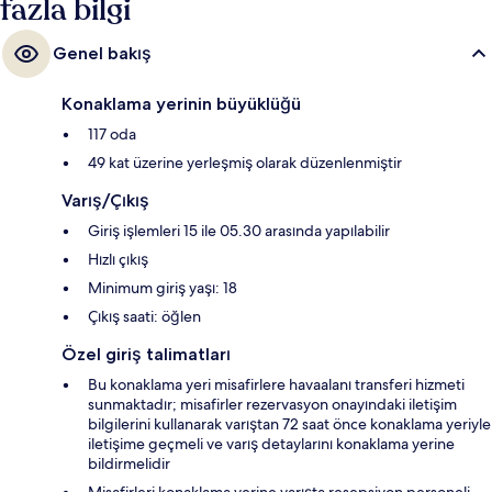
fazla bilgi
Genel bakış
Konaklama yerinin büyüklüğü
117 oda
49 kat üzerine yerleşmiş olarak düzenlenmiştir
Varış/Çıkış
Giriş işlemleri 15 ile 05.30 arasında yapılabilir
Hızlı çıkış
Minimum giriş yaşı: 18
Çıkış saati: öğlen
Özel giriş talimatları
Bu konaklama yeri misafirlere havaalanı transferi hizmeti
sunmaktadır; misafirler rezervasyon onayındaki iletişim
bilgilerini kullanarak varıştan 72 saat önce konaklama yeriyle
iletişime geçmeli ve varış detaylarını konaklama yerine
bildirmelidir
Misafirleri konaklama yerine varışta resepsiyon personeli