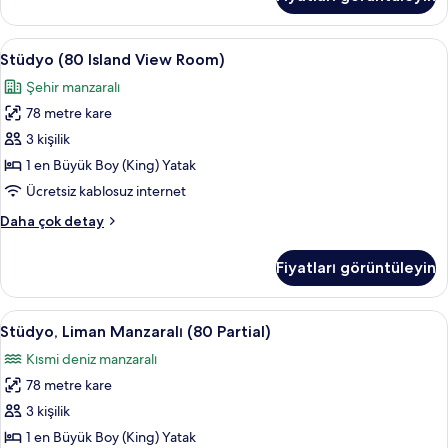
(70)
hakkında
daha
Stüdyo
Stüdyo (80 Island View Room) | Frette I
8
fazla
Stüdyo (80 Island View Room)
(80
detay
Şehir manzaralı
Island
78 metre kare
View
Room)
3 kişilik
için
1 en Büyük Boy (King) Yatak
tüm
Ücretsiz kablosuz internet
fotoğrafları
Stüdyo
Daha çok detay
görün
(80
Island
Fiyatları görüntüleyin
View
Room)
hakkında
Stüdyo,
Stüdyo, Liman Manzaralı (80 Partial) | 
4
daha
Stüdyo, Liman Manzaralı (80 Partial)
Liman
fazla
Kısmi deniz manzaralı
detay
Manzaralı
78 metre kare
(80
Partial)
3 kişilik
için
1 en Büyük Boy (King) Yatak