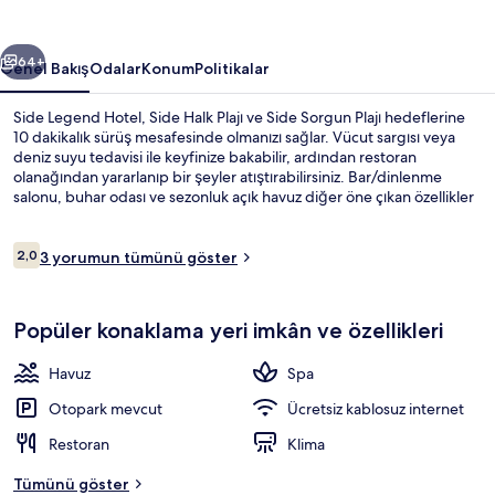
Dâhil
için
ceki
Sonraki
fotoğraf
64+
Genel Bakış
Odalar
Konum
Politikalar
galerisi
Side Legend Hotel, Side Halk Plajı ve Side Sorgun Plajı hedeflerine
10 dakikalık sürüş mesafesinde olmanızı sağlar. Vücut sargısı veya
deniz suyu tedavisi ile keyfinize bakabilir, ardından restoran
olanağından yararlanıp bir şeyler atıştırabilirsiniz. Bar/dinlenme
salonu, buhar odası ve sezonluk açık havuz diğer öne çıkan özellikler
arasındadır.
Yorumlar
2,0
3 yorumun tümünü göster
2,0/10
Yakında plaj, şezlong
Popüler konaklama yeri imkân ve özellikleri
Havuz
Spa
Otopark mevcut
Ücretsiz kablosuz internet
Restoran
Klima
Tümünü göster