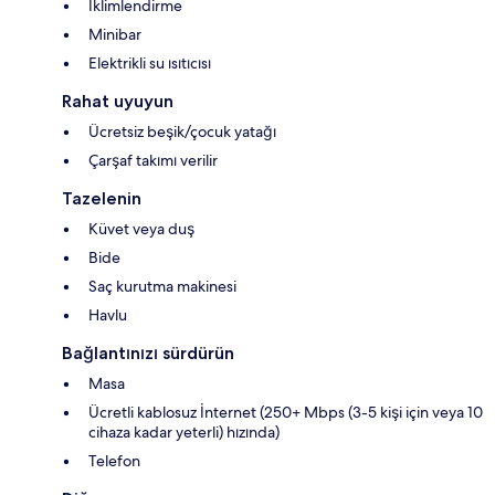
İklimlendirme
Minibar
Elektrikli su ısıtıcısı
Rahat uyuyun
Ücretsiz beşik/çocuk yatağı
Çarşaf takımı verilir
Tazelenin
Küvet veya duş
Bide
Saç kurutma makinesi
Havlu
Bağlantınızı sürdürün
Masa
Ücretli kablosuz İnternet (250+ Mbps (3-5 kişi için veya 10
cihaza kadar yeterli) hızında)
Telefon