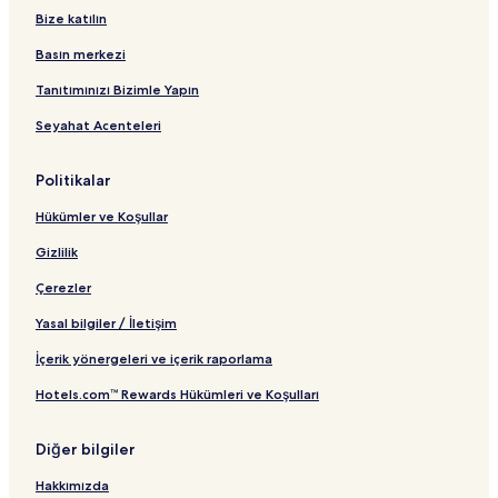
t
n
B
r
B
S
n
Bize katılın
ı
t
a
t
a
t
t
ı
ğ
B
ğ
a
ı
Basın merkezi
l
a
l
n
a
ğ
a
d
Tanıtımınızı Bizimle Yapın
n
l
n
a
Seyahat Acenteleri
t
a
t
r
ı
n
ı
t
t
B
Politikalar
ı
a
ğ
Hükümler ve Koşullar
l
a
Gizlilik
n
t
Çerezler
ı
Yasal bilgiler / İletişim
İçerik yönergeleri ve içerik raporlama
Hotels.com™ Rewards Hükümleri ve Koşulları
Diğer bilgiler
Hakkımızda