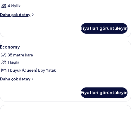
4 kişilik
Oda
Daha çok detay
hakkında
daha
Fiyatları görüntüleyin
fazla
detay
Economy
Minibar, odada kasa, masa, ücretsiz b
1
Economy
için
35 metre kare
tüm
1 kişilik
fotoğrafları
görün
1 büyük (Queen) Boy Yatak
Economy
Daha çok detay
hakkında
daha
Fiyatları görüntüleyin
fazla
detay