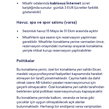
Misafir odalarında
kablosuz İnternet
ücret
karşılığında sunulur: günlük 3 EUR (ücretler farklılık
gösterebilir)
Havuz, spa ve spor salonu (varsa)
Sezonluk havuz 15 Mayıs ile 31 Ekim arasında açıktır
Misafirlerin spa seansı için rezervasyon yaptırması
gereklidir. Misafirler konaklama yerine varmadan önce,
rezervasyon onayındaki numarayı arayarak konaklama
yeriyle irtibat kurup rezervasyon yaptırabilirler
Politikalar
Bu konaklama yerini, özel bir konaklama yeri sahibi (ticari,
mesleki veya profesyonel faaliyetleri kapsamında hareket
etmeyen bir taraf) yönetmektedir. Cayma hakkı da dahil
olmak üzere AB tüketici yasaları rezervasyonunuz için
geçerli olmayacaktır. Özel konaklama yeri sahibi tarafından
belirlenen iptal politikası rezervasyonunuzu kapsayacaktır.
Bu konaklama yerinde balkon, veranda ve teras gibi
çocuklar için uygun olmayabilecek açık alanlar
bulunmaktadır. Herhangi bir endişeniz varsa varışınızdan