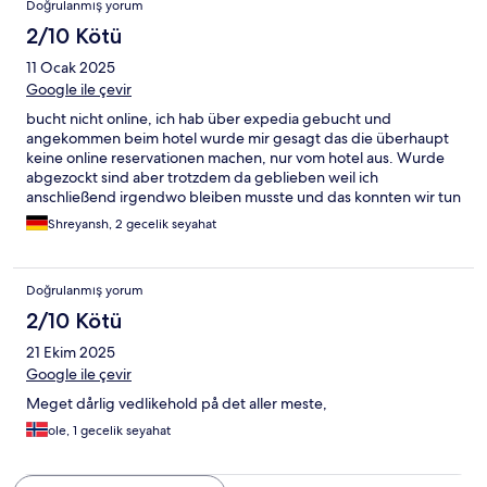
Doğrulanmış yorum
2/10 Kötü
11 Ocak 2025
Google ile çevir
bucht nicht online, ich hab über expedia gebucht und
angekommen beim hotel wurde mir gesagt das die überhaupt
keine online reservationen machen, nur vom hotel aus. Wurde
abgezockt sind aber trotzdem da geblieben weil ich
anschließend irgendwo bleiben musste und das konnten wir tun
weil wir nochmal bezahlen mussten.
Shreyansh, 2 gecelik seyahat
Doğrulanmış yorum
2/10 Kötü
21 Ekim 2025
Google ile çevir
Meget dårlig vedlikehold på det aller meste,
ole, 1 gecelik seyahat