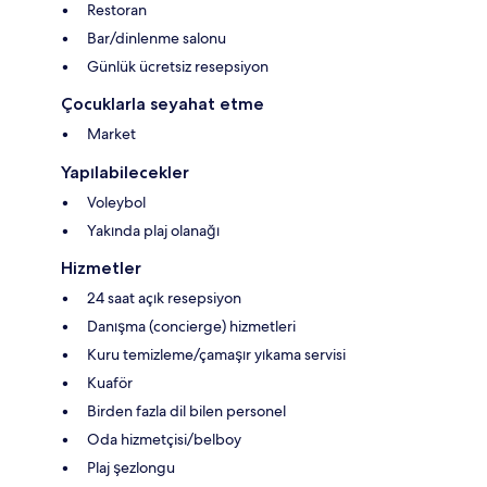
Restoran
Bar/dinlenme salonu
Günlük ücretsiz resepsiyon
Çocuklarla seyahat etme
Market
Yapılabilecekler
Voleybol
Yakında plaj olanağı
Hizmetler
24 saat açık resepsiyon
Danışma (concierge) hizmetleri
Kuru temizleme/çamaşır yıkama servisi
Kuaför
Birden fazla dil bilen personel
Oda hizmetçisi/belboy
Plaj şezlongu