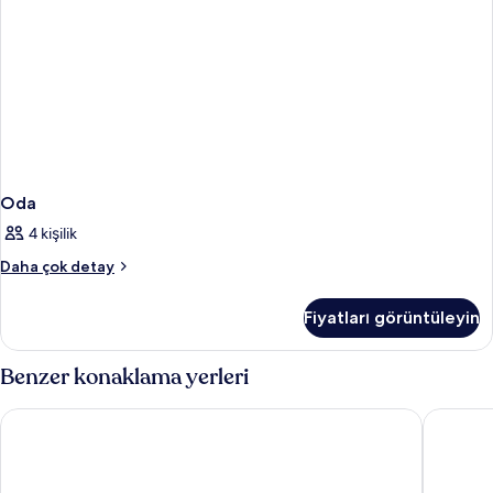
Oda
4 kişilik
Oda
Daha çok detay
hakkında
daha
Fiyatları görüntüleyin
fazla
detay
Benzer konaklama yerleri
GOLDEN DAISY HOTEL SİDE
Delphin 