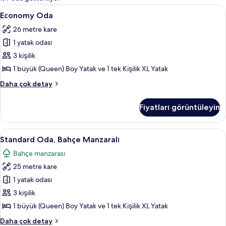
filtreler
Economy
Minibar, odada kasa, masa, ücretsiz b
7
Economy Oda
Oda
26 metre kare
için
1 yatak odası
tüm
fotoğrafları
3 kişilik
görün
1 büyük (Queen) Boy Yatak ve 1 tek Kişilik XL Yatak
Economy
Daha çok detay
Oda
hakkında
Fiyatları görüntüleyin
daha
fazla
detay
Standard
Bahçe manzarası
11
Standard Oda, Bahçe Manzaralı
Oda,
Bahçe manzarası
Bahçe
25 metre kare
Manzaralı
için
1 yatak odası
tüm
3 kişilik
fotoğrafları
1 büyük (Queen) Boy Yatak ve 1 tek Kişilik XL Yatak
görün
Standard
Daha çok detay