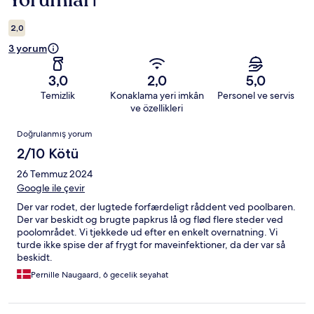
Yorumları
2,0
3 yorum
3,0
2,0
5,0
Temizlik
Konaklama yeri imkân
Personel ve servis
ve özellikleri
Yorumlar
Doğrulanmış yorum
2/10 Kötü
26 Temmuz 2024
Google ile çevir
Der var rodet, der lugtede forfærdeligt råddent ved poolbaren.
Der var beskidt og brugte papkrus lå og flød flere steder ved
poolområdet. Vi tjekkede ud efter en enkelt overnatning. Vi
turde ikke spise der af frygt for maveinfektioner, da der var så
beskidt.
Pernille Naugaard, 6 gecelik seyahat