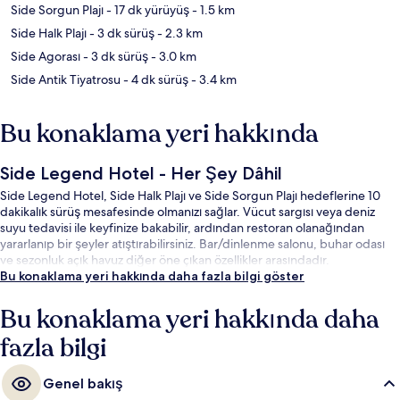
Side Sorgun Plajı
- 17 dk yürüyüş
- 1.5 km
Side Halk Plajı
- 3 dk sürüş
- 2.3 km
Side Agorası
- 3 dk sürüş
- 3.0 km
Side Antik Tiyatrosu
- 4 dk sürüş
- 3.4 km
Bu konaklama yeri hakkında
Side Legend Hotel - Her Şey Dâhil
Side Legend Hotel, Side Halk Plajı ve Side Sorgun Plajı hedeflerine 10
dakikalık sürüş mesafesinde olmanızı sağlar. Vücut sargısı veya deniz
suyu tedavisi ile keyfinize bakabilir, ardından restoran olanağından
yararlanıp bir şeyler atıştırabilirsiniz. Bar/dinlenme salonu, buhar odası
ve sezonluk açık havuz diğer öne çıkan özellikler arasındadır.
Bu konaklama yeri hakkında daha fazla bilgi göster
Bu konaklama yeri hakkında daha
fazla bilgi
Genel bakış