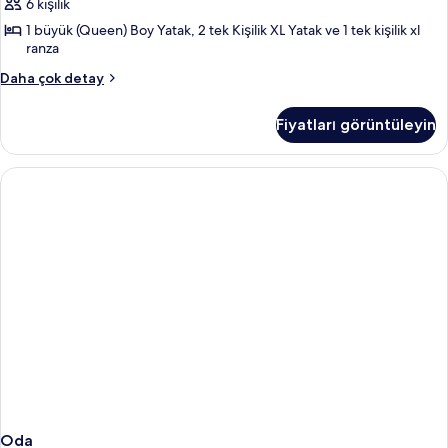
için
6 kişilik
tüm
1 büyük (Queen) Boy Yatak, 2 tek Kişilik XL Yatak ve 1 tek kişilik xl
fotoğrafları
ranza
görün
Family
Daha çok detay
Oda,
2
Fiyatları görüntüleyin
Yatak
Odası
hakkında
daha
fazla
detay
Oda