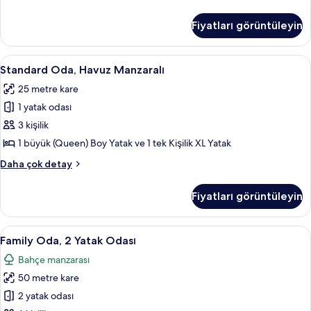
Oda,
Bahçe
Fiyatları görüntüleyin
Manzaralı
hakkında
daha
Standard
Minibar, odada kasa, masa, ücretsiz b
10
fazla
Standard Oda, Havuz Manzaralı
Oda,
detay
25 metre kare
Havuz
1 yatak odası
Manzaralı
için
3 kişilik
tüm
1 büyük (Queen) Boy Yatak ve 1 tek Kişilik XL Yatak
fotoğrafları
Standard
Daha çok detay
görün
Oda,
Havuz
Fiyatları görüntüleyin
Manzaralı
hakkında
daha
Family
Bahçe manzarası
8
fazla
Family Oda, 2 Yatak Odası
Oda,
detay
Bahçe manzarası
2
50 metre kare
Yatak
Odası
2 yatak odası