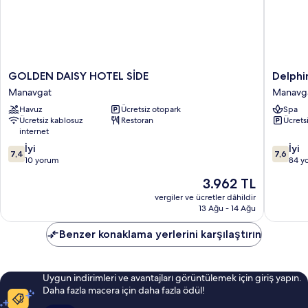
GOLDEN
Delphin
GOLDEN DAISY HOTEL SİDE
Delphi
DAISY
Apart
Manavgat
Manavg
HOTEL
Hotel
Havuz
Ücretsiz otopark
Spa
SİDE
Manavg
Ücretsiz kablosuz
Restoran
Ücrets
Manavgat
internet
10
10
İyi
İyi
7,4
7,6
üzerinden
üzerind
10 yorum
84 y
7.4,
7.6,
Güncel
3.962 TL
İyi,
İyi,
fiyat:
10
84
vergiler ve ücretler dâhildir
3.962 TL
13 Ağu - 14 Ağu
yorum
yorum
Benzer konaklama yerlerini karşılaştırın
Uygun indirimleri ve avantajları görüntülemek için giriş yapın.
Daha fazla macera için daha fazla ödül!