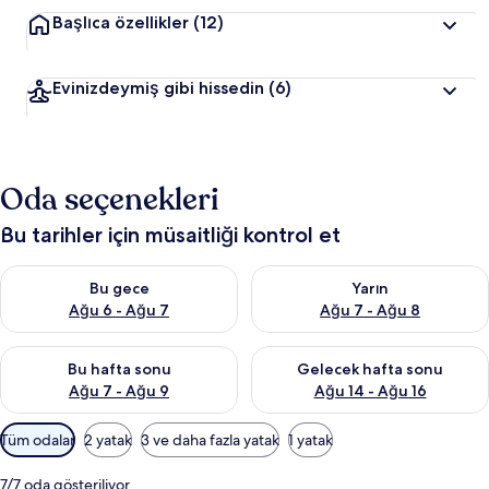
Başlıca özellikler
(12)
Evinizdeymiş gibi hissedin
(6)
Oda seçenekleri
Bu tarihler için müsaitliği kontrol et
Bu gece için müsaitliği kontrol et Ağu 6 - Ağu 7
Yarın için müsaitliği kontrol e
Bu gece
Yarın
Ağu 6 - Ağu 7
Ağu 7 - Ağu 8
Bu hafta sonu için müsaitliği kontrol et Ağu 7 - Ağu 9
Önümüzdeki hafta sonu için müs
Bu hafta sonu
Gelecek hafta sonu
Ağu 7 - Ağu 9
Ağu 14 - Ağu 16
Odalar
Tüm odalar
2 yatak
3 ve daha fazla yatak
1 yatak
için
mevcut
7/7 oda gösteriliyor