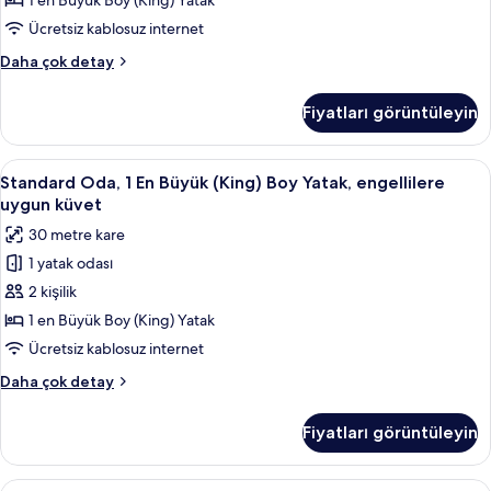
1 en Büyük Boy (King) Yatak
detay
için
Ücretsiz kablosuz internet
tüm
Bir
Daha çok detay
fotoğrafları
En
görün
Büyük
Fiyatları görüntüleyin
(King)
Boy
Yataklı
Standard
Odada kasa, masa, ütü/ütü masası, ücr
6
hakkında
Standard Oda, 1 En Büyük (King) Boy Yatak, engellilere
Oda,
daha
uygun küvet
fazla
1
30 metre kare
detay
En
1 yatak odası
Büyük
2 kişilik
(King)
Boy
1 en Büyük Boy (King) Yatak
Yatak,
Ücretsiz kablosuz internet
engellilere
Standard
Daha çok detay
uygun
Oda,
küvet
1
Fiyatları görüntüleyin
En
için
Büyük
tüm
(King)
Standard
Standard Oda | Odada kasa, masa, ütü/