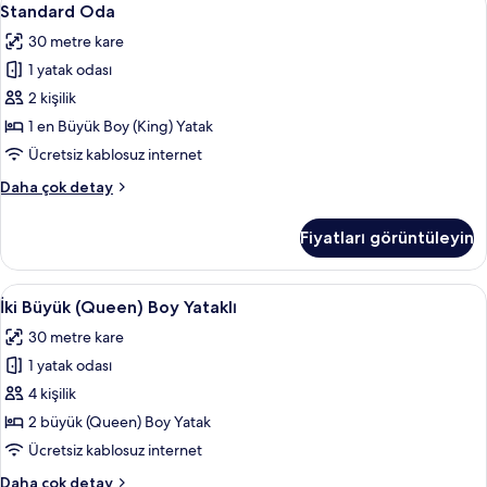
fotoğrafları
4
Boy
Standard Oda
Oda
Yatak,
görün
30 metre kare
engellilere
için
uygun
1 yatak odası
tüm
küvet
fotoğrafları
2 kişilik
hakkında
görün
daha
1 en Büyük Boy (King) Yatak
fazla
Ücretsiz kablosuz internet
detay
Standard
Daha çok detay
Oda
hakkında
Fiyatları görüntüleyin
daha
fazla
detay
İki
İki Büyük (Queen) Boy Yataklı | Odada 
4
İki Büyük (Queen) Boy Yataklı
Büyük
30 metre kare
(Queen)
1 yatak odası
Boy
Yataklı
4 kişilik
için
2 büyük (Queen) Boy Yatak
tüm
Ücretsiz kablosuz internet
fotoğrafları
İki
Daha çok detay