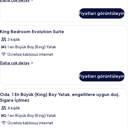
Daha çok detay
fotoğrafları
Access
Evolution
görün
Fiyatları görüntüleyin
Room
hakkında
daha
King
Odada kasa, masa, ütü/ütü masası, ücr
4
fazla
King Bedroom Evolution Suite
Bedroom
detay
3 kişilik
Evolution
1 en Büyük Boy (King) Yatak
Suite
için
Ücretsiz kablosuz internet
tüm
King
Daha çok detay
fotoğrafları
Bedroom
Evolution
görün
Fiyatları görüntüleyin
Suite
hakkında
daha
Oda,
Odada kasa, masa, ütü/ütü masası, ücr
4
fazla
Oda, 1 En Büyük (King) Boy Yatak, engellilere uygun duş,
1
detay
Sigara İçilmez
En
4 kişilik
Büyük
1 en Büyük Boy (King) Yatak
(King)
Ücretsiz kablosuz internet
Boy