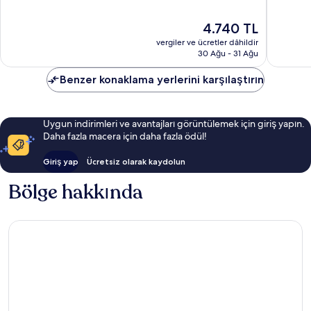
9.2,
Tallahas
8.6,
Harika,
Mükemm
Güncel
4.740 TL
1.428
1.006
fiyat:
yorum
vergiler ve ücretler dâhildir
yorum
4.740 TL
30 Ağu - 31 Ağu
Benzer konaklama yerlerini karşılaştırın
Uygun indirimleri ve avantajları görüntülemek için giriş yapın.
Daha fazla macera için daha fazla ödül!
Giriş yap
Ücretsiz olarak kaydolun
Bölge hakkında