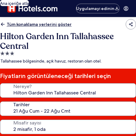
Ana içeriğe atla
Uygulamayı edinin
Tüm konaklama yerlerini göster
Hilton Garden Inn Tallahassee
Central
3.0
yıldızlı
Tallahassee bölgesinde, açık havuz, restoran olan otel.
konaklama
yeri
Fiyatların görüntüleneceği tarihleri seçin
Nereye?
Tarihler
Misafir sayısı