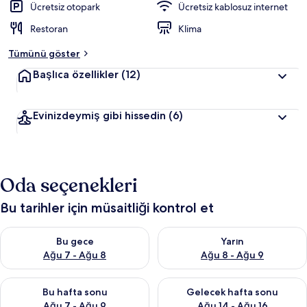
Ücretsiz otopark
Ücretsiz kablosuz internet
Restoran
Klima
Tümünü göster
Başlıca özellikler
(12)
Evinizdeymiş gibi hissedin
(6)
Oda seçenekleri
Bu tarihler için müsaitliği kontrol et
Bu gece için müsaitliği kontrol et Ağu 7 - Ağu 8
Yarın için müsaitliği kontrol e
Bu gece
Yarın
Ağu 7 - Ağu 8
Ağu 8 - Ağu 9
Bu hafta sonu için müsaitliği kontrol et Ağu 7 - Ağu 9
Önümüzdeki hafta sonu için müs
Bu hafta sonu
Gelecek hafta sonu
Ağu 7 - Ağu 9
Ağu 14 - Ağu 16