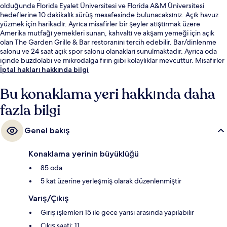
olduğunda Florida Eyalet Üniversitesi ve Florida A&M Üniversitesi
hedeflerine 10 dakikalık sürüş mesafesinde bulunacaksınız. Açık havuz
yüzmek için harikadır. Ayrıca misafirler bir şeyler atıştırmak üzere
Amerika mutfağı yemekleri sunan, kahvaltı ve akşam yemeği için açık
olan The Garden Grille & Bar restoranını tercih edebilir. Bar/dinlenme
salonu ve 24 saat açık spor salonu olanakları sunulmaktadır. Ayrıca oda
içinde buzdolabı ve mikrodalga fırın gibi kolaylıklar mevcuttur. Misafirler
arasında konaklama yerinin genel durumu popüler.
İptal hakları hakkında bilgi
Bu konaklama yeri hakkında daha
fazla bilgi
Genel bakış
Konaklama yerinin büyüklüğü
85 oda
5 kat üzerine yerleşmiş olarak düzenlenmiştir
Varış/Çıkış
Giriş işlemleri 15 ile gece yarısı arasında yapılabilir
Çıkış saati: 11