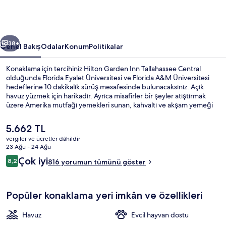
için
fotoğraf
galerisi
ceki
Sonraki
38+
Genel Bakış
Odalar
Konum
Politikalar
Konaklama için tercihiniz Hilton Garden Inn Tallahassee Central
olduğunda Florida Eyalet Üniversitesi ve Florida A&M Üniversitesi
hedeflerine 10 dakikalık sürüş mesafesinde bulunacaksınız. Açık
havuz yüzmek için harikadır. Ayrıca misafirler bir şeyler atıştırmak
üzere Amerika mutfağı yemekleri sunan, kahvaltı ve akşam yemeği
için açık olan The Garden Grille & Bar restoranını tercih edebilir.
Bar/dinlenme salonu ve 24 saat açık spor salonu olanakları
Şu
5.662 TL
sunulmaktadır. Ayrıca oda içinde buzdolabı ve mikrodalga fırın gibi
anki
vergiler ve ücretler dâhildir
kolaylıklar mevcuttur. Misafirler arasında konaklama yerinin genel
fiyat
23 Ağu - 24 Ağu
durumu popüler.
Teras/veranda
5.662 TL
Yorumlar
Çok iyi
8,2
816 yorumun tümünü göster
8,2/10
Popüler konaklama yeri imkân ve özellikleri
Havuz
Evcil hayvan dostu