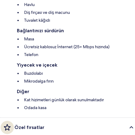
Havlu
Diş fırçası ve diş macunu
Tuvalet kâğıdı
Bağlantınızı sürdürün
Masa
Ücretsiz kablosuz İnternet (25+ Mbps hızında)
Telefon
Yiyecek ve içecek
Buzdolabı
Mikrodalga fırın
Diğer
Kat hizimetleri günlük olarak sunulmaktadır
Odada kasa
Özel fırsatlar