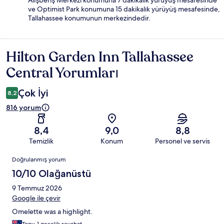
Alışberiş Merkezi konumuna 7 dakikalık yürüyüş mesafesinde
ve Optimist Park konumuna 15 dakikalık yürüyüş mesafesinde,
Tallahassee konumunun merkezindedir.
Hilton Garden Inn Tallahassee
Yorumlar
Central Yorumları
Çok İyi
8,2
816 yorum
8,4
9,0
8,8
Temizlik
Konum
Personel ve servis
Yorumlar
Doğrulanmış yorum
10/10 Olağanüstü
9 Temmuz 2026
Google ile çevir
Omelette was a highlight.