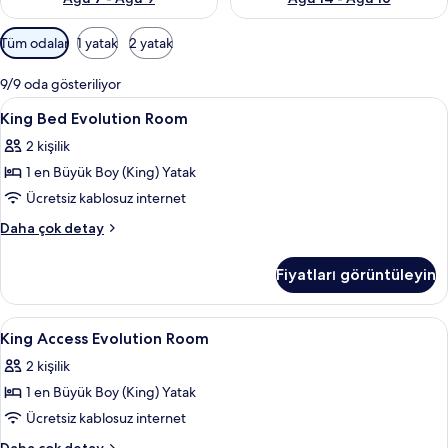
Odalar
Tüm odalar
1 yatak
2 yatak
için
mevcut
9/9 oda gösteriliyor
filtreler
King
Odada kasa, masa, ütü/ütü masası, ücr
4
King Bed Evolution Room
Bed
2 kişilik
Evolution
1 en Büyük Boy (King) Yatak
Room
için
Ücretsiz kablosuz internet
tüm
King
Daha çok detay
fotoğrafları
Bed
Evolution
görün
Fiyatları görüntüleyin
Room
hakkında
daha
King
Odada kasa, masa, ütü/ütü masası, ücr
4
fazla
King Access Evolution Room
Access
detay
2 kişilik
Evolution
1 en Büyük Boy (King) Yatak
Room
için
Ücretsiz kablosuz internet
tüm
King