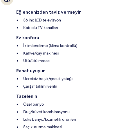
Eğlencenizden taviz vermeyin
36 inç LCD televizyon
Kablolu TV kanalları
Ev konforu
İklimlendirme (klima kontrollü)
Kahve/çay makinesi
Ütü/ütü masası
Rahat uyuyun
Ücretsiz beşik/çocuk yatağı
Çarşaf takımı verilir
Tazelenin
Özel banyo
Duş/küvet kombinasyonu
Lüks banyo/kozmetik ürünleri
Saç kurutma makinesi