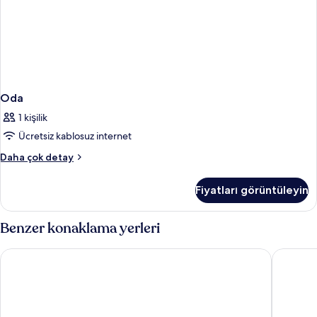
Oda
1 kişilik
Ücretsiz kablosuz internet
Oda
Daha çok detay
hakkında
daha
Fiyatları görüntüleyin
fazla
detay
Benzer konaklama yerleri
AYZ Silvela - Auto check-in property
Four Poi