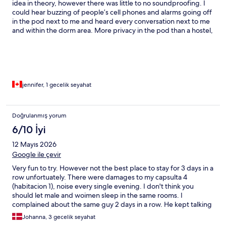
idea in theory, however there was little to no soundproofing. I
could hear buzzing of people’s cell phones and alarms going off
in the pod next to me and heard every conversation next to me
and within the dorm area. More privacy in the pod than a hostel,
but be sure to take noise cancelling headphones to sleep. The
pods ‘look’ like they are designed to be soundproofed… but it
was paper thin construction. Everything else was great,
comfortable mattress, 2 towels provided, shampoo,
conditioner, body wash.
jennifer, 1 gecelik seyahat
Doğrulanmış yorum
6/10 İyi
12 Mayıs 2026
Google ile çevir
Very fun to try. However not the best place to stay for 3 days in a
row unfortuately. There were damages to my capsulta 4
(habitacion 1), noise every single evening. I don't think you
should let male and woimen sleep in the same rooms. I
complained about the same guy 2 days in a row. He kept talking
on his phone until 2 in the morning. Not fair for the rest of us.
Johanna, 3 gecelik seyahat
The female receptionist were so friendly and kind and all in all