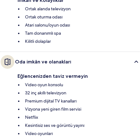
İmkân ve Kolaylıklar
Ortak alanda televizyon
Ortak oturma odası
Atari salonu/oyun odası
Tam donanımlı spa
Kilitli dolaplar
Oda imkân ve olanakları
Eğlencenizden taviz vermeyin
Video oyun konsolu
32 inç akıllı televizyon
Premium dijital TV kanalları
Vizyona yeni giren film servisi
Netflix
Kesintisiz ses ve görüntü yayını
Video oyunları