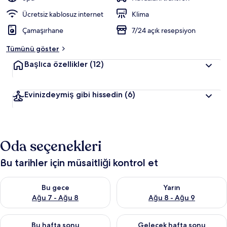
Ücretsiz kablosuz internet
Klima
Çamaşırhane
7/24 açık resepsiyon
Tümünü göster
Başlıca özellikler
(12)
Evinizdeymiş gibi hissedin
(6)
Oda seçenekleri
Bu tarihler için müsaitliği kontrol et
Bu gece için müsaitliği kontrol et Ağu 7 - Ağu 8
Yarın için müsaitliği kontrol e
Bu gece
Yarın
Ağu 7 - Ağu 8
Ağu 8 - Ağu 9
Bu hafta sonu için müsaitliği kontrol et Ağu 7 - Ağu 9
Önümüzdeki hafta sonu için müs
Bu hafta sonu
Gelecek hafta sonu