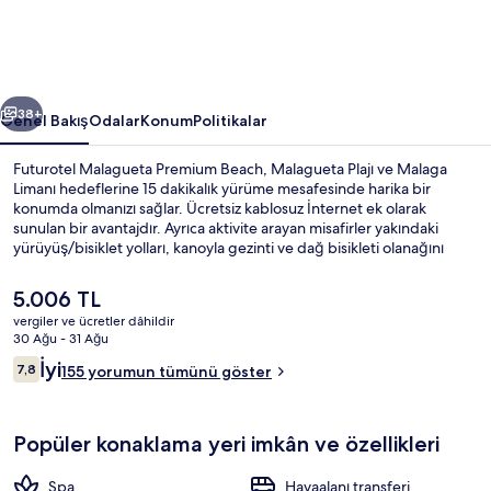
fotoğraf
galerisi
ceki
Sonraki
38+
Genel Bakış
Odalar
Konum
Politikalar
Futurotel Malagueta Premium Beach, Malagueta Plajı ve Malaga
Limanı hedeflerine 15 dakikalık yürüme mesafesinde harika bir
konumda olmanızı sağlar. Ücretsiz kablosuz İnternet ek olarak
sunulan bir avantajdır. Ayrıca aktivite arayan misafirler yakındaki
yürüyüş/bisiklet yolları, kanoyla gezinti ve dağ bisikleti olanağını
tercih edebilir. Öne çıkan diğer özellikler arasında hafif yemek
büfesi/şarküteri ve ücretsiz bisiklet kiralama bulunmaktadır. Toplu
Şu
5.006 TL
taşıma yakındadır, La Malagueta İstasyonu 5 dakikalık yürüme
anki
vergiler ve ücretler dâhildir
mesafesinde bulunur.
fiyat
30 Ağu - 31 Ağu
Konaklama yerinin ön cephesi
5.006 TL
Yorumlar
İyi
7,8
155 yorumun tümünü göster
7,8/10
Popüler konaklama yeri imkân ve özellikleri
Spa
Havaalanı transferi