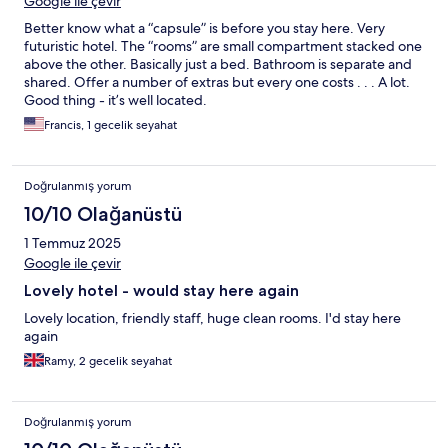
Google ile çevir
Better know what a “capsule” is before you stay here. Very
futuristic hotel. The “rooms” are small compartment stacked one
above the other. Basically just a bed. Bathroom is separate and
shared. Offer a number of extras but every one costs . . . A lot.
Good thing - it’s well located.
Francis, 1 gecelik seyahat
Doğrulanmış yorum
10/10 Olağanüstü
1 Temmuz 2025
Google ile çevir
Lovely hotel - would stay here again
Lovely location, friendly staff, huge clean rooms. I'd stay here
again
Ramy, 2 gecelik seyahat
Doğrulanmış yorum