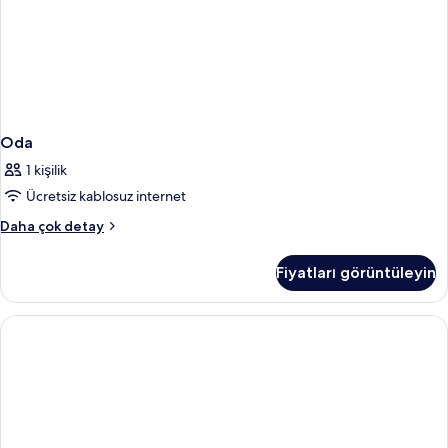
Oda
1 kişilik
Ücretsiz kablosuz internet
Oda
Daha çok detay
hakkında
daha
Fiyatları görüntüleyin
fazla
detay