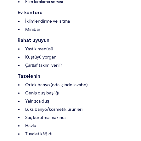
Film kiralama servisi
Ev konforu
İklimlendirme ve ısıtma
Minibar
Rahat uyuyun
Yastık menüsü
Kuştüyü yorgan
Çarşaf takımı verilir
Tazelenin
Ortak banyo (oda içinde lavabo)
Geniş duş başlığı
Yalnızca duş
Lüks banyo/kozmetik ürünleri
Saç kurutma makinesi
Havlu
Tuvalet kâğıdı