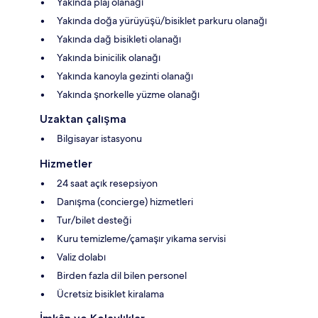
Yakında plaj olanağı
Yakında doğa yürüyüşü/bisiklet parkuru olanağı
Yakında dağ bisikleti olanağı
Yakında binicilik olanağı
Yakında kanoyla gezinti olanağı
Yakında şnorkelle yüzme olanağı
Uzaktan çalışma
Bilgisayar istasyonu
Hizmetler
24 saat açık resepsiyon
Danışma (concierge) hizmetleri
Tur/bilet desteği
Kuru temizleme/çamaşır yıkama servisi
Valiz dolabı
Birden fazla dil bilen personel
Ücretsiz bisiklet kiralama