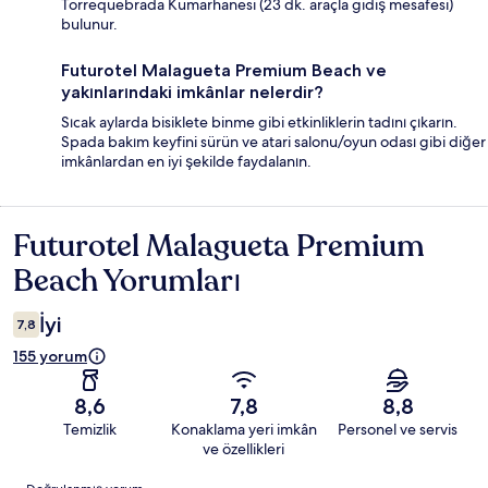
Torrequebrada Kumarhanesi (23 dk. araçla gidiş mesafesi)
bulunur.
Futurotel Malagueta Premium Beach ve
yakınlarındaki imkânlar nelerdir?
Sıcak aylarda bisiklete binme gibi etkinliklerin tadını çıkarın.
Spada bakım keyfini sürün ve atari salonu/oyun odası gibi diğer
imkânlardan en iyi şekilde faydalanın.
Futurotel Malagueta Premium
Yorumlar
Beach Yorumları
İyi
7,8
155 yorum
8,6
7,8
8,8
Temizlik
Konaklama yeri imkân
Personel ve servis
ve özellikleri
Yorumlar