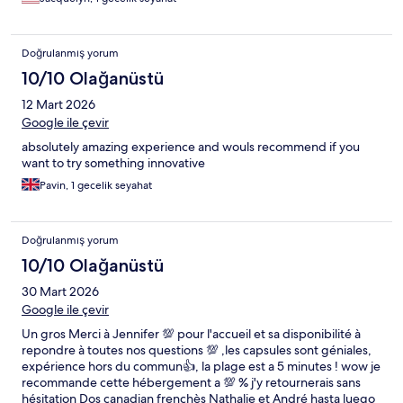
I would have liked better vending machines in the lobby, and
the tv in my pod didn’t work. But I’d totally stay there again.
Doğrulanmış yorum
10/10 Olağanüstü
12 Mart 2026
Google ile çevir
absolutely amazing experience and wouls recommend if you
want to try something innovative
Pavin, 1 gecelik seyahat
Doğrulanmış yorum
10/10 Olağanüstü
30 Mart 2026
Google ile çevir
Un gros Merci à Jennifer 💯 pour l'accueil et sa disponibilité à
repondre à toutes nos questions 💯 ,les capsules sont géniales,
expérience hors du commun👍, la plage est a 5 minutes ! wow je
recommande cette hébergement a 💯 % j'y retournerais sans
hésitation Dos canadian frenchès Nathalie et André hasta luego