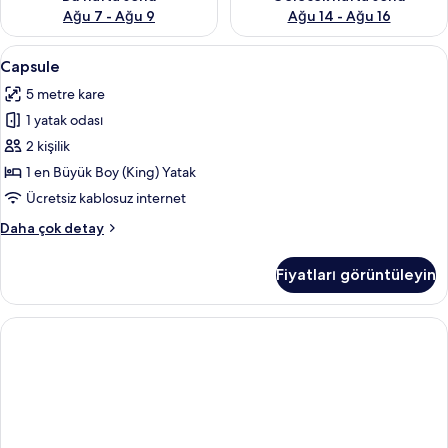
Ağu 7 - Ağu 9
Ağu 14 - Ağu 16
Capsule
Capsule | Kuştüyü yorgan, minibar, od
5
Capsule
için
5 metre kare
tüm
1 yatak odası
fotoğrafları
görün
2 kişilik
1 en Büyük Boy (King) Yatak
Ücretsiz kablosuz internet
Capsule
Daha çok detay
hakkında
daha
Fiyatları görüntüleyin
fazla
detay