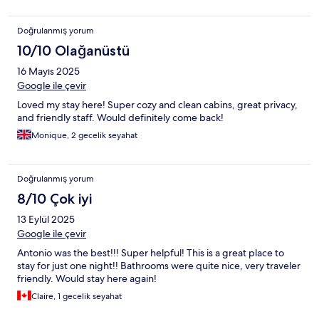
good experience. However I still think I should get one of the
nights refunded. I would like to come back and give it a chance
Doğrulanmış yorum
again
10/10 Olağanüstü
16 Mayıs 2025
Google ile çevir
Loved my stay here! Super cozy and clean cabins, great privacy,
and friendly staff. Would definitely come back!
Monique, 2 gecelik seyahat
Doğrulanmış yorum
8/10 Çok iyi
13 Eylül 2025
Google ile çevir
Antonio was the best!!! Super helpful! This is a great place to
stay for just one night!! Bathrooms were quite nice, very traveler
friendly. Would stay here again!
Claire, 1 gecelik seyahat