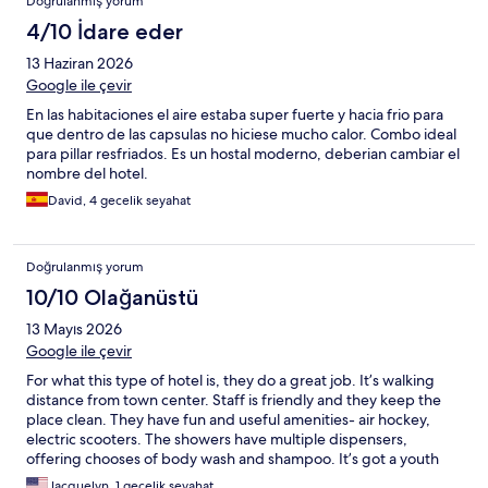
Doğrulanmış yorum
4/10 İdare eder
13 Haziran 2026
Google ile çevir
En las habitaciones el aire estaba super fuerte y hacia frio para
que dentro de las capsulas no hiciese mucho calor. Combo ideal
para pillar resfriados. Es un hostal moderno, deberian cambiar el
nombre del hotel.
David, 4 gecelik seyahat
Doğrulanmış yorum
10/10 Olağanüstü
13 Mayıs 2026
Google ile çevir
For what this type of hotel is, they do a great job. It’s walking
distance from town center. Staff is friendly and they keep the
place clean. They have fun and useful amenities- air hockey,
electric scooters. The showers have multiple dispensers,
offering chooses of body wash and shampoo. It’s got a youth
hostel vibe. But the pods provide more privacy than bunk beds.
Jacquelyn, 1 gecelik seyahat