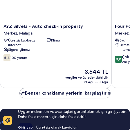
AYZ
Four
AYZ Silvela - Auto check-in property
Four P
Silvela
Points
Merkez, Malaga
Merkez,
-
Flex
Ücretsiz kablosuz
Klima
Evcil 
Auto
by
internet
Ücrets
check-
Sherato
Sigara içilmez
intern
in
Malaga
10
10
property
Centre
Çok 
5,4
100 yorum
8,0
üzerinden
üzerind
Merkez,
Merkez,
261 
5.4,
8.0,
Malaga
Malaga
Güncel
3.544 TL
100
Çok
fiyat:
yorum
İyi,
vergiler ve ücretler dâhildir
3.544 TL
30 Ağu - 31 Ağu
261
yorum
Benzer konaklama yerlerini karşılaştırın
Uygun indirimleri ve avantajları görüntülemek için giriş yapın.
Daha fazla macera için daha fazla ödül!
Giriş yap
Ücretsiz olarak kaydolun