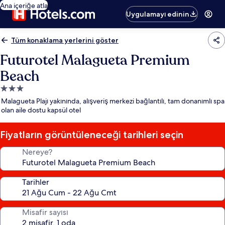
Ana içeriğe atla
Uygulamayı edinin
Tüm konaklama yerlerini göster
Futurotel Malagueta Premium
Beach
3.0
yıldızlı
Malagueta Plajı yakınında, alışveriş merkezi bağlantılı, tam donanımlı spa
konaklama
olan aile dostu kapsül otel
yeri
Fiyatların görüntüleneceği tarihleri seçin
Nereye?
Tarihler
Misafir sayısı