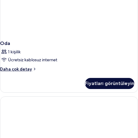
Oda
1 kişilik
Ücretsiz kablosuz internet
Oda
Daha çok detay
hakkında
daha
Fiyatları görüntüleyin
fazla
detay