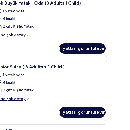
kkında
1
k Büyük Yataklı Oda (3 Adults 1 Child)
üyük
ha
1 yatak odası
zla
taklı
tay
4 kişilik
da
3
2 çift Kişilik Yatak
dults
k
ha çok detay
yük
taklı
hild)
Fiyatları görüntüleyin
da
in
üm
ults
perde
unior
Minibar, odada kasa, masa, güneşlik/perde
1
otoğrafları
nior Suite ( 3 Adults + 1 Child )
uite
ild)
örün
1 yatak odası
kkında
ha
4 kişilik
zla
dults
2 çift Kişilik Yatak
tay
nior
ha çok detay
ite
hild
Fiyatları görüntüleyin
ults
in
perde
oyal
Minibar, odada kasa, masa, güneşlik/perde
1