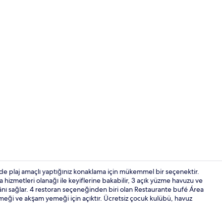
Lobi oturma 
 plaj amaçlı yaptığınız konaklama için mükemmel bir seçenektir.
hizmetleri olanağı ile keyiflerine bakabilir, 3 açık yüzme havuzu ve
kânı sağlar. 4 restoran seçeneğinden biri olan Restaurante bufé Área
Lobi oturma 
emeği ve akşam yemeği için açıktır. Ücretsiz çocuk kulübü, havuz