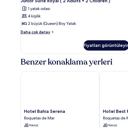
Junior Suite Royal ( 2 Adults + 2 Children )
Suite
1 yatak odası
Royal
4 kişilik
(
2
2 büyük (Queen) Boy Yatak
Adults
Junior
Daha çok detay
+
Suite
Royal
2
Fiyatları görüntüleyi
(
Children
2
)
Adults
Benzer konaklama yerleri
için
+
2
tüm
Children
Hotel Bahia Serena
Hotel Best R
fotoğrafları
)
görün
hakkında
daha
fazla
detay
Hotel
Hotel
Hotel Bahia Serena
Hotel Best
Bahia
Best
Roquetas de Mar
Roquetas de 
Serena
Roquetas
Havuz
Havuz
Roquetas
Roquetas