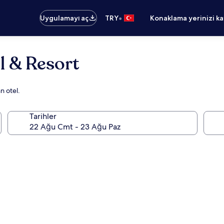
•
Uygulamayı aç
TRY
Konaklama yerinizi k
l & Resort
n otel.
Tarihler