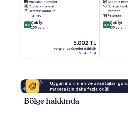
Havaalanı transferi
Otopark mev
de
de
Otopark mevcut
Ücretsiz kabl
Mar
Mar
Ücretsiz kablosuz
internet
internet
Restoran
10
10
Çok İyi
Çok İyi
8,2
8,2
üzerinden
üzerinden
255 yorum
135 yorum
8.2,
8.2,
Çok
Çok
Güncel
5.002 TL
İyi,
İyi,
fiyat:
255
135
vergiler ve ücretler dâhildir
5.002 TL
yorum
yorum
6 Eyl - 7 Eyl
Uygun indirimleri ve avantajları görü
macera için daha fazla ödül!
Bölge hakkında