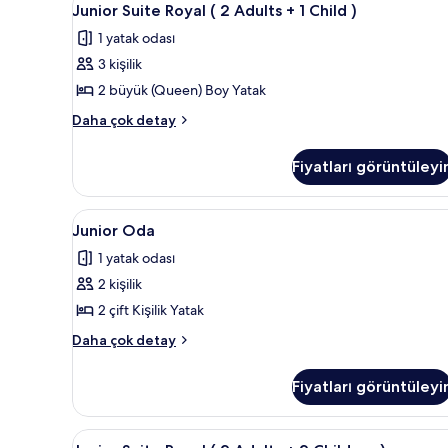
hakkında
2
Junior Suite Royal ( 2 Adults + 1 Child )
Suite
daha
1 yatak odası
fazla
Royal
detay
3 kişilik
(
2
2 büyük (Queen) Boy Yatak
Adults
Junior
Daha çok detay
+
Suite
Royal
1
Fiyatları görüntüleyi
(
Child
2
)
Adults
Junior
Minibar, odada kasa, masa, gü
1
için
+
Junior Oda
Oda
1
tüm
1 yatak odası
Child
için
fotoğrafları
)
2 kişilik
tüm
görün
hakkında
fotoğrafları
2 çift Kişilik Yatak
daha
görün
fazla
Junior
Daha çok detay
detay
Oda
hakkında
Fiyatları görüntüleyi
daha
fazla
detay
Junior
Minibar, odada kasa, masa, gü
1