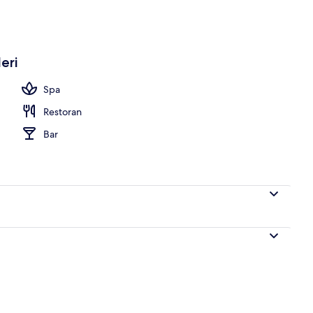
 havuzu, şezlonglar
eri
Spa
Restoran
Bar