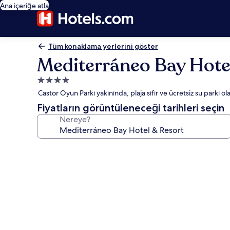
Ana içeriğe atla
Tüm konaklama yerlerini göster
Mediterráneo Bay Hote
4.0
yıldızlı
Castor Oyun Parkı yakınında, plaja sıfır ve ücretsiz su parkı ola
konaklama
Fiyatların görüntüleneceği tarihleri seçin
yeri
Nereye?
Mediterráneo
Bay
Hotel
&
Resort
için