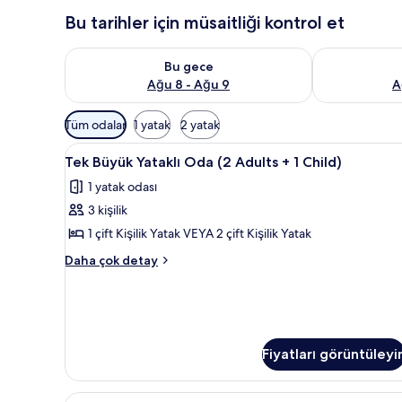
Bu tarihler için müsaitliği kontrol et
Bu gece için müsaitliği kontrol et Ağu 8 - Ağu 9
Yarın için müs
Bu gece
Ağu 8 - Ağu 9
A
Odalar
Tüm odalar
1 yatak
2 yatak
için
Tek
Minibar, odada kasa, masa, gü
mevcut
6
Tek Büyük Yataklı Oda (2 Adults + 1 Child)
Büyük
filtreler
1 yatak odası
Yataklı
3 kişilik
Oda
(2
1 çift Kişilik Yatak VEYA 2 çift Kişilik Yatak
Adults
Tek
Daha çok detay
+
Büyük
Yataklı
1
Oda
Child)
(2
için
Adults
Fiyatları görüntüleyi
tüm
+
1
fotoğrafları
Child)
görün
Junior
Minibar, odada kasa, masa, gü