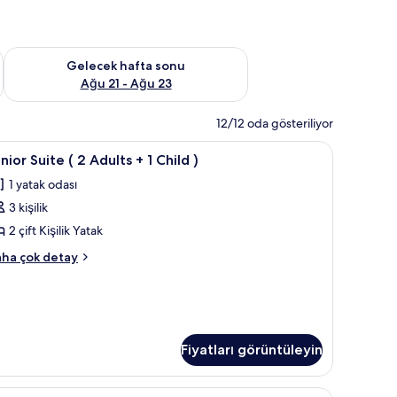
t Ağu 14 - Ağu 16
Önümüzdeki hafta sonu için müsaitliği kontrol et Ağu 21 - Ağ
Gelecek hafta sonu
Ağu 21 - Ağu 23
12/12 oda gösteriliyor
perde
unior
Minibar, odada kasa, masa, güneşlik/perde
5
nior Suite ( 2 Adults + 1 Child )
uite
1 yatak odası
3 kişilik
dults
2 çift Kişilik Yatak
nior
ha çok detay
ite
hild
ults
in
Fiyatları görüntüleyin
üm
ild
otoğrafları
örün
perde
ek
Minibar, odada kasa, masa, güneşlik/perde