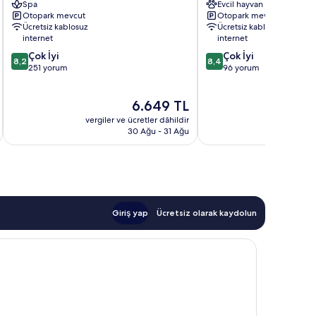
Spa
Evcil hayvan dostu
de
Mar
Otopark mevcut
Otopark mevcut
Mar
Ücretsiz kablosuz
Ücretsiz kablosuz
internet
internet
10
10
Çok İyi
Çok İyi
8,2
8,4
üzerinden
üzerinden
251 yorum
96 yorum
8.2,
8.4,
Çok
Çok
Güncel
6.649 TL
İyi,
İyi,
fiyat:
251
96
vergiler ve ücretler dâhildir
6.649 TL
yorum
yorum
30 Ağu - 31 Ağu
Giriş yap
Ücretsiz olarak kaydolun