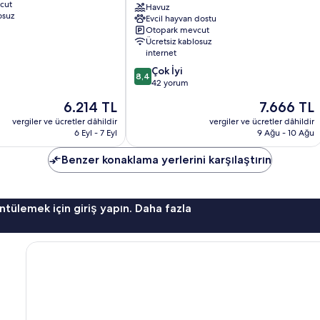
cut
by
Havuz
osuz
Evcil hayvan dostu
Pierre
Otopark mevcut
&
Ücretsiz kablosuz
Vacances
internet
Roquetas
10
Çok İyi
de
8,4
üzerinden
42 yorum
Mar
8.4,
Güncel
Güncel
6.214 TL
7.666 TL
Çok
fiyat:
fiyat:
İyi,
vergiler ve ücretler dâhildir
vergiler ve ücretler dâhildir
6.214 TL
7.666 TL
6 Eyl - 7 Eyl
9 Ağu - 10 Ağu
42
yorum
Benzer konaklama yerlerini karşılaştırın
ntülemek için giriş yapın. Daha fazla