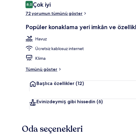
Yorumlar
Çok iyi
8,0
8,0/10
72 yorumun tümünü göster
3 açık yüzme
Popüler konaklama yeri imkân ve özellikl
Havuz
Ücretsiz kablosuz internet
Klima
Tümünü göster
Başlıca özellikler
(12)
Evinizdeymiş gibi hissedin
(6)
Oda seçenekleri