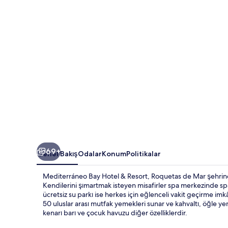
fotoğraf
galerisi
69+
Genel Bakış
Odalar
Konum
Politikalar
Mediterráneo Bay Hotel & Resort, Roquetas de Mar şehrinde
Kendilerini şımartmak isteyen misafirler spa merkezinde spa 
ücretsiz su parkı ise herkes için eğlenceli vakit geçirme im
50 uluslar arası mutfak yemekleri sunar ve kahvaltı, öğle y
kenarı barı ve çocuk havuzu diğer özelliklerdir.