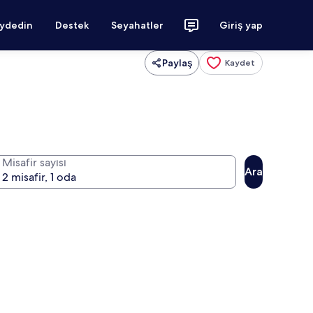
aydedin
Destek
Seyahatler
Giriş yap
Paylaş
Kaydet
Misafir sayısı
Ara