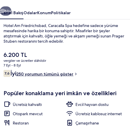
ceki
Sonraki
50+
Genel Bakış
Odalar
Konum
Politikalar
Hotel Am Friedrichsbad, Caracalla Spa hedefine sadece yürüme
mesafesinde harika bir konuma sahiptir. Misafirler bir şeyler
atıştırmak için kahvaltı, öğle yemeği ve akşam yemeği sunan Prager
Stuben restoranını tercih edebilir.
Şu
6.200 TL
anki
vergiler ve ücretler dâhildir
fiyat
7 Eyl - 8 Eyl
6.200 TL
Yorumlar
İyi
7,6
Dış mekân
250 yorumun tümünü göster
7,6/10
Popüler konaklama yeri imkân ve özellikleri
Ücretsiz kahvaltı
Evcil hayvan dostu
Otopark mevcut
Ücretsiz kablosuz internet
Restoran
Çamaşırhane