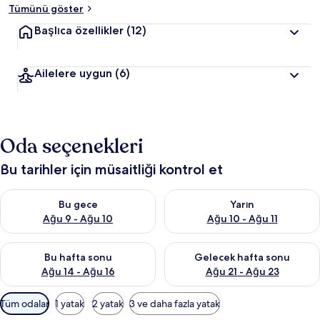
Tümünü göster
Başlıca özellikler
(12)
Ailelere uygun
(6)
Oda seçenekleri
Bu tarihler için müsaitliği kontrol et
Bu gece için müsaitliği kontrol et Ağu 9 - Ağu 10
Yarın için müsaitliği kontrol et
Bu gece
Yarın
Ağu 9 - Ağu 10
Ağu 10 - Ağu 11
Bu hafta sonu için müsaitliği kontrol et Ağu 14 - Ağu 16
Önümüzdeki hafta sonu için mü
Bu hafta sonu
Gelecek hafta sonu
Ağu 14 - Ağu 16
Ağu 21 - Ağu 23
Odalar
Tüm odalar
1 yatak
2 yatak
3 ve daha fazla yatak
için