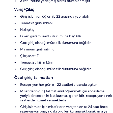
3 kat üzerine yerleşmiş olarak düzenlenmiştir
Varış/Çıkış
Giriş işlemleri öğlen ile 22 arasında yapılabilir
Temassız giriş imkânı
Hızlı çıkış
Erken giriş müsaitlik durumuna bağlıdır
Geç giriş olanağı müsaitlik durumuna bağlıdır
Minimum giriş yaşı: 18
Çıkış saati: 11
Temassız çıkış imkânı
Geç çıkış olanağı müsaitlik durumuna bağlıdır
Özel giriş talimatları
Resepsiyon her gün 6 - 22 saatleri arasında açıktır
Misafirlerin giriş talimatlarını öğrenmek için konaklama
yeriyle önceden irtibat kurması gereklidir; resepsiyon sınırlı
saatlerde hizmet vermektedir
Giriş işlemleri için misafirlerin varıştan en az 24 saat önce
rezervasyon onayındaki bilgileri kullanarak konaklama yerini