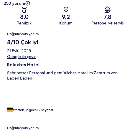
250 yorum
8,0
9,2
7,8
Temizlik
Konum
Personel ve servis
Yorumlar
Doğrulanmış yorum
8/10 Çok iyi
21 Eylül 2025
Google ile çevir
Relaxtes Hotel
Sehr nettes Personal und gemütliches Hotel im Zentrum von
Baden Baden
steffen, 2 gecelik seyahat
Doğrulanmış yorum