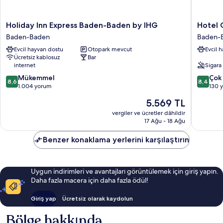
Holiday
Hotel
Holiday Inn Express Baden-Baden by IHG
Hotel 
Inn
Quellen
Baden-Baden
Baden-B
Express
Baden-
Evcil hayvan dostu
Otopark mevcut
Evcil 
Baden-
Baden
Ücretsiz kablosuz
Bar
Baden
Eski
internet
Sigara
by
Kent
10
10
IHG
Mükemmel
Bölgesi
Çok 
8,6
8,4
üzerinden
üzerind
Baden-
1.004 yorum
130 
8.6,
8.4,
Baden
Güncel
5.569 TL
Mükemmel,
Çok
fiyat:
1.004
İyi,
vergiler ve ücretler dâhildir
5.569 TL
17 Ağu - 18 Ağu
yorum
130
yorum
Benzer konaklama yerlerini karşılaştırın
Uygun indirimleri ve avantajları görüntülemek için giriş yapın.
Daha fazla macera için daha fazla ödül!
Giriş yap
Ücretsiz olarak kaydolun
Bölge hakkında