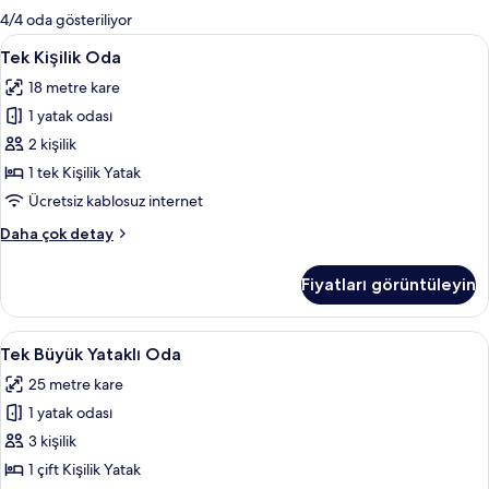
mevcut
4/4 oda gösteriliyor
filtreler
Tek
Masa, ütü/ütü masası, ücretsiz kablosu
6
Tek Kişilik Oda
Kişilik
18 metre kare
Oda
1 yatak odası
için
tüm
2 kişilik
fotoğrafları
1 tek Kişilik Yatak
görün
Ücretsiz kablosuz internet
Tek
Daha çok detay
Kişilik
Oda
Fiyatları görüntüleyin
hakkında
daha
fazla
Tek
Masa, ütü/ütü masası, ücretsiz kablosu
5
detay
Tek Büyük Yataklı Oda
Büyük
25 metre kare
Yataklı
1 yatak odası
Oda
için
3 kişilik
tüm
1 çift Kişilik Yatak