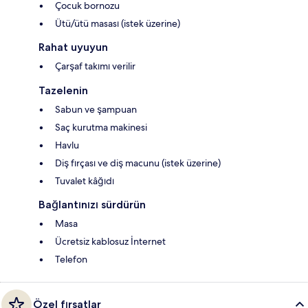
Çocuk bornozu
Ütü/ütü masası (istek üzerine)
Rahat uyuyun
Çarşaf takımı verilir
Tazelenin
Sabun ve şampuan
Saç kurutma makinesi
Havlu
Diş fırçası ve diş macunu (istek üzerine)
Tuvalet kâğıdı
Bağlantınızı sürdürün
Masa
Ücretsiz kablosuz İnternet
Telefon
Özel fırsatlar