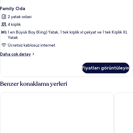
Family Oda
2 yatak odası
4 kişilik
1 en Büyük Boy (King) Yatak, 1 tek kişilik xl çekyat ve 1 tek Kişilik XL
Yatak
Ücretsiz kablosuz internet
Family
Daha çok detay
Oda
hakkında
Fiyatları görüntüleyin
daha
fazla
detay
Benzer konaklama yerleri
Holiday Inn Express Baden-Baden by IHG
Hotel Qu