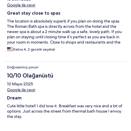
Google ile çevir
Great stay close to spas
The location is absolutely superb if you plan on doing the spas.
The Roman Bath spa is directly across from the hotel and the
newer spa is about a 2 minute walk up a safe, lovely path. If you
plan on staying until closing time it’s perfect as you are back in
your room in moments. Close to shops and restaurants and the
room was very clearly and the bed was comfortable. Great stay.
Debra A, 2 gecelik seyahat
Doğrulanmış yorum
10/10 Olağanüstü
10 Mayıs 2025
Google ile çevir
Dream
Cute little hotel! I did love it. Breakfast was very nice and a lot of
options. Just across the street from thermal bath house I envoy
the stay.