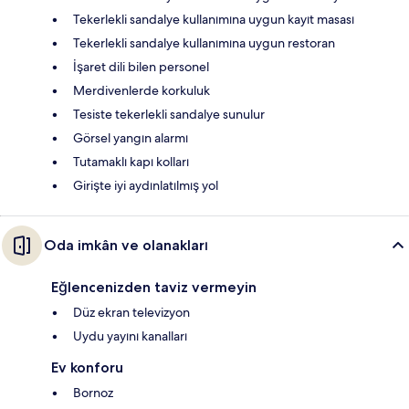
Tekerlekli sandalye kullanımına uygun kayıt masası
Tekerlekli sandalye kullanımına uygun restoran
İşaret dili bilen personel
Merdivenlerde korkuluk
Tesiste tekerlekli sandalye sunulur
Görsel yangın alarmı
Tutamaklı kapı kolları
Girişte iyi aydınlatılmış yol
Oda imkân ve olanakları
Eğlencenizden taviz vermeyin
Düz ekran televizyon
Uydu yayını kanalları
Ev konforu
Bornoz