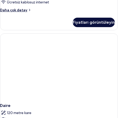
fotoğrafları
Ücretsiz kablosuz internet
görün
Tek
Daha çok detay
Büyük
Yataklı
Fiyatları görüntüleyin
Oda
hakkında
daha
fazla
detay
Daire
120 metre kare