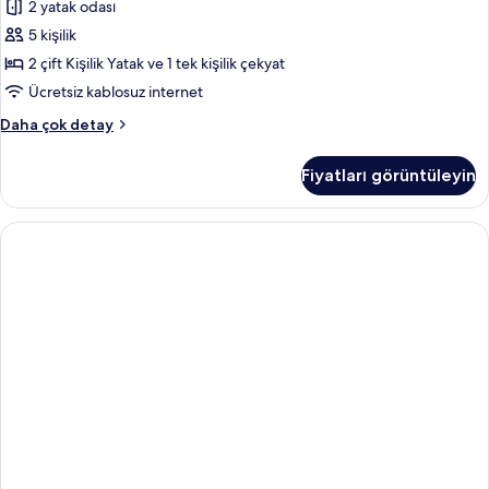
2 yatak odası
5 kişilik
2 çift Kişilik Yatak ve 1 tek kişilik çekyat
Ücretsiz kablosuz internet
Daire
Daha çok detay
hakkında
daha
Fiyatları görüntüleyin
fazla
detay