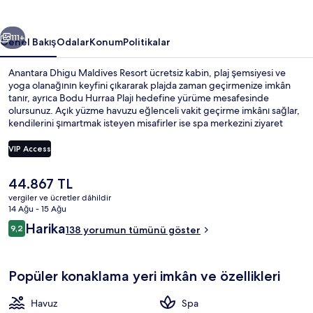
galerisi
ceki
Sonraki
111+
Genel Bakış
Odalar
Konum
Politikalar
Anantara Dhigu Maldives Resort ücretsiz kabin, plaj şemsiyesi ve
yoga olanağının keyfini çıkararak plajda zaman geçirmenize imkân
tanır, ayrıca Bodu Hurraa Plajı hedefine yürüme mesafesinde
olursunuz. Açık yüzme havuzu eğlenceli vakit geçirme imkânı sağlar,
kendilerini şımartmak isteyen misafirler ise spa merkezini ziyaret
ederek derin doku masajı, vücut sargısı ve aromaterapi olanağı ile
keyiflerine bakabilir. 4 restoran arasından biri olan Fushi Cafe,
VIP Access
okyanus manzaralı bir mekândır, kahvaltı ve akşam yemeği sunar.
Ücretsiz çocuk kulübü, plaj barı ve spor salonu; bu lüks resort otel
Şu
44.867 TL
dâhilindeki diğer özellikler arasındadır.
Havadan görünüm
anki
vergiler ve ücretler dâhildir
fiyat
14 Ağu - 15 Ağu
44.867 TL
Yorumlar
Harika
9,2
138 yorumun tümünü göster
9,2/10
Popüler konaklama yeri imkân ve özellikleri
Havuz
Spa