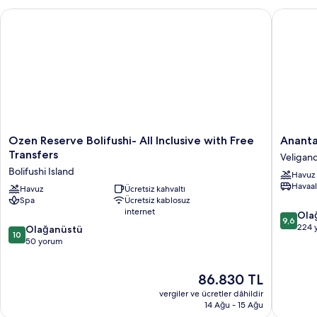
daha
Ozen Reserve Bolifushi- All Inclusive with Free Transfers
Anantara
fazla
detay
Ozen
Anantar
Ozen Reserve Bolifushi- All Inclusive with Free
Ananta
Reserve
Veli
Transfers
Veligan
Bolifushi-
Maldive
Bolifushi Island
Havuz
All
Resort
Havaal
Inclusive
Havuz
Ücretsiz kahvaltı
-
Spa
Ücretsiz kablosuz
with
Adults
internet
10
Free
Only
Ola
9,6
üzerind
Transfers
Veligan
224 
10
Olağanüstü
10
9.6,
Bolifushi
üzerinden
50 yorum
Olağanü
Island
10.0,
224
Olağanüstü,
Güncel
86.830 TL
yorum
50
fiyat:
yorum
vergiler ve ücretler dâhildir
86.830 TL
14 Ağu - 15 Ağu