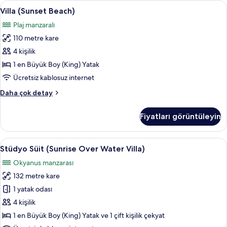
Villa
Villa (Sunset Beach) | Frette Italian çar
10
detay
Villa (Sunset Beach)
(Sunset
Plaj manzaralı
Beach)
110 metre kare
için
tüm
4 kişilik
fotoğrafları
1 en Büyük Boy (King) Yatak
görün
Ücretsiz kablosuz internet
Villa
Daha çok detay
(Sunset
Beach)
Fiyatları görüntüleyin
hakkında
daha
fazla
Stüdyo
Frette Italian çarşaf takımı, kaliteli ya
11
detay
Stüdyo Süit (Sunrise Over Water Villa)
Süit
Okyanus manzarası
(Sunrise
132 metre kare
Over
Water
1 yatak odası
Villa)
4 kişilik
için
1 en Büyük Boy (King) Yatak ve 1 çift kişilik çekyat
tüm