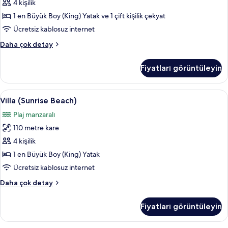
Pool)
4 kişilik
için
1 en Büyük Boy (King) Yatak ve 1 çift kişilik çekyat
tüm
Ücretsiz kablosuz internet
fotoğrafları
Deluxe
Daha çok detay
görün
Süit
(Sunset
Fiyatları görüntüleyin
Over
Water
Pool)
Villa
Villa (Sunrise Beach) | Frette Italian ça
8
hakkında
Villa (Sunrise Beach)
(Sunrise
daha
Plaj manzaralı
fazla
Beach)
detay
110 metre kare
için
tüm
4 kişilik
fotoğrafları
1 en Büyük Boy (King) Yatak
görün
Ücretsiz kablosuz internet
Villa
Daha çok detay
(Sunrise
Beach)
Fiyatları görüntüleyin
hakkında
daha
fazla