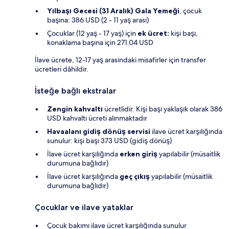
Yılbaşı Gecesi (31 Aralık) Gala Yemeği
, çocuk
başına: 386 USD (2 - 11 yaş arası)
Çocuklar (12 yaş - 17 yaş) için
ek ücret:
kişi başı,
konaklama başına için 271.04 USD
İlave ücrete, 12-17 yaş arasındaki misafirler için transfer
ücretleri dâhildir.
İsteğe bağlı ekstralar
Zengin kahvaltı
ücretlidir. Kişi başı yaklaşık olarak 386
USD kahvaltı ücreti alınmaktadır
Havaalanı gidiş dönüş servisi
ilave ücret karşılığında
sunulur: kişi başı 373 USD (gidiş dönüş)
İlave ücret karşılığında
erken giriş
yapılabilir (müsaitlik
durumuna bağlıdır)
İlave ücret karşılığında
geç çıkış
yapılabilir (müsaitlik
durumuna bağlıdır)
Çocuklar ve ilave yataklar
Çocuk bakımı ilave ücret karşılığında sunulur