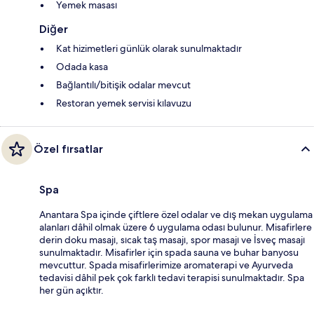
Yemek masası
Diğer
Kat hizimetleri günlük olarak sunulmaktadır
Odada kasa
Bağlantılı/bitişik odalar mevcut
Restoran yemek servisi kılavuzu
Özel fırsatlar
Spa
Anantara Spa içinde çiftlere özel odalar ve dış mekan uygulama
alanları dâhil olmak üzere 6 uygulama odası bulunur. Misafirlere
derin doku masajı, sıcak taş masajı, spor masajı ve İsveç masajı
sunulmaktadır. Misafirler için spada sauna ve buhar banyosu
mevcuttur. Spada misafirlerimize aromaterapi ve Ayurveda
tedavisi dâhil pek çok farklı tedavi terapisi sunulmaktadır. Spa
her gün açıktır.