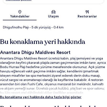
Harita
Yakındakiler
Ulaşım
Restoranlar
Dhigufinolhu Plajı
- 5 dk yürüyüş
- 0.4 km
Bu konaklama yeri hakkında
Anantara Dhigu Maldives Resort
Anantara Dhigu Maldives Resort ücretsiz kabin, plaj şemsiyesi ve yoga
olanağının keyfini çıkararak plajda zaman geçirmenize imkân tanır, ayrıca
Bodu Hurraa Plajı hedefine yürüme mesafesinde olursunuz. Açık yüzme
havuzu eğlenceli vakit geçirme imkânı sağlar, kendilerini şımartmak
isteyen misafirler ise spa merkezini ziyaret ederek derin doku masajı,
vücut sargısı ve aromaterapi olanağı ile keyiflerine bakabilir. 4 restoran
arasından biri olan Fushi Cafe, okyanus manzaralı bir mekândır, kahvaltı
ve akşam yemeği sunar. Ücretsiz çocuk kulübü, plaj barı ve spor salonu;
bu lüks resort otel dâhilindeki diğer özellikler arasındadır.
Bu konaklama yeri hakkında daha fazla bilgi göster