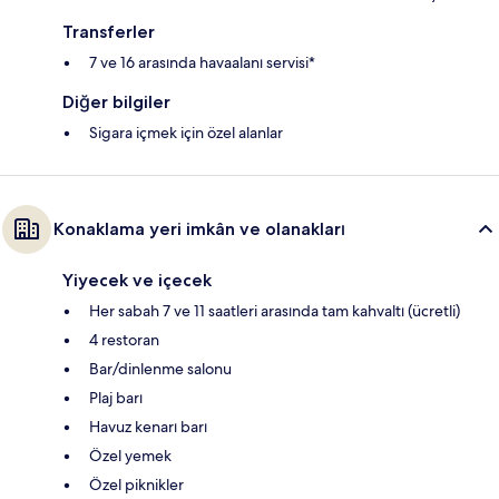
Transferler
7 ve 16 arasında havaalanı servisi*
Diğer bilgiler
Sigara içmek için özel alanlar
Konaklama yeri imkân ve olanakları
Yiyecek ve içecek
Her sabah 7 ve 11 saatleri arasında tam kahvaltı (ücretli)
4 restoran
Bar/dinlenme salonu
Plaj barı
Havuz kenarı barı
Özel yemek
Özel piknikler