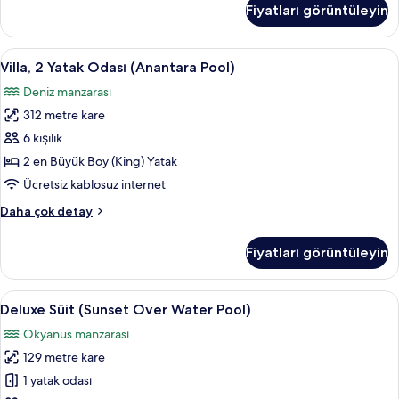
Fiyatları görüntüleyin
Yatak
Odası
(Pool)
Villa,
Villa, 2 Yatak Odası (Anantara Pool) | Fr
9
hakkında
Villa, 2 Yatak Odası (Anantara Pool)
2
daha
Deniz manzarası
fazla
Yatak
detay
312 metre kare
Odası
(Anantara
6 kişilik
Pool)
2 en Büyük Boy (King) Yatak
için
Ücretsiz kablosuz internet
tüm
Villa,
Daha çok detay
fotoğrafları
2
görün
Yatak
Fiyatları görüntüleyin
Odası
(Anantara
Pool)
Deluxe
Deluxe Süit (Sunset Over Water Pool) 
10
hakkında
Deluxe Süit (Sunset Over Water Pool)
Süit
daha
Okyanus manzarası
fazla
(Sunset
detay
129 metre kare
Over
Water
1 yatak odası