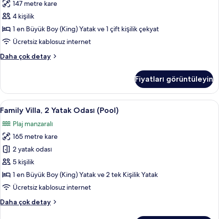
147 metre kare
Water
Pool)
4 kişilik
için
1 en Büyük Boy (King) Yatak ve 1 çift kişilik çekyat
tüm
Ücretsiz kablosuz internet
fotoğrafları
Süit
Daha çok detay
görün
(Sunset
Over
Fiyatları görüntüleyin
Water
Pool)
hakkında
Family
Family Villa, 2 Yatak Odası (Pool) | Fret
9
daha
Family Villa, 2 Yatak Odası (Pool)
Villa,
fazla
Plaj manzaralı
detay
2
165 metre kare
Yatak
Odası
2 yatak odası
(Pool)
5 kişilik
için
1 en Büyük Boy (King) Yatak ve 2 tek Kişilik Yatak
tüm
Ücretsiz kablosuz internet
fotoğrafları
Family
Daha çok detay
görün
Villa,
2