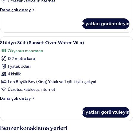
Ücretsiz kablosuz internet
fotoğrafları
Stüdyo
Daha çok detay
görün
Süit
(Sunrise
Fiyatları görüntüleyin
Over
Water
Villa)
Stüdyo
Frette Italian çarşaf takımı, kaliteli ya
14
hakkında
Stüdyo Süit (Sunset Over Water Villa)
Süit
daha
Okyanus manzarası
fazla
(Sunset
detay
132 metre kare
Over
Water
1 yatak odası
Villa)
4 kişilik
için
1 en Büyük Boy (King) Yatak ve 1 çift kişilik çekyat
tüm
Ücretsiz kablosuz internet
fotoğrafları
Stüdyo
Daha çok detay
görün
Süit
(Sunset
Fiyatları görüntüleyin
Over
Water
Villa)
Benzer konaklama yerleri
hakkında