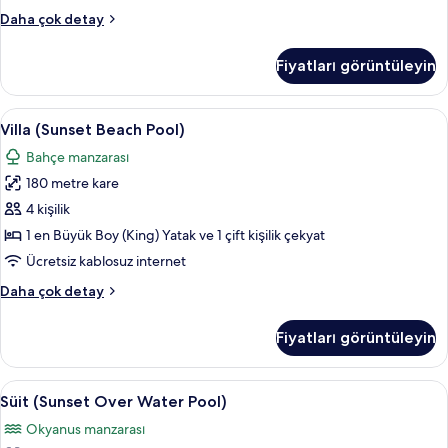
görün
Villa
Daha çok detay
(Sunrise
Beach
Fiyatları görüntüleyin
Pool)
hakkında
daha
Villa
Frette Italian çarşaf takımı, kaliteli ya
10
fazla
Villa (Sunset Beach Pool)
(Sunset
detay
Bahçe manzarası
Beach
180 metre kare
Pool)
için
4 kişilik
tüm
1 en Büyük Boy (King) Yatak ve 1 çift kişilik çekyat
fotoğrafları
Ücretsiz kablosuz internet
görün
Villa
Daha çok detay
(Sunset
Beach
Fiyatları görüntüleyin
Pool)
hakkında
daha
Süit
Süit (Sunset Over Water Pool) | Oda
8
fazla
Süit (Sunset Over Water Pool)
(Sunset
detay
Okyanus manzarası
Over