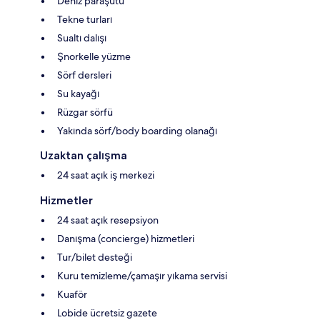
Deniz paraşütü
Tekne turları
Sualtı dalışı
Şnorkelle yüzme
Sörf dersleri
Su kayağı
Rüzgar sörfü
Yakında sörf/body boarding olanağı
Uzaktan çalışma
24 saat açık iş merkezi
Hizmetler
24 saat açık resepsiyon
Danışma (concierge) hizmetleri
Tur/bilet desteği
Kuru temizleme/çamaşır yıkama servisi
Kuaför
Lobide ücretsiz gazete