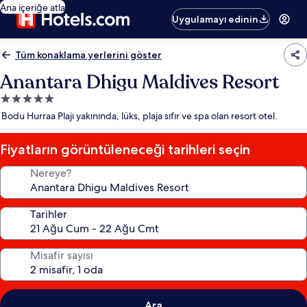
Ana içeriğe atla
Uygulamayı edinin
Tüm konaklama yerlerini göster
Anantara Dhigu Maldives Resort
5.0
yıldızlı
Bodu Hurraa Plajı yakınında, lüks, plaja sıfır ve spa olan resort otel.
konaklama
yeri
Fiyatların görüntüleneceği tarihleri seçin
Nereye?
Tarihler
Misafir sayısı
Ara