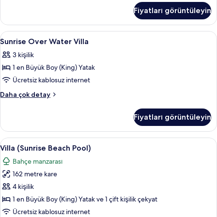
Villa
Fiyatları görüntüleyin
hakkında
daha
fazla
Sunrise
Frette Italian çarşaf takımı, kaliteli ya
3
detay
Sunrise Over Water Villa
Over
3 kişilik
Water
1 en Büyük Boy (King) Yatak
Villa
için
Ücretsiz kablosuz internet
tüm
Sunrise
Daha çok detay
fotoğrafları
Over
Water
görün
Fiyatları görüntüleyin
Villa
hakkında
daha
Villa
Frette Italian çarşaf takımı, kaliteli ya
9
fazla
Villa (Sunrise Beach Pool)
(Sunrise
detay
Bahçe manzarası
Beach
162 metre kare
Pool)
için
4 kişilik
tüm
1 en Büyük Boy (King) Yatak ve 1 çift kişilik çekyat
fotoğrafları
Ücretsiz kablosuz internet