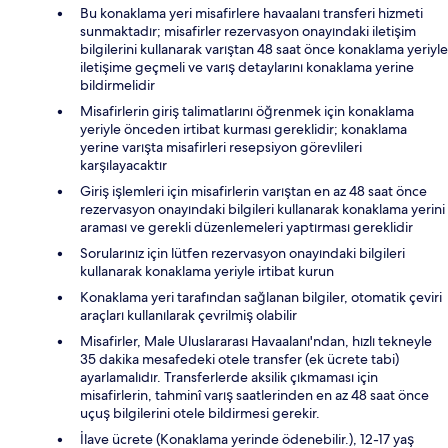
Bu konaklama yeri misafirlere havaalanı transferi hizmeti
sunmaktadır; misafirler rezervasyon onayındaki iletişim
bilgilerini kullanarak varıştan 48 saat önce konaklama yeriyle
iletişime geçmeli ve varış detaylarını konaklama yerine
bildirmelidir
Misafirlerin giriş talimatlarını öğrenmek için konaklama
yeriyle önceden irtibat kurması gereklidir; konaklama
yerine varışta misafirleri resepsiyon görevlileri
karşılayacaktır
Giriş işlemleri için misafirlerin varıştan en az 48 saat önce
rezervasyon onayındaki bilgileri kullanarak konaklama yerini
araması ve gerekli düzenlemeleri yaptırması gereklidir
Sorularınız için lütfen rezervasyon onayındaki bilgileri
kullanarak konaklama yeriyle irtibat kurun
Konaklama yeri tarafından sağlanan bilgiler, otomatik çeviri
araçları kullanılarak çevrilmiş olabilir
Misafirler, Male Uluslararası Havaalanı'ndan, hızlı tekneyle
35 dakika mesafedeki otele transfer (ek ücrete tabi)
ayarlamalıdır. Transferlerde aksilik çıkmaması için
misafirlerin, tahminî varış saatlerinden en az 48 saat önce
uçuş bilgilerini otele bildirmesi gerekir.
İlave ücrete (Konaklama yerinde ödenebilir.), 12-17 yaş