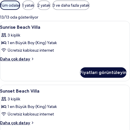
Odalar
Tüm odalar
1 yatak
2 yatak
3 ve daha fazla yatak
için
mevcut
13/13 oda gösteriliyor
filtreler
Sunrise
Frette Italian çarşaf takımı, kaliteli ya
7
Sunrise Beach Villa
Beach
3 kişilik
Villa
1 en Büyük Boy (King) Yatak
için
tüm
Ücretsiz kablosuz internet
fotoğrafları
Sunrise
Daha çok detay
görün
Beach
Villa
Fiyatları görüntüleyin
hakkında
daha
fazla
Sunset
Frette Italian çarşaf takımı, kaliteli ya
3
detay
Sunset Beach Villa
Beach
3 kişilik
Villa
1 en Büyük Boy (King) Yatak
için
tüm
Ücretsiz kablosuz internet
fotoğrafları
Sunset
Daha çok detay
görün
Beach