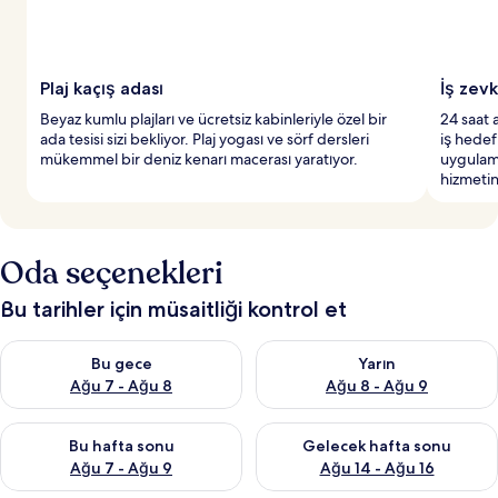
Plaj kaçış adası
İş zev
Beyaz kumlu plajları ve ücretsiz kabinleriyle özel bir
24 saat 
ada tesisi sizi bekliyor. Plaj yogası ve sörf dersleri
iş hedef
mükemmel bir deniz kenarı macerası yaratıyor.
uygulama
hizmetin
Oda seçenekleri
Bu tarihler için müsaitliği kontrol et
Bu gece için müsaitliği kontrol et Ağu 7 - Ağu 8
Yarın için müsaitliği kontrol e
Bu gece
Yarın
Ağu 7 - Ağu 8
Ağu 8 - Ağu 9
Bu hafta sonu için müsaitliği kontrol et Ağu 7 - Ağu 9
Önümüzdeki hafta sonu için müs
Bu hafta sonu
Gelecek hafta sonu
Ağu 7 - Ağu 9
Ağu 14 - Ağu 16