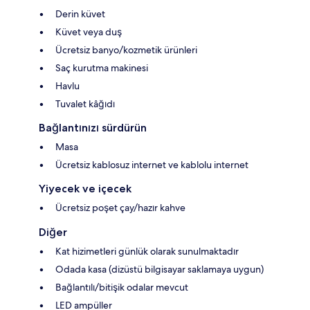
Derin küvet
Küvet veya duş
Ücretsiz banyo/kozmetik ürünleri
Saç kurutma makinesi
Havlu
Tuvalet kâğıdı
Bağlantınızı sürdürün
Masa
Ücretsiz kablosuz internet ve kablolu internet
Yiyecek ve içecek
Ücretsiz poşet çay/hazır kahve
Diğer
Kat hizimetleri günlük olarak sunulmaktadır
Odada kasa (dizüstü bilgisayar saklamaya uygun)
Bağlantılı/bitişik odalar mevcut
LED ampüller