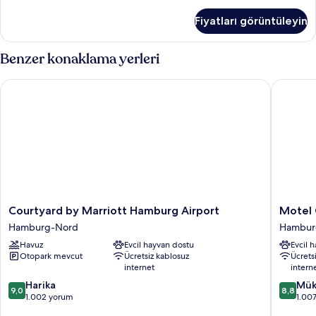
fotoğrafları
Yatak
görün
Fiyatları görüntüleyin
Odası
hakkında
daha
Benzer konaklama yerleri
fazla
detay
Courtyard by Marriott Hamburg Airport
Motel O
Courtyard
Motel
Courtyard by Marriott Hamburg Airport
Motel
by
One
Hamburg-Nord
Hambur
Marriott
Hambur
Havuz
Evcil hayvan dostu
Evcil 
Hamburg
Airport
Otopark mevcut
Ücretsiz kablosuz
Ücrets
Airport
Hambur
internet
intern
Hamburg-
Nord
10
10
Nord
Harika
Mük
9,0
8,8
üzerinden
üzerind
1.002 yorum
1.00
9.0,
8.8,