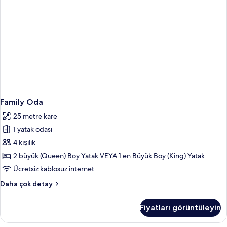
Family Oda
25 metre kare
1 yatak odası
4 kişilik
2 büyük (Queen) Boy Yatak VEYA 1 en Büyük Boy (King) Yatak
Ücretsiz kablosuz internet
Family
Daha çok detay
Oda
hakkında
Fiyatları görüntüleyin
daha
fazla