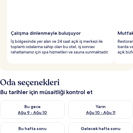
Çalışma dinlenmeyle buluşuyor
Mutfak
İş bölgesinde yer alan ve 24 saat açık iş merkezi ile
Restoran
toplantı odalarına sahip olan bu otel, iş sonrası
barda va
rahatlamanız için spa hizmetleri ve sauna sunmaktadır.
açık büfe
Oda seçenekleri
Bu tarihler için müsaitliği kontrol et
Bu gece için müsaitliği kontrol et Ağu 9 - Ağu 10
Yarın için müsaitliği kontrol et
Bu gece
Yarın
Ağu 9 - Ağu 10
Ağu 10 - Ağu 11
Bu hafta sonu için müsaitliği kontrol et Ağu 14 - Ağu 16
Önümüzdeki hafta sonu için mü
Bu hafta sonu
Gelecek hafta sonu