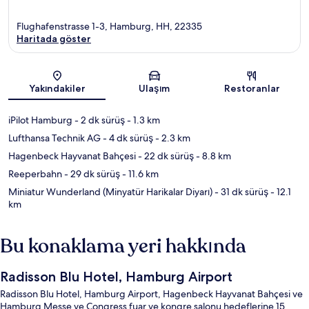
Flughafenstrasse 1-3, Hamburg, HH, 22335
Haritada göster
Harita
Yakındakiler
Ulaşım
Restoranlar
iPilot Hamburg
- 2 dk sürüş
- 1.3 km
Lufthansa Technik AG
- 4 dk sürüş
- 2.3 km
Hagenbeck Hayvanat Bahçesi
- 22 dk sürüş
- 8.8 km
Reeperbahn
- 29 dk sürüş
- 11.6 km
Miniatur Wunderland (Minyatür Harikalar Diyarı)
- 31 dk sürüş
- 12.1
km
Bu konaklama yeri hakkında
Radisson Blu Hotel, Hamburg Airport
Radisson Blu Hotel, Hamburg Airport, Hagenbeck Hayvanat Bahçesi ve
Hamburg Messe ve Congress fuar ve kongre salonu hedeflerine 15