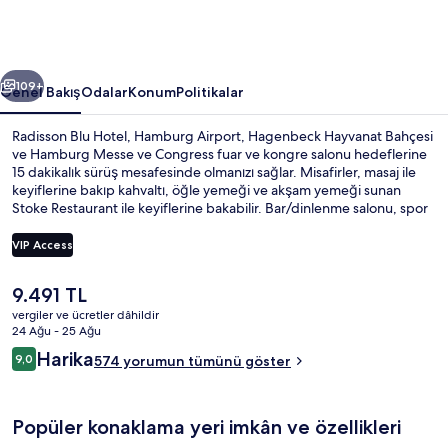
için
fotoğraf
galerisi
ceki
Sonraki
109+
Genel Bakış
Odalar
Konum
Politikalar
Radisson Blu Hotel, Hamburg Airport, Hagenbeck Hayvanat Bahçesi
ve Hamburg Messe ve Congress fuar ve kongre salonu hedeflerine
15 dakikalık sürüş mesafesinde olmanızı sağlar. Misafirler, masaj ile
keyiflerine bakıp kahvaltı, öğle yemeği ve akşam yemeği sunan
Stoke Restaurant ile keyiflerine bakabilir. Bar/dinlenme salonu, spor
salonu ve sauna, bu lüks otel dahilindeki öne çıkan diğer özelliklerdir.
Misafirler arasında yardıma hazır personel ve havaalanına yakın
VIP Access
konum popüler. Toplu taşıma yakındadır, Hamburg Havalimanı
İstasyonu 6 dakikalık ve Hamburg Flughafen S-Bahn İstasyonu 7
Şu
9.491 TL
dakikalık yürüme mesafesinde bulunur.
Kahvaltı, öğle yemeği ve akşam yemeğ
anki
vergiler ve ücretler dâhildir
fiyat
24 Ağu - 25 Ağu
9.491 TL
Yorumlar
Harika
9,0
574 yorumun tümünü göster
9,0/10
Popüler konaklama yeri imkân ve özellikleri