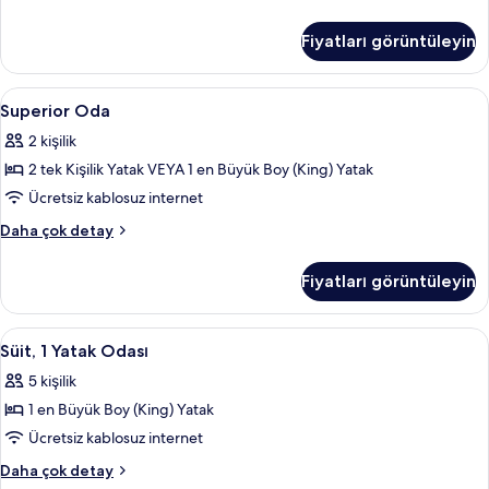
Oda
hakkında
Fiyatları görüntüleyin
daha
fazla
detay
Superior
Superior Oda | Kaliteli yatak takımı, 
3
Superior Oda
Oda
2 kişilik
için
2 tek Kişilik Yatak VEYA 1 en Büyük Boy (King) Yatak
tüm
fotoğrafları
Ücretsiz kablosuz internet
görün
Superior
Daha çok detay
Oda
hakkında
Fiyatları görüntüleyin
daha
fazla
detay
Süit,
Süit, 1 Yatak Odası | Kaliteli yatak ta
4
Süit, 1 Yatak Odası
1
5 kişilik
Yatak
1 en Büyük Boy (King) Yatak
Odası
için
Ücretsiz kablosuz internet
tüm
Süit,
Daha çok detay
1