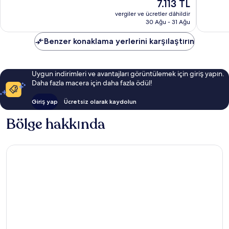
Güncel
7.113 TL
Harika,
Mükemm
fiyat:
1.002
1.007
vergiler ve ücretler dâhildir
7.113 TL
30 Ağu - 31 Ağu
yorum
yorum
Benzer konaklama yerlerini karşılaştırın
Uygun indirimleri ve avantajları görüntülemek için giriş yapın.
Daha fazla macera için daha fazla ödül!
Giriş yap
Ücretsiz olarak kaydolun
Bölge hakkında