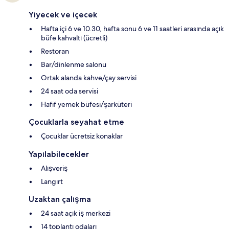
Yiyecek ve içecek
Hafta içi 6 ve 10.30, hafta sonu 6 ve 11 saatleri arasında açık
büfe kahvaltı (ücretli)
Restoran
Bar/dinlenme salonu
Ortak alanda kahve/çay servisi
24 saat oda servisi
Hafif yemek büfesi/şarküteri
Çocuklarla seyahat etme
Çocuklar ücretsiz konaklar
Yapılabilecekler
Alışveriş
Langırt
Uzaktan çalışma
24 saat açık iş merkezi
14 toplantı odaları