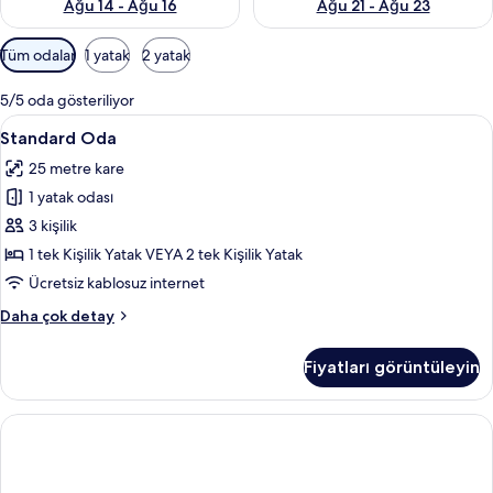
Ağu 14 - Ağu 16
Ağu 21 - Ağu 23
Odalar
Tüm odalar
1 yatak
2 yatak
için
mevcut
5/5 oda gösteriliyor
filtreler
Standard
Standard Oda | Kaliteli yatak takımı, 
1
Standard Oda
Oda
25 metre kare
için
1 yatak odası
tüm
fotoğrafları
3 kişilik
görün
1 tek Kişilik Yatak VEYA 2 tek Kişilik Yatak
Ücretsiz kablosuz internet
Standard
Daha çok detay
Oda
hakkında
Fiyatları görüntüleyin
daha
fazla
detay