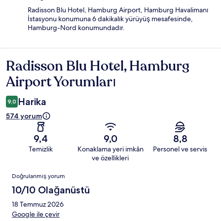
Radisson Blu Hotel, Hamburg Airport, Hamburg Havalimanı
İstasyonu konumuna 6 dakikalık yürüyüş mesafesinde,
Hamburg-Nord konumundadır.
Radisson Blu Hotel, Hamburg
Yorumlar
Airport Yorumları
Harika
9,0
574 yorum
9,4
9,0
8,8
Temizlik
Konaklama yeri imkân
Personel ve servis
ve özellikleri
Yorumlar
Doğrulanmış yorum
10/10 Olağanüstü
18 Temmuz 2026
Google ile çevir