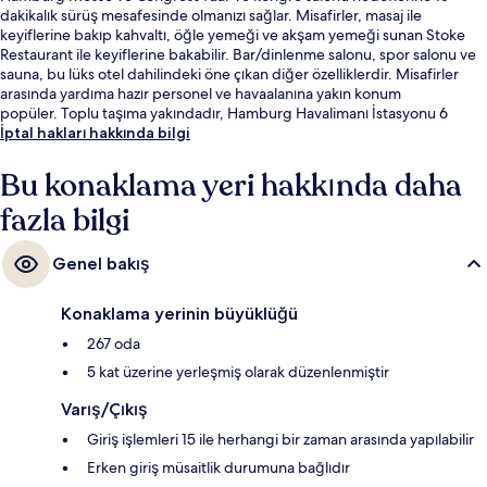
dakikalık sürüş mesafesinde olmanızı sağlar. Misafirler, masaj ile
keyiflerine bakıp kahvaltı, öğle yemeği ve akşam yemeği sunan Stoke
Restaurant ile keyiflerine bakabilir. Bar/dinlenme salonu, spor salonu ve
sauna, bu lüks otel dahilindeki öne çıkan diğer özelliklerdir. Misafirler
arasında yardıma hazır personel ve havaalanına yakın konum
popüler. Toplu taşıma yakındadır, Hamburg Havalimanı İstasyonu 6
dakikalık ve Hamburg Flughafen S-Bahn İstasyonu 7 dakikalık yürüme
İptal hakları hakkında bilgi
mesafesinde bulunur.
Bu konaklama yeri hakkında daha
fazla bilgi
Genel bakış
Konaklama yerinin büyüklüğü
267 oda
5 kat üzerine yerleşmiş olarak düzenlenmiştir
Varış/Çıkış
Giriş işlemleri 15 ile herhangi bir zaman arasında yapılabilir
Erken giriş müsaitlik durumuna bağlıdır