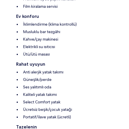
Film kiralama servisi
Ev konforu
İklimlendirme (klima kontrollü)
Musluklu bar tezgâhı
Kahve/çay makinesi
Elektrikli su ısıtıcısı
Ütü/ütü masası
Rahat uyuyun
Anti alerjik yatak takımı
Güneşlik/perde
Ses yalıtımlı oda
Kaliteli yatak takımı
Select Comfort yatak
Ücretsiz beşik/çocuk yatağı
Portatif/ilave yatak (ücretli)
Tazelenin