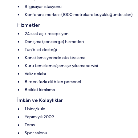
Bilgisayar istasyonu
Konferans merkezi (1000 metrekare büyüklüğünde alan)
Hizmetler
24 saat açık resepsiyon
Danışma (concierge) hizmetleri
Tur/bilet desteği
Konaklama yerinde oto kiralama
Kuru temizleme/çamaşır yıkama servisi
Valiz dolabı
Birden fazla dil bilen personel
Bisiklet kiralama
İmkân ve Kolaylıklar
1 bina/kule
Yapım yılı 2009
Teras
Spor salonu