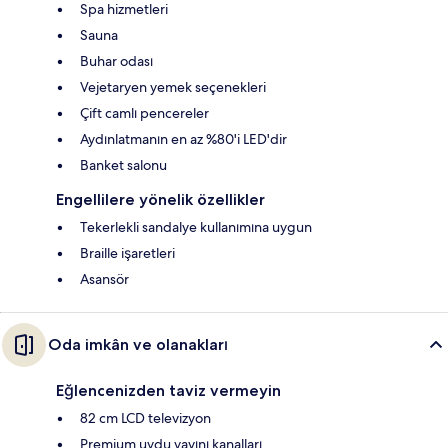
Spa hizmetleri
Sauna
Buhar odası
Vejetaryen yemek seçenekleri
Çift camlı pencereler
Aydınlatmanın en az %80'i LED'dir
Banket salonu
Engellilere yönelik özellikler
Tekerlekli sandalye kullanımına uygun
Braille işaretleri
Asansör
Oda imkân ve olanakları
Eğlencenizden taviz vermeyin
82 cm LCD televizyon
Premium uydu yayını kanalları