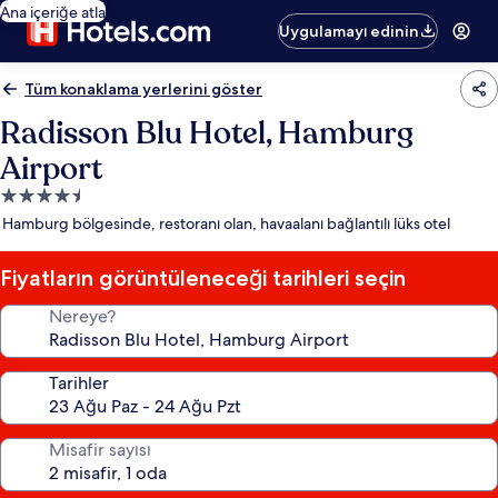
Ana içeriğe atla
Uygulamayı edinin
Tüm konaklama yerlerini göster
Radisson Blu Hotel, Hamburg
Airport
4.5
yıldızlı
Hamburg bölgesinde, restoranı olan, havaalanı bağlantılı lüks otel
konaklama
yeri
Fiyatların görüntüleneceği tarihleri seçin
Nereye?
Tarihler
Misafir sayısı