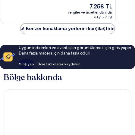
Olağanüstü,
Olağanü
Güncel
7.258 TL
483
700
fiyat:
yorum
yorum
vergiler ve ücretler dâhildir
7.258 TL
6 Eyl - 7 Eyl
Benzer konaklama yerlerini karşılaştırın
Uygun indirimleri ve avantajları görüntülemek için giriş yapın.
Daha fazla macera için daha fazla ödül!
Giriş yap
Ücretsiz olarak kaydolun
Bölge hakkında