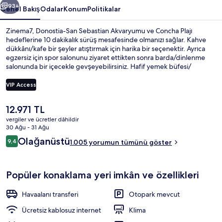
93+
Genel Bakış
Odalar
Konum
Politikalar
Zinema7, Donostia-San Sebastian Akvaryumu ve Concha Plajı
hedeflerine 10 dakikalık sürüş mesafesinde olmanızı sağlar. Kahve
dükkânı/kafe bir şeyler atıştırmak için harika bir seçenektir. Ayrıca
egzersiz için spor salonunu ziyaret ettikten sonra barda/dinlenme
salonunda bir içecekle gevşeyebilirsiniz. Hafif yemek büfesi/
şarküteri ve teras, bu butik otel dâhilindeki diğer öne çıkan özellikler
arasındadır. Misafirler yardıma hazır personel ve konum ile ilgili harika
VIP Access
yorumlarda bulunuyor.
Şu
12.971 TL
Kütüphane
anki
vergiler ve ücretler dâhildir
fiyat
30 Ağu - 31 Ağu
12.971 TL
Yorumlar
Olağanüstü
9,4
1.005 yorumun tümünü göster
9,4/10
Popüler konaklama yeri imkân ve özellikleri
Havaalanı transferi
Otopark mevcut
Ücretsiz kablosuz internet
Klima