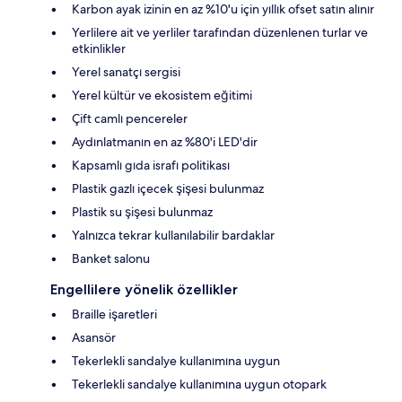
Karbon ayak izinin en az %10'u için yıllık ofset satın alınır
Yerlilere ait ve yerliler tarafından düzenlenen turlar ve
etkinlikler
Yerel sanatçı sergisi
Yerel kültür ve ekosistem eğitimi
Çift camlı pencereler
Aydınlatmanın en az %80'i LED'dir
Kapsamlı gıda israfı politikası
Plastik gazlı içecek şişesi bulunmaz
Plastik su şişesi bulunmaz
Yalnızca tekrar kullanılabilir bardaklar
Banket salonu
Engellilere yönelik özellikler
Braille işaretleri
Asansör
Tekerlekli sandalye kullanımına uygun
Tekerlekli sandalye kullanımına uygun otopark