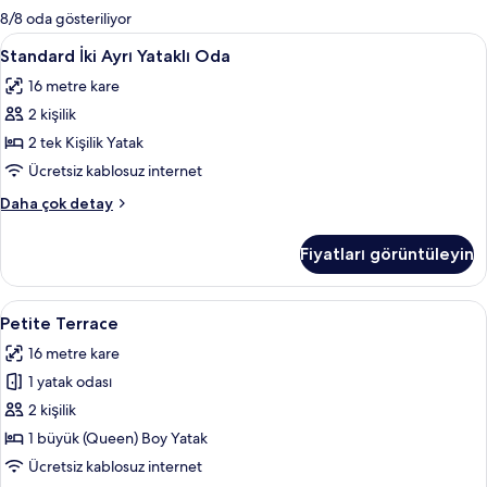
mevcut
8/8 oda gösteriliyor
filtreler
Standard
Standard İki Ayrı Yataklı Oda | Ücretsi
11
Standard İki Ayrı Yataklı Oda
İki
16 metre kare
Ayrı
2 kişilik
Yataklı
Oda
2 tek Kişilik Yatak
için
Ücretsiz kablosuz internet
tüm
Standard
Daha çok detay
fotoğrafları
İki
görün
Ayrı
Fiyatları görüntüleyin
Yataklı
Oda
hakkında
Petite
Petite Terrace | Ücretsiz minibar ürünl
6
daha
Petite Terrace
Terrace
fazla
16 metre kare
detay
için
1 yatak odası
tüm
fotoğrafları
2 kişilik
görün
1 büyük (Queen) Boy Yatak
Ücretsiz kablosuz internet