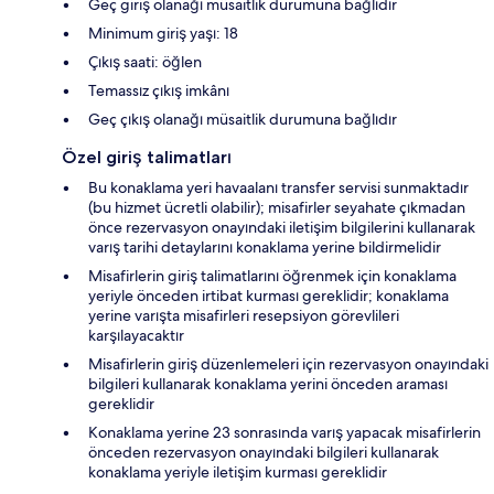
Geç giriş olanağı müsaitlik durumuna bağlıdır
Minimum giriş yaşı: 18
Çıkış saati: öğlen
Temassız çıkış imkânı
Geç çıkış olanağı müsaitlik durumuna bağlıdır
Özel giriş talimatları
Bu konaklama yeri havaalanı transfer servisi sunmaktadır
(bu hizmet ücretli olabilir); misafirler seyahate çıkmadan
önce rezervasyon onayındaki iletişim bilgilerini kullanarak
varış tarihi detaylarını konaklama yerine bildirmelidir
Misafirlerin giriş talimatlarını öğrenmek için konaklama
yeriyle önceden irtibat kurması gereklidir; konaklama
yerine varışta misafirleri resepsiyon görevlileri
karşılayacaktır
Misafirlerin giriş düzenlemeleri için rezervasyon onayındaki
bilgileri kullanarak konaklama yerini önceden araması
gereklidir
Konaklama yerine 23 sonrasında varış yapacak misafirlerin
önceden rezervasyon onayındaki bilgileri kullanarak
konaklama yeriyle iletişim kurması gereklidir