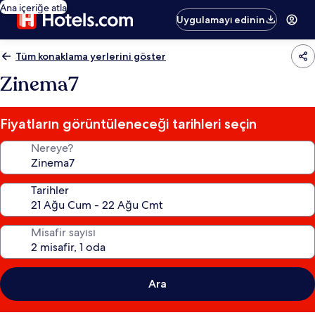
Ana içeriğe atla
Uygulamayı edinin
Tüm konaklama yerlerini göster
Zinema7
Fiyatların görüntüleneceği tarihleri seçin
Nereye?
Tarihler
Misafir sayısı
Ara