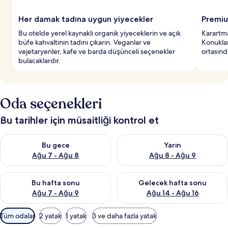
Her damak tadına uygun yiyecekler
Premiu
Bu otelde yerel kaynaklı organik yiyeceklerin ve açık
Karartma
büfe kahvaltının tadını çıkarın. Veganlar ve
Konuklar
vejetaryenler, kafe ve barda düşünceli seçenekler
ortasında
bulacaklardır.
Oda seçenekleri
Bu tarihler için müsaitliği kontrol et
Bu gece için müsaitliği kontrol et Ağu 7 - Ağu 8
Yarın için müsaitliği kontrol e
Bu gece
Yarın
Ağu 7 - Ağu 8
Ağu 8 - Ağu 9
Bu hafta sonu için müsaitliği kontrol et Ağu 7 - Ağu 9
Önümüzdeki hafta sonu için müs
Bu hafta sonu
Gelecek hafta sonu
Ağu 7 - Ağu 9
Ağu 14 - Ağu 16
Odalar
Tüm odalar
2 yatak
1 yatak
3 ve daha fazla yatak
için