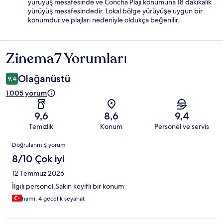
yürüyüş mesafesinde ve Concha Plajı konumuna 18 dakikalık
yürüyüş mesafesindedir. Lokal bölge yürüyüşe uygun bir
konumdur ve plajları nedeniyle oldukça beğenilir.
Zinema7 Yorumları
Yorumlar
Olağanüstü
9,4
1.005 yorum
9,6
8,6
9,4
Temizlik
Konum
Personel ve servis
Yorumlar
Doğrulanmış yorum
8/10 Çok iyi
12 Temmuz 2026
İlgili personel.Sakin keyifli bir konum
hami, 4 gecelik seyahat