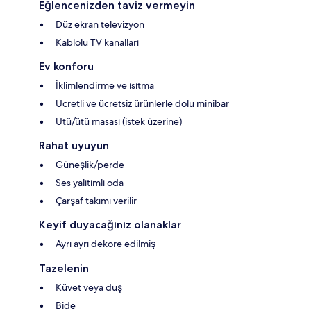
Eğlencenizden taviz vermeyin
Düz ekran televizyon
Kablolu TV kanalları
Ev konforu
İklimlendirme ve ısıtma
Ücretli ve ücretsiz ürünlerle dolu minibar
Ütü/ütü masası (istek üzerine)
Rahat uyuyun
Güneşlik/perde
Ses yalıtımlı oda
Çarşaf takımı verilir
Keyif duyacağınız olanaklar
Ayrı ayrı dekore edilmiş
Tazelenin
Küvet veya duş
Bide