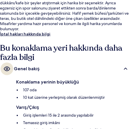
dükkânı/kafe bir şeyler atıştırmak için harika bir seçenektir. Ayrıca
egzersiz için spor salonunu ziyaret ettikten sonra barda/dinlenme
salonunda bir içecekle gevşeyebilirsiniz. Hafif yemek büfesi/şarküteri ve
teras, bu butik otel dâhilindeki diğer öne çıkan özellikler arasındadır.
Misafirler yardıma hazır personel ve konum ile ilgili harika yorumlarda
bulunuyor.
İptal hakları hakkında bilgi
Bu konaklama yeri hakkında daha
fazla bilgi
Genel bakış
Konaklama yerinin büyüklüğü
107 oda
10 kat üzerine yerleşmiş olarak düzenlenmiştir
Varış/Çıkış
Giriş işlemleri 15 ile 2 arasında yapılabilir
Temassız giriş imkânı