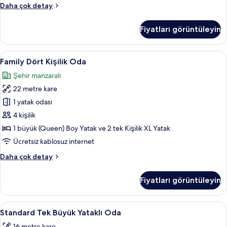
Petite
Daha çok detay
Terrace
hakkında
Fiyatları görüntüleyin
daha
fazla
detay
Family
Family Dört Kişilik Oda | Ücretsiz mini
4
Family Dört Kişilik Oda
Dört
Şehir manzaralı
Kişilik
22 metre kare
Oda
için
1 yatak odası
tüm
4 kişilik
fotoğrafları
1 büyük (Queen) Boy Yatak ve 2 tek Kişilik XL Yatak
görün
Ücretsiz kablosuz internet
Family
Daha çok detay
Dört
Kişilik
Fiyatları görüntüleyin
Oda
hakkında
daha
Standard
Standard Tek Büyük Yataklı Oda | Ücre
13
fazla
Standard Tek Büyük Yataklı Oda
Tek
detay
16 metre kare