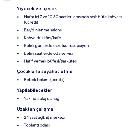
Yiyecek ve içecek
Hafta içi 7 ve 10.30 saatleri arasında açık büfe kahvaltı
(ücretli)
Bar/dinlenme salonu
Kahve dükkânı/kafe
Belirli günlerde ücretsiz resepsiyon
Belirli saatlerde oda servisi
Hafif yemek büfesi/şarküteri
Çocuklarla seyahat etme
Bebek bakımı (ücretli)
Yapılabilecekler
Yakında plaj olanağı
Uzaktan çalışma
24 saat açık iş merkezi
Toplantı odası