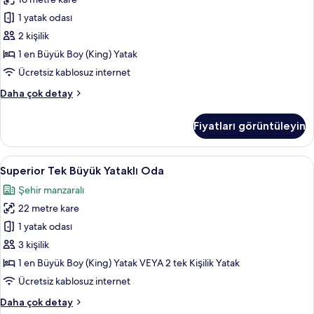
Büyük
1 yatak odası
Yataklı
Oda
2 kişilik
için
1 en Büyük Boy (King) Yatak
tüm
Ücretsiz kablosuz internet
fotoğrafları
Standard
Daha çok detay
görün
Tek
Büyük
Fiyatları görüntüleyin
Yataklı
Oda
hakkında
Superior
Ücretsiz minibar ürünleri, odada kasa,
8
daha
Superior Tek Büyük Yataklı Oda
Tek
fazla
Şehir manzaralı
detay
Büyük
22 metre kare
Yataklı
Oda
1 yatak odası
için
3 kişilik
tüm
1 en Büyük Boy (King) Yatak VEYA 2 tek Kişilik Yatak
fotoğrafları
Ücretsiz kablosuz internet
görün
Superior
Daha çok detay
Tek