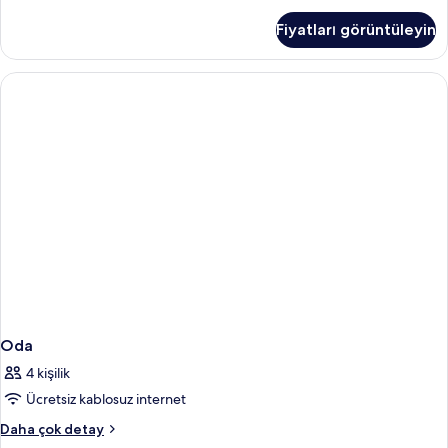
Büyük
Fiyatları görüntüleyin
Yataklı
Oda
hakkında
daha
fazla
detay
Oda
4 kişilik
Ücretsiz kablosuz internet
Oda
Daha çok detay
hakkında