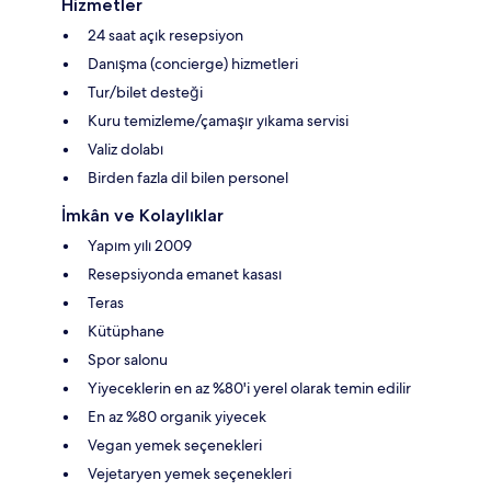
Hizmetler
24 saat açık resepsiyon
Danışma (concierge) hizmetleri
Tur/bilet desteği
Kuru temizleme/çamaşır yıkama servisi
Valiz dolabı
Birden fazla dil bilen personel
İmkân ve Kolaylıklar
Yapım yılı 2009
Resepsiyonda emanet kasası
Teras
Kütüphane
Spor salonu
Yiyeceklerin en az %80'i yerel olarak temin edilir
En az %80 organik yiyecek
Vegan yemek seçenekleri
Vejetaryen yemek seçenekleri