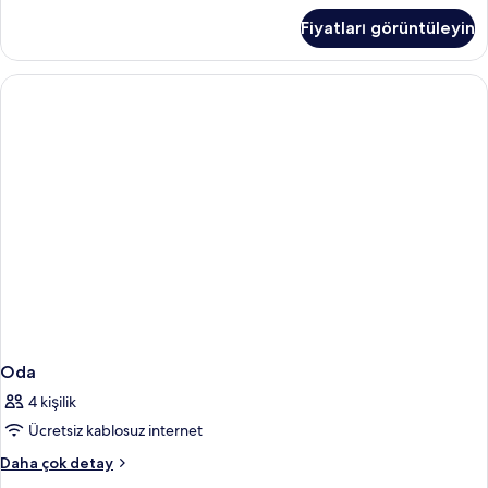
daha
Fiyatları görüntüleyin
fazla
detay
Oda
4 kişilik
Ücretsiz kablosuz internet
Oda
Daha çok detay
hakkında