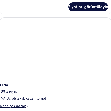
daha
Fiyatları görüntüleyin
fazla
detay
Oda
4 kişilik
Ücretsiz kablosuz internet
Oda
Daha çok detay
hakkında