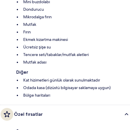
Mini buzdolabı
Dondurucu
Mikrodalga fırın
Mutfak
Fırın
Ekmek kızartma makinesi
Ücretsiz şişe su
Tencere seti/tabaklar/mutfak aletleri
Mutfak adası
Diğer
Kat hizimetleri günlük olarak sunulmaktadır
Odada kasa (dizüstü bilgisayar saklamaya uygun)
Bölge haritaları
Özel fırsatlar