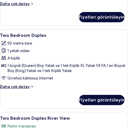
Suite,
Daha çok detay
2
Bedrooms,
Fiyatları görüntüleyin
River
View
hakkında
Two
Two Bedroom Duplex | Oturma alanı | K
6
daha
Two Bedroom Duplex
Bedroom
fazla
92 metre kare
detay
Duplex
1 yatak odası
için
tüm
4 kişilik
fotoğrafları
1 büyük (Queen) Boy Yatak ve 1 tek Kişilik XL Yatak VEYA 1 en Büyük
Boy (King) Yatak ve 1 tek Kişilik Yatak
görün
Ücretsiz kablosuz internet
Two
Daha çok detay
Bedroom
Duplex
Fiyatları görüntüleyin
hakkında
daha
fazla
Two
Two Bedroom Duplex River View | Oturm
7
detay
Two Bedroom Duplex River View
Bedroom
Nehir manzarası