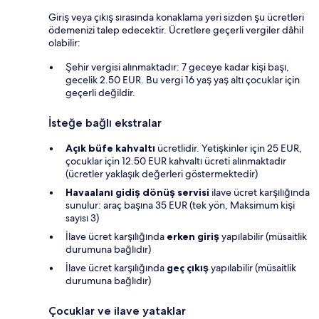
Giriş veya çıkış sırasında konaklama yeri sizden şu ücretleri
ödemenizi talep edecektir. Ücretlere geçerli vergiler dâhil
olabilir:
Şehir vergisi alınmaktadır: 7 geceye kadar kişi başı,
gecelik 2.50 EUR. Bu vergi 16 yaş yaş altı çocuklar için
geçerli değildir.
İsteğe bağlı ekstralar
Açık büfe kahvaltı
ücretlidir. Yetişkinler için 25 EUR,
çocuklar için 12.50 EUR kahvaltı ücreti alınmaktadır
(ücretler yaklaşık değerleri göstermektedir)
Havaalanı gidiş dönüş servisi
ilave ücret karşılığında
sunulur: araç başına 35 EUR (tek yön, Maksimum kişi
sayısı 3)
İlave ücret karşılığında
erken giriş
yapılabilir (müsaitlik
durumuna bağlıdır)
İlave ücret karşılığında
geç çıkış
yapılabilir (müsaitlik
durumuna bağlıdır)
Çocuklar ve ilave yataklar