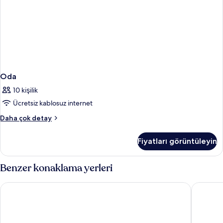
Oda
10 kişilik
Ücretsiz kablosuz internet
Oda
Daha çok detay
hakkında
daha
Fiyatları görüntüleyin
fazla
detay
Benzer konaklama yerleri
Hotel Vincci Ponte de Ferro
Hilton P