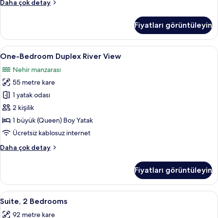
One-
Daha çok detay
Bedroom
Duplex
Fiyatları görüntüleyin
hakkında
daha
fazla
One-
One-Bedroom Duplex River View | Özel
6
detay
One-Bedroom Duplex River View
Bedroom
Nehir manzarası
Duplex
55 metre kare
River
View
1 yatak odası
için
2 kişilik
tüm
1 büyük (Queen) Boy Yatak
fotoğrafları
Ücretsiz kablosuz internet
görün
One-
Daha çok detay
Bedroom
Duplex
Fiyatları görüntüleyin
River
View
hakkında
Suite,
Suite, 2 Bedrooms | Oturma alanı | Kab
6
daha
Suite, 2 Bedrooms
2
fazla
92 metre kare
detay