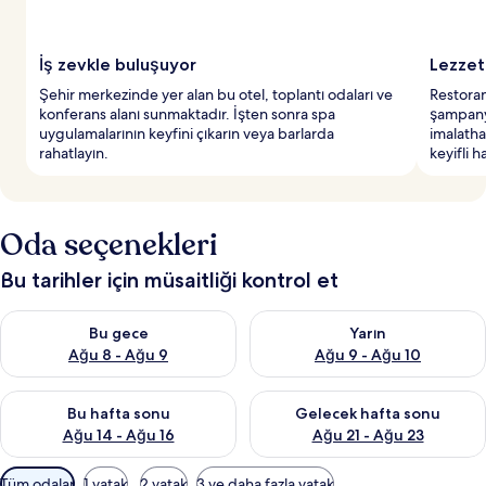
y
e
r
İş zevkle buluşuyor
Lezzet 
l
Şehir merkezinde yer alan bu otel, toplantı odaları ve
Restoran
e
konferans alanı sunmaktadır. İşten sonra spa
şampanya
r
uygulamalarının keyfini çıkarın veya barlarda
imalatha
d
rahatlayın.
keyifli h
e
n
b
i
Oda seçenekleri
r
i
Bu tarihler için müsaitliği kontrol et
Bu gece için müsaitliği kontrol et Ağu 8 - Ağu 9
Yarın için müsaitliği kontrol e
Bu gece
Yarın
Ağu 8 - Ağu 9
Ağu 9 - Ağu 10
Bu hafta sonu için müsaitliği kontrol et Ağu 14 - Ağu 16
Önümüzdeki hafta sonu için mü
Bu hafta sonu
Gelecek hafta sonu
Ağu 14 - Ağu 16
Ağu 21 - Ağu 23
Odalar
Tüm odalar
1 yatak
2 yatak
3 ve daha fazla yatak