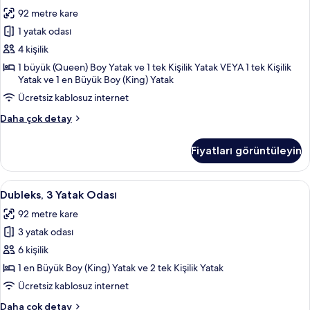
Duplex
92 metre kare
River
View
1 yatak odası
için
4 kişilik
tüm
1 büyük (Queen) Boy Yatak ve 1 tek Kişilik Yatak VEYA 1 tek Kişilik
fotoğrafları
Yatak ve 1 en Büyük Boy (King) Yatak
görün
Ücretsiz kablosuz internet
Two
Daha çok detay
Bedroom
Duplex
Fiyatları görüntüleyin
River
View
hakkında
Dubleks,
Dubleks, 3 Yatak Odası | Oturma alanı 
7
daha
Dubleks, 3 Yatak Odası
3
fazla
92 metre kare
detay
Yatak
3 yatak odası
Odası
için
6 kişilik
tüm
1 en Büyük Boy (King) Yatak ve 2 tek Kişilik Yatak
fotoğrafları
Ücretsiz kablosuz internet
görün
Dubleks,
Daha çok detay