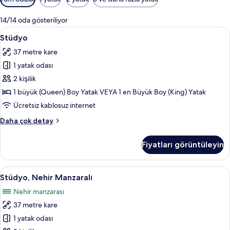
için
mevcut
14/14 oda gösteriliyor
filtreler
Stüdyo
Stüdyo | Anti alerjik yatak takımı, ücr
6
Stüdyo
için
37 metre kare
tüm
1 yatak odası
fotoğrafları
görün
2 kişilik
1 büyük (Queen) Boy Yatak VEYA 1 en Büyük Boy (King) Yatak
Ücretsiz kablosuz internet
Stüdyo
Daha çok detay
hakkında
daha
Fiyatları görüntüleyin
fazla
detay
Stüdyo,
Stüdyo, Nehir Manzaralı | Anti alerjik 
6
Stüdyo, Nehir Manzaralı
Nehir
Nehir manzarası
Manzaralı
37 metre kare
için
tüm
1 yatak odası