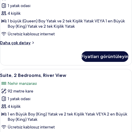
Bedrooms
1 yatak odası
için
tüm
4 kişilik
fotoğrafları
1 büyük (Queen) Boy Yatak ve 2 tek Kişilik Yatak VEYA 1 en Büyük
Boy (King) Yatak ve 2 tek Kişilik Yatak
görün
Ücretsiz kablosuz internet
Suite,
Daha çok detay
2
Bedrooms
Fiyatları görüntüleyin
hakkında
daha
fazla
Suite,
Odadan manzara
6
detay
Suite, 2 Bedrooms, River View
2
Nehir manzarası
Bedrooms,
92 metre kare
River
View
1 yatak odası
için
4 kişilik
tüm
1 en Büyük Boy (King) Yatak ve 2 tek Kişilik Yatak VEYA 2 en Büyük
fotoğrafları
Boy (King) Yatak
görün
Ücretsiz kablosuz internet