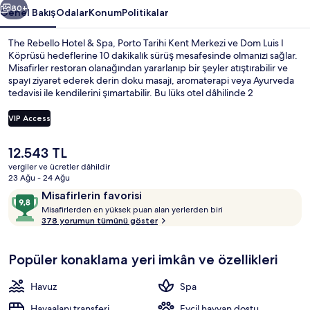
80+
Genel Bakış
Odalar
Konum
Politikalar
The Rebello Hotel & Spa, Porto Tarihi Kent Merkezi ve Dom Luis I
Köprüsü hedeflerine 10 dakikalık sürüş mesafesinde olmanızı sağlar.
Misafirler restoran olanağından yararlanıp bir şeyler atıştırabilir ve
spayı ziyaret ederek derin doku masajı, aromaterapi veya Ayurveda
tedavisi ile kendilerini şımartabilir. Bu lüks otel dâhilinde 2
bar/dinlenme salonu ve kapalı havuz bulunmaktadır. Ayrıca oda
içerisinde mikrodalga fırın ve mutfak adası gibi kolaylıklar
VIP Access
mevcuttur. Misafirler yardıma hazır personel hakkında harika
yorumlarda bulunuyor.
Şu
12.543 TL
Kapalı yüzme havuzu
anki
vergiler ve ücretler dâhildir
fiyat
23 Ağu - 24 Ağu
12.543 TL
Yorumlar
10
Misafirlerin favorisi
M
üzerinden
Misafirlerden en yüksek puan alan yerlerden biri
i
378 yorumun tümünü göster
9,8,
s
Misafirlerin
a
favorisi
Popüler konaklama yeri imkân ve özellikleri
f
i
r
Havuz
Spa
l
e
Havaalanı transferi
Evcil hayvan dostu