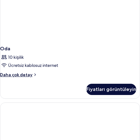
Oda
10 kişilik
Ücretsiz kablosuz internet
Oda
Daha çok detay
hakkında
daha
Fiyatları görüntüleyin
fazla
detay