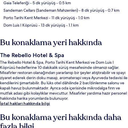
Gaia Teleferiği
- 5 dk yürüyüş
- 0.5 km
Sandeman Cellars (Sandeman Mahzenleri)
- 8 dk yürüyüş
- 0.7 km
Porto Tarihi Kent Merkezi
- 11 dk yürüyüş
- 1.0 km
Dom Luis I Köprüsü
- 13 dk yürüyüş
- 1.1 km
Bu konaklama yeri hakkında
The Rebello Hotel & Spa
The Rebello Hotel & Spa, Porto Tarihi Kent Merkezi ve Dom Luis I
Köprüsü hedeflerine 10 dakikalık sürüş mesafesinde olmanızı sağlar.
Misafirler restoran olanağından yararlanıp bir şeyler atıştırabilir ve spayı
ziyaret ederek derin doku masajı, aromaterapi veya Ayurveda tedavisi ile
kendilerini şımartabilir. Bu lüks otel dâhilinde 2 bar/dinlenme salonu ve
kapalı havuz bulunmaktadır. Ayrıca oda içerisinde mikrodalga fırın ve
mutfak adası gibi kolaylıklar mevcuttur. Misafirler yardıma hazır personel
hakkında harika yorumlarda bulunuyor.
İptal hakları hakkında bilgi
Bu konaklama yeri hakkında daha
fazla bilgi