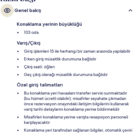
Genel bakış
Konaklama yerinin büyüklüğü
103 oda
Varış/Çıkış
Giriş işlemleri 15 ile herhangi bir zaman arasında yapılabilir
Erken giriş müsaitlik durumuna bağlıdır
Çıkış saati: öğlen
Geç çıkış olanağı müsaitlik durumuna bağlıdır
Özel giriş talimatları
Bu konaklama yeri havaalanı transfer servisi sunmaktadır
(bu hizmet ücretli olabilir); misafirler seyahate çıkmadan
önce rezervasyon onayındaki iletişim bilgilerini kullanarak
varış tarihi detaylarını konaklama yerine bildirmelidir
Misafirleri konaklama yerine varışta resepsiyon personeli
karşılayacaktır
Konaklama yeri tarafından sağlanan bilgiler, otomatik çeviri