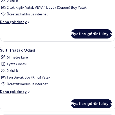
fotoğrafları
2 kişilik
görün
2 tek Kişilik Yatak VEYA 1 büyük (Queen) Boy Yatak
Ücretsiz kablosuz internet
Stüdyo,
Daha çok detay
Nehir
Manzaralı
Fiyatları görüntüleyin
hakkında
daha
fazla
Süit,
Süit, 1 Yatak Odası | Oturma alanı | K
5
detay
Süit, 1 Yatak Odası
1
61 metre kare
Yatak
1 yatak odası
Odası
için
2 kişilik
tüm
1 en Büyük Boy (King) Yatak
fotoğrafları
Ücretsiz kablosuz internet
görün
Süit,
Daha çok detay
1
Yatak
Fiyatları görüntüleyin
Odası
hakkında
daha