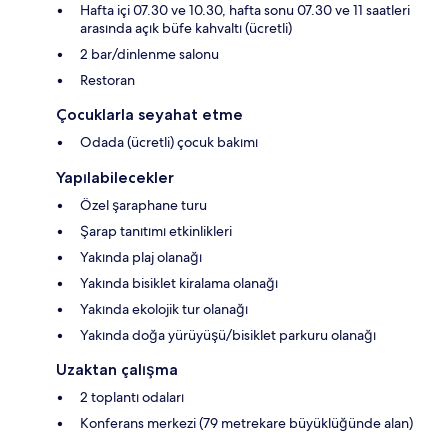
Hafta içi 07.30 ve 10.30, hafta sonu 07.30 ve 11 saatleri
arasında açık büfe kahvaltı (ücretli)
2 bar/dinlenme salonu
Restoran
Çocuklarla seyahat etme
Odada (ücretli) çocuk bakımı
Yapılabilecekler
Özel şaraphane turu
Şarap tanıtımı etkinlikleri
Yakında plaj olanağı
Yakında bisiklet kiralama olanağı
Yakında ekolojik tur olanağı
Yakında doğa yürüyüşü/bisiklet parkuru olanağı
Uzaktan çalışma
2 toplantı odaları
Konferans merkezi (79 metrekare büyüklüğünde alan)