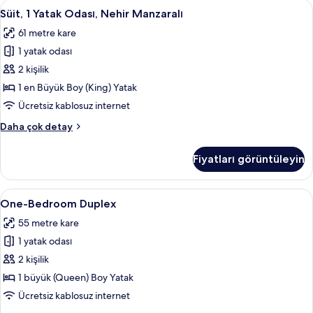
Süit,
Odadan manzara
6
fazla
Süit, 1 Yatak Odası, Nehir Manzaralı
1
detay
61 metre kare
Yatak
1 yatak odası
Odası,
Nehir
2 kişilik
Manzaralı
1 en Büyük Boy (King) Yatak
için
Ücretsiz kablosuz internet
tüm
Süit,
Daha çok detay
fotoğrafları
1
görün
Yatak
Fiyatları görüntüleyin
Odası,
Nehir
Manzaralı
One-
Anti alerjik yatak takımı, ücretsiz mini
5
hakkında
One-Bedroom Duplex
Bedroom
daha
55 metre kare
fazla
Duplex
detay
1 yatak odası
için
tüm
2 kişilik
fotoğrafları
1 büyük (Queen) Boy Yatak
görün
Ücretsiz kablosuz internet