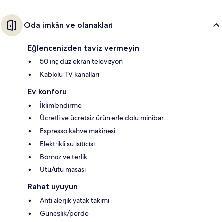
Oda imkân ve olanakları
Eğlencenizden taviz vermeyin
50 inç düz ekran televizyon
Kablolu TV kanalları
Ev konforu
İklimlendirme
Ücretli ve ücretsiz ürünlerle dolu minibar
Espresso kahve makinesi
Elektrikli su ısıtıcısı
Bornoz ve terlik
Ütü/ütü masası
Rahat uyuyun
Anti alerjik yatak takımı
Güneşlik/perde