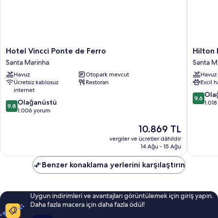
Hotel
Hilton
Hotel Vincci Ponte de Ferro
Hilton
Vincci
Porto
Santa Marinha
Santa M
Ponte
Gaia
Havuz
Otopark mevcut
Havuz
de
Santa
Ücretsiz kablosuz
Restoran
Evcil 
Ferro
Marinha
internet
Santa
10
Ola
9,6
10
Marinha
Olağanüstü
üzerind
1.01
9,8
üzerinden
1.006 yorum
9.6,
9.8,
Olağanü
Güncel
10.869 TL
Olağanüstü,
1.018
fiyat:
1.006
yorum
vergiler ve ücretler dâhildir
10.869 TL
yorum
14 Ağu - 15 Ağu
Benzer konaklama yerlerini karşılaştırın
Uygun indirimleri ve avantajları görüntülemek için giriş yapın.
Daha fazla macera için daha fazla ödül!