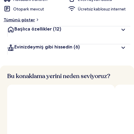
r
Otopark mevcut
Ücretsiz kablosuz internet
d
e
Tümünü göster
n
Başlıca özellikler
(12)
e
n
Evinizdeymiş gibi hissedin
(6)
y
ü
k
s
e
k
Bu konaklama yerini neden seviyoruz?
p
u
a
n
a
l
a
n