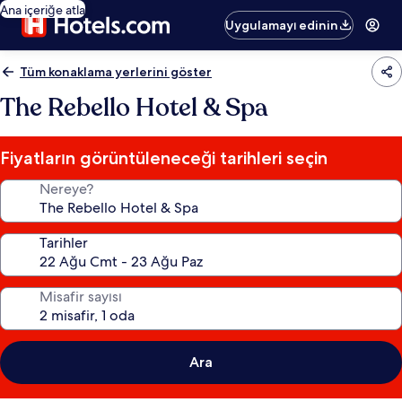
Ana içeriğe atla
Uygulamayı edinin
Tüm konaklama yerlerini göster
The Rebello Hotel & Spa
Fiyatların görüntüleneceği tarihleri seçin
Nereye?
Tarihler
Misafir sayısı
Ara