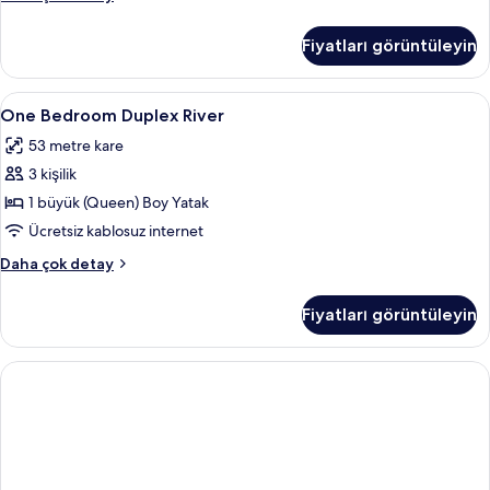
3
Yatak
Fiyatları görüntüleyin
Odası
hakkında
daha
One
Anti alerjik yatak takımı, ücretsiz mini
4
fazla
One Bedroom Duplex River
Bedroom
detay
53 metre kare
Duplex
3 kişilik
River
için
1 büyük (Queen) Boy Yatak
tüm
Ücretsiz kablosuz internet
fotoğrafları
One
Daha çok detay
görün
Bedroom
Duplex
Fiyatları görüntüleyin
River
hakkında
daha
fazla
detay