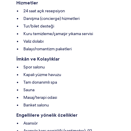
Hizmetler
24 saat açık resepsiyon
Danışma (concierge) hizmetleri
Tur/bilet desteği
Kuru temizleme/çamaşır yıkama servisi
Valiz dolabı
Balayı/romantizm paketleri
İmkân ve Kolaylıklar
Spor salonu
Kapalı yüzme havuzu
Tam donanımlı spa
Sauna
Masaj/terapi odası
Banket salonu
Engellilere yönelik özellikler
Asansör
Asansör kapı genişliği (santimetre): 92