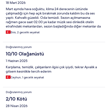
18 Mart 2026
Mart ayında hava soğuktu, klima 24 derecenin üstünde
çalışmadığı için hep açık bırakmak zorunda kaldım bu da ses
yaptı. Kahvaltı güzeldi. Oda temizdi. Sezon açılmamasına
rağmen gece saat 02.00 ye kadar müzik sesi dinledik otelin
etrafındaki mekanlardan, sezon başladığında diğer mekanlar da
açılınca çok gürültülü olabilir, uyumakta zorluk çekme ihtimali
Enis, 2 gecelik seyahat
olabilir.
Doğrulanmış yorum
10/10 Olağanüstü
1 Haziran 2025
Karşılama, temizlik, çalışanların ilgisi çok iyiydi, tekrar Ayvalık a
gitsem kesinlikle tercih ederim
Ceyhun, 1 gecelik seyahat
Doğrulanmış yorum
2/10 Kötü
28 Nisan 2026