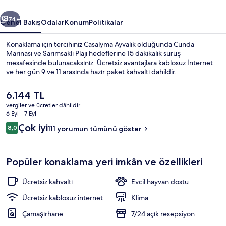
ceki
Sonraki
74+
Genel Bakış
Odalar
Konum
Politikalar
Konaklama için tercihiniz Casalyma Ayvalık olduğunda Cunda
Marinası ve Sarımsaklı Plajı hedeflerine 15 dakikalık sürüş
mesafesinde bulunacaksınız. Ücretsiz avantajlara kablosuz İnternet
ve her gün 9 ve 11 arasında hazır paket kahvaltı dahildir.
Şu
6.144 TL
anki
vergiler ve ücretler dâhildir
fiyat
6 Eyl - 7 Eyl
6.144 TL
Yorumlar
Çok iyi
8,0
Resepsiyon
111 yorumun tümünü göster
8,0/10
Popüler konaklama yeri imkân ve özellikleri
Ücretsiz kahvaltı
Evcil hayvan dostu
Ücretsiz kablosuz internet
Klima
Çamaşırhane
7/24 açık resepsiyon