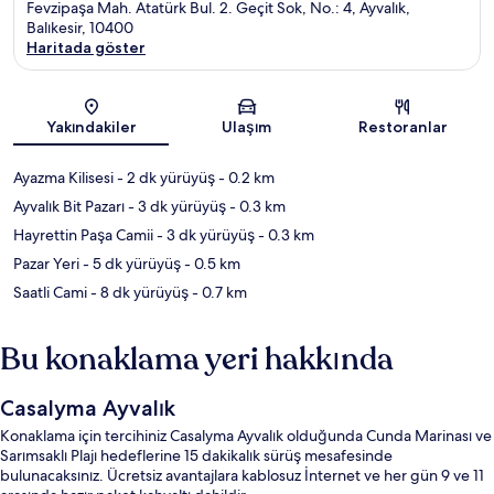
Fevzipaşa Mah. Atatürk Bul. 2. Geçit Sok, No.: 4, Ayvalık,
Balıkesir, 10400
Haritada göster
Harita
Yakındakiler
Ulaşım
Restoranlar
Ayazma Kilisesi
- 2 dk yürüyüş
- 0.2 km
Ayvalık Bit Pazarı
- 3 dk yürüyüş
- 0.3 km
Hayrettin Paşa Camii
- 3 dk yürüyüş
- 0.3 km
Pazar Yeri
- 5 dk yürüyüş
- 0.5 km
Saatli Cami
- 8 dk yürüyüş
- 0.7 km
Bu konaklama yeri hakkında
Casalyma Ayvalık
Konaklama için tercihiniz Casalyma Ayvalık olduğunda Cunda Marinası ve
Sarımsaklı Plajı hedeflerine 15 dakikalık sürüş mesafesinde
bulunacaksınız. Ücretsiz avantajlara kablosuz İnternet ve her gün 9 ve 11