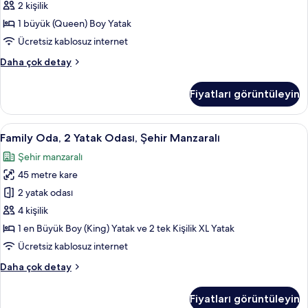
Deniz
2 kişilik
Manzaralı
1 büyük (Queen) Boy Yatak
için
Ücretsiz kablosuz internet
tüm
Panoramic
Daha çok detay
fotoğrafları
Tek
görün
Büyük
Fiyatları görüntüleyin
Yataklı
Oda,
Deniz
Family
Family Oda, 2 Yatak Odası, Şehir Manzar
6
Manzaralı
Family Oda, 2 Yatak Odası, Şehir Manzaralı
Oda,
hakkında
Şehir manzaralı
daha
2
fazla
45 metre kare
Yatak
detay
Odası,
2 yatak odası
Şehir
4 kişilik
Manzaralı
1 en Büyük Boy (King) Yatak ve 2 tek Kişilik XL Yatak
için
Ücretsiz kablosuz internet
tüm
Family
Daha çok detay
fotoğrafları
Oda,
görün
2
Fiyatları görüntüleyin
Yatak