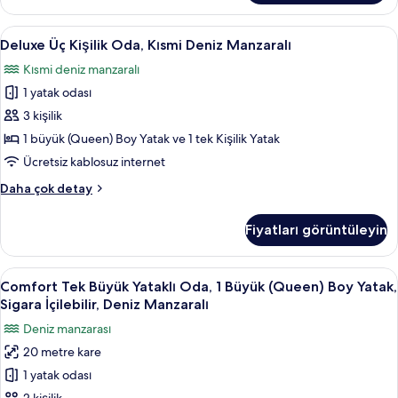
Odası,
Şehir
Deluxe
Deluxe Üç Kişilik Oda, Kısmi Deniz Manz
5
Manzaralı
Deluxe Üç Kişilik Oda, Kısmi Deniz Manzaralı
Üç
hakkında
Kısmi deniz manzaralı
daha
Kişilik
fazla
1 yatak odası
Oda,
detay
Kısmi
3 kişilik
Deniz
1 büyük (Queen) Boy Yatak ve 1 tek Kişilik Yatak
Manzaralı
Ücretsiz kablosuz internet
için
Deluxe
Daha çok detay
tüm
Üç
fotoğrafları
Kişilik
Fiyatları görüntüleyin
Oda,
görün
Kısmi
Deniz
Comfort
Comfort Tek Büyük Yataklı Oda, 1 Büyük
13
Manzaralı
Comfort Tek Büyük Yataklı Oda, 1 Büyük (Queen) Boy Yatak,
Tek
hakkında
Sigara İçilebilir, Deniz Manzaralı
daha
Büyük
Deniz manzarası
fazla
Yataklı
detay
20 metre kare
Oda,
1 yatak odası
1