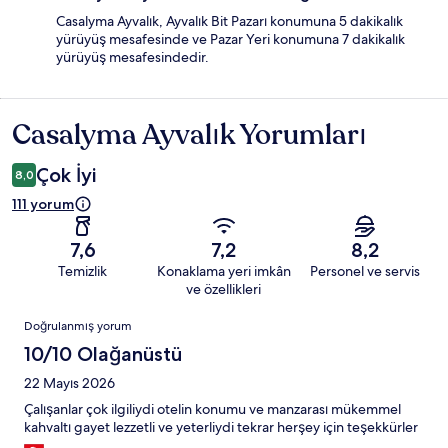
Casalyma Ayvalık, Ayvalık Bit Pazarı konumuna 5 dakikalık
yürüyüş mesafesinde ve Pazar Yeri konumuna 7 dakikalık
yürüyüş mesafesindedir.
Casalyma Ayvalık Yorumları
Yorumlar
Çok İyi
8,0
111 yorum
7,6
7,2
8,2
Temizlik
Konaklama yeri imkân
Personel ve servis
ve özellikleri
Yorumlar
Doğrulanmış yorum
10/10 Olağanüstü
22 Mayıs 2026
Çalışanlar çok ilgiliydi otelin konumu ve manzarası mükemmel
kahvaltı gayet lezzetli ve yeterliydi tekrar herşey için teşekkürler