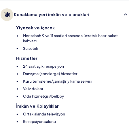
Konaklama yeri imkân ve olanakları
Yiyecek ve içecek
Her sabah 9 ve 11 saatleri arasında ücretsiz hazır paket
kahvaltı
Su sebili
Hizmetler
24 saat açık resepsiyon
Danışma (concierge) hizmetleri
Kuru temizleme/çamaşır yıkama servisi
Valiz dolabı
Oda hizmetçisi/belboy
İmkân ve Kolaylıklar
Ortak alanda televizyon
Resepsiyon salonu