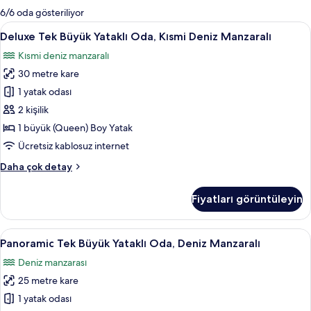
mevcut
6/6 oda gösteriliyor
filtreler
Deluxe
Deluxe Tek Büyük Yataklı Oda, Kısmi Den
5
Deluxe Tek Büyük Yataklı Oda, Kısmi Deniz Manzaralı
Tek
Kısmi deniz manzaralı
Büyük
30 metre kare
Yataklı
Oda,
1 yatak odası
Kısmi
2 kişilik
Deniz
1 büyük (Queen) Boy Yatak
Manzaralı
Ücretsiz kablosuz internet
için
Deluxe
Daha çok detay
tüm
Tek
fotoğrafları
Büyük
Fiyatları görüntüleyin
görün
Yataklı
Oda,
Kısmi
Panoramic
Panoramic Tek Büyük Yataklı Oda, Deniz
12
Deniz
Panoramic Tek Büyük Yataklı Oda, Deniz Manzaralı
Tek
Manzaralı
Deniz manzarası
hakkında
Büyük
daha
25 metre kare
Yataklı
fazla
Oda,
1 yatak odası
detay