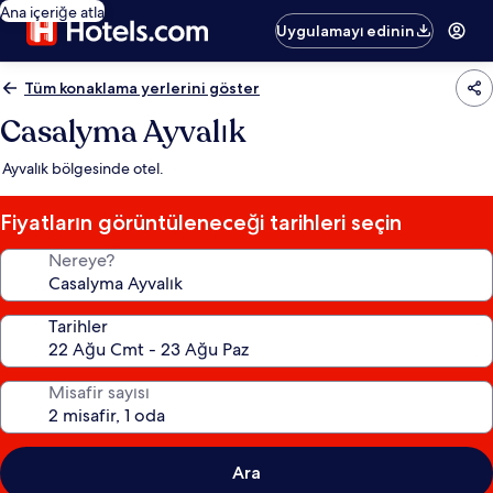
Ana içeriğe atla
Uygulamayı edinin
Tüm konaklama yerlerini göster
Casalyma Ayvalık
Ayvalık bölgesinde otel.
Fiyatların görüntüleneceği tarihleri seçin
Nereye?
Tarihler
Misafir sayısı
Ara