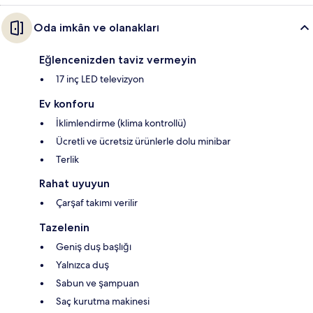
Oda imkân ve olanakları
Eğlencenizden taviz vermeyin
17 inç LED televizyon
Ev konforu
İklimlendirme (klima kontrollü)
Ücretli ve ücretsiz ürünlerle dolu minibar
Terlik
Rahat uyuyun
Çarşaf takımı verilir
Tazelenin
Geniş duş başlığı
Yalnızca duş
Sabun ve şampuan
Saç kurutma makinesi