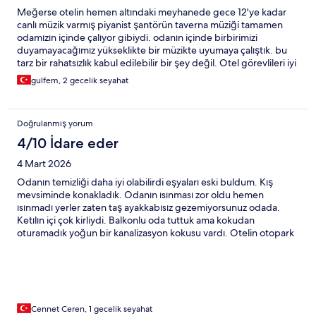
Meğerse otelin hemen altındaki meyhanede gece 12'ye kadar
canlı müzik varmış piyanist şantörün taverna müziği tamamen
odamızın içinde çalıyor gibiydi. odanın içinde birbirimizi
duyamayacağımız yükseklikte bir müzikte uyumaya çalıştık. bu
tarz bir rahatsızlık kabul edilebilir bir şey değil. Otel görevlileri iyi
niyetli yaklaşsalar bile ellerinden hiç bir şey gelmiyor. bu
gulfem, 2 gecelik seyahat
kesinlikle otelin sayfasında ilk başta belirtilmesi gereken bir şey -
özellikle tercih eden varsa buyursun yoksa kabusa dönüyor 2
günlük tatiliniz. köpeğimizle son dakika yer bulmak/otel
Doğrulanmış yorum
değiştirme/ para iadesi mümkün olmadığı için kalmak zorunda
kaldık. ama burnumuzdan geldi. bu arada fotoğraflar da nasıl
4/10 İdare eder
çekilmişse - gerçeği fotoların kötü / ucuz bir kopyası gibiydi.
4 Mart 2026
Odanın temizliği daha iyi olabilirdi eşyaları eski buldum. Kış
mevsiminde konakladık. Odanın ısınması zor oldu hemen
ısınmadı yerler zaten taş ayakkabısız gezemiyorsunuz odada.
Ketılın içi çok kirliydi. Balkonlu oda tuttuk ama kokudan
oturamadık yoğun bir kanalizasyon kokusu vardı. Otelin otopark
sorunu var arabayı koyacak bir yer asla buşamıyorsunuz.
Kahvaltıyaı hiç beğenmedik asla doyuruxu değil ve çeşitlilik az.
Bu fiyata cundada çok daha güzel oteller var. 1 gece konaklayıp
cundaya gittik. Tekrar tercih etmeyeveğim bir ogel.dura
Cennet Ceren, 1 gecelik seyahat