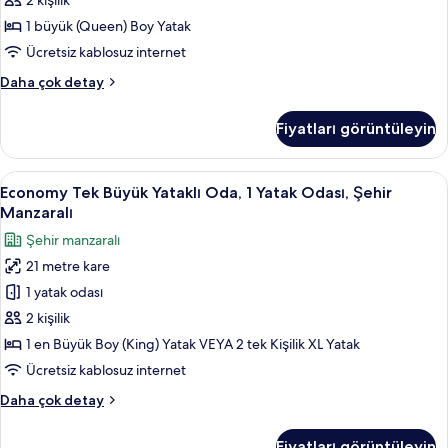
Büyük
2 kişilik
(Queen)
1 büyük (Queen) Boy Yatak
Boy
Ücretsiz kablosuz internet
Yatak,
Comfort
Daha çok detay
Sigara
Tek
İçilebilir,
Büyük
Fiyatları görüntüleyin
Yataklı
Deniz
Oda,
Manzaralı
1
Economy
Economy Tek Büyük Yataklı Oda, 1 Yatak
için
5
Büyük
Economy Tek Büyük Yataklı Oda, 1 Yatak Odası, Şehir
Tek
tüm
(Queen)
Manzaralı
Boy
Büyük
fotoğrafları
Şehir manzaralı
Yatak,
Yataklı
görün
Sigara
21 metre kare
Oda,
İçilebilir,
1 yatak odası
1
Deniz
Manzaralı
Yatak
2 kişilik
hakkında
Odası,
1 en Büyük Boy (King) Yatak VEYA 2 tek Kişilik XL Yatak
daha
Şehir
fazla
Ücretsiz kablosuz internet
Manzaralı
detay
Economy
Daha çok detay
için
Tek
tüm
Büyük
Fiyatları görüntüleyin