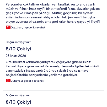
Personeller çok tatlı ve kibarlar, yan taraftaki restoranda canlı
müzik varfı inanılmaz keyifli bir atmosferdi fakat, duvarlar çok ses
geçiriyor ve klima pek iyi değil. Müthiş geçirilmiş bir ayvalık
akşamından sonra insanın ihtiyacı olan tek şey keyifli bir uyku
oluyor uyuması biraz zorfu ama geri kalan herşry gayet iyi. Keyifli
bir deneyim var etmenizi sağlayabilir. Not: Yan taraftaki
Oguzhan, 1 gecelik seyahat
restorantdan rezervasyon yapmanızı tavsiye ederim gece çok
neşeli ve eğlenceli bir ambiansa sahip oluyor.
Doğrulanmış yorum
8/10 Çok iyi
28 Mart 2026
Otel merkezi konumda yürüyerek çoğu yere gidebilirsiniz.
Kahvaltı fiyata göre makul.Personel güleryüzlü ilgililer tek sıkıntı
yanımızda bir inşaat vardı 2 günde sabah 8 de çalışmaya
başladı.Otelde bazı yerlerde yenileme gerekiyor.
Cüneyt, 2 gecelik seyahat
Doğrulanmış yorum
8/10 Çok iyi