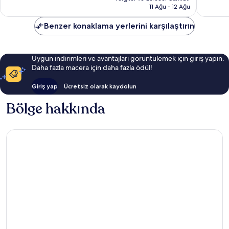
6.937 TL
11 Ağu - 12 Ağu
53
yorum
yorum
Benzer konaklama yerlerini karşılaştırın
Uygun indirimleri ve avantajları görüntülemek için giriş yapın.
Daha fazla macera için daha fazla ödül!
Giriş yap
Ücretsiz olarak kaydolun
Bölge hakkında