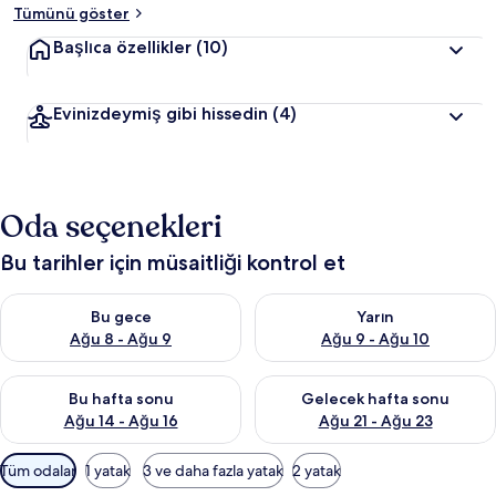
Tümünü göster
Başlıca özellikler
(10)
Evinizdeymiş gibi hissedin
(4)
Oda seçenekleri
Bu tarihler için müsaitliği kontrol et
Bu gece için müsaitliği kontrol et Ağu 8 - Ağu 9
Yarın için müsaitliği kontrol e
Bu gece
Yarın
Ağu 8 - Ağu 9
Ağu 9 - Ağu 10
Bu hafta sonu için müsaitliği kontrol et Ağu 14 - Ağu 16
Önümüzdeki hafta sonu için mü
Bu hafta sonu
Gelecek hafta sonu
Ağu 14 - Ağu 16
Ağu 21 - Ağu 23
Odalar
Tüm odalar
1 yatak
3 ve daha fazla yatak
2 yatak
için