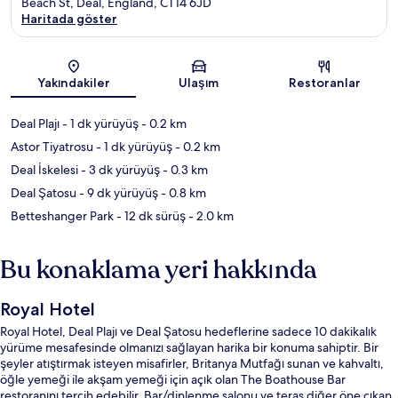
Beach St, Deal, England, CT14 6JD
Haritada göster
Harita
Yakındakiler
Ulaşım
Restoranlar
Deal Plajı
- 1 dk yürüyüş
- 0.2 km
Astor Tiyatrosu
- 1 dk yürüyüş
- 0.2 km
Deal İskelesi
- 3 dk yürüyüş
- 0.3 km
Deal Şatosu
- 9 dk yürüyüş
- 0.8 km
Betteshanger Park
- 12 dk sürüş
- 2.0 km
Bu konaklama yeri hakkında
Royal Hotel
Royal Hotel, Deal Plajı ve Deal Şatosu hedeflerine sadece 10 dakikalık
yürüme mesafesinde olmanızı sağlayan harika bir konuma sahiptir. Bir
şeyler atıştırmak isteyen misafirler, Britanya Mutfağı sunan ve kahvaltı,
öğle yemeği ile akşam yemeği için açık olan The Boathouse Bar
restoranını tercih edebilir. Bar/dinlenme salonu ve teras diğer öne çıkan