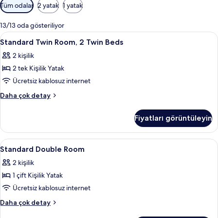
Odalar
Tüm odalar
2 yatak
1 yatak
için
mevcut
13/13 oda gösteriliyor
filtreler
Standard
Kaliteli yatak takımı, masa, ücretsiz ka
5
Standard Twin Room, 2 Twin Beds
Twin
2 kişilik
Room,
2 tek Kişilik Yatak
2
Twin
Ücretsiz kablosuz internet
Beds
Standard
Daha çok detay
için
Twin
Room,
tüm
Fiyatları görüntüleyin
2
fotoğrafları
Twin
görün
Beds
Standard
Kaliteli yatak takımı, masa, ücretsiz ka
6
hakkında
Standard Double Room
Double
daha
2 kişilik
fazla
Room
detay
1 çift Kişilik Yatak
için
tüm
Ücretsiz kablosuz internet
fotoğrafları
Standard
Daha çok detay
görün
Double