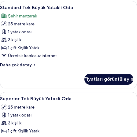
hakkında
Standard
Kaliteli yatak takımı, masa, ücretsiz ka
6
daha
Standard Tek Büyük Yataklı Oda
Tek
fazla
Şehir manzaralı
detay
Büyük
25 metre kare
Yataklı
Oda
1 yatak odası
için
3 kişilik
tüm
1 çift Kişilik Yatak
fotoğrafları
Ücretsiz kablosuz internet
görün
Standard
Daha çok detay
Tek
Büyük
Fiyatları görüntüleyin
Yataklı
Oda
hakkında
Superior
Kaliteli yatak takımı, masa, ücretsiz ka
11
daha
Superior Tek Büyük Yataklı Oda
Tek
fazla
25 metre kare
detay
Büyük
1 yatak odası
Yataklı
Oda
3 kişilik
için
1 çift Kişilik Yatak