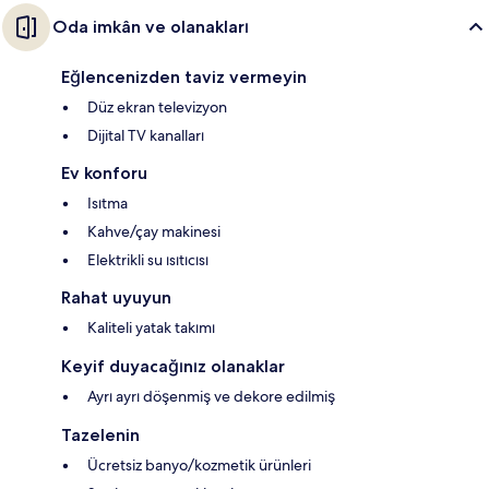
Oda imkân ve olanakları
Eğlencenizden taviz vermeyin
Düz ekran televizyon
Dijital TV kanalları
Ev konforu
Isıtma
Kahve/çay makinesi
Elektrikli su ısıtıcısı
Rahat uyuyun
Kaliteli yatak takımı
Keyif duyacağınız olanaklar
Ayrı ayrı döşenmiş ve dekore edilmiş
Tazelenin
Ücretsiz banyo/kozmetik ürünleri