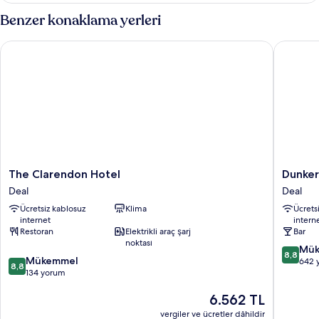
fazla
Benzer konaklama yerleri
detay
The Clarendon Hotel
Dunkerle
The
Dunkerl
The Clarendon Hotel
Dunker
Clarendon
Hotel
Deal
Deal
Hotel
Deal
Ücretsiz kablosuz
Klima
Ücrets
Deal
internet
intern
Restoran
Elektrikli araç şarj
Bar
noktası
10
Mük
8,8
10
Mükemmel
üzerind
642 
8,8
üzerinden
134 yorum
8.8,
8.8,
Mükemm
Güncel
6.562 TL
Mükemmel,
642
fiyat:
134
yorum
vergiler ve ücretler dâhildir