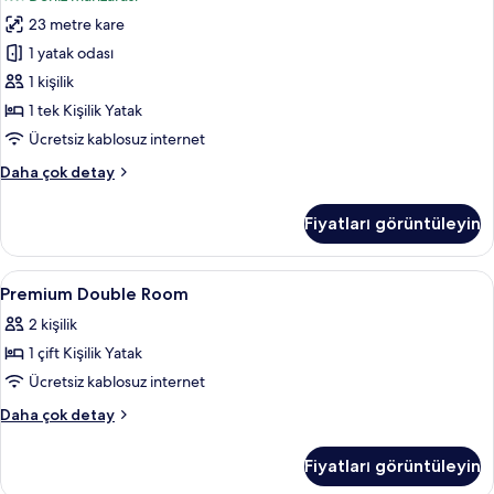
Yatak
Kişilik
hakkında
23 metre kare
Oda
daha
için
1 yatak odası
fazla
tüm
detay
1 kişilik
fotoğrafları
1 tek Kişilik Yatak
görün
Ücretsiz kablosuz internet
Superior
Daha çok detay
Tek
Kişilik
Fiyatları görüntüleyin
Oda
hakkında
daha
Premium
Kaliteli yatak takımı, masa, ücretsiz ka
11
fazla
Premium Double Room
Double
detay
2 kişilik
Room
1 çift Kişilik Yatak
için
tüm
Ücretsiz kablosuz internet
fotoğrafları
Premium
Daha çok detay
görün
Double
Room
Fiyatları görüntüleyin
hakkında
daha