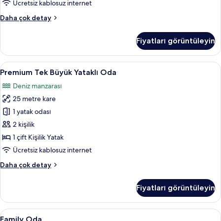
tüm
Ücretsiz kablosuz internet
fotoğrafları
Superior
Daha çok detay
görün
Tek
Büyük
Fiyatları görüntüleyin
Yataklı
Oda
hakkında
Premium
Premium Tek Büyük Yataklı Oda | Kalite
11
daha
Premium Tek Büyük Yataklı Oda
Tek
fazla
Deniz manzarası
detay
Büyük
25 metre kare
Yataklı
Oda
1 yatak odası
için
2 kişilik
tüm
1 çift Kişilik Yatak
fotoğrafları
Ücretsiz kablosuz internet
görün
Premium
Daha çok detay
Tek
Büyük
Fiyatları görüntüleyin
Yataklı
Oda
hakkında
Family
Kaliteli yatak takımı, masa, ücretsiz ka
5
daha
Family Oda