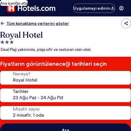
Ana içeriğe atla
Uygulamayı edinin
Tüm konaklama yerlerini göster
Royal Hotel
3.0
yıldızlı
Deal Plajı yakınında, plaja sıfır ve restoran olan otel.
konaklama
yeri
Fiyatların görüntüleneceği tarihleri seçin
Nereye?
Tarihler
Misafir sayısı
Ara