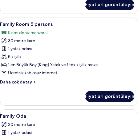
Room
Fiyatları görüntüleyin
hakkında
daha
fazla
Family
Kaliteli yatak takımı, masa, ücretsiz ka
5
detay
Family Room 5 persons
Room
Kısmi deniz manzaralı
5
30 metre kare
persons
için
1 yatak odası
tüm
5 kişilik
fotoğrafları
1 en Büyük Boy (King) Yatak ve 1 tek kişilik ranza
görün
Ücretsiz kablosuz internet
Family
Daha çok detay
Room
5
Fiyatları görüntüleyin
persons
hakkında
daha
Family
Kaliteli yatak takımı, masa, ücretsiz ka
6
fazla
Family Oda
Oda
detay
30 metre kare
için
1 yatak odası
tüm