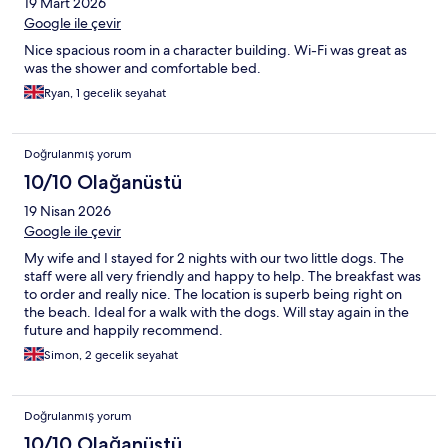
19 Mart 2026
Google ile çevir
Nice spacious room in a character building. Wi-Fi was great as
was the shower and comfortable bed.
Ryan, 1 gecelik seyahat
Doğrulanmış yorum
10/10 Olağanüstü
19 Nisan 2026
Google ile çevir
My wife and I stayed for 2 nights with our two little dogs. The
staff were all very friendly and happy to help. The breakfast was
to order and really nice. The location is superb being right on
the beach. Ideal for a walk with the dogs. Will stay again in the
future and happily recommend.
Simon, 2 gecelik seyahat
Doğrulanmış yorum
10/10 Olağanüstü