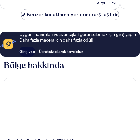
6.562 TL
yorum
3 Eyl - 4 Eyl
Benzer konaklama yerlerini karşılaştırın
Uygun indirimleri ve avantajları görüntülemek için giriş yapın.
Daha fazla macera için daha fazla ödül!
Giriş yap
Ücretsiz olarak kaydolun
Bölge hakkında