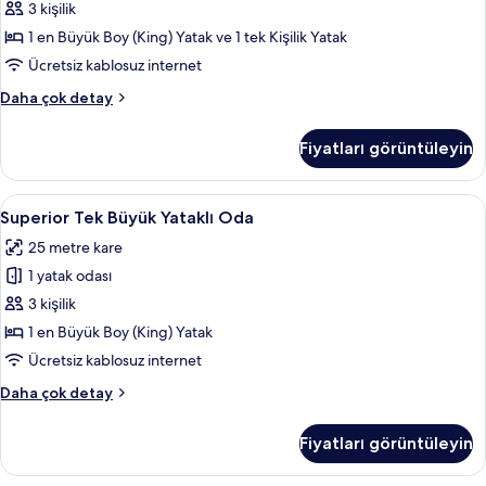
fotoğrafları
3 kişilik
görün
1 en Büyük Boy (King) Yatak ve 1 tek Kişilik Yatak
Ücretsiz kablosuz internet
Family
Daha çok detay
Oda
hakkında
Fiyatları görüntüleyin
daha
fazla
detay
Superior
Kaliteli yatak takımı, masa, ücretsiz ka
4
Superior Tek Büyük Yataklı Oda
Tek
25 metre kare
Büyük
1 yatak odası
Yataklı
Oda
3 kişilik
için
1 en Büyük Boy (King) Yatak
tüm
Ücretsiz kablosuz internet
fotoğrafları
Superior
Daha çok detay
görün
Tek
Büyük
Fiyatları görüntüleyin
Yataklı
Oda