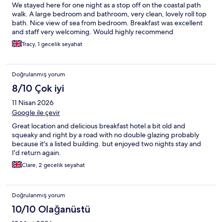
We stayed here for one night as a stop off on the coastal path
walk. A large bedroom and bathroom, very clean, lovely roll top
bath. Nice view of sea from bedroom. Breakfast was excellent
and staff very welcoming. Would highly recommend
Tracy, 1 gecelik seyahat
Doğrulanmış yorum
8/10 Çok iyi
11 Nisan 2026
Google ile çevir
Great location and delicious breakfast hotel a bit old and
squeaky and right by a road with no double glazing probably
because it's a listed building. but enjoyed two nights stay and
I'd return again.
Clare, 2 gecelik seyahat
Doğrulanmış yorum
10/10 Olağanüstü