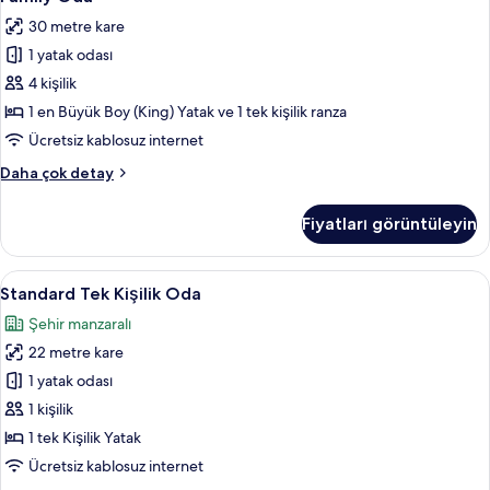
Oda
fazla
30 metre kare
detay
için
1 yatak odası
tüm
fotoğrafları
4 kişilik
görün
1 en Büyük Boy (King) Yatak ve 1 tek kişilik ranza
Ücretsiz kablosuz internet
Family
Daha çok detay
Oda
hakkında
Fiyatları görüntüleyin
daha
fazla
detay
Standard
Kaliteli yatak takımı, masa, ücretsiz ka
5
Standard Tek Kişilik Oda
Tek
Şehir manzaralı
Kişilik
22 metre kare
Oda
için
1 yatak odası
tüm
1 kişilik
fotoğrafları
1 tek Kişilik Yatak
görün
Ücretsiz kablosuz internet