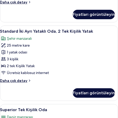
Standard
Daha çok detay
Tek
Kişilik
Fiyatları görüntüleyin
Oda
hakkında
daha
Standard
Kaliteli yatak takımı, masa, ücretsiz ka
5
fazla
Standard İki Ayrı Yataklı Oda, 2 Tek Kişilik Yatak
İki
detay
Şehir manzaralı
Ayrı
25 metre kare
Yataklı
Oda,
1 yatak odası
2
3 kişilik
Tek
2 tek Kişilik Yatak
Kişilik
Ücretsiz kablosuz internet
Yatak
Standard
Daha çok detay
için
İki
tüm
Ayrı
Fiyatları görüntüleyin
fotoğrafları
Yataklı
Oda,
görün
2
Superior
Kaliteli yatak takımı, masa, ücretsiz ka
4
Tek
Superior Tek Kişilik Oda
Tek
Kişilik
Deniz manzarası