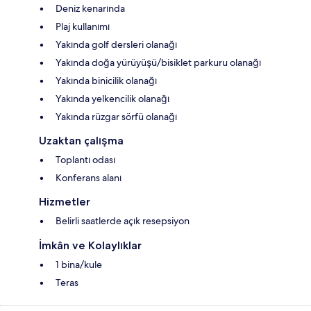
Deniz kenarında
Plaj kullanımı
Yakında golf dersleri olanağı
Yakında doğa yürüyüşü/bisiklet parkuru olanağı
Yakında binicilik olanağı
Yakında yelkencilik olanağı
Yakında rüzgar sörfü olanağı
Uzaktan çalışma
Toplantı odası
Konferans alanı
Hizmetler
Belirli saatlerde açık resepsiyon
İmkân ve Kolaylıklar
1 bina/kule
Teras