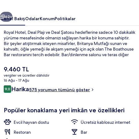
ceki
Sonraki
62+
Genel Bakış
Odalar
Konum
Politikalar
Royal Hotel, Deal Plajı ve Deal Şatosu hedeflerine sadece 10 dakikalık
yürüme mesafesinde olmanızı sağlayan harika bir konuma sahiptir.
Bir şeyler atıştırmak isteyen misafirler, Britanya Mutfağı sunan ve
kahvaltı, öğle yemeği ile akşam yemeği için açık olan The Boathouse
Bar restoranını tercih edebilir. Bar/dinlenme salonu ve teras diğer
öne çıkan özelliklerdir. Yardıma hazır personel ve konaklama yerinin
genel durumu misafirlerden iyi puan alıyor.
Şu
9.460 TL
anki
vergiler ve ücretler dâhildir
fiyat
16 Ağu - 17 Ağu
Teras/veranda
9.460 TL
Yorumlar
Harika
9,0
575 yorumun tümünü göster
9,0/10
Popüler konaklama yeri imkân ve özellikleri
Evcil hayvan dostu
Ücretsiz kablosuz internet
Restoran
Bar