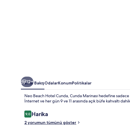
galerisi
12+
Genel Bakış
Odalar
Konum
Politikalar
Neo Beach Hotel Cunda, Cunda Marinası hedefine sadece 5 d
İnternet ve her gün 9 ve 11 arasında açık büfe kahvaltı dahild
Yorumlar
Harika
9,0
9,0/10
2 yorumun tümünü göster