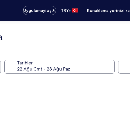
•
Uygulamayı aç
TRY
Konaklama yerinizi k
a
Tarihler