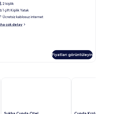
2 kişilik
üm
otoğrafları
1 çift Kişilik Yatak
örün
Ücretsiz kablosuz internet
conomy
ha çok detay
da
kkında
ha
zla
tay
Fiyatları görüntüleyin
Sukha Cunda Otel
Cunda Kızılca Deluxe H
Sukha
Cunda
Sukha Cunda Otel
Cunda Kızılca Deluxe