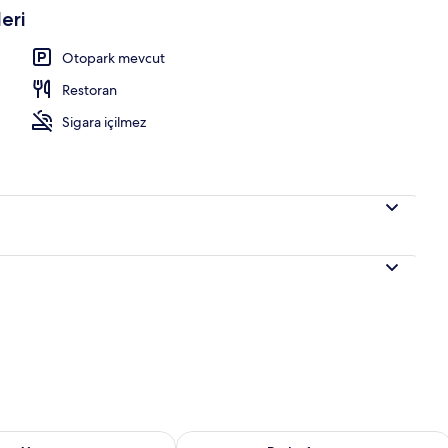
eri
Kısmi Deniz Manzaralı | Minibar, ücretsiz kablosuz İnternet, çarşaf takımı
Otopark mevcut
Restoran
Sigara içilmez
aitliği kontrol et Ağu 9 - Ağu 10
Bu hafta sonu için müsaitliği kontrol e