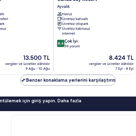
Say
Ayvalık
Resort
ltı
Havuz
Ayvalık
nsferi
Ücretsiz kahvaltı
ark
Ücretsiz otopark
osuz
Ücretsiz kablosuz
internet
10
Çok İyi
8,4
üzerinden
59 yorum
8.4,
Güncel
Güncel
13.500 TL
8.424 TL
Çok
fiyat:
fiyat:
İyi,
vergiler ve ücretler dâhildir
vergiler ve ücretler dâhildir
13.500 TL
8.424 TL
59
9 Ağu - 10 Ağu
7 Eyl - 8 Eyl
yorum
Benzer konaklama yerlerini karşılaştırın
ntülemek için giriş yapın. Daha fazla