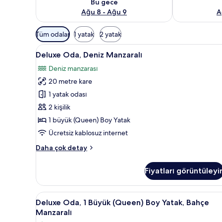
Bu gece
Ağu 8 - Ağu 9
A
Odalar
Tüm odalar
1 yatak
2 yatak
için
Deluxe
Deluxe Oda, Deniz Manzaralı | M
mevcut
1
Deluxe Oda, Deniz Manzaralı
Oda,
filtreler
Deniz manzarası
Deniz
20 metre kare
Manzaralı
için
1 yatak odası
tüm
2 kişilik
fotoğrafları
1 büyük (Queen) Boy Yatak
görün
Ücretsiz kablosuz internet
Deluxe
Daha çok detay
Oda,
Deniz
Fiyatları görüntüleyi
Manzaralı
hakkında
daha
Deluxe
Deluxe Oda, 1 Büyük (Queen) Bo
3
fazla
Deluxe Oda, 1 Büyük (Queen) Boy Yatak, Bahçe
Oda,
detay
Manzaralı
1