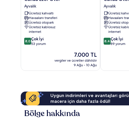
Ezer
Oteli
Ayvalık
Ayvalık
Otel
Ayvalık
Ücretsiz kahvaltı
Ücretsiz kahva
Ayvalık
Havaalanı transferi
Havaalanı tra
Ücretsiz otopark
Ücretsiz otop
Ücretsiz kablosuz
Ücretsiz kabl
internet
internet
10
10
Çok İyi
Çok İyi
8,0
8,4
üzerinden
üzerinden
53 yorum
89 yorum
8.0,
8.4,
Güncel
7.000 TL
Çok
Çok
fiyat:
İyi,
İyi,
vergiler ve ücretler dâhildir
7.000 TL
53
89
9 Ağu - 10 Ağu
yorum
yorum
Uygun indirimleri ve avantajları görü
macera için daha fazla ödül!
Bölge hakkında