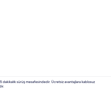
Dış mekân
akikalık sürüş mesafesindedir. Ücretsiz avantajlara kablosuz
ir.
Deluxe Oda, 