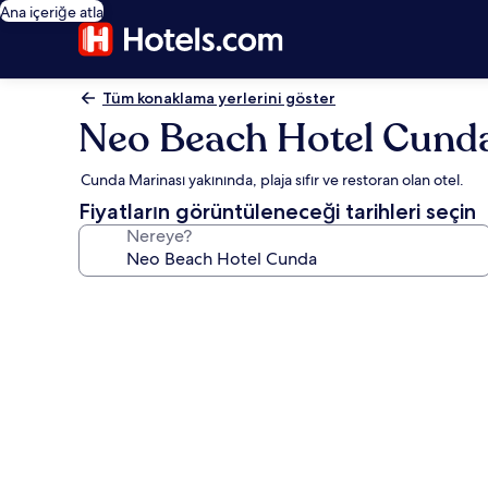
Ana içeriğe atla
Tüm konaklama yerlerini göster
Neo Beach Hotel Cund
Cunda Marinası yakınında, plaja sıfır ve restoran olan otel.
Fiyatların görüntüleneceği tarihleri seçin
Nereye?
Neo
Beach
Hotel
Cunda
için
fotoğraf