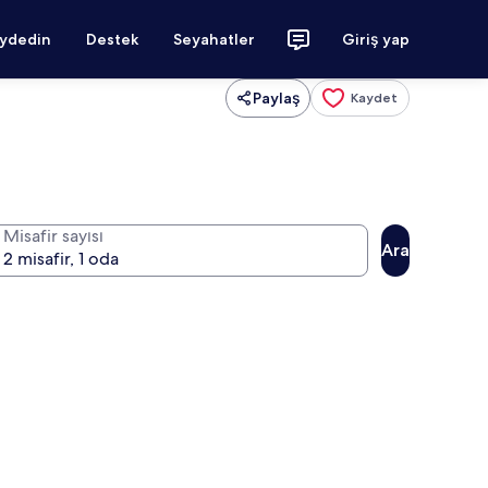
aydedin
Destek
Seyahatler
Giriş yap
Paylaş
Kaydet
Misafir sayısı
Ara