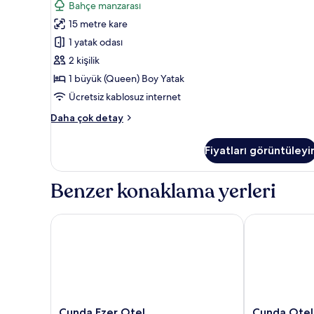
Bahçe manzarası
Büyük
15 metre kare
(Queen)
1 yatak odası
Boy
Yatak,
2 kişilik
Bahçe
1 büyük (Queen) Boy Yatak
Manzaralı
Ücretsiz kablosuz internet
için
Deluxe
Daha çok detay
tüm
Oda,
fotoğrafları
1
Fiyatları görüntüleyi
Büyük
görün
(Queen)
Boy
Benzer konaklama yerleri
Yatak,
Bahçe
Manzaralı
Cunda Ezer Otel
Cunda Oteli
hakkında
daha
fazla
detay
Cunda
Cunda
Cunda Ezer Otel
Cunda Otel