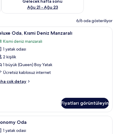
Gelecek hafta sonu
Ağu 21 - Ağu 23
6/6 oda gösteriliyor
nibar, ücretsiz kablosuz İnternet, çarşaf takımı
eluxe
Deluxe Oda, Kısmi Deniz Manzaralı | Minibar, ü
1
luxe Oda, Kısmi Deniz Manzaralı
da,
Kısmi deniz manzaralı
ısmi
1 yatak odası
eniz
anzaralı
2 kişilik
in
1 büyük (Queen) Boy Yatak
üm
Ücretsiz kablosuz internet
otoğrafları
luxe
ha çok detay
örün
a,
smi
niz
nzaralı
Fiyatları görüntüleyin
kkında
ha
ı
z İnternet, çarşaf takımı
conomy
Economy Oda | Minibar, ücretsiz kablosuz İnte
zla
1
conomy Oda
tay
da
1 yatak odası
in