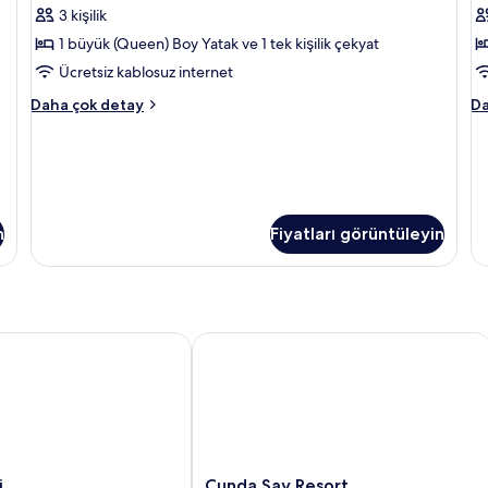
3 kişilik
tüm
t
fotoğrafları
f
1 büyük (Queen) Boy Yatak ve 1 tek kişilik çekyat
görün
g
Ücretsiz kablosuz internet
Deluxe
E
Daha çok detay
Da
Süit
O
hakkında
ha
daha
da
fazla
fa
detay
de
n
Fiyatları görüntüleyin
Cunda Say Resort
Cunda
i
Cunda Say Resort