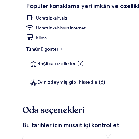
Popüler konaklama yeri imkân ve özellikl
Deluxe Süit, 
Ücretsiz kahvaltı
Ücretsiz kablosuz internet
Klima
Tümünü göster
Başlıca özellikler
(7)
Evinizdeymiş gibi hissedin
(6)
Oda seçenekleri
Bu tarihler için müsaitliği kontrol et
Bu gece için müsaitliği kontrol et Ağu 8 - Ağu 9
Yarın için müs