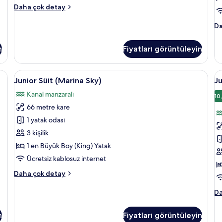
Oda
Daha çok detay
(Marina
Sky)
O
Da
hakkında
(M
daha
ha
n
Fiyatları görüntüleyin
fazla
da
detay
fa
de
i alerjik yatak takımı, minibar, odada kasa
Junior
1 yatak odası, anti alerjik yatak takımı
J
11
Junior Süit (Marina Sky)
Ju
Süit
S
Kanal manzaralı
(Marina
(
10
66 metre kare
Sky)
iç
için
t
1 yatak odası
tüm
f
3 kişilik
fotoğrafları
g
1 en Büyük Boy (King) Yatak
görün
Ücretsiz kablosuz internet
Junior
Daha çok detay
Süit
(Marina
Ju
Da
Sky)
Sü
hakkında
(M
n
Fiyatları görüntüleyin
daha
ha