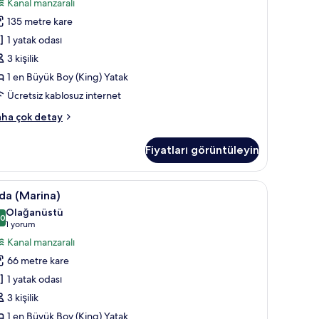
Kanal manzaralı
in
135 metre kare
üm
otoğrafları
1 yatak odası
örün
3 kişilik
1 en Büyük Boy (King) Yatak
Ücretsiz kablosuz internet
it
ha çok detay
ana)
kkında
Fiyatları görüntüleyin
ha
zla
tay
, minibar, odada kasa
da
1 yatak odası, anti alerjik yatak takımı, miniba
6
da (Marina)
Marina)
Olağanüstü
in
,0
10,0 / 10
(1
1 yorum
üm
yorum)
Kanal manzaralı
otoğrafları
66 metre kare
örün
1 yatak odası
3 kişilik
1 en Büyük Boy (King) Yatak