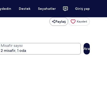
aydedin
Destek
Seyahatler
Giriş yap
Paylaş
Kaydet
Misafir sayısı
Ara