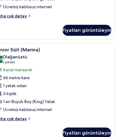
Ücretsiz kablosuz internet
da
ha çok detay
arina)
kkında
Fiyatları görüntüleyin
ha
zla
tay
, minibar, odada kasa
unior
1 yatak odası, anti alerjik yatak takımı, miniba
10
nior Süit (Marina)
üit
Olağanüstü
Marina)
,0
10,0 / 10
(1
1 yorum
in
yorum)
Kanal manzaralı
üm
66 metre kare
otoğrafları
1 yatak odası
örün
3 kişilik
1 en Büyük Boy (King) Yatak
Ücretsiz kablosuz internet
nior
ha çok detay
it
arina)
Fiyatları görüntüleyin
kkında