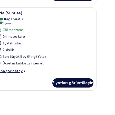
ha
zla
, minibar, odada kasa
da
1 yatak odası, anti alerjik yatak takımı, miniba
5
tay
a (Sunrise)
Sunrise)
Olağanüstü
in
,0
10,0 / 10
(2
2 yorum
üm
yorum)
Çöl manzarası
otoğrafları
64 metre kare
örün
1 yatak odası
2 kişilik
1 en Büyük Boy (King) Yatak
Ücretsiz kablosuz internet
da
ha çok detay
unrise)
kkında
Fiyatları görüntüleyin
ha
zla
tay