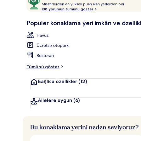
M
üzerinden
Misafirlerden en yüksek puan alan yerlerden biri
Açık yüzme 
i
138 yorumun tümünü göster
9,6,
s
Misafirlerin
a
Popüler konaklama yeri imkân ve özellikl
favorisi
f
i
Havuz
r
l
Ücretsiz otopark
e
r
Restoran
d
e
Tümünü göster
n
Başlıca özellikler
(12)
e
n
y
Ailelere uygun
(6)
ü
k
s
e
Bu konaklama yerini neden seviyoruz?
k
p