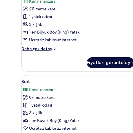
Kanal manzaralı
Duplex)
211 metre kare
için
tüm
1 yatak odası
fotoğrafları
3 kişilik
görün
1 en Büyük Boy (King) Yatak
Ücretsiz kablosuz internet
Süit
Daha çok detay
(Marina
Duplex)
Fiyatları görüntüleyi
hakkında
daha
fazla
Süit
Süit | Oturma alanı | Akıllı tel
14
detay
Süit
için
Kanal manzaralı
tüm
97 metre kare
fotoğrafları
görün
1 yatak odası
3 kişilik
1 en Büyük Boy (King) Yatak
Ücretsiz kablosuz internet