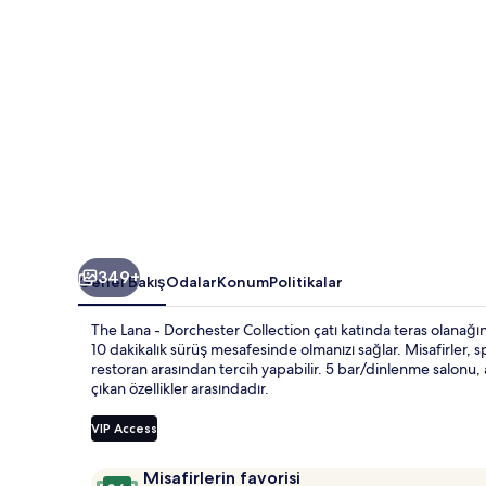
galerisi
349+
Genel Bakış
Odalar
Konum
Politikalar
The Lana - Dorchester Collection çatı katında teras olanağın
10 dakikalık sürüş mesafesinde olmanızı sağlar. Misafirler, sp
restoran arasından tercih yapabilir. 5 bar/dinlenme salonu, 
çıkan özellikler arasındadır.
VIP Access
Yorumlar
10
Misafirlerin favorisi