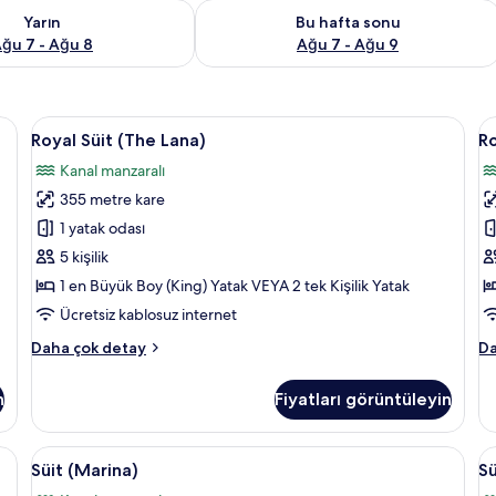
aitliği kontrol et Ağu 7 - Ağu 8
Bu hafta sonu için müsaitliği kontrol 
Yarın
Bu hafta sonu
ğu 7 - Ağu 8
Ağu 7 - Ağu 9
dası, anti alerjik yatak takımı, minibar, odada kasa
Royal
Royal Süit (The Lana) | Oturma alanı | 
R
21
Royal Süit (The Lana)
Ro
Süit
S
Kanal manzaralı
(The
(
355 metre kare
Lana)
M
için
iç
1 yatak odası
tüm
t
5 kişilik
fotoğrafları
f
1 en Büyük Boy (King) Yatak VEYA 2 tek Kişilik Yatak
görün
g
Ücretsiz kablosuz internet
Royal
Ro
Daha çok detay
Da
Süit
Sü
(The
(T
n
Fiyatları görüntüleyin
Lana)
Ma
hakkında
ha
daha
da
dası, anti alerjik yatak takımı, minibar, odada kasa
Süit
Süit (Marina) | 1 yatak odası, anti aler
S
11
fazla
fa
Süit (Marina)
Sü
(Marina)
(
detay
de