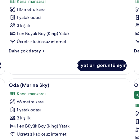
Kanal manzaralı
için
iç
110 metre kare
tüm
t
fotoğrafları
f
1 yatak odası
görün
g
3 kişilik
1 en Büyük Boy (King) Yatak
Ücretsiz kablosuz internet
Süit
Sü
Daha çok detay
Da
(Marina)
(L
hakkında
ha
n
Fiyatları görüntüleyin
daha
da
fazla
fa
detay
de
evizyon, streaming platformları
Oda
1 yatak odası, anti alerjik yatak takımı
O
8
Oda (Marina Sky)
O
(Marina
(
Kanal manzaralı
Sky)
iç
10
66 metre kare
için
t
tüm
f
1 yatak odası
fotoğrafları
g
3 kişilik
görün
1 en Büyük Boy (King) Yatak
Ücretsiz kablosuz internet