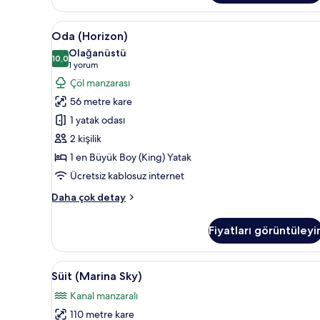
Oda
Oda (Horizon) | 1 yatak odası, a
6
Oda (Horizon)
(Horizon)
Olağanüstü
için
10,0
10,0 / 10
(1
1 yorum
tüm
yorum)
Çöl manzarası
fotoğrafları
56 metre kare
görün
1 yatak odası
2 kişilik
1 en Büyük Boy (King) Yatak
Ücretsiz kablosuz internet
Oda
Daha çok detay
(Horizon)
hakkında
Fiyatları görüntüleyi
daha
fazla
detay
Süit
1 yatak odası, anti alerjik yata
10
Süit (Marina Sky)
(Marina
Kanal manzaralı
Sky)
110 metre kare
için