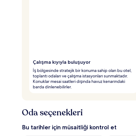
u
a
n
a
l
a
n
y
e
Çalışma kıyıyla buluşuyor
r
l
İş bölgesinde stratejik bir konuma sahip olan bu otel,
e
toplantı odaları ve çalışma istasyonları sunmaktadır.
r
Konuklar mesai saatleri dışında havuz kenarındaki
d
barda dinlenebilirler.
e
n
b
Oda seçenekleri
i
r
i
Bu tarihler için müsaitliği kontrol et