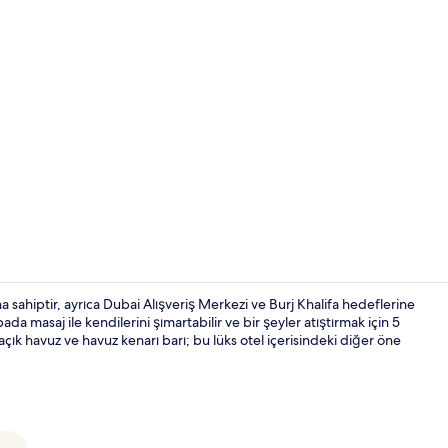
İçerik üretic
a sahiptir, ayrıca Dubai Alışveriş Merkezi ve Burj Khalifa hedeflerine
ada masaj ile kendilerini şımartabilir ve bir şeyler atıştırmak için 5
açık havuz ve havuz kenarı barı; bu lüks otel içerisindeki diğer öne
Royal Süit (T