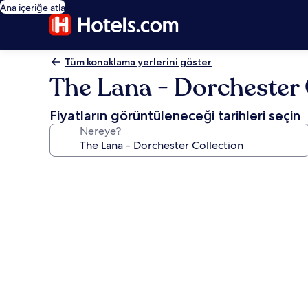
Ana içeriğe atla
Tüm konaklama yerlerini göster
The Lana - Dorchester 
Fiyatların görüntüleneceği tarihleri seçin
Nereye?
The
Lana
-
Dorchester
Collection
için
fotoğraf