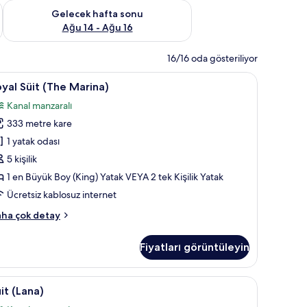
et Ağu 7 - Ağu 9
Önümüzdeki hafta sonu için müsaitliği kontrol et Ağu 14 - Ağu
Gelecek hafta sonu
Ağu 14 - Ağu 16
16/16 oda gösteriliyor
Akıllı televizyon, streaming platformları
oyal
Royal Süit (The Marina) | Oturma alanı | Akıllı
33
yal Süit (The Marina)
üit
Kanal manzaralı
The
333 metre kare
arina)
in
1 yatak odası
üm
5 kişilik
otoğrafları
1 en Büyük Boy (King) Yatak VEYA 2 tek Kişilik Yatak
örün
Ücretsiz kablosuz internet
yal
ha çok detay
it
he
Fiyatları görüntüleyin
rina)
kkında
ha
jik yatak takımı, minibar, odada kasa
üit
Süit (Lana) | 1 yatak odası, anti alerjik yatak t
12
zla
it (Lana)
Lana)
tay