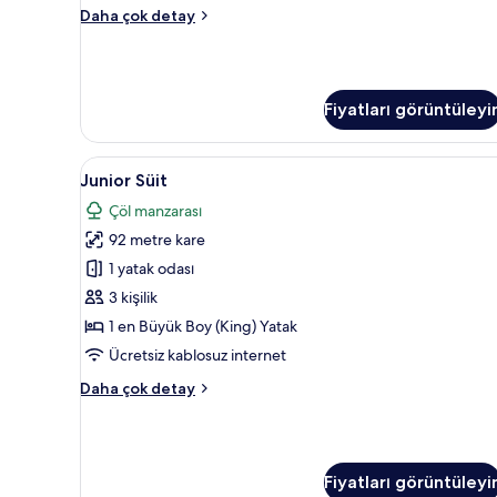
Süit
Daha çok detay
hakkında
daha
fazla
detay
Fiyatları görüntüleyi
Junior
Junior Süit | 1 yatak odası, ant
17
Junior Süit
Süit
Çöl manzarası
için
92 metre kare
tüm
fotoğrafları
1 yatak odası
görün
3 kişilik
1 en Büyük Boy (King) Yatak
Ücretsiz kablosuz internet
Junior
Daha çok detay
Süit
hakkında
daha
fazla
Fiyatları görüntüleyi
detay