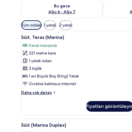
Bu gece için müsaitliği kontrol et Ağu 6 - Ağu 7
Yarın için müs
Bu gece
Ağu 6 - Ağu 7
A
Odalar
Tüm odalar
1 yatak
2 yatak
için
Süit,
Süit, Teras (Marina) | 1 yatak o
mevcut
11
Süit, Teras (Marina)
Teras
filtreler
Kanal manzaralı
(Marina)
221 metre kare
için
tüm
1 yatak odası
fotoğrafları
3 kişilik
görün
1 en Büyük Boy (King) Yatak
Ücretsiz kablosuz internet
Süit,
Daha çok detay
Teras
(Marina)
Fiyatları görüntüleyi
hakkında
daha
fazla
Süit
Süit (Marina Duplex) | 1 yatak o
18
detay
Süit (Marina Duplex)
(Marina