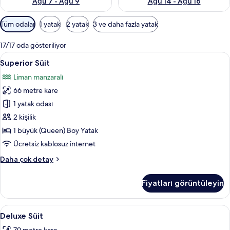
Ağu 7 - Ağu 9
Ağu 14 - Ağu 16
Odalar
Tüm odalar
1 yatak
2 yatak
3 ve daha fazla yatak
için
mevcut
17/17 oda gösteriliyor
filtreler
Superior
Superior Süit | Oturma alanı | Dijital T
7
Superior Süit
Süit
Liman manzaralı
için
66 metre kare
tüm
fotoğrafları
1 yatak odası
görün
2 kişilik
1 büyük (Queen) Boy Yatak
Ücretsiz kablosuz internet
Superior
Daha çok detay
Süit
hakkında
Fiyatları görüntüleyin
daha
fazla
detay
Deluxe
Ses yalıtımı, ücretsiz kablosuz İnternet
4
Deluxe Süit
Süit