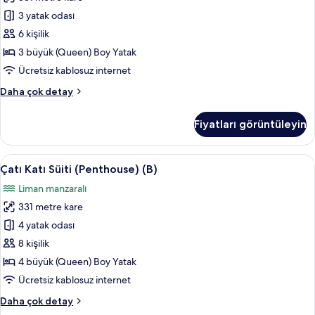
(Penthouse)
(A)
3 yatak odası
için
6 kişilik
tüm
3 büyük (Queen) Boy Yatak
fotoğrafları
Ücretsiz kablosuz internet
görün
Çatı
Daha çok detay
Katı
Süiti
Fiyatları görüntüleyin
(Penthouse)
(A)
hakkında
Çatı
Ses yalıtımı, ücretsiz kablosuz İnternet
14
daha
Çatı Katı Süiti (Penthouse) (B)
Katı
fazla
Liman manzaralı
detay
Süiti
331 metre kare
(Penthouse)
(B)
4 yatak odası
için
8 kişilik
tüm
4 büyük (Queen) Boy Yatak
fotoğrafları
Ücretsiz kablosuz internet
görün
Çatı
Daha çok detay
Katı