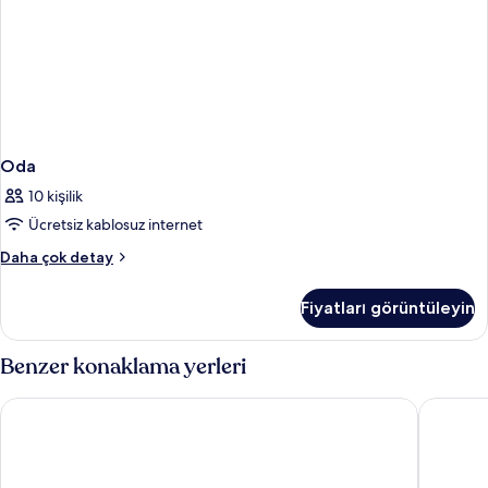
Oda
10 kişilik
Ücretsiz kablosuz internet
Oda
Daha çok detay
hakkında
daha
Fiyatları görüntüleyin
fazla
detay
Benzer konaklama yerleri
Busan View Hotel Busan Station
Toyoko I