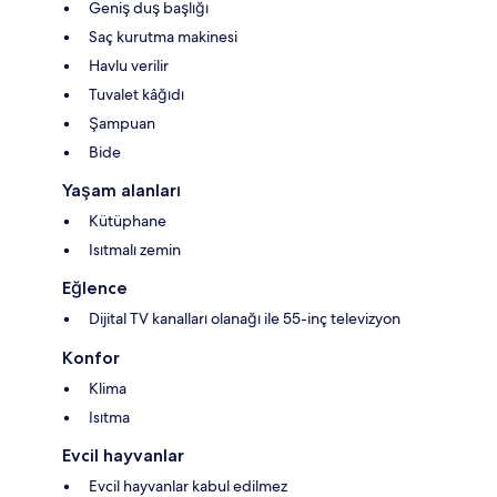
Geniş duş başlığı
Saç kurutma makinesi
Havlu verilir
Tuvalet kâğıdı
Şampuan
Bide
Yaşam alanları
Kütüphane
Isıtmalı zemin
Eğlence
Dijital TV kanalları olanağı ile 55-inç televizyon
Konfor
Klima
Isıtma
Evcil hayvanlar
Evcil hayvanlar kabul edilmez