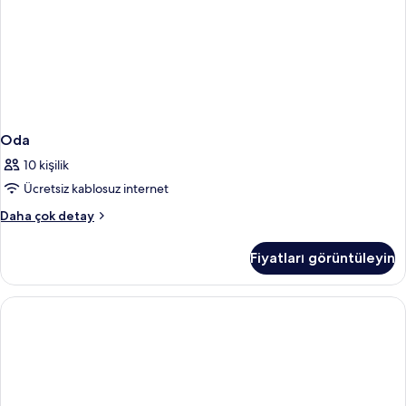
Oda
10 kişilik
Ücretsiz kablosuz internet
Oda
Daha çok detay
hakkında
daha
Fiyatları görüntüleyin
fazla
detay