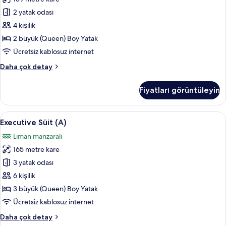
tüm
fotoğrafları
2 yatak odası
görün
4 kişilik
2 büyük (Queen) Boy Yatak
Ücretsiz kablosuz internet
Family
Daha çok detay
Süit
hakkında
Fiyatları görüntüleyin
daha
fazla
detay
Executive
Executive Süit (A) | Ses yalıtımı, ücrets
9
Executive Süit (A)
Süit
Liman manzaralı
(A)
165 metre kare
için
tüm
3 yatak odası
fotoğrafları
6 kişilik
görün
3 büyük (Queen) Boy Yatak
Ücretsiz kablosuz internet
Executive
Daha çok detay
Süit