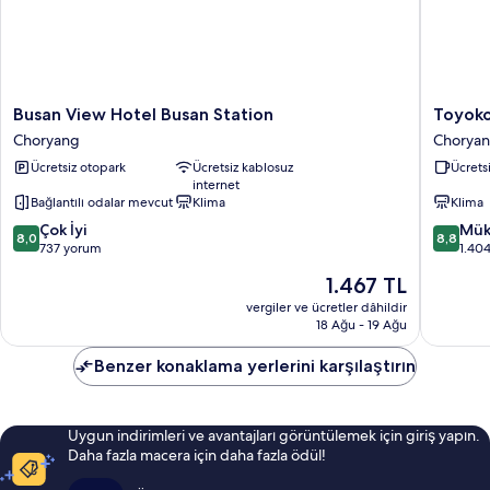
Busan
Toyoko
Busan View Hotel Busan Station
Toyoko
View
Inn
Choryang
Chorya
Hotel
Busan
Ücretsiz otopark
Ücretsiz kablosuz
Ücretsi
Busan
Station
internet
Station
No.1
Bağlantılı odalar mevcut
Klima
Klima
Choryang
Chorya
10
10
Çok İyi
Mük
8,0
8,8
üzerinden
üzerind
737 yorum
1.40
8.0,
8.8,
Güncel
1.467 TL
Çok
Mükemm
fiyat:
İyi,
1.404
vergiler ve ücretler dâhildir
1.467 TL
18 Ağu - 19 Ağu
737
yorum
yorum
Benzer konaklama yerlerini karşılaştırın
Uygun indirimleri ve avantajları görüntülemek için giriş yapın.
Daha fazla macera için daha fazla ödül!