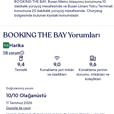
BOOKING THE BAY, Busan Metro İstasyonu konumuna 10
dakikalık yürüyüş mesafesinde ve Busan Limanı Yolcu Terminali
konumuna 20 dakikalık yürüyüş mesafesinde, Choryang
bölgesinde bulunan kıyıdaki konumdadır.
BOOKING THE BAY Yorumları
Yorumlar
Harika
9,2
118 yorum
9,4
9,0
9,6
Temizlik
Konaklama yeri imkân
Konaklama yerinin
ve özellikleri
durumu, imkânları ve
kolaylıkları
Yorumlar
Doğrulanmış yorum
10/10 Olağanüstü
11 Temmuz 2026
Google ile çevir