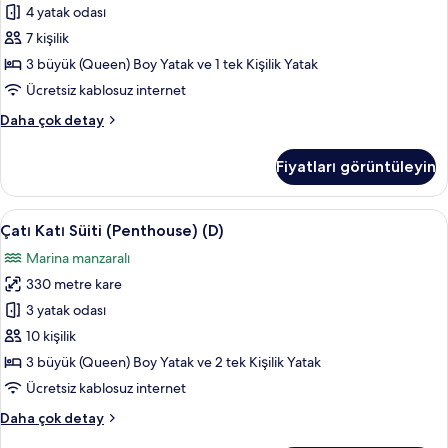
out,
4 yatak odası
(Penthouse)
Accessible
(C)
7 kişilik
Room)
için
hakkında
3 büyük (Queen) Boy Yatak ve 1 tek Kişilik Yatak
daha
tüm
Ücretsiz kablosuz internet
fazla
fotoğrafları
detay
Çatı
Daha çok detay
görün
Katı
Süiti
Fiyatları görüntüleyin
(Penthouse)
(C)
hakkında
Çatı
Çatı Katı Süiti (Penthouse) (D) | Oturma
1
daha
Çatı Katı Süiti (Penthouse) (D)
Katı
fazla
Marina manzaralı
detay
Süiti
330 metre kare
(Penthouse)
(D)
3 yatak odası
için
10 kişilik
tüm
3 büyük (Queen) Boy Yatak ve 2 tek Kişilik Yatak
fotoğrafları
Ücretsiz kablosuz internet
görün
Çatı
Daha çok detay
Katı