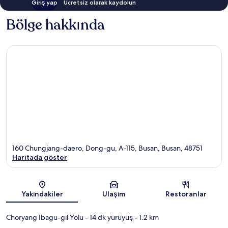
Giriş yap
Ücretsiz olarak kaydolun
Bölge hakkında
160 Chungjang-daero, Dong-gu, A-115, Busan, Busan, 48751
Haritada göster
Harita
Yakındakiler
Ulaşım
Restoranlar
Choryang Ibagu-gil Yolu
- 14 dk yürüyüş
- 1.2 km