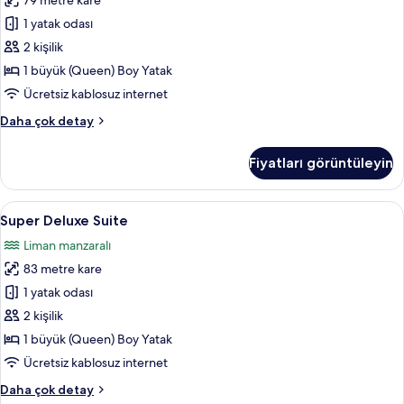
79 metre kare
için
1 yatak odası
tüm
fotoğrafları
2 kişilik
görün
1 büyük (Queen) Boy Yatak
Ücretsiz kablosuz internet
Deluxe
Daha çok detay
Süit
hakkında
Fiyatları görüntüleyin
daha
fazla
detay
Super
Super Deluxe Suite | Ses yalıtımı, ücret
8
Super Deluxe Suite
Deluxe
Liman manzaralı
Suite
83 metre kare
için
tüm
1 yatak odası
fotoğrafları
2 kişilik
görün
1 büyük (Queen) Boy Yatak
Ücretsiz kablosuz internet
Super
Daha çok detay