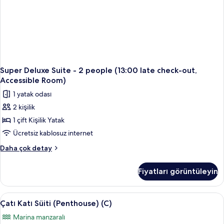
Super Deluxe Suite - 2 people (13:00 late check-out,
Accessible Room)
1 yatak odası
2 kişilik
1 çift Kişilik Yatak
Ücretsiz kablosuz internet
Super
Daha çok detay
Deluxe
Suite
Fiyatları görüntüleyin
-
2
people
Çatı
Çatı Katı Süiti (Penthouse) (C) | Oturma
2
(13:00
Çatı Katı Süiti (Penthouse) (C)
Katı
late
Marina manzaralı
check-
Süiti