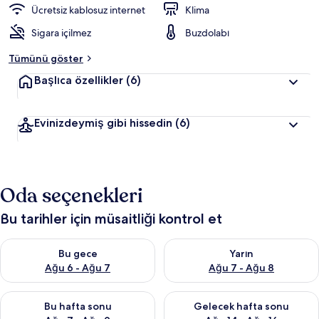
Ücretsiz kablosuz internet
Klima
Sigara içilmez
Buzdolabı
Tümünü göster
Başlıca özellikler
(6)
Evinizdeymiş gibi hissedin
(6)
Oda seçenekleri
Bu tarihler için müsaitliği kontrol et
Bu gece için müsaitliği kontrol et Ağu 6 - Ağu 7
Yarın için müsaitliği kontrol e
Bu gece
Yarın
Ağu 6 - Ağu 7
Ağu 7 - Ağu 8
Bu hafta sonu için müsaitliği kontrol et Ağu 7 - Ağu 9
Önümüzdeki hafta sonu için müs
Bu hafta sonu
Gelecek hafta sonu