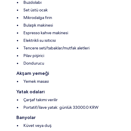
Buzdolabı
Set üstü ocak
Mikrodalga fırın
Bulaşık makinesi
Espresso kahve makinesi
Elektrikli su ısıtıcısı
Tencere seti/tabaklar/mutfak aletleri
Pilav pişirici
Dondurucu
Akşam yemeği
Yemek masası
Yatak odaları
Çarşaf takımı verilir
Portatif/ilave yatak: günlük 33000.0 KRW
Banyolar
Küvet veya duş