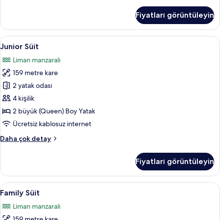
Deluxe
Suite
Fiyatları görüntüleyin
hakkında
daha
fazla
Junior
Junior Süit | Ses yalıtımı, ücretsiz kab
8
detay
Junior Süit
Süit
Liman manzaralı
için
159 metre kare
tüm
fotoğrafları
2 yatak odası
görün
4 kişilik
2 büyük (Queen) Boy Yatak
Ücretsiz kablosuz internet
Junior
Daha çok detay
Süit
hakkında
Fiyatları görüntüleyin
daha
fazla
detay
Family
Family Süit | Ses yalıtımı, ücretsiz kabl
7
Family Süit
Süit
Liman manzaralı
için
159 metre kare