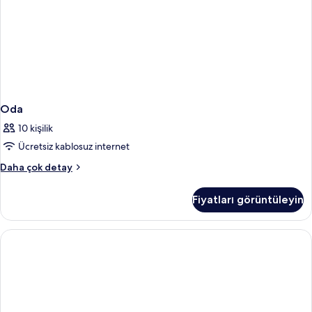
Oda
10 kişilik
Ücretsiz kablosuz internet
Oda
Daha çok detay
hakkında
daha
Fiyatları görüntüleyin
fazla
detay