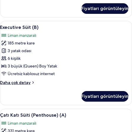
(A)
Fiyatları görüntüleyin
hakkında
daha
fazla
Executive
Executive Süit (B) | Ses yalıtımı, ücrets
8
detay
Executive Süit (B)
Süit
Liman manzaralı
(B)
185 metre kare
için
tüm
3 yatak odası
fotoğrafları
6 kişilik
görün
3 büyük (Queen) Boy Yatak
Ücretsiz kablosuz internet
Executive
Daha çok detay
Süit
(B)
Fiyatları görüntüleyin
hakkında
daha
fazla
Çatı
Dijital TV kanalları bulunan 55 inç tele
23
detay
Çatı Katı Süiti (Penthouse) (A)
Katı
Liman manzaralı
Süiti
331 metre kare