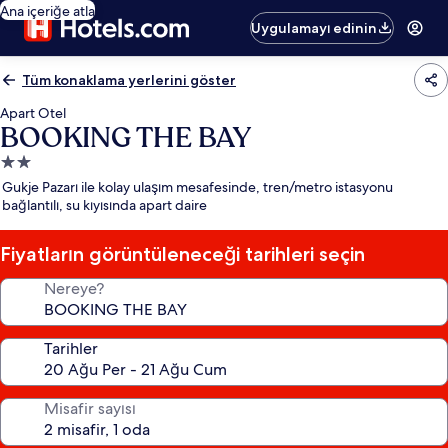
Ana içeriğe atla
Uygulamayı edinin
Tüm konaklama yerlerini göster
Apart Otel
BOOKING THE BAY
2.0
yıldızlı
Gukje Pazarı ile kolay ulaşım mesafesinde, tren/metro istasyonu
konaklama
bağlantılı, su kıyısında apart daire
yeri
Fiyatların görüntüleneceği tarihleri seçin
Nereye?
Tarihler
Misafir sayısı