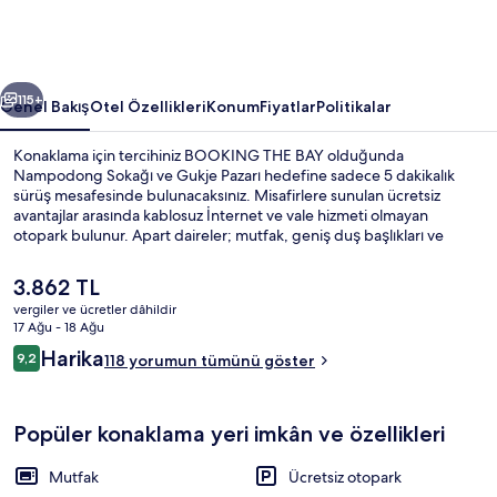
galerisi
ceki
Sonraki
115+
Genel Bakış
Otel Özellikleri
Konum
Fiyatlar
Politikalar
Konaklama için tercihiniz BOOKING THE BAY olduğunda
Nampodong Sokağı ve Gukje Pazarı hedefine sadece 5 dakikalık
sürüş mesafesinde bulunacaksınız. Misafirlere sunulan ücretsiz
avantajlar arasında kablosuz İnternet ve vale hizmeti olmayan
otopark bulunur. Apart daireler; mutfak, geniş duş başlıkları ve
espresso kahve makinesi içerir. Toplu taşıma yakındadır, Busan
Metro İstasyonu 10 dakikalık yürüme mesafesinde bulunur.
Şu
3.862 TL
anki
vergiler ve ücretler dâhildir
fiyat
17 Ağu - 18 Ağu
Dijital TV kanalları bulunan 55 inç tele
3.862 TL
Yorumlar
Harika
9,2
118 yorumun tümünü göster
9,2/10
Popüler konaklama yeri imkân ve özellikleri
Mutfak
Ücretsiz otopark