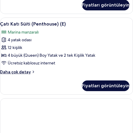
Süiti
Fiyatları görüntüleyin
(Penthouse)
(D)
hakkında
Çatı
Çatı Katı Süiti (Penthouse) (E) | Oturma
17
daha
Çatı Katı Süiti (Penthouse) (E)
Katı
fazla
Marina manzaralı
detay
Süiti
4 yatak odası
(Penthouse)
(E)
12 kişilik
için
4 büyük (Queen) Boy Yatak ve 2 tek Kişilik Yatak
tüm
Ücretsiz kablosuz internet
fotoğrafları
Çatı
Daha çok detay
görün
Katı
Süiti
Fiyatları görüntüleyin
(Penthouse)
(E)
hakkında
daha
fazla
detay