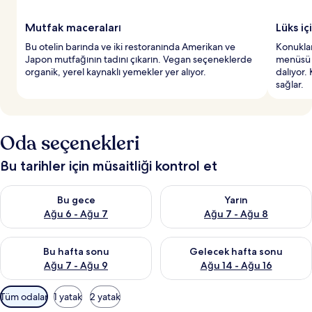
Mutfak maceraları
Lüks i
Bu otelin barında ve iki restoranında Amerikan ve
Konuklar
Japon mutfağının tadını çıkarın. Vegan seçeneklerde
menüsü v
organik, yerel kaynaklı yemekler yer alıyor.
dalıyor.
sağlar.
Oda seçenekleri
Bu tarihler için müsaitliği kontrol et
Bu gece için müsaitliği kontrol et Ağu 6 - Ağu 7
Yarın için müsaitliği kontrol e
Bu gece
Yarın
Ağu 6 - Ağu 7
Ağu 7 - Ağu 8
Bu hafta sonu için müsaitliği kontrol et Ağu 7 - Ağu 9
Önümüzdeki hafta sonu için müs
Bu hafta sonu
Gelecek hafta sonu
Ağu 7 - Ağu 9
Ağu 14 - Ağu 16
Odalar
Tüm odalar
1 yatak
2 yatak
için