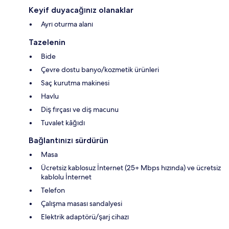
Keyif duyacağınız olanaklar
Ayrı oturma alanı
Tazelenin
Bide
Çevre dostu banyo/kozmetik ürünleri
Saç kurutma makinesi
Havlu
Diş fırçası ve diş macunu
Tuvalet kâğıdı
Bağlantınızı sürdürün
Masa
Ücretsiz kablosuz İnternet (25+ Mbps hızında) ve ücretsiz
kablolu İnternet
Telefon
Çalışma masası sandalyesi
Elektrik adaptörü/şarj cihazı