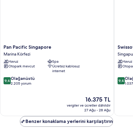
Dinlenme
Salonu
Girişi
hakkında
daha
fazla
detay
Pan
Swissote
Pan Pacific Singapore
Swisso
Pacific
The
Marina Körfezi
Singapu
Singapore
Stamfor
Havuz
Spa
Havuz
Marina
Singapo
Otopark mevcut
Ücretsiz kablosuz
Otopa
Körfezi
Singapu
internet
Merkezi
10
10
Olağanüstü
Ola
9,4
9,4
üzerinden
üzerind
2.205 yorum
1.03
9.4,
9.4,
Olağanüstü,
Olağanü
Güncel
16.375 TL
2.205
1.037
fiyat:
yorum
yorum
vergiler ve ücretler dâhildir
16.375 TL
27 Ağu - 28 Ağu
Benzer konaklama yerlerini karşılaştırın