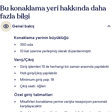
yorumlarda bulunuyor. Toplu taşıma yakındadır, City Hall İstasyonu 3
dakikalık ve Bras Basah İstasyonu 6 dakikalık yürüme mesafesinde
Bu konaklama yeri hakkında daha
bulunur.
fazla bilgi
Genel bakış
Konaklama yerinin büyüklüğü
350 oda
10 kat üzerine yerleşmiş olarak düzenlenmiştir
Varış/Çıkış
Giriş işlemleri 15 ile herhangi bir zaman arasında yapılabilir
Hızlı giriş/çıkış yapılabilir
Minimum giriş yaşı: 18
Çıkış saati: öğlen
Özel giriş talimatları
Misafirleri konaklama yerine varışta resepsiyon personeli
karşılayacaktır