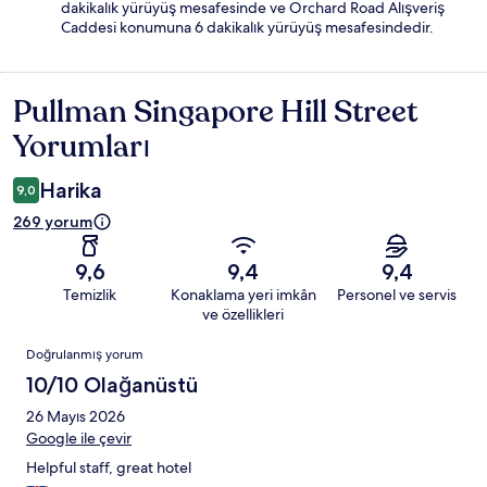
dakikalık yürüyüş mesafesinde ve Orchard Road Alışveriş
Caddesi konumuna 6 dakikalık yürüyüş mesafesindedir.
Pullman Singapore Hill Street
Yorumlar
Yorumları
Harika
9,0
269 yorum
9,6
9,4
9,4
Temizlik
Konaklama yeri imkân
Personel ve servis
ve özellikleri
Yorumlar
Doğrulanmış yorum
10/10 Olağanüstü
26 Mayıs 2026
Google ile çevir
Helpful staff, great hotel