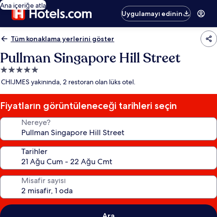
Ana içeriğe atla
Uygulamayı edinin
Tüm konaklama yerlerini göster
Pullman Singapore Hill Street
5.0
yıldızlı
CHIJMES yakınında, 2 restoran olan lüks otel.
konaklama
yeri
Fiyatların görüntüleneceği tarihleri seçin
Nereye?
Tarihler
Misafir sayısı
Ara