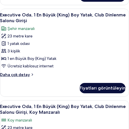
Kişilik
Yatak
Executive
Minibar, odada kasa, masa, güneşlik/
7
hakkında
Executive Oda, 1 En Büyük (King) Boy Yatak, Club Dinlenme
Oda,
daha
Salonu Girişi
fazla
1
Şehir manzaralı
detay
En
23 metre kare
Büyük
1 yatak odası
(King)
Boy
3 kişilik
Yatak,
1 en Büyük Boy (King) Yatak
Club
Ücretsiz kablosuz internet
Dinlenme
Executive
Daha çok detay
Salonu
Oda,
Girişi
1
Fiyatları görüntüleyin
En
için
Büyük
tüm
(King)
Executive
Minibar, odada kasa, masa, güneşlik/
fotoğrafları
6
Boy
Executive Oda, 1 En Büyük (King) Boy Yatak, Club Dinlenme
Oda,
görün
Yatak,
Salonu Girişi, Koy Manzaralı
Club
1
Koy manzaralı
Dinlenme
En
Salonu
23 metre kare