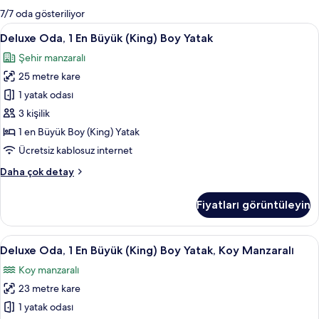
mevcut
7/7 oda gösteriliyor
filtreler
Deluxe
Minibar, odada kasa, masa, güneşlik/
5
Deluxe Oda, 1 En Büyük (King) Boy Yatak
Oda,
Şehir manzaralı
1
25 metre kare
En
Büyük
1 yatak odası
(King)
3 kişilik
Boy
1 en Büyük Boy (King) Yatak
Yatak
Ücretsiz kablosuz internet
için
Deluxe
Daha çok detay
tüm
Oda,
fotoğrafları
1
Fiyatları görüntüleyin
görün
En
Büyük
(King)
Deluxe
Minibar, odada kasa, masa, güneşlik/
6
Boy
Deluxe Oda, 1 En Büyük (King) Boy Yatak, Koy Manzaralı
Oda,
Yatak
Koy manzaralı
hakkında
1
daha
23 metre kare
En
fazla
Büyük
1 yatak odası
detay