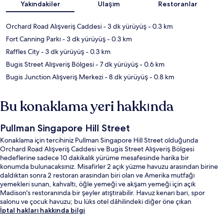
Yakındakiler
Ulaşım
Restoranlar
Orchard Road Alışveriş Caddesi
- 3 dk yürüyüş
- 0.3 km
Fort Canning Parkı
- 3 dk yürüyüş
- 0.3 km
Raffles City
- 3 dk yürüyüş
- 0.3 km
Bugis Street Alışveriş Bölgesi
- 7 dk yürüyüş
- 0.6 km
Bugis Junction Alışveriş Merkezi
- 8 dk yürüyüş
- 0.8 km
Bu konaklama yeri hakkında
Pullman Singapore Hill Street
Konaklama için tercihiniz Pullman Singapore Hill Street olduğunda
Orchard Road Alışveriş Caddesi ve Bugis Street Alışveriş Bölgesi
hedeflerine sadece 10 dakikalık yürüme mesafesinde harika bir
konumda bulunacaksınız. Misafirler 2 açık yüzme havuzu arasından birine
daldıktan sonra 2 restoran arasından biri olan ve Amerika mutfağı
yemekleri sunan, kahvaltı, öğle yemeği ve akşam yemeği için açık
Madison's restoranında bir şeyler atıştırabilir. Havuz kenarı barı, spor
salonu ve çocuk havuzu; bu lüks otel dâhilindeki diğer öne çıkan
özellikler arasındadır. Misafirler yardıma hazır personel hakkında harika
İptal hakları hakkında bilgi