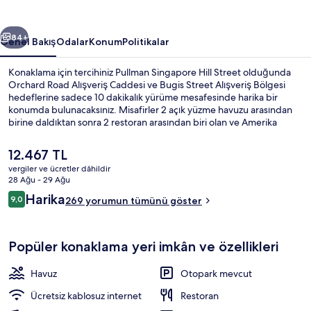
galerisi
ceki
Sonraki
84+
Genel Bakış
Odalar
Konum
Politikalar
Konaklama için tercihiniz Pullman Singapore Hill Street olduğunda
Orchard Road Alışveriş Caddesi ve Bugis Street Alışveriş Bölgesi
hedeflerine sadece 10 dakikalık yürüme mesafesinde harika bir
konumda bulunacaksınız. Misafirler 2 açık yüzme havuzu arasından
birine daldıktan sonra 2 restoran arasından biri olan ve Amerika
mutfağı yemekleri sunan, kahvaltı, öğle yemeği ve akşam yemeği
için açık Madison's restoranında bir şeyler atıştırabilir. Havuz kenarı
Şu
12.467 TL
barı, spor salonu ve çocuk havuzu; bu lüks otel dâhilindeki diğer öne
anki
vergiler ve ücretler dâhildir
çıkan özellikler arasındadır. Misafirler yardıma hazır personel
fiyat
28 Ağu - 29 Ağu
hakkında harika yorumlarda bulunuyor. Toplu taşıma yakındadır, City
2 açık yüzme havuzu, ücretsiz havuz ka
12.467 TL
Yorumlar
Hall İstasyonu 3 dakikalık ve Bras Basah İstasyonu 6 dakikalık yürüme
Harika
9,0
269 yorumun tümünü göster
9,0/10
mesafesinde bulunur.
Popüler konaklama yeri imkân ve özellikleri
Havuz
Otopark mevcut
Ücretsiz kablosuz internet
Restoran