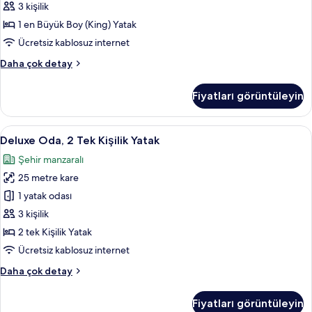
(King)
3 kişilik
Boy
1 en Büyük Boy (King) Yatak
Yatak,
Ücretsiz kablosuz internet
Koy
Deluxe
Daha çok detay
Manzaralı
Oda,
için
1
Fiyatları görüntüleyin
tüm
En
Büyük
fotoğrafları
(King)
Deluxe
Minibar, odada kasa, masa, güneşlik/
görün
5
Boy
Deluxe Oda, 2 Tek Kişilik Yatak
Oda,
Yatak,
Şehir manzaralı
Koy
2
Manzaralı
25 metre kare
Tek
hakkında
Kişilik
1 yatak odası
daha
Yatak
fazla
3 kişilik
detay
için
2 tek Kişilik Yatak
tüm
Ücretsiz kablosuz internet
fotoğrafları
Deluxe
Daha çok detay
görün
Oda,
2
Fiyatları görüntüleyin
Tek