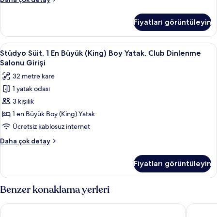
için
Oda,
tüm
2
Fiyatları görüntüleyin
Tek
fotoğrafları
Kişilik
görün
Yatak,
Stüdyo
Stüdyo Süit, 1 En Büyük (King) Boy Ya
10
Club
Stüdyo Süit, 1 En Büyük (King) Boy Yatak, Club Dinlenme
Süit,
Dinlenme
Salonu Girişi
Salonu
1
32 metre kare
Girişi
En
hakkında
1 yatak odası
Büyük
daha
3 kişilik
(King)
fazla
detay
Boy
1 en Büyük Boy (King) Yatak
Yatak,
Ücretsiz kablosuz internet
Club
Stüdyo
Daha çok detay
Dinlenme
Süit,
Salonu
1
Fiyatları görüntüleyin
En
Girişi
Büyük
için
(King)
Benzer konaklama yerleri
tüm
Boy
Yatak,
fotoğrafları
Pan Pacific Singapore
Swissote
Club
görün