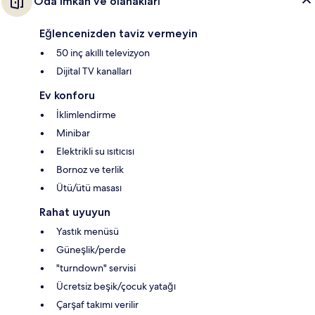
Oda imkân ve olanakları
Eğlencenizden taviz vermeyin
50 inç akıllı televizyon
Dijital TV kanalları
Ev konforu
İklimlendirme
Minibar
Elektrikli su ısıtıcısı
Bornoz ve terlik
Ütü/ütü masası
Rahat uyuyun
Yastık menüsü
Güneşlik/perde
"turndown" servisi
Ücretsiz beşik/çocuk yatağı
Çarşaf takımı verilir