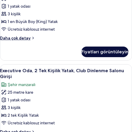
Büyük
Girişi
1 yatak odası
(King)
hakkında
daha
Boy
3 kişilik
fazla
Yatak,
1 en Büyük Boy (King) Yatak
detay
Club
Ücretsiz kablosuz internet
Dinlenme
Executive
Daha çok detay
Salonu
Oda,
Girişi,
1
Fiyatları görüntüleyin
En
Koy
Büyük
Manzaralı
(King)
Executive
Minibar, odada kasa, masa, güneşlik/
için
6
Boy
Executive Oda, 2 Tek Kişilik Yatak, Club Dinlenme Salonu
Oda,
tüm
Yatak,
Girişi
Club
2
fotoğrafları
Şehir manzaralı
Dinlenme
Tek
görün
Salonu
25 metre kare
Kişilik
Girişi,
1 yatak odası
Yatak,
Koy
Manzaralı
Club
3 kişilik
hakkında
Dinlenme
2 tek Kişilik Yatak
daha
Salonu
fazla
Ücretsiz kablosuz internet
Girişi
detay
Executive
Daha çok detay