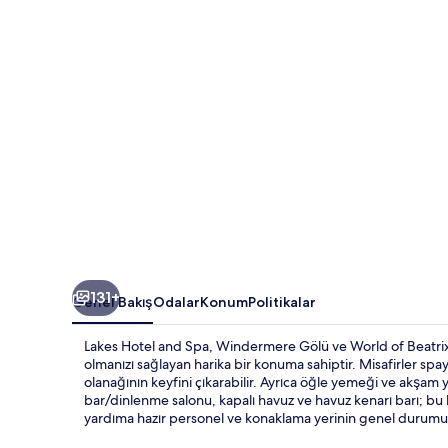
galerisi
131+
Genel Bakış
Odalar
Konum
Politikalar
Lakes Hotel and Spa, Windermere Gölü ve World of Beatrix
olmanızı sağlayan harika bir konuma sahiptir. Misafirler spa
olanağının keyfini çıkarabilir. Ayrıca öğle yemeği ve akşam 
bar/dinlenme salonu, kapalı havuz ve havuz kenarı barı; bu lü
yardıma hazır personel ve konaklama yerinin genel durumu il