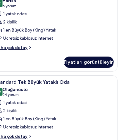
Harika
in
0
9,0 / 10
(6
6 yorum
üm
yorum)
1 yatak odası
otoğrafları
2 kişilik
örün
1 en Büyük Boy (King) Yatak
Ücretsiz kablosuz internet
perior
ha çok detay
da
kkında
Fiyatları görüntüleyin
ha
zla
tay
Two Levels (DUPLEX) | Anti alerjik yatak takımı, odada kasa, masa, ütü/ütü 
tandard
Standard Tek Büyük Yataklı Oda | Anti alerjik
5
andard Tek Büyük Yataklı Oda
ek
Olağanüstü
üyük
8
,8 / 10
(24
24 yorum
taklı
yorum)
1 yatak odası
da
2 kişilik
in
1 en Büyük Boy (King) Yatak
üm
Ücretsiz kablosuz internet
otoğrafları
örün
andard
ha çok detay