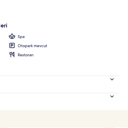
rinin ön cephesi
eri
Spa
Otopark mevcut
Restoran