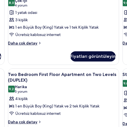
Çok iyi
fazla
(Sleeps
8,0
iç
9,
8,0 / 10
(4
4 yorum
detay
Three)
t
yorum)
1 yatak odası
için
f
3 kişilik
tüm
g
1 en Büyük Boy (King) Yatak ve 1 tek Kişilik Yatak
fotoğrafları
Ücretsiz kablosuz internet
görün
Family
Su
Daha çok detay
Da
Oda
O
(Sleeps
ha
n
Fiyatları görüntüleyin
Three)
da
hakkında
fa
daha
de
eras/veranda
Two
Two Bedroom First Floor Apartment on 
S
12
fazla
Two Bedroom First Floor Apartment on Two Levels
St
Bedroom
T
detay
(DUPLEX)
First
B
9,
9
Harika
9,2
Floor
Ya
9,2 / 10
(5
5 yorum
Apartment
O
yorum)
4 kişilik
on
iç
1 en Büyük Boy (King) Yatak ve 2 tek Kişilik Yatak
Two
t
Ücretsiz kablosuz internet
Levels
f
Two
Daha çok detay
(DUPLEX)
g
St
Da
Bedroom