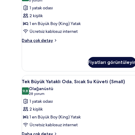
(6
6 yorum
fazla
with
detay
yorum)
1 yatak odası
Hot
2 kişilik
Tub
1 en Büyük Boy (King) Yatak
(Adults
Ücretsiz kablosuz internet
Only)
(DUPLEX)
Roof
Daha çok detay
Top
için
Suite
tüm
with
fotoğrafları
Hot
Fiyatları görüntüleyi
görün
Tub
(Adults
Tek
Tek Büyük Yataklı Oda, Sıcak Su
Only)
2
Tek Büyük Yataklı Oda, Sıcak Su Küveti (Small)
(DUPLEX)
Büyük
Olağanüstü
hakkında
Yataklı
9,8
9,8 / 10
(28
28 yorum
daha
Oda,
fazla
yorum)
1 yatak odası
detay
Sıcak
2 kişilik
Su
1 en Büyük Boy (King) Yatak
Küveti
Ücretsiz kablosuz internet
(Small)
için
Tek
Daha çok detay