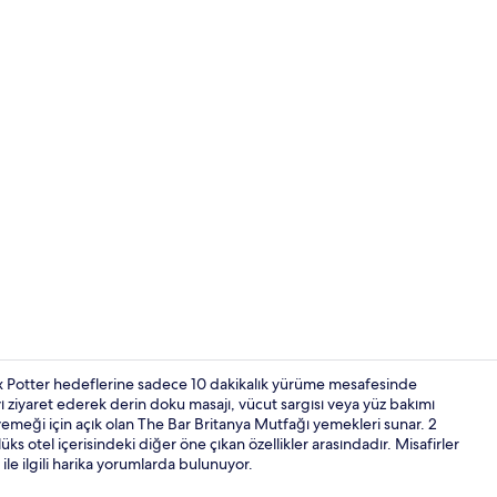
Kapalı yüzm
 Potter hedeflerine sadece 10 dakikalık yürüme mesafesinde
yı ziyaret ederek derin doku masajı, vücut sargısı veya yüz bakımı
yemeği için açık olan The Bar Britanya Mutfağı yemekleri sunar. 2
2 bar/dinlen
ks otel içerisindeki diğer öne çıkan özellikler arasındadır. Misafirler
e ilgili harika yorumlarda bulunuyor.