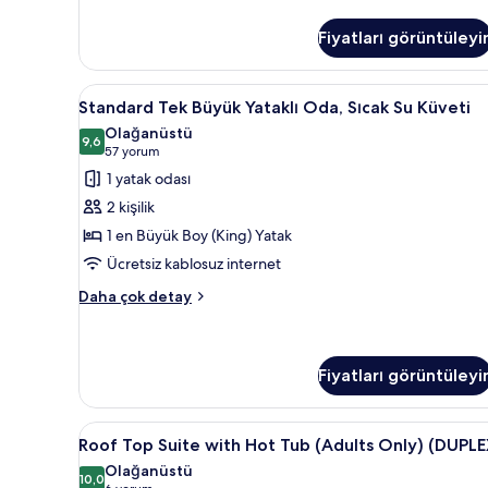
Katı
Süiti
Fiyatları görüntüleyi
(Penthouse)
hakkında
daha
Standard
Standard Tek Büyük Yataklı Oda,
7
fazla
Standard Tek Büyük Yataklı Oda, Sıcak Su Küveti
Tek
detay
Olağanüstü
Büyük
9,6
9,6 / 10
(57
57 yorum
Yataklı
yorum)
1 yatak odası
Oda,
2 kişilik
Sıcak
1 en Büyük Boy (King) Yatak
Su
Ücretsiz kablosuz internet
Küveti
için
Standard
Daha çok detay
Tek
tüm
Büyük
fotoğrafları
Yataklı
görün
Oda,
Fiyatları görüntüleyi
Sıcak
Su
Roof
Roof Top Suite with Hot Tub (A
Küveti
5
Roof Top Suite with Hot Tub (Adults Only) (DUPLE
hakkında
Top
Olağanüstü
daha
Suite
10,0
10,0 / 10