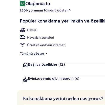
Yorumlar
Olağanüstü
9,4
9,4/10
1.306 yorumun tümünü göster
Konaklama ye
Popüler konaklama yeri imkân ve özellikl
Havuz
Havaalanı transferi
Ücretsiz kablosuz internet
Tümünü göster
Başlıca özellikler
(12)
Evinizdeymiş gibi hissedin
(6)
Bu konaklama yerini neden seviyoruz?