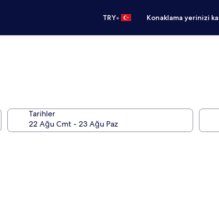
•
TRY
Konaklama yerinizi k
Tarihler