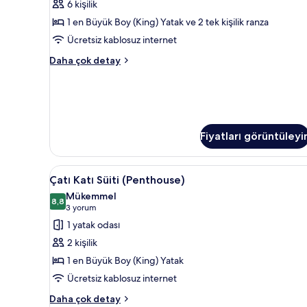
tüm
with
6 kişilik
(Sleeps
Built
fotoğrafları
1 en Büyük Boy (King) Yatak ve 2 tek kişilik ranza
Six)
in
görün
için
Ücretsiz kablosuz internet
Beds
(Duplex)
tüm
Family
Daha çok detay
hakkında
fotoğrafları
Oda
daha
(Sleeps
görün
fazla
Six)
detay
hakkında
daha
fazla
Fiyatları görüntüleyi
detay
Çatı
Çatı Katı Süiti (Penthouse) | T
8
Çatı Katı Süiti (Penthouse)
Katı
Mükemmel
Süiti
8,8
8,8 / 10
(3
3 yorum
(Penthouse)
yorum)
1 yatak odası
için
2 kişilik
tüm
1 en Büyük Boy (King) Yatak
fotoğrafları
Ücretsiz kablosuz internet
görün
Çatı
Daha çok detay