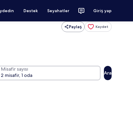
aydedin
Destek
Seyahatler
Giriş yap
Paylaş
Kaydet
Misafir sayısı
Ara