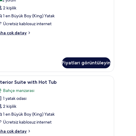
(2
2 yorum
üveti
yorum)
2 kişilik
Windermere)
1 en Büyük Boy (King) Yatak
in
Ücretsiz kablosuz internet
üm
it,
otoğrafları
ha çok detay
cak
örün
veti
indermere)
kkında
Fiyatları görüntüleyin
ha
zla
tay
 yatak takımı, odada kasa, masa, ütü/ütü masası
xterior
Exterior Suite with Hot Tub | Anti alerjik yat
4
terior Suite with Hot Tub
uite
Bahçe manzarası
ith
1 yatak odası
ot
ub
2 kişilik
in
1 en Büyük Boy (King) Yatak
üm
Ücretsiz kablosuz internet
otoğrafları
terior
ha çok detay
örün