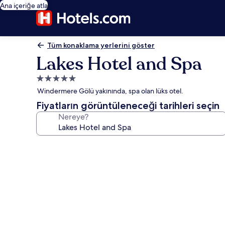
Ana içeriğe atla
Tüm konaklama yerlerini göster
Lakes Hotel and Spa
5.0
yıldızlı
Windermere Gölü yakınında, spa olan lüks otel.
konaklama
Fiyatların görüntüleneceği tarihleri seçin
yeri
Nereye?
Lakes
Hotel
and
Spa
için
fotoğraf