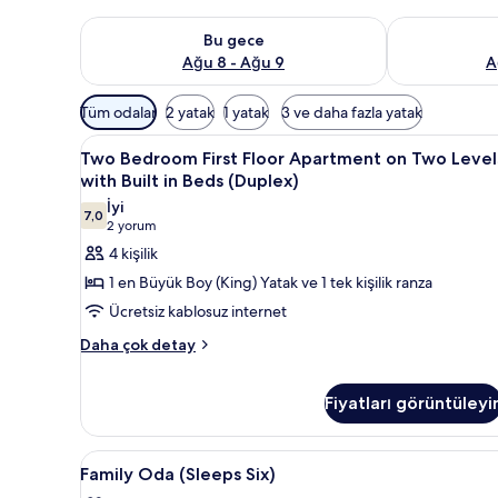
Bu gece için müsaitliği kontrol et Ağu 8 - Ağu 9
Yarın için müs
Bu gece
Ağu 8 - Ağu 9
A
Odalar
Tüm odalar
2 yatak
1 yatak
3 ve daha fazla yatak
için
Two
Two Bedroom First Floor Apartme
mevcut
8
Two Bedroom First Floor Apartment on Two Level
Bedroom
filtreler
with Built in Beds (Duplex)
First
İyi
7,0
Floor
7,0 / 10
(2
2 yorum
Apartment
yorum)
4 kişilik
on
1 en Büyük Boy (King) Yatak ve 1 tek kişilik ranza
Two
Ücretsiz kablosuz internet
Levels
Two
Daha çok detay
with
Bedroom
Built
First
in
Fiyatları görüntüleyi
Floor
Apartment
Beds
on
(Duplex)
Family
Family Oda (Sleeps Six) | Anti 
Two
3
Family Oda (Sleeps Six)
için
Levels
Oda