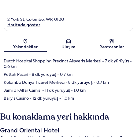
2 York St, Colombo, WP, 0100
Haritada göster
Harita
Yakındakiler
Ulaşım
Restoranlar
Dutch Hospital Shopping Precinct Alışveriş Merkezi
- 7 dk yürüyüş
-
0.6 km
Pettah Pazarı
- 8 dk yürüyüş
- 0.7 km
Kolombo Dünya Ticaret Merkezi
- 8 dk yürüyüş
- 0.7 km
Jami Ul-Alfar Camisi
- 11 dk yürüyüş
- 1.0 km
Bally's Casino
- 12 dk yürüyüş
- 1.0 km
Bu konaklama yeri hakkında
Grand Oriental Hotel