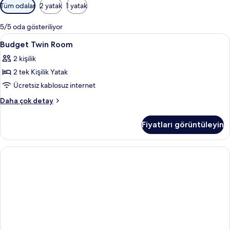
Odalar
Tüm odalar
2 yatak
1 yatak
için
mevcut
5/5 oda gösteriliyor
filtreler
Budget
Banyo | Bornoz, bide, havlu
1
Budget Twin Room
Twin
2 kişilik
Room
2 tek Kişilik Yatak
için
tüm
Ücretsiz kablosuz internet
fotoğrafları
Budget
Daha çok detay
görün
Twin
Room
Fiyatları görüntüleyin
hakkında
daha
fazla
detay