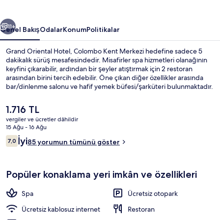
ceki
Sonraki
11+
Genel Bakış
Odalar
Konum
Politikalar
Grand Oriental Hotel, Colombo Kent Merkezi hedefine sadece 5
dakikalık sürüş mesafesindedir. Misafirler spa hizmetleri olanağının
keyfini çıkarabilir, ardından bir şeyler atıştırmak için 2 restoran
arasından birini tercih edebilir. Öne çıkan diğer özellikler arasında
bar/dinlenme salonu ve hafif yemek büfesi/şarküteri bulunmaktadır.
Şu
1.716 TL
anki
vergiler ve ücretler dâhildir
fiyat
15 Ağu - 16 Ağu
Dış mekân
1.716 TL
Yorumlar
İyi
7,0
85 yorumun tümünü göster
7,0/10
Popüler konaklama yeri imkân ve özellikleri
Spa
Ücretsiz otopark
Ücretsiz kablosuz internet
Restoran