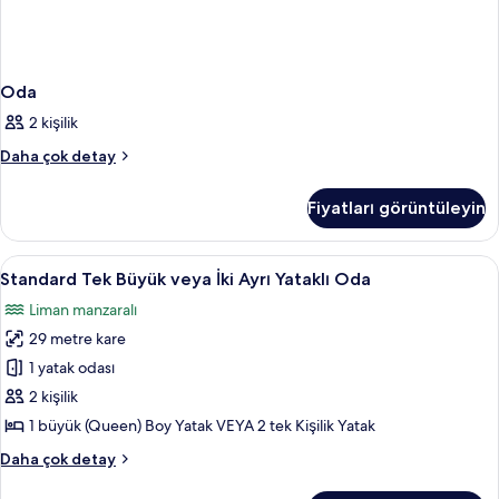
Oda
2 kişilik
Oda
Daha çok detay
hakkında
daha
Fiyatları görüntüleyin
fazla
detay
Standard
Standard Tek Büyük veya İki Ayrı Yatak
1
Standard Tek Büyük veya İki Ayrı Yataklı Oda
Tek
Liman manzaralı
Büyük
29 metre kare
veya
İki
1 yatak odası
Ayrı
2 kişilik
Yataklı
1 büyük (Queen) Boy Yatak VEYA 2 tek Kişilik Yatak
Oda
Standard
Daha çok detay
için
Tek
tüm
Büyük