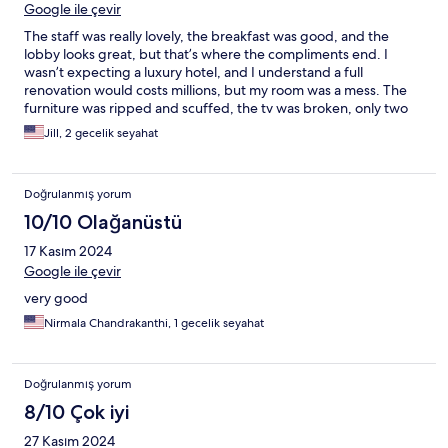
Google ile çevir
The staff was really lovely, the breakfast was good, and the
lobby looks great, but that’s where the compliments end. I
wasn’t expecting a luxury hotel, and I understand a full
renovation would costs millions, but my room was a mess. The
furniture was ripped and scuffed, the tv was broken, only two
outlets worked so I had to unplug and replug stuff all the time,
Jill, 2 gecelik seyahat
the teapot was dirty and missing a lid, the toilet paper holder fell
off the wall…. I could go on, but instead I’ll just suggest any
future guests manage their expectations.
Doğrulanmış yorum
10/10 Olağanüstü
17 Kasım 2024
Google ile çevir
very good
Nirmala Chandrakanthi, 1 gecelik seyahat
Doğrulanmış yorum
8/10 Çok iyi
27 Kasım 2024