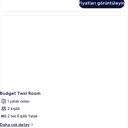
Fiyatları görüntüleyin
veya
fotoğrafları
İki
görün
Ayrı
Yataklı
Oda
hakkında
daha
fazla
detay
Budget Twin Room
1 yatak odası
2 kişilik
2 tek Kişilik Yatak
Budget
Daha çok detay