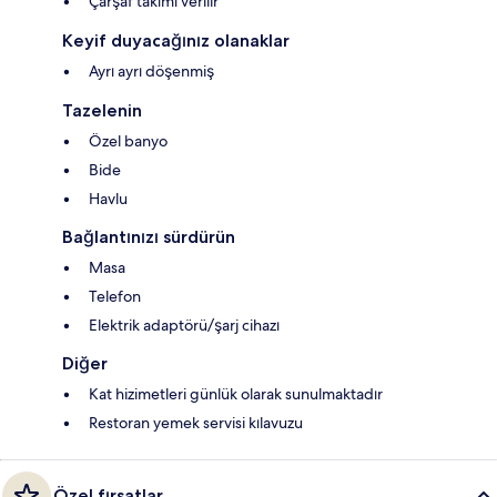
Çarşaf takımı verilir
Keyif duyacağınız olanaklar
Ayrı ayrı döşenmiş
Tazelenin
Özel banyo
Bide
Havlu
Bağlantınızı sürdürün
Masa
Telefon
Elektrik adaptörü/şarj cihazı
Diğer
Kat hizimetleri günlük olarak sunulmaktadır
Restoran yemek servisi kılavuzu
Özel fırsatlar