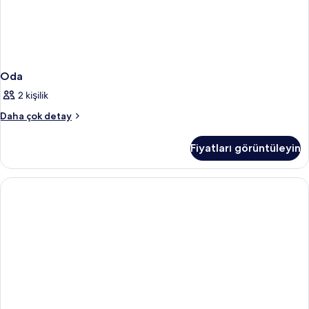
Oda
2 kişilik
Oda
Daha çok detay
hakkında
daha
Fiyatları görüntüleyin
fazla
detay