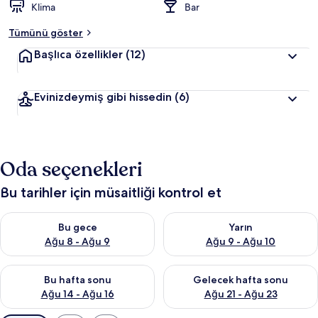
Klima
Bar
Tümünü göster
Başlıca özellikler
(12)
Evinizdeymiş gibi hissedin
(6)
Oda seçenekleri
Bu tarihler için müsaitliği kontrol et
Bu gece için müsaitliği kontrol et Ağu 8 - Ağu 9
Yarın için müsaitliği kontrol e
Bu gece
Yarın
Ağu 8 - Ağu 9
Ağu 9 - Ağu 10
Bu hafta sonu için müsaitliği kontrol et Ağu 14 - Ağu 16
Önümüzdeki hafta sonu için mü
Bu hafta sonu
Gelecek hafta sonu
Ağu 14 - Ağu 16
Ağu 21 - Ağu 23