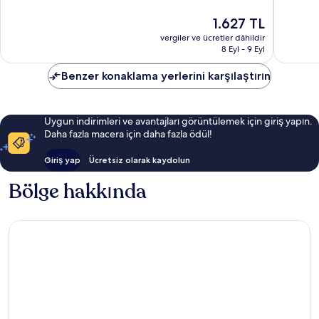
İyi,
Çok
Güncel
1.627 TL
17
İyi,
fiyat:
yorum
550
vergiler ve ücretler dâhildir
1.627 TL
yorum
8 Eyl - 9 Eyl
Benzer konaklama yerlerini karşılaştırın
Uygun indirimleri ve avantajları görüntülemek için giriş yapın.
Daha fazla macera için daha fazla ödül!
Giriş yap
Ücretsiz olarak kaydolun
Bölge hakkında