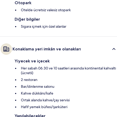
Otopark
Otelde ücretsiz valesiz otopark
Diğer bilgiler
Sigara içmek için özel alanlar
Konaklama yeri imkân ve olanakları
Yiyecek ve içecek
Her sabah 06.30 ve 10 saatleri arasında kontinental kahvaltı
(ücretli)
2 restoran
Bar/dinlenme salonu
Kahve dükkânı/kafe
Ortak alanda kahve/çay servisi
Hafif yemek büfesi/şarküteri
Yapılabilecekler