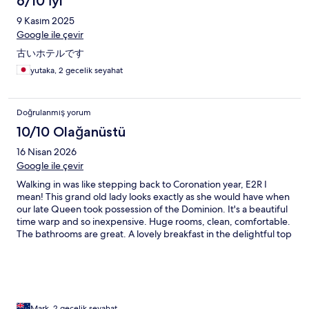
6/10 İyi
9 Kasım 2025
Google ile çevir
古いホテルです
yutaka, 2 gecelik seyahat
Doğrulanmış yorum
10/10 Olağanüstü
16 Nisan 2026
Google ile çevir
Walking in was like stepping back to Coronation year, E2R I
mean! This grand old lady looks exactly as she would have when
our late Queen took possession of the Dominion. It's a beautiful
time warp and so inexpensive. Huge rooms, clean, comfortable.
The bathrooms are great. A lovely breakfast in the delightful top
floor dining room bar looking over the port is not fancy but just
what is required. The aircon works well but the water pressure
in the shower a bit of a let down but hey, we cope! Ceiling fans
would be nice. The public areas are just worth exploring, and it
takes up a whole block! Wander the colonnades and discover
old Colombo.
Mark, 2 gecelik seyahat