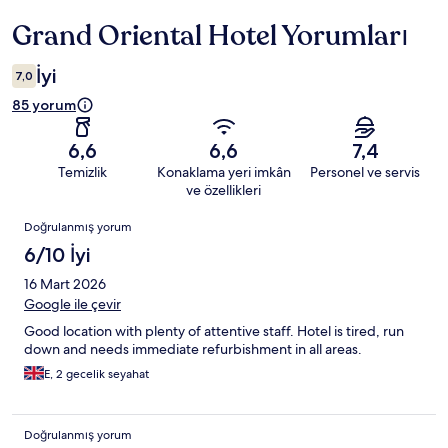
Grand Oriental Hotel Yorumları
Yorumlar
İyi
7,0
85 yorum
6,6
6,6
7,4
Temizlik
Konaklama yeri imkân
Personel ve servis
ve özellikleri
Yorumlar
Doğrulanmış yorum
6/10 İyi
16 Mart 2026
Google ile çevir
Good location with plenty of attentive staff. Hotel is tired, run
down and needs immediate refurbishment in all areas.
E, 2 gecelik seyahat
Doğrulanmış yorum