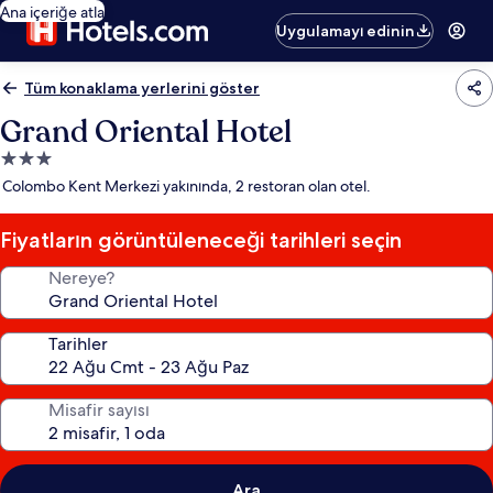
Ana içeriğe atla
Uygulamayı edinin
Tüm konaklama yerlerini göster
Grand Oriental Hotel
3.0
yıldızlı
Colombo Kent Merkezi yakınında, 2 restoran olan otel.
konaklama
yeri
Fiyatların görüntüleneceği tarihleri seçin
Nereye?
Tarihler
Misafir sayısı
Ara