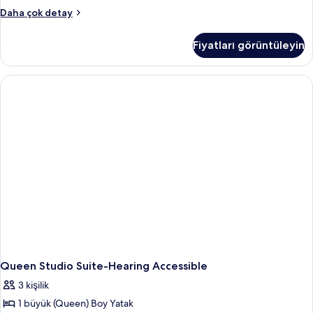
(Hearing
Studio,
Daha çok detay
&
1
Queen
Roll-
Fiyatları görüntüleyin
Bed,
In
Corner
Shower)
(Hearing
için
&
Roll-
tüm
In
fotoğrafları
Shower)
görün
hakkında
daha
fazla
detay
Queen Studio Suite-Hearing Accessible
3 kişilik
1 büyük (Queen) Boy Yatak