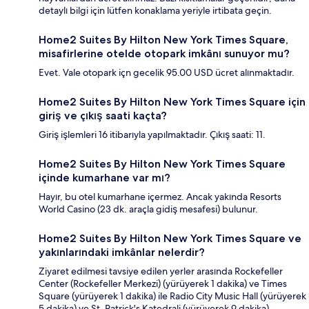
detaylı bilgi için lütfen konaklama yeriyle irtibata geçin.
Home2 Suites By Hilton New York Times Square,
misafirlerine otelde otopark imkânı sunuyor mu?
Evet. Vale otopark içn gecelik 95.00 USD ücret alınmaktadır.
Home2 Suites By Hilton New York Times Square için
giriş ve çıkış saati kaçta?
Giriş işlemleri 16 itibarıyla yapılmaktadır. Çıkış saati: 11.
Home2 Suites By Hilton New York Times Square
içinde kumarhane var mı?
Hayır, bu otel kumarhane içermez. Ancak yakında Resorts
World Casino (23 dk. araçla gidiş mesafesi) bulunur.
Home2 Suites By Hilton New York Times Square ve
yakınlarındaki imkânlar nelerdir?
Ziyaret edilmesi tavsiye edilen yerler arasında Rockefeller
Center (Rockefeller Merkezi) (yürüyerek 1 dakika) ve Times
Square (yürüyerek 1 dakika) ile Radio City Music Hall (yürüyerek
5 dakika) ve St. Patrick's Katedrali (yürüyerek 9 dakika)