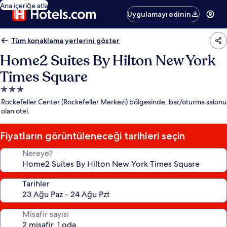
Ana içeriğe atla
Uygulamayı edinin
Tüm konaklama yerlerini göster
Home2 Suites By Hilton New York
Times Square
3.0
yıldızlı
Rockefeller Center (Rockefeller Merkezi) bölgesinde, bar/oturma salonu
konaklama
olan otel.
yeri
Fiyatların görüntüleneceği tarihleri seçin
Nereye?
Tarihler
Misafir sayısı