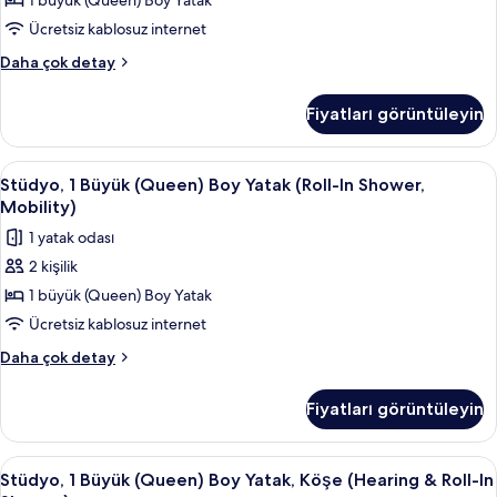
1 büyük (Queen) Boy Yatak
Büyük
fazla
(Queen)
Ücretsiz kablosuz internet
detay
Boy
Stüdyo
Daha çok detay
Yatak
Süit,
1
için
Fiyatları görüntüleyin
Büyük
tüm
(Queen)
fotoğrafları
Boy
Stüdyo,
Odada kasa, ücretsiz kablosuz İnterne
4
görün
Yatak
Stüdyo, 1 Büyük (Queen) Boy Yatak (Roll-In Shower,
1
hakkında
Mobility)
daha
Büyük
1 yatak odası
fazla
(Queen)
detay
2 kişilik
Boy
1 büyük (Queen) Boy Yatak
Yatak
(Roll-
Ücretsiz kablosuz internet
In
Stüdyo,
Daha çok detay
Shower,
1
Büyük
Mobility)
Fiyatları görüntüleyin
(Queen)
için
Boy
tüm
Yatak
Stüdyo,
Odada kasa, ücretsiz kablosuz İnterne
4
fotoğrafları
(Roll-
Stüdyo, 1 Büyük (Queen) Boy Yatak, Köşe (Hearing & Roll-In
1
In