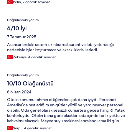
Pelin, 7 gecelik seyahat
Doğrulanmış yorum
6/10 İyi
7 Temmuz 2025
Asansörlerdeki sistem sıkıntısı restaurant ve lobi yetersizliği
nedeniyle işler koşturmaca ve aksaklıklarla ilerledi.
Zekeriya, 4 gecelik seyahat
Doğrulanmış yorum
10/10 Olağanüstü
8 Nisan 2024
Otelin konumu tahmin ettiğimden çok daha iyiydi. Personeli
Amerika’da rastladığım en güzler yüzlü ve yardımsever personel
olabilir. Oda genel olarak sessizdi cumartesi gecesi hariç ☺️ Yatak
konforluydu. Otelin bana göre eksikleri oda içinde terlik yoktu ve
kahvaltısı sıkıcıydı. Meyve suyu makinesi arızalandı ama iki gün
servis olmadı. Bir çözüm getirilmedi. Genel anlamda oldukça
Serpil, 4 gecelik seyahat
rahat bir konaklamaydı.