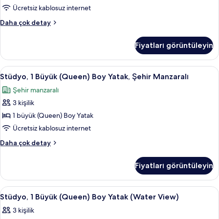
detay
(Queen)
Ücretsiz kablosuz internet
Boy
Stüdyo
Daha çok detay
Yatak
Süit,
1
(City
Fiyatları görüntüleyin
Büyük
View)
(Queen)
için
Boy
Stüdyo,
Odada kasa, ücretsiz kablosuz İnterne
4
tüm
Yatak
Stüdyo, 1 Büyük (Queen) Boy Yatak, Şehir Manzaralı
1
(City
fotoğrafları
Şehir manzaralı
View)
Büyük
görün
hakkında
3 kişilik
(Queen)
daha
Boy
1 büyük (Queen) Boy Yatak
fazla
Yatak,
detay
Ücretsiz kablosuz internet
Şehir
Stüdyo,
Daha çok detay
Manzaralı
1
için
Büyük
Fiyatları görüntüleyin
(Queen)
tüm
Boy
fotoğrafları
Yatak,
Stüdyo,
Odada kasa, ücretsiz kablosuz İnterne
görün
4
Şehir
Stüdyo, 1 Büyük (Queen) Boy Yatak (Water View)
1
Manzaralı
3 kişilik
hakkında
Büyük