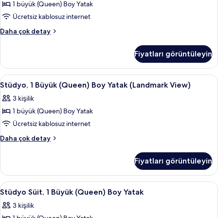
daha
1 büyük (Queen) Boy Yatak
(Queen)
fazla
Boy
Ücretsiz kablosuz internet
detay
Yatak
Stüdyo,
Daha çok detay
(Water
1
Büyük
View)
Fiyatları görüntüleyin
(Queen)
için
Boy
tüm
Yatak
Stüdyo,
Odada kasa, ücretsiz kablosuz İnterne
4
fotoğrafları
(Water
Stüdyo, 1 Büyük (Queen) Boy Yatak (Landmark View)
1
View)
görün
3 kişilik
hakkında
Büyük
daha
1 büyük (Queen) Boy Yatak
(Queen)
fazla
Boy
Ücretsiz kablosuz internet
detay
Yatak
Stüdyo,
Daha çok detay
(Landmark
1
Büyük
View)
Fiyatları görüntüleyin
(Queen)
için
Boy
tüm
Yatak
Stüdyo
Odada kasa, ücretsiz kablosuz İnterne
5
fotoğrafları
(Landmark
Stüdyo Süit, 1 Büyük (Queen) Boy Yatak
Süit,
View)
görün
3 kişilik
hakkında
1
daha