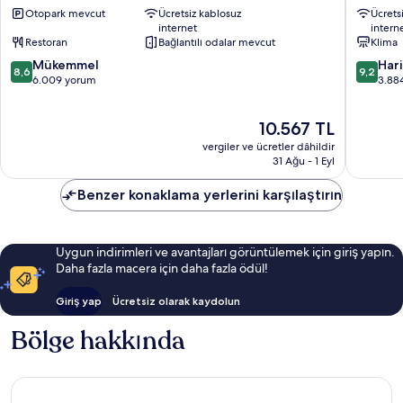
Otopark mevcut
Ücretsiz kablosuz
Ücrets
Square
Manhatt
internet
intern
Manhattan
Times
Restoran
Bağlantılı odalar mevcut
Klima
Square
10
10
Mükemmel
Manhatt
Har
8,6
9,2
üzerinden
üzerind
6.009 yorum
3.88
8.6,
9.2,
Mükemmel,
Harika,
Güncel
10.567 TL
6.009
3.884
fiyat:
yorum
yorum
vergiler ve ücretler dâhildir
10.567 TL
31 Ağu - 1 Eyl
Benzer konaklama yerlerini karşılaştırın
Uygun indirimleri ve avantajları görüntülemek için giriş yapın.
Daha fazla macera için daha fazla ödül!
Giriş yap
Ücretsiz olarak kaydolun
Bölge hakkında