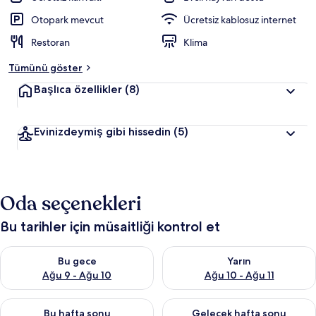
Otopark mevcut
Ücretsiz kablosuz internet
Restoran
Klima
Tümünü göster
Başlıca özellikler
(8)
Evinizdeymiş gibi hissedin
(5)
Oda seçenekleri
Bu tarihler için müsaitliği kontrol et
Bu gece için müsaitliği kontrol et Ağu 9 - Ağu 10
Yarın için müsaitliği kontrol et
Bu gece
Yarın
Ağu 9 - Ağu 10
Ağu 10 - Ağu 11
Bu hafta sonu için müsaitliği kontrol et Ağu 14 - Ağu 16
Önümüzdeki hafta sonu için mü
Bu hafta sonu
Gelecek hafta sonu