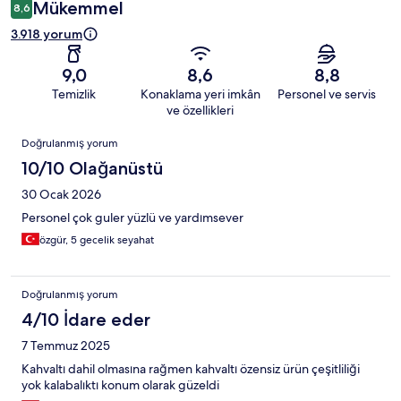
Mükemmel
8,6
3.918 yorum
9,0
8,6
8,8
Temizlik
Konaklama yeri imkân
Personel ve servis
ve özellikleri
Yorumlar
Doğrulanmış yorum
10/10 Olağanüstü
30 Ocak 2026
Personel çok guler yüzlü ve yardımsever
özgür, 5 gecelik seyahat
Doğrulanmış yorum
4/10 İdare eder
7 Temmuz 2025
Kahvaltı dahil olmasına rağmen kahvaltı özensiz ürün çeşitliliği
yok kalabalıktı konum olarak güzeldi