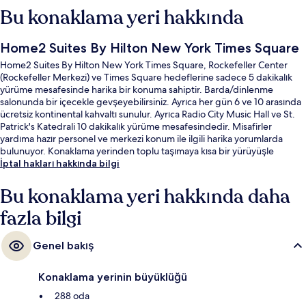
Bu konaklama yeri hakkında
Home2 Suites By Hilton New York Times Square
Home2 Suites By Hilton New York Times Square, Rockefeller Center
(Rockefeller Merkezi) ve Times Square hedeflerine sadece 5 dakikalık
yürüme mesafesinde harika bir konuma sahiptir. Barda/dinlenme
salonunda bir içecekle gevşeyebilirsiniz. Ayrıca her gün 6 ve 10 arasında
ücretsiz kontinental kahvaltı sunulur. Ayrıca Radio City Music Hall ve St.
Patrick's Katedrali 10 dakikalık yürüme mesafesindedir. Misafirler
yardıma hazır personel ve merkezi konum ile ilgili harika yorumlarda
bulunuyor. Konaklama yerinden toplu taşımaya kısa bir yürüyüşle
ulaşabilir, 49th St. İstasyonu yakındır ve 47 - 50 Sts - Rockefeller Center
İptal hakları hakkında bilgi
İstasyonu 3 dakikalık yürüme mesafesindedir.
Bu konaklama yeri hakkında daha
fazla bilgi
Genel bakış
Konaklama yerinin büyüklüğü
288 oda