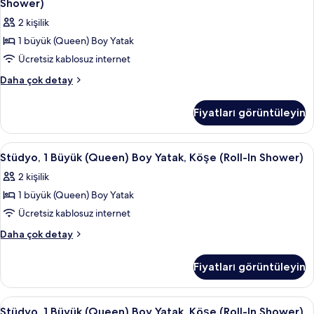
görün
Shower)
Shower,
Büyük
2 kişilik
Mobility)
(Queen)
hakkında
1 büyük (Queen) Boy Yatak
Boy
daha
Ücretsiz kablosuz internet
Yatak,
fazla
detay
Köşe
Stüdyo,
Daha çok detay
1
(Hearing
Büyük
&
Fiyatları görüntüleyin
(Queen)
Roll-
Boy
In
Yatak,
Stüdyo,
Odada kasa, ücretsiz kablosuz İnterne
4
Köşe
Shower)
Stüdyo, 1 Büyük (Queen) Boy Yatak, Köşe (Roll-In Shower)
1
(Hearing
için
2 kişilik
&
Büyük
tüm
Roll-
1 büyük (Queen) Boy Yatak
(Queen)
fotoğrafları
In
Boy
Ücretsiz kablosuz internet
Shower)
görün
Yatak,
hakkında
Stüdyo,
Daha çok detay
daha
Köşe
1
fazla
Büyük
(Roll-
Fiyatları görüntüleyin
detay
(Queen)
In
Boy
Shower)
Yatak,
Stüdyo,
Odada kasa, ücretsiz kablosuz İnterne
4
için
Köşe
Stüdyo, 1 Büyük (Queen) Boy Yatak, Köşe (Roll-In Shower)