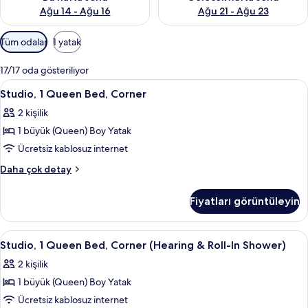
Ağu 14 - Ağu 16
Ağu 21 - Ağu 23
Odalar
Tüm odalar
1 yatak
için
mevcut
17/17 oda gösteriliyor
filtreler
Studio,
Odada kasa, ücretsiz kablosuz İnterne
4
Studio, 1 Queen Bed, Corner
1
2 kişilik
Queen
1 büyük (Queen) Boy Yatak
Bed,
Corner
Ücretsiz kablosuz internet
için
Studio,
Daha çok detay
tüm
1
Queen
fotoğrafları
Fiyatları görüntüleyin
Bed,
görün
Corner
hakkında
Studio,
Odada kasa, ücretsiz kablosuz İnterne
4
daha
Studio, 1 Queen Bed, Corner (Hearing & Roll-In Shower)
1
fazla
2 kişilik
detay
Queen
1 büyük (Queen) Boy Yatak
Bed,
Corner
Ücretsiz kablosuz internet