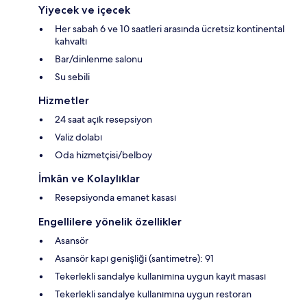
Yiyecek ve içecek
Her sabah 6 ve 10 saatleri arasında ücretsiz kontinental
kahvaltı
Bar/dinlenme salonu
Su sebili
Hizmetler
24 saat açık resepsiyon
Valiz dolabı
Oda hizmetçisi/belboy
İmkân ve Kolaylıklar
Resepsiyonda emanet kasası
Engellilere yönelik özellikler
Asansör
Asansör kapı genişliği (santimetre): 91
Tekerlekli sandalye kullanımına uygun kayıt masası
Tekerlekli sandalye kullanımına uygun restoran