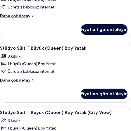
(Queen)
daha
Ücretsiz kablosuz internet
Boy
fazla
detay
Yatak
Stüdyo
Daha çok detay
Süit,
(Roll-
1
In
Fiyatları görüntüleyin
Büyük
Shower,
(Queen)
Landmark
Boy
Stüdyo
Odada kasa, ücretsiz kablosuz İnterne
5
Yatak
View)
Stüdyo Süit, 1 Büyük (Queen) Boy Yatak
Süit,
(Roll-
için
3 kişilik
In
1
tüm
Shower,
1 büyük (Queen) Boy Yatak
Büyük
fotoğrafları
Landmark
(Queen)
Ücretsiz kablosuz internet
View)
görün
Boy
hakkında
Stüdyo
Daha çok detay
daha
Yatak
Süit,
fazla
1
için
Fiyatları görüntüleyin
detay
Büyük
tüm
(Queen)
fotoğrafları
Boy
Stüdyo
Odada kasa, ücretsiz kablosuz İnterne
4
görün
Yatak
Stüdyo Süit, 1 Büyük (Queen) Boy Yatak (City View)
Süit,
hakkında
3 kişilik
daha
1
fazla
1 büyük (Queen) Boy Yatak
Büyük