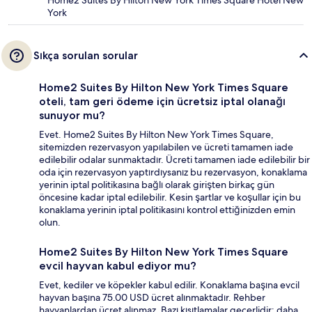
Home2 Suites By Hilton New York Times Square Hotel New
York
Sıkça sorulan sorular
Home2 Suites By Hilton New York Times Square
oteli, tam geri ödeme için ücretsiz iptal olanağı
sunuyor mu?
Evet. Home2 Suites By Hilton New York Times Square,
sitemizden rezervasyon yapılabilen ve ücreti tamamen iade
edilebilir odalar sunmaktadır. Ücreti tamamen iade edilebilir bir
oda için rezervasyon yaptırdıysanız bu rezervasyon, konaklama
yerinin iptal politikasına bağlı olarak girişten birkaç gün
öncesine kadar iptal edilebilir. Kesin şartlar ve koşullar için bu
konaklama yerinin iptal politikasını kontrol ettiğinizden emin
olun.
Home2 Suites By Hilton New York Times Square
evcil hayvan kabul ediyor mu?
Evet, kediler ve köpekler kabul edilir. Konaklama başına evcil
hayvan başına 75.00 USD ücret alınmaktadır. Rehber
hayvanlardan ücret alınmaz. Bazı kısıtlamalar geçerlidir; daha