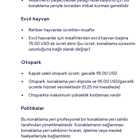
Misafirlerin beşik/bebek yatağı rezervasyonu için bu
konaklama yeriyle önceden irtibat kurması gereklidir
Evcil hayvan
Rehber hayvanlar ücretten muaftır
Evcil hayvanlar için misafirlerden evcil hayvan başına
75.00 USD ek ücret alınır (bu ücret, konaklama süresinin
uzunluğuna bağlı olarak değişir)
Otopark
Kapalı valeli otopark ücreti: gecelik 95.00 USD
Otopark, konaklama yeri dışında ve 95.00 USD/gecelik
ücretle hizmet vermektedir (0.25 mil mesafede)
Otoparkta maksimum yükseklik kısıtlaması vardır
Politikalar
Bu konaklama yeri profesyonel bir konaklama yeri sahibi
tarafından yönetilmektedir. Konaklamanın sağlanması
konaklama yeri sahibinin ticaret, işletme veya meslek
faaliyetleriyle bağlantılıdır.