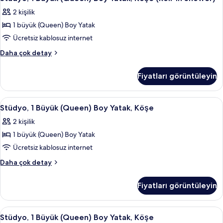
1
(Roll-
tüm
2 kişilik
In
Büyük
fotoğrafları
Shower)
1 büyük (Queen) Boy Yatak
(Queen)
görün
hakkında
Boy
Ücretsiz kablosuz internet
daha
Yatak,
fazla
Stüdyo,
Daha çok detay
detay
Köşe
1
Büyük
(Roll-
Fiyatları görüntüleyin
(Queen)
In
Boy
Shower)
Yatak,
Stüdyo,
Odada kasa, ücretsiz kablosuz İnterne
4
için
Köşe
Stüdyo, 1 Büyük (Queen) Boy Yatak, Köşe
1
(Roll-
tüm
2 kişilik
In
Büyük
fotoğrafları
Shower)
1 büyük (Queen) Boy Yatak
(Queen)
görün
hakkında
Boy
Ücretsiz kablosuz internet
daha
Yatak,
fazla
Stüdyo,
Daha çok detay
detay
Köşe
1
Büyük
için
Fiyatları görüntüleyin
(Queen)
tüm
Boy
fotoğrafları
Yatak,
Stüdyo,
Kahve/çay makinesi
4
görün
Köşe
Stüdyo, 1 Büyük (Queen) Boy Yatak, Köşe