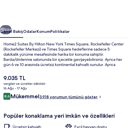
York
Times
Square
ceki
Sonraki
için
22+
Genel Bakış
Odalar
Konum
Politikalar
fotoğraf
Home2 Suites By Hilton New York Times Square, Rockefeller Center
galerisi
(Rockefeller Merkezi) ve Times Square hedeflerine sadece 5
dakikalık yürüme mesafesinde harika bir konuma sahiptir.
Barda/dinlenme salonunda bir içecekle gevşeyebilirsiniz. Ayrıca her
gün 6 ve 10 arasında ücretsiz kontinental kahvaltı sunulur. Ayrıca
Radio City Music Hall ve St. Patrick's Katedrali 10 dakikalık yürüme
mesafesindedir. Misafirler yardıma hazır personel ve merkezi konum
Şu
9.035 TL
ile ilgili harika yorumlarda bulunuyor. Konaklama yerinden toplu
anki
vergiler ve ücretler dâhildir
taşımaya kısa bir yürüyüşle ulaşabilir, 49th St. İstasyonu yakındır ve
fiyat
16 Ağu - 17 Ağu
47 - 50 Sts - Rockefeller Center İstasyonu 3 dakikalık yürüme
Dış mekân
9.035 TL
Yorumlar
mesafesindedir.
Mükemmel
8,6
3.918 yorumun tümünü göster
8,6/10
Popüler konaklama yeri imkân ve özellikleri
Ücretsiz kahvaltı
Evcil hayvan dostu