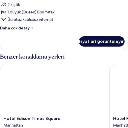
1
hakkında
2 kişilik
daha
Büyük
fazla
1 büyük (Queen) Boy Yatak
(Queen)
detay
Boy
Ücretsiz kablosuz internet
Yatak,
Stüdyo,
Daha çok detay
Köşe
1
Büyük
için
Fiyatları görüntüleyin
(Queen)
tüm
Boy
fotoğrafları
Yatak,
Benzer konaklama yerleri
görün
Köşe
hakkında
Hotel Edison Times Square
Hotel Ri
daha
fazla
detay
Hotel
Hotel
Hotel Edison Times Square
Hotel 
Edison
Riu
Manhattan
Manhat
Times
Plaza