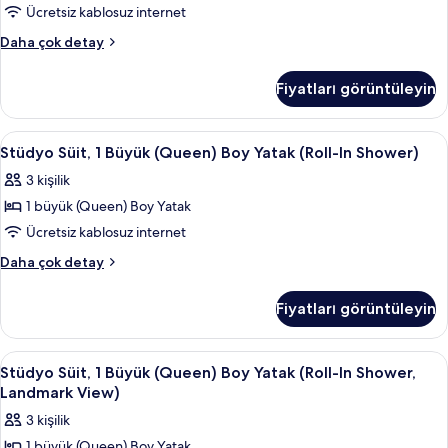
Ücretsiz kablosuz internet
Queen
Daha çok detay
Studio
Suite-
Fiyatları görüntüleyin
Hearing
Accessible
hakkında
Stüdyo
Odada kasa, ücretsiz kablosuz İnterne
4
daha
Stüdyo Süit, 1 Büyük (Queen) Boy Yatak (Roll-In Shower)
Süit,
fazla
3 kişilik
detay
1
1 büyük (Queen) Boy Yatak
Büyük
(Queen)
Ücretsiz kablosuz internet
Boy
Stüdyo
Daha çok detay
Yatak
Süit,
1
(Roll-
Fiyatları görüntüleyin
Büyük
In
(Queen)
Shower)
Boy
Stüdyo
Odada kasa, ücretsiz kablosuz İnterne
4
için
Yatak
Stüdyo Süit, 1 Büyük (Queen) Boy Yatak (Roll-In Shower,
Süit,
(Roll-
tüm
Landmark View)
In
1
fotoğrafları
3 kişilik
Shower)
Büyük
görün
hakkında
1 büyük (Queen) Boy Yatak