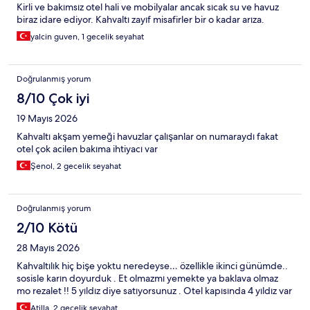
Kirli ve bakımsız otel hali ve mobilyalar ancak sıcak su ve havuz
biraz idare ediyor. Kahvaltı zayıf misafirler bir o kadar arıza.
yalcin guven, 1 gecelik seyahat
Doğrulanmış yorum
8/10 Çok iyi
19 Mayıs 2026
Kahvaltı akşam yemeği havuzlar çalışanlar on numaraydı fakat
otel çok acilen bakıma ihtiyacı var
Şenol, 2 gecelik seyahat
Doğrulanmış yorum
2/10 Kötü
28 Mayıs 2026
Kahvaltılık hiç bişe yoktu neredeyse… özellikle ikinci günümde..
sosisle karın doyurduk . Et olmazmı yemekte ya baklava olmaz
mo rezalet !! 5 yıldız diye satıyorsunuz . Otel kapısında 4 yıldız var
Atilla, 2 gecelik seyahat