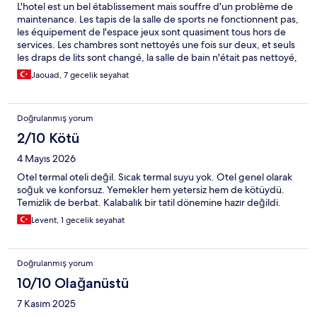
L'hotel est un bel établissement mais souffre d'un problème de
maintenance. Les tapis de la salle de sports ne fonctionnent pas,
les équipement de l'espace jeux sont quasiment tous hors de
services. Les chambres sont nettoyés une fois sur deux, et seuls
les draps de lits sont changé, la salle de bain n'était pas nettoyé,
et l'aspirateur en surface. Nous avions + couvertures pour 5
Jaouad, 7 gecelik seyahat
personnes, et deux serviettes. Corrigé apres une demande.
Nous avions une fuite d'eau sur notre sol de salle de bain, une
premiere équipe est venu, reparant la porte cassé, mais ce
Doğrulanmış yorum
n'était pas la source du probleme. Malgré plusieurs autre
demandes, nous sommes resté avec notre probleme d'eau tout
2/10 Kötü
notre Séjour. La zone aquapark est ouverte que 4 h par jour, et
4 Mayıs 2026
un des tobbogans ne fonctionnait pas. Les piscines interieurs et
exterieurs sont sympa, ainsi que le hamam. Les restaurant est
Otel termal oteli değil. Sıcak termal suyu yok. Otel genel olarak
bien est propose beaucoup de choix. Les enfants ont malgré
soğuk ve konforsuz. Yemekler hem yetersiz hem de kötüydü.
tout passé un bon sejour, moi aussi mais pas mon épouse, très
Temizlik de berbat. Kalabalık bir tatil dönemine hazır değildi.
gêné par l'état de la chambre.
Levent, 1 gecelik seyahat
Doğrulanmış yorum
10/10 Olağanüstü
7 Kasım 2025