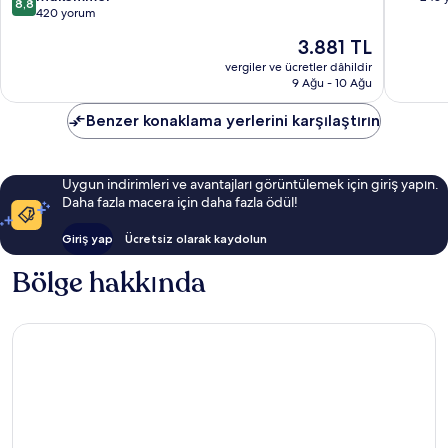
8,8
üzerinden
420 yorum
8.8,
8.8,
Mükemm
Güncel
3.881 TL
Mükemmel,
243
fiyat:
420
vergiler ve ücretler dâhildir
yorum
3.881 TL
9 Ağu - 10 Ağu
yorum
Benzer konaklama yerlerini karşılaştırın
Uygun indirimleri ve avantajları görüntülemek için giriş yapın.
Daha fazla macera için daha fazla ödül!
Giriş yap
Ücretsiz olarak kaydolun
Bölge hakkında