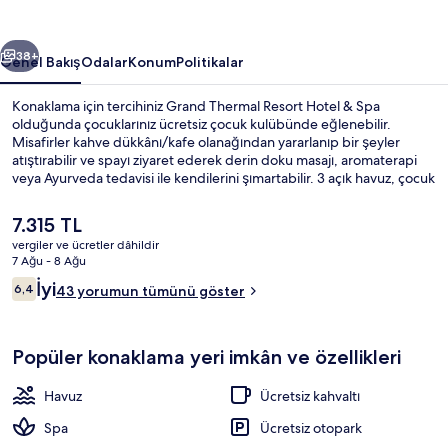
için
fotoğraf
ceki
Sonraki
galerisi
38+
Genel Bakış
Odalar
Konum
Politikalar
Konaklama için tercihiniz Grand Thermal Resort Hotel & Spa
olduğunda çocuklarınız ücretsiz çocuk kulübünde eğlenebilir.
Misafirler kahve dükkânı/kafe olanağından yararlanıp bir şeyler
atıştırabilir ve spayı ziyaret ederek derin doku masajı, aromaterapi
veya Ayurveda tedavisi ile kendilerini şımartabilir. 3 açık havuz, çocuk
havuzu ve bahçe diğer öne çıkan özellikler arasındadır.
Şu
7.315 TL
anki
vergiler ve ücretler dâhildir
fiyat
7 Ağu - 8 Ağu
3 kapalı yüzme havuzu, 3 açık yüzme 
7.315 TL
Yorumlar
İyi
6,4
43 yorumun tümünü göster
6,4/10
Popüler konaklama yeri imkân ve özellikleri
Havuz
Ücretsiz kahvaltı
Spa
Ücretsiz otopark