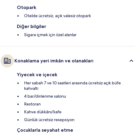
Otopark
Otelde ücretsiz, açık valesiz otopark
Diğer bilgiler
Sigara içmek için özel alanlar
Konaklama yeri imkân ve olanakları
Yiyecek ve içecek
Her sabah 7 ve 10 saatleri arasında ücretsiz açık büfe
kahvaltı
4 bar/dinlenme salonu
Restoran
Kahve dükkânı/kafe
Günlük ücretsiz resepsiyon
Çocuklarla seyahat etme