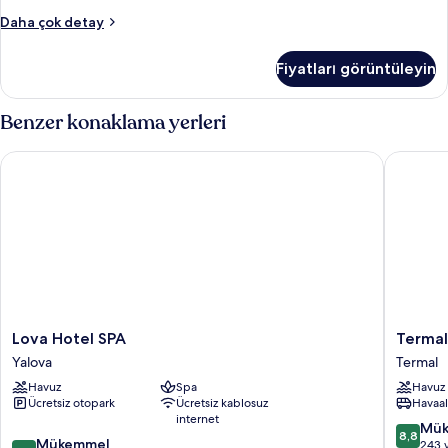
Standard
Daha çok detay
Oda
hakkında
Fiyatları görüntüleyin
daha
fazla
detay
Benzer konaklama yerleri
Lova Hotel SPA
Termal S
Lova
Termal
Lova Hotel SPA
Termal
Hotel
Saray
Yalova
Termal
SPA
Hotel
Havuz
Spa
Havuz
Yalova
&
Ücretsiz otopark
Ücretsiz kablosuz
Havaal
Spa,
internet
Yalova
10
Mük
8,8
10
Mükemmel
Termal
üzerind
243 