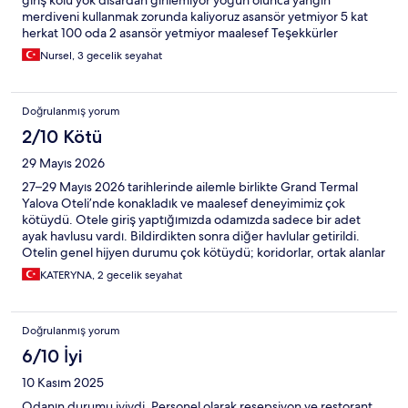
giriş kolu yok disardan girilemiyor yoğun olunca yangın
merdiveni kullanmak zorunda kaliyoruz asansör yetmiyor 5 kat
herkat 100 oda 2 asansör yetmiyor maalesef Teşekkürler
Nursel, 3 gecelik seyahat
Doğrulanmış yorum
2/10 Kötü
29 Mayıs 2026
27–29 Mayıs 2026 tarihlerinde ailemle birlikte Grand Termal
Yalova Oteli’nde konakladık ve maalesef deneyimimiz çok
kötüydü. Otele giriş yaptığımızda odamızda sadece bir adet
ayak havlusu vardı. Bildirdikten sonra diğer havlular getirildi.
Otelin genel hijyen durumu çok kötüydü; koridorlar, ortak alanlar
ve çevre kirliydi. Odamızda banyoda küf vardı, balkon temiz
KATERYNA, 2 gecelik seyahat
değildi ve yataklar ile yastıklar çok eski ve rahatsızdı. Açık
havuzun temizlendiği söylense de çalışanların ifadelerine göre
Sağlık Bakanlığı onayı bulunmuyor. Bu nedenle insanların havuzu
Doğrulanmış yorum
kendi sorumluluğunda kullandığı izlenimi oluşuyor. Otel internet
sitelerinde kendisini beş yıldızlı olarak tanıtıyor ancak hizmet
6/10 İyi
kalitesi bunun çok altında. Örneğin ütü hizmeti bile yoktu. Ayrıca
10 Kasım 2025
odamızdaki tuvalet kâğıdı bittikten sonra iki gün boyunca yenisi
getirilmedi. Yemekler ve organizasyon çok kötüydü. Akşam
Odanın durumu iyiydi. Personel olarak resepsiyon ve restorant