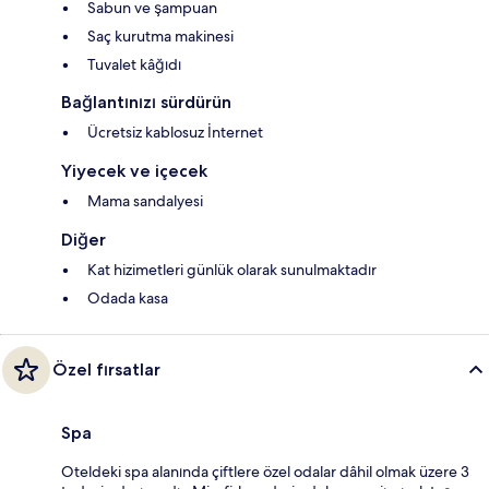
Sabun ve şampuan
Saç kurutma makinesi
Tuvalet kâğıdı
Bağlantınızı sürdürün
Ücretsiz kablosuz İnternet
Yiyecek ve içecek
Mama sandalyesi
Diğer
Kat hizimetleri günlük olarak sunulmaktadır
Odada kasa
Özel fırsatlar
Spa
Oteldeki spa alanında çiftlere özel odalar dâhil olmak üzere 3