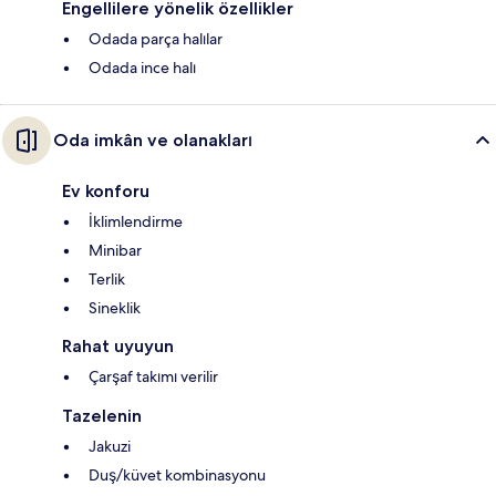
Engellilere yönelik özellikler
Odada parça halılar
Odada ince halı
Oda imkân ve olanakları
Ev konforu
İklimlendirme
Minibar
Terlik
Sineklik
Rahat uyuyun
Çarşaf takımı verilir
Tazelenin
Jakuzi
Duş/küvet kombinasyonu