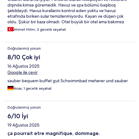
yemekleri spor salonunda veriliyordu; ortam kalabalık ve kötü
dışında kimse göremedik. Havuz ve spa bölümü başıboş
kokuluydu. Yemek kalitesi düşüktü. Alakart restoranda
şekildeydi. Havuz kurallarını kontrol eden yoktu ve havuz
verdiğimiz sipariş için yaklaşık 1,5 saat bekledik, sonrasında
etrafında biriken sular temizlenmiyordu. Kayan ve düşen çok
siparişin iptal edildiği söylendi ancak bize önceden bilgi
oldu. Şükür bir kaza olmadı. Otel büyük bir otel ama bakımsız
verilmedi. Ikinci gün yoğun yağmur nedeniyle oteli su bastı ve
bölgeleri var. Ufak tefek bakım ile iyi olabilir. Restoranda yemek
Ahmet Hilmi, 2 gecelik seyahat
lobide bile su birikti. Ayrıca resepsiyon çevresinde sürekli
saatleri kuyruk oluyor. Çok fazla çeşit olmamasına rağmen neden
tartışmalar yaşanıyordu ve jandarma ekiplerinin geldiğine şahit
kuyruk var anlaşılır değil. Açık büfede sıcaklar dışındaki ürünler
olduk. Ödediğimiz ücretin karşılığını kesinlikle alamadık.
maalesef yenilenmiyor. Geç geldin kaçırdın. Asansörler verimsiz
Kesinlikle tavsiye etmiyorum
Doğrulanmış yorum
ve çok bekletiyor. Wifi çok yavaş. Giriş çıkış işlemleri hızlıydi. Park
sorunu yok. Bir termal otele göre lobby biraz soğuk. Gerçi artik
8/10 Çok iyi
bu tip oteller fazla sıcak olmuyor. Termal otel sıcak oteldir. Odalar
16 Ağustos 2025
da merkezi sistem sıcaklığı arttıramıyoruz. Genel olarak ne iyi ne
kötü diyebilirim. Bir daha gelmeyi düşünmen.
Google ile çevir
sauber bequem buffet gut Schwimmbad meherer und sauber
Anas, 1 gecelik seyahat
Doğrulanmış yorum
6/10 İyi
19 Ağustos 2025
ça pourrait etre magnifique, dommage.