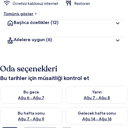
Ücretsiz kablosuz internet
Restoran
Tümünü göster
Başlıca özellikler
(12)
Ailelere uygun
(6)
Oda seçenekleri
Bu tarihler için müsaitliği kontrol et
Bu gece için müsaitliği kontrol et Ağu 6 - Ağu 7
Yarın için müsaitliği kontrol e
Bu gece
Yarın
Ağu 6 - Ağu 7
Ağu 7 - Ağu 8
Bu hafta sonu için müsaitliği kontrol et Ağu 7 - Ağu 9
Önümüzdeki hafta sonu için müs
Bu hafta sonu
Gelecek hafta sonu
Ağu 7 - Ağu 9
Ağu 14 - Ağu 16