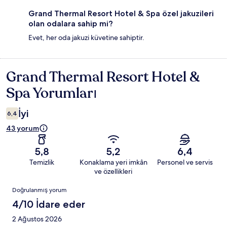
Grand Thermal Resort Hotel & Spa özel jakuzileri
olan odalara sahip mi?
Evet, her oda jakuzi küvetine sahiptir.
Grand Thermal Resort Hotel &
Yorumlar
Spa Yorumları
İyi
6,4
43 yorum
5,8
5,2
6,4
Temizlik
Konaklama yeri imkân
Personel ve servis
ve özellikleri
Yorumlar
Doğrulanmış yorum
4/10 İdare eder
2 Ağustos 2026