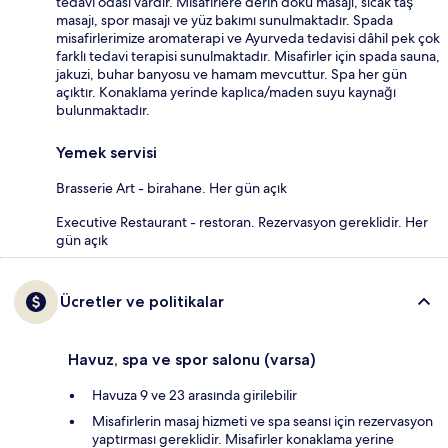
tedavi odası vardır. Misafirlere derin doku masajı, sıcak taş
masajı, spor masajı ve yüz bakımı sunulmaktadır. Spada
misafirlerimize aromaterapi ve Ayurveda tedavisi dâhil pek çok
farklı tedavi terapisi sunulmaktadır. Misafirler için spada sauna,
jakuzi, buhar banyosu ve hamam mevcuttur. Spa her gün
açıktır. Konaklama yerinde kaplıca/maden suyu kaynağı
bulunmaktadır.
Yemek servisi
Brasserie Art - birahane. Her gün açık
Executive Restaurant - restoran. Rezervasyon gereklidir. Her
gün açık
Ücretler ve politikalar
Havuz, spa ve spor salonu (varsa)
Havuza 9 ve 23 arasında girilebilir
Misafirlerin masaj hizmeti ve spa seansı için rezervasyon
yaptırması gereklidir. Misafirler konaklama yerine