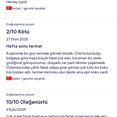
Hersey iyiydi
Ferhat, 1 gecelik seyahat
Doğrulanmış yorum
2/10 Kötü
27 Ekim 2025
Hafta sonu termal
Kuzenimle bir gün termale gitmek istedik. Otel bulunduğu
bölgeye göre baya büyük fakat çok eski, kocaman bir otele
girdiğinizi görüyorsunuz, otoparkı var park sıkıntısı yaşamadık.
Odamıza kolay çıktık fakat odaya girer girmez çok kötü bir koku
bizi bizden aldı, termal otel koku olur dedik ama aşırı koku vardı
sanki lağım gibi kokuyordu ki odamız 4. Katta termal havuzlar spa
Kader, 1 gecelik seyahat
-1. Katta buna rağmen koku çok yoğundu havalandırma yetersiz
alt kattaki odaları düşünemiyorum.Gider gitmez havuza inmek
istedik o sırada birden bi adam içeri girdi görevliydi,kapıyı
Doğrulanmış yorum
vurmadı pardon demek yerine içeriyi izlemeye çalıştı otel güvenli
değil, sonrasında sürekli kapıyı arkadan kilitledik.sıcak havuz
10/10 Olağanüstü
kirliydi ama sıcaklığı iyiydi, oradan çıktık hamama,hamamda taslar
6 Eylül 2025
yetersiz ayrıca altları bildiğin kir tutmuş kirli ,içinde küçük havuz
var o da çok pisti. Buhar çalışmıyordu arızalı yazmışlar sauna açıktı
Çok güzel fırsat buldukça gidiyorum ferah güzel sessiz aile yeri