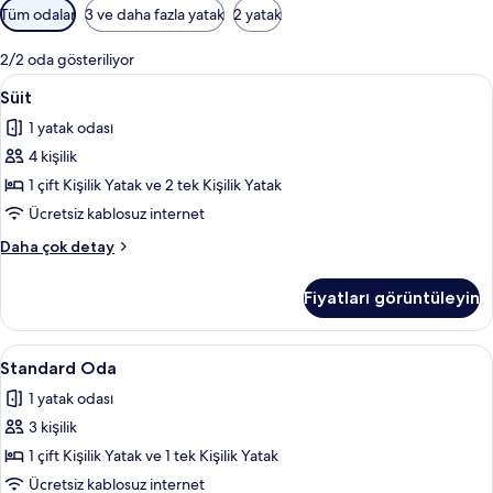
Odalar
Tüm odalar
3 ve daha fazla yatak
2 yatak
için
mevcut
2/2 oda gösteriliyor
filtreler
Süit
Süit | Minibar, odada kasa, ücretsiz ka
5
Süit
için
1 yatak odası
tüm
4 kişilik
fotoğrafları
görün
1 çift Kişilik Yatak ve 2 tek Kişilik Yatak
Ücretsiz kablosuz internet
Süit
Daha çok detay
hakkında
daha
Fiyatları görüntüleyin
fazla
detay
Standard
Minibar, odada kasa, ücretsiz kablosuz
4
Standard Oda
Oda
1 yatak odası
için
3 kişilik
tüm
fotoğrafları
1 çift Kişilik Yatak ve 1 tek Kişilik Yatak
görün
Ücretsiz kablosuz internet