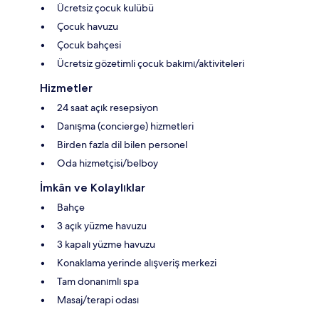
Ücretsiz çocuk kulübü
Çocuk havuzu
Çocuk bahçesi
Ücretsiz gözetimli çocuk bakımı/aktiviteleri
Hizmetler
24 saat açık resepsiyon
Danışma (concierge) hizmetleri
Birden fazla dil bilen personel
Oda hizmetçisi/belboy
İmkân ve Kolaylıklar
Bahçe
3 açık yüzme havuzu
3 kapalı yüzme havuzu
Konaklama yerinde alışveriş merkezi
Tam donanımlı spa
Masaj/terapi odası