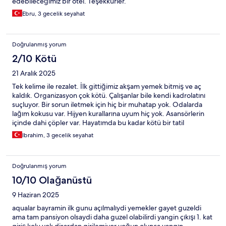
edebileceğimiz bir otel. Teşekkürler.
Ebru, 3 gecelik seyahat
Doğrulanmış yorum
2/10 Kötü
21 Aralık 2025
Tek kelime ile rezalet. İlk gittiğimiz akşam yemek bitmiş ve aç
kaldık. Organizasyon çok kötü. Çalışanlar bile kendi kadrolatını
suçluyor. Bir sorun iletmek için hiç bir muhatap yok. Odalarda
lağım kokusu var. Hijyen kurallarına uyum hiç yok. Asansörlerin
içinde dahi çöpler var. Hayatımda bu kadar kötü bir tatil
mekanına rastlamadım. Hiç kimseye tavsiye etmiyorum. Üç
Ibrahim, 3 gecelik seyahat
günlük için gelmiştik. Dayanamadık ikinci gün evimize döndük.
Doğrulanmış yorum
10/10 Olağanüstü
9 Haziran 2025
aqualar bayramin ilk gunu açılmalıydi yemekler gayet guzeldi
ama tam pansiyon olsaydi daha guzel olabilirdi yangin çıkışı 1. kat