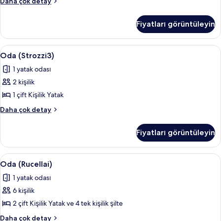
Oda
Daha çok detay
(Strozzi1)
hakkında
Fiyatları görüntüleyin
daha
fazla
detay
Oda
Oda (Strozzi3)
8
Oda (Strozzi3)
(Strozzi3)
1 yatak odası
için
2 kişilik
tüm
fotoğrafları
1 çift Kişilik Yatak
görün
Oda
Daha çok detay
(Strozzi3)
hakkında
Fiyatları görüntüleyin
daha
fazla
detay
Oda
Oda (Rucellai)
7
Oda (Rucellai)
(Rucellai)
1 yatak odası
için
6 kişilik
tüm
fotoğrafları
2 çift Kişilik Yatak ve 4 tek kişilik şilte
görün
Oda
Daha çok detay