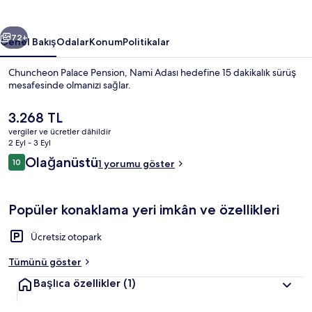
ceki
Sonraki
72+
Genel Bakış
Odalar
Konum
Politikalar
Chuncheon Palace Pension, Nami Adası hedefine 15 dakikalık sürüş
mesafesinde olmanızı sağlar.
Şu
3.268 TL
anki
vergiler ve ücretler dâhildir
fiyat
2 Eyl - 3 Eyl
3.268 TL
Yorumlar
Olağanüstü
10
1 yorumu göster
10/10
Dış mekân
Popüler konaklama yeri imkân ve özellikleri
Ücretsiz otopark
Tümünü göster
Başlıca özellikler
(1)