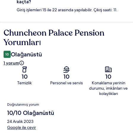
kaçta?
Giriş işlemleri 15 ile 22 arasında yapılabilir. Çıkış saati: 11.
Chuncheon Palace Pension
Yorumlar
Yorumları
Olağanüstü
10
1 yorum
10
10
10
Temizlik
Personel ve servis
Konaklama yerinin
durumu, imkânları ve
kolaylıkları
Yorumlar
Doğrulanmış yorum
10/10 Olağanüstü
24 Aralık 2023
Google ile çevir