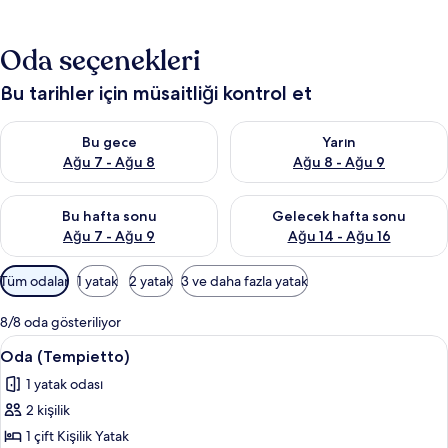
Oda seçenekleri
Bu tarihler için müsaitliği kontrol et
Bu gece için müsaitliği kontrol et Ağu 7 - Ağu 8
Yarın için müsaitliği kontrol e
Bu gece
Yarın
Ağu 7 - Ağu 8
Ağu 8 - Ağu 9
Bu hafta sonu için müsaitliği kontrol et Ağu 7 - Ağu 9
Önümüzdeki hafta sonu için müs
Bu hafta sonu
Gelecek hafta sonu
Ağu 7 - Ağu 9
Ağu 14 - Ağu 16
Odalar
Tüm odalar
1 yatak
2 yatak
3 ve daha fazla yatak
için
mevcut
8/8 oda gösteriliyor
filtreler
Oda
Oda (Tempietto)
6
Oda (Tempietto)
(Tempietto)
1 yatak odası
için
2 kişilik
tüm
fotoğrafları
1 çift Kişilik Yatak