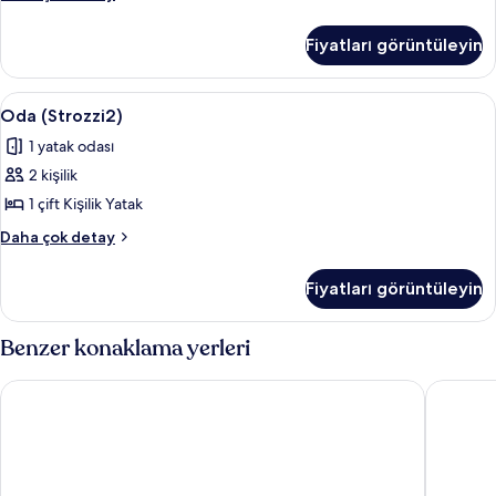
(Rucellai)
hakkında
Fiyatları görüntüleyin
daha
fazla
detay
Oda
Oda (Strozzi2)
8
Oda (Strozzi2)
(Strozzi2)
1 yatak odası
için
2 kişilik
tüm
fotoğrafları
1 çift Kişilik Yatak
görün
Oda
Daha çok detay
(Strozzi2)
hakkında
Fiyatları görüntüleyin
daha
fazla
detay
Benzer konaklama yerleri
Hotel Myeongjak
Hotel In