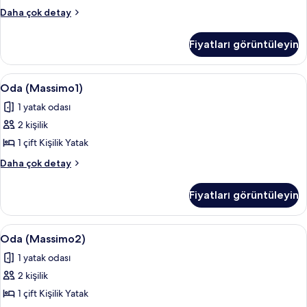
görün
Oda
Daha çok detay
(Tempietto)
hakkında
Fiyatları görüntüleyin
daha
fazla
detay
Oda
Oda (Massimo1)
7
Oda (Massimo1)
(Massimo1)
1 yatak odası
için
2 kişilik
tüm
fotoğrafları
1 çift Kişilik Yatak
görün
Oda
Daha çok detay
(Massimo1)
hakkında
Fiyatları görüntüleyin
daha
fazla
detay
Oda
Oda (Massimo2)
7
Oda (Massimo2)
(Massimo2)
1 yatak odası
için
2 kişilik
tüm
fotoğrafları
1 çift Kişilik Yatak