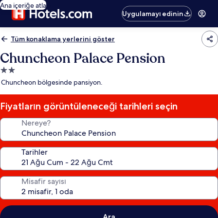
Ana içeriğe atla
Uygulamayı edinin
Tüm konaklama yerlerini göster
Chuncheon Palace Pension
2.0
yıldızlı
Chuncheon bölgesinde pansiyon.
konaklama
yeri
Fiyatların görüntüleneceği tarihleri seçin
Nereye?
Tarihler
Misafir sayısı
Ara