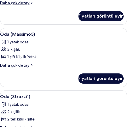
görün
Oda
Daha çok detay
(Massimo2)
hakkında
Fiyatları görüntüleyin
daha
fazla
detay
Oda
Oda (Massimo3)
7
Oda (Massimo3)
(Massimo3)
1 yatak odası
için
2 kişilik
tüm
fotoğrafları
1 çift Kişilik Yatak
görün
Oda
Daha çok detay
(Massimo3)
hakkında
Fiyatları görüntüleyin
daha
fazla
detay
Oda
Oda (Strozzi1)
8
Oda (Strozzi1)
(Strozzi1)
1 yatak odası
için
2 kişilik
tüm
fotoğrafları
2 tek kişilik şilte
görün