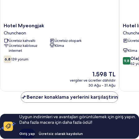
Hotel
Hotel
Hotel Myeongjak
Hotel 
Myeongjak
Intro
Chuncheon
Chunch
Chuncheon
Chunch
Ücretsiz kahvaltı
Ücretsiz otopark
Ücrets
Chunch
Ücretsiz kablosuz
Klima
internet
Klima
10
10
Ola
6,8
139 yorum
9,8
üzerinden
üzerind
62 y
6.8,
9.8,
Güncel
1.598 TL
139
Olağanü
fiyat:
yorum
62
vergiler ve ücretler dâhildir
1.598 TL
30 Ağu - 31 Ağu
yorum
Benzer konaklama yerlerini karşılaştırın
Uygun indirimleri ve avantajları görüntülemek için giriş yapın.
Daha fazla macera için daha fazla ödül!
Giriş yap
Ücretsiz olarak kaydolun