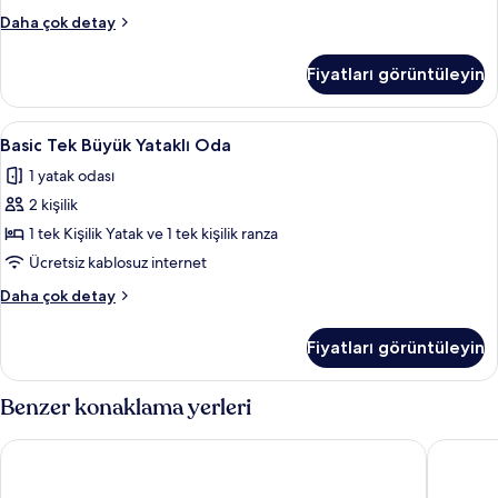
görün
Basic
Daha çok detay
Apart
Daire
Fiyatları görüntüleyin
hakkında
daha
fazla
Basic
Basic Tek Büyük Yataklı Oda | Kuştüyü 
4
detay
Basic Tek Büyük Yataklı Oda
Tek
1 yatak odası
Büyük
2 kişilik
Yataklı
Oda
1 tek Kişilik Yatak ve 1 tek kişilik ranza
için
Ücretsiz kablosuz internet
tüm
Basic
Daha çok detay
fotoğrafları
Tek
görün
Büyük
Fiyatları görüntüleyin
Yataklı
Oda
hakkında
Benzer konaklama yerleri
daha
fazla
Aparto Diagonal Suites
Hostal S
detay