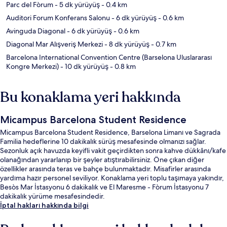
Parc del Fòrum
- 5 dk yürüyüş
- 0.4 km
Auditori Forum Konferans Salonu
- 6 dk yürüyüş
- 0.6 km
Avinguda Diagonal
- 6 dk yürüyüş
- 0.6 km
Diagonal Mar Alışveriş Merkezi
- 8 dk yürüyüş
- 0.7 km
Barcelona International Convention Centre (Barselona Uluslararası
Kongre Merkezi)
- 10 dk yürüyüş
- 0.8 km
Bu konaklama yeri hakkında
Micampus Barcelona Student Residence
Micampus Barcelona Student Residence, Barselona Limanı ve Sagrada
Familia hedeflerine 10 dakikalık sürüş mesafesinde olmanızı sağlar.
Sezonluk açık havuzda keyifli vakit geçirdikten sonra kahve dükkânı/kafe
olanağından yararlanıp bir şeyler atıştırabilirsiniz. Öne çıkan diğer
özellikler arasında teras ve bahçe bulunmaktadır. Misafirler arasında
yardıma hazır personel seviliyor. Konaklama yeri toplu taşımaya yakındır,
Besòs Mar İstasyonu 6 dakikalık ve El Maresme - Fòrum İstasyonu 7
dakikalık yürüme mesafesindedir.
İptal hakları hakkında bilgi