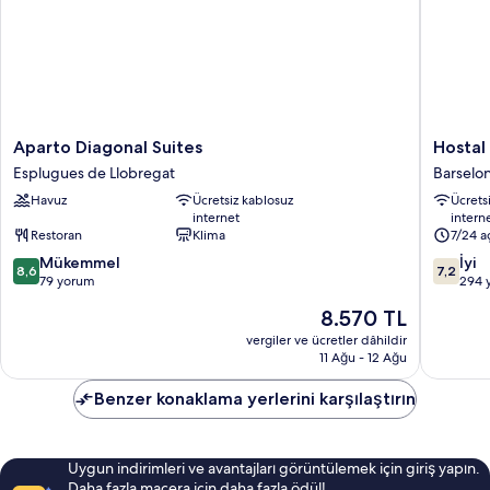
Aparto
Hostal
Aparto Diagonal Suites
Hostal
Diagonal
Sant
Esplugues de Llobregat
Barselo
Suites
Ramón
Havuz
Ücretsiz kablosuz
Ücrets
Esplugues
Barselo
internet
intern
de
Şehir
Restoran
Klima
7/24 a
Llobregat
Merkezi
10
10
Mükemmel
İyi
8,6
7,2
üzerinden
üzerind
79 yorum
294 
8.6,
7.2,
Güncel
8.570 TL
Mükemmel,
İyi,
fiyat:
79
294
vergiler ve ücretler dâhildir
8.570 TL
11 Ağu - 12 Ağu
yorum
yorum
Benzer konaklama yerlerini karşılaştırın
Uygun indirimleri ve avantajları görüntülemek için giriş yapın.
Daha fazla macera için daha fazla ödül!