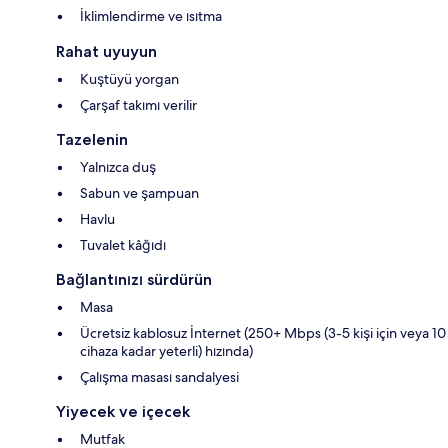
İklimlendirme ve ısıtma
Rahat uyuyun
Kuştüyü yorgan
Çarşaf takımı verilir
Tazelenin
Yalnızca duş
Sabun ve şampuan
Havlu
Tuvalet kâğıdı
Bağlantınızı sürdürün
Masa
Ücretsiz kablosuz İnternet (250+ Mbps (3-5 kişi için veya 10
cihaza kadar yeterli) hızında)
Çalışma masası sandalyesi
Yiyecek ve içecek
Mutfak