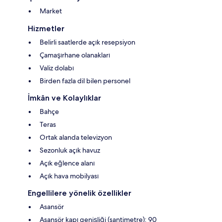
Market
Hizmetler
Belirli saatlerde açık resepsiyon
Çamaşırhane olanakları
Valiz dolabı
Birden fazla dil bilen personel
İmkân ve Kolaylıklar
Bahçe
Teras
Ortak alanda televizyon
Sezonluk açık havuz
Açık eğlence alanı
Açık hava mobilyası
Engellilere yönelik özellikler
Asansör
Asansör kapı genişliği (santimetre): 90