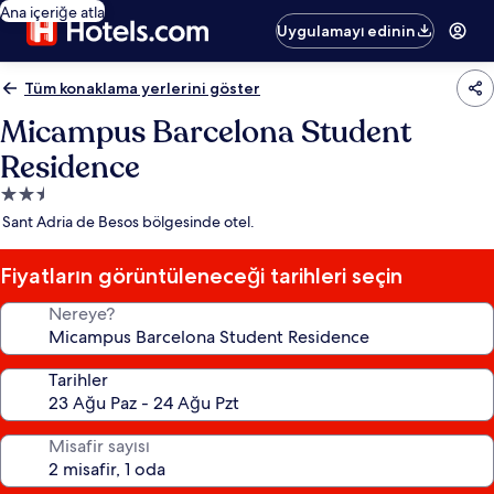
Ana içeriğe atla
Uygulamayı edinin
Tüm konaklama yerlerini göster
Micampus Barcelona Student
Residence
2.5
yıldızlı
Sant Adria de Besos bölgesinde otel.
konaklama
yeri
Fiyatların görüntüleneceği tarihleri seçin
Nereye?
Tarihler
Misafir sayısı