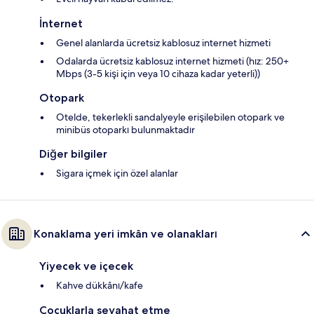
İnternet
Genel alanlarda ücretsiz kablosuz internet hizmeti
Odalarda ücretsiz kablosuz internet hizmeti (hız: 250+
Mbps (3-5 kişi için veya 10 cihaza kadar yeterli))
Otopark
Otelde, tekerlekli sandalyeyle erişilebilen otopark ve
minibüs otoparkı bulunmaktadır
Diğer bilgiler
Sigara içmek için özel alanlar
Konaklama yeri imkân ve olanakları
Yiyecek ve içecek
Kahve dükkânı/kafe
Çocuklarla seyahat etme