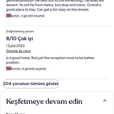
gel/shampoo(not the best but its still something). Facilities are
decent. Its not far from metro, bus stop and trams. Overall a
good place to stay. Can get a bit noisy on the streets
sometimes(but imo u wont find a qiet place in barca)
sultan, 3 gecelik seyahat
Doğrulanmış yorum
8/10 Çok iyi
1 Eylül 2023
Google ile çevir
Is a good hotel, But just the reception must to be better
position..
Arnold, 8 gecelik seyahat
204 yorumun tümünü göster
Keşfetmeye devam edin