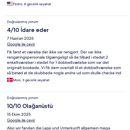
Pedro, 8 gecelik seyahat
Doğrulanmış yorum
4/10 İdare eder
7 Haziran 2026
Google ile çevir
Fik først et værelse der ikke var rengjort. Der var ikke
rengøringspersonale tilgængeligt så de tilbød i stedet 2
enkeltværelser i stedet for 1 dobbeltvætelse som var det
originalt bookede. Vi fik dem overtalt til et dobbeltværelse som
så betød at de skubbede nogle andre ud som skulle checke ind
senere. Der manglede en pære på badeværelset så det var ret
Mors, 3 gecelik seyahat
mørkt. Snoren til gardin manglede så vi skulle manuelt stå og
rulle det op i toppen. Badet var enten brændende varmt eller
iskoldt og vi fortalte det til receptionen, men de gjorde intet
Doğrulanmış yorum
ved det. Alt i alt et ret dårligt sted, men prisen afspejlede det
også, så forventningerne var ikke tårnhøje til at starte med.
10/10 Olağanüstü
15 Ekim 2025
Google ile çevir
Also wir fanden die Lage und Unterkunft allgemein mega.