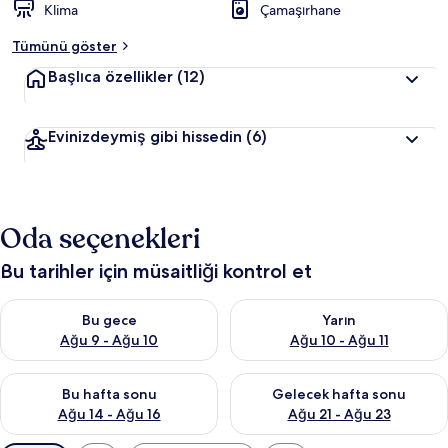
Klima
Çamaşırhane
Tümünü göster
Başlıca özellikler
(12)
Evinizdeymiş gibi hissedin
(6)
Oda seçenekleri
Bu tarihler için müsaitliği kontrol et
Bu gece için müsaitliği kontrol et Ağu 9 - Ağu 10
Yarın için müsaitliği kontrol et
Bu gece
Yarın
Ağu 9 - Ağu 10
Ağu 10 - Ağu 11
Bu hafta sonu için müsaitliği kontrol et Ağu 14 - Ağu 16
Önümüzdeki hafta sonu için mü
Bu hafta sonu
Gelecek hafta sonu
Ağu 14 - Ağu 16
Ağu 21 - Ağu 23