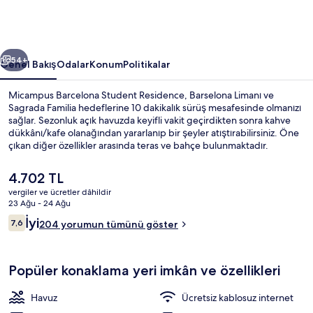
fotoğraf
galerisi
ceki
Sonraki
54+
Genel Bakış
Odalar
Konum
Politikalar
Micampus Barcelona Student Residence, Barselona Limanı ve
Sagrada Familia hedeflerine 10 dakikalık sürüş mesafesinde olmanızı
sağlar. Sezonluk açık havuzda keyifli vakit geçirdikten sonra kahve
dükkânı/kafe olanağından yararlanıp bir şeyler atıştırabilirsiniz. Öne
çıkan diğer özellikler arasında teras ve bahçe bulunmaktadır.
Misafirler arasında yardıma hazır personel seviliyor. Konaklama yeri
toplu taşımaya yakındır, Besòs Mar İstasyonu 6 dakikalık ve El
Şu
4.702 TL
Maresme - Fòrum İstasyonu 7 dakikalık yürüme mesafesindedir.
anki
vergiler ve ücretler dâhildir
fiyat
23 Ağu - 24 Ağu
Sezonluk açık havuz
4.702 TL
Yorumlar
İyi
7,6
204 yorumun tümünü göster
7,6/10
Popüler konaklama yeri imkân ve özellikleri
Havuz
Ücretsiz kablosuz internet