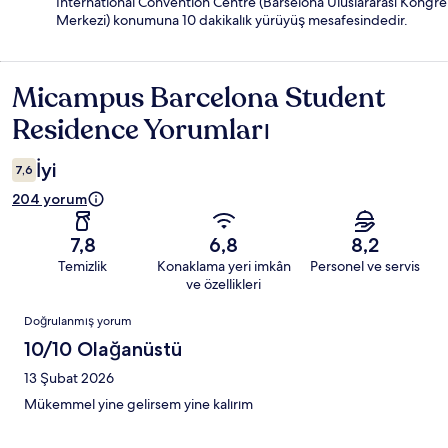
International Convention Centre (Barselona Uluslararası Kongre
Merkezi) konumuna 10 dakikalık yürüyüş mesafesindedir.
Micampus Barcelona Student
Yorumlar
Residence Yorumları
İyi
7,6
204 yorum
7,8
6,8
8,2
Temizlik
Konaklama yeri imkân
Personel ve servis
ve özellikleri
Yorumlar
Doğrulanmış yorum
10/10 Olağanüstü
13 Şubat 2026
Mükemmel yine gelirsem yine kalırım