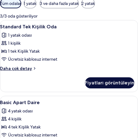
Odalar
Tüm odalar
1 yatak
3 ve daha fazla yatak
2 yatak
için
mevcut
3/3 oda gösteriliyor
filtreler
Standard
Kuştüyü yorgan, masa, dizüstü bilgisay
15
Standard Tek Kişilik Oda
Tek
1 yatak odası
Kişilik
1 kişilik
Oda
için
1 tek Kişilik Yatak
tüm
Ücretsiz kablosuz internet
fotoğrafları
Standard
Daha çok detay
görün
Tek
Kişilik
Fiyatları görüntüleyin
Oda
hakkında
daha
Basic
Kuştüyü yorgan, masa, dizüstü bilgisay
4
fazla
Basic Apart Daire
Apart
detay
4 yatak odası
Daire
4 kişilik
için
tüm
4 tek Kişilik Yatak
fotoğrafları
Ücretsiz kablosuz internet