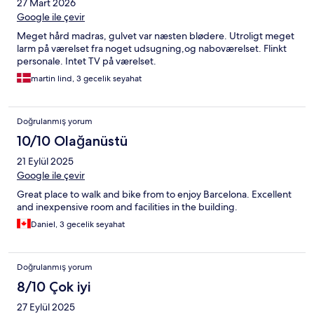
27 Mart 2026
Google ile çevir
Meget hård madras, gulvet var næsten blødere. Utroligt meget
larm på værelset fra noget udsugning,og naboværelset. Flinkt
personale. Intet TV på værelset.
martin lind, 3 gecelik seyahat
Doğrulanmış yorum
10/10 Olağanüstü
21 Eylül 2025
Google ile çevir
Great place to walk and bike from to enjoy Barcelona. Excellent
and inexpensive room and facilities in the building.
Daniel, 3 gecelik seyahat
Doğrulanmış yorum
8/10 Çok iyi
27 Eylül 2025