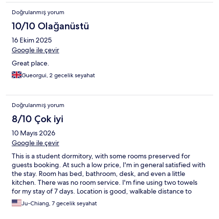
Doğrulanmış yorum
10/10 Olağanüstü
16 Ekim 2025
Google ile çevir
Great place.
Gueorgui, 2 gecelik seyahat
Doğrulanmış yorum
8/10 Çok iyi
10 Mayıs 2026
Google ile çevir
This is a student dormitory, with some rooms preserved for
guests booking. At such a low price, I'm in general satisfied with
the stay. Room has bed, bathroom, desk, and even a little
kitchen. There was no room service. I'm fine using two towels
for my stay of 7 days. Location is good, walkable distance to
Barcelona conventional center.
Ju-Chiang, 7 gecelik seyahat