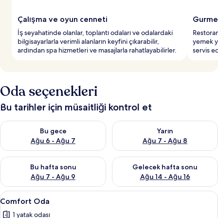
Çalışma ve oyun cenneti
Gurme
İş seyahatinde olanlar, toplantı odaları ve odalardaki
Restora
bilgisayarlarla verimli alanların keyfini çıkarabilir,
yemek ye
ardından spa hizmetleri ve masajlarla rahatlayabilirler.
servis e
Oda seçenekleri
Bu tarihler için müsaitliği kontrol et
Bu gece için müsaitliği kontrol et Ağu 6 - Ağu 7
Yarın için müsaitliği kontrol e
Bu gece
Yarın
Ağu 6 - Ağu 7
Ağu 7 - Ağu 8
Bu hafta sonu için müsaitliği kontrol et Ağu 7 - Ağu 9
Önümüzdeki hafta sonu için müs
Bu hafta sonu
Gelecek hafta sonu
Ağu 7 - Ağu 9
Ağu 14 - Ağu 16
Comfort
Kaliteli yatak takımı, ücretsiz minibar
1
Comfort Oda
Oda
1 yatak odası