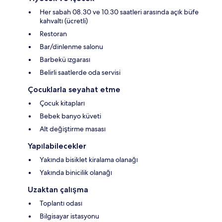
Her sabah 08.30 ve 10.30 saatleri arasında açık büfe
kahvaltı (ücretli)
Restoran
Bar/dinlenme salonu
Barbekü ızgarası
Belirli saatlerde oda servisi
Çocuklarla seyahat etme
Çocuk kitapları
Bebek banyo küveti
Alt değiştirme masası
Yapılabilecekler
Yakında bisiklet kiralama olanağı
Yakında binicilik olanağı
Uzaktan çalışma
Toplantı odası
Bilgisayar istasyonu