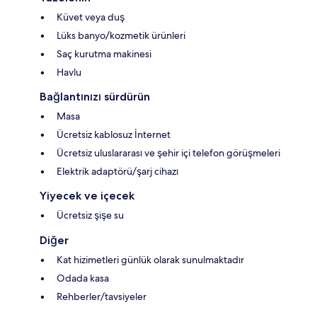
Küvet veya duş
Lüks banyo/kozmetik ürünleri
Saç kurutma makinesi
Havlu
Bağlantınızı sürdürün
Masa
Ücretsiz kablosuz İnternet
Ücretsiz uluslararası ve şehir içi telefon görüşmeleri
Elektrik adaptörü/şarj cihazı
Yiyecek ve içecek
Ücretsiz şişe su
Diğer
Kat hizimetleri günlük olarak sunulmaktadır
Odada kasa
Rehberler/tavsiyeler