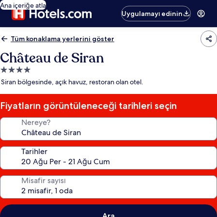
Ana içeriğe atla
Uygulamayı edinin
Tüm konaklama yerlerini göster
Château de Siran
4.0
yıldızlı
Siran bölgesinde, açık havuz, restoran olan otel.
konaklama
yeri
Fiyatların görüntüleneceği tarihleri seçin
Nereye?
Tarihler
Misafir sayısı
Ara