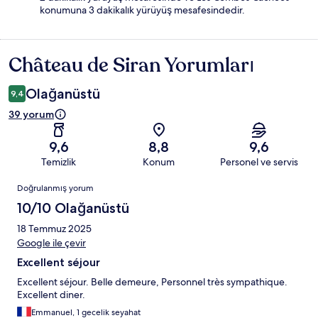
konumuna 3 dakikalık yürüyüş mesafesindedir.
Château de Siran Yorumları
Yorumlar
Olağanüstü
9,4
39 yorum
9,6
8,8
9,6
Temizlik
Konum
Personel ve servis
Yorumlar
Doğrulanmış yorum
10/10 Olağanüstü
18 Temmuz 2025
Google ile çevir
Excellent séjour
Excellent séjour. Belle demeure, Personnel très sympathique.
Excellent diner.
Emmanuel, 1 gecelik seyahat