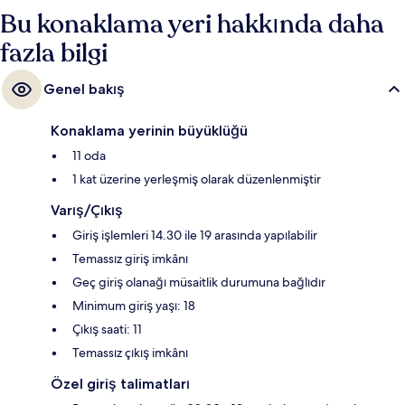
Bu konaklama yeri hakkında daha
fazla bilgi
Genel bakış
Konaklama yerinin büyüklüğü
11 oda
1 kat üzerine yerleşmiş olarak düzenlenmiştir
Varış/Çıkış
Giriş işlemleri 14.30 ile 19 arasında yapılabilir
Temassız giriş imkânı
Geç giriş olanağı müsaitlik durumuna bağlıdır
Minimum giriş yaşı: 18
Çıkış saati: 11
Temassız çıkış imkânı
Özel giriş talimatları