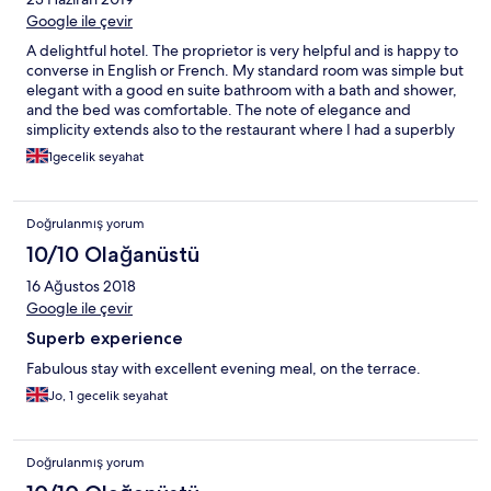
jardin avec de grands arbres. A notre départ nous avons
Google ile çevir
rencontré la gérante des lieux et son fils , très aimables ,et nous
A delightful hotel. The proprietor is very helpful and is happy to
avons eu de belles informations sur le lieu, château chargé
converse in English or French. My standard room was simple but
d’histoire...
elegant with a good en suite bathroom with a bath and shower,
and the bed was comfortable. The note of elegance and
simplicity extends also to the restaurant where I had a superbly
cooked and presented meal. Breakfast was outstanding.
1gecelik seyahat
Doğrulanmış yorum
10/10 Olağanüstü
16 Ağustos 2018
Google ile çevir
Superb experience
Fabulous stay with excellent evening meal, on the terrace.
Jo, 1 gecelik seyahat
Doğrulanmış yorum