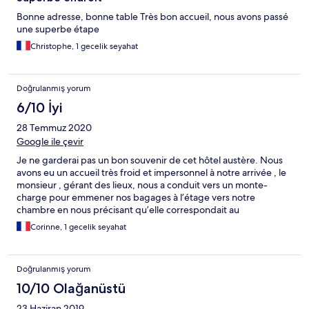
Bonne adresse, bonne table Très bon accueil, nous avons passé
une superbe étape
Christophe, 1 gecelik seyahat
Doğrulanmış yorum
6/10 İyi
28 Temmuz 2020
Google ile çevir
Je ne garderai pas un bon souvenir de cet hôtel austère. Nous
avons eu un accueil très froid et impersonnel à notre arrivée , le
monsieur , gérant des lieux, nous a conduit vers un monte-
charge pour emmener nos bagages à l’étage vers notre
chambre en nous précisant qu’elle correspondait au
surclassement demandé , la chambre était propre et bien
Corinne, 1 gecelik seyahat
meublée, spacieuse, mais la fenêtre ne pouvait pas s’ouvrir sur la
partie basse et cela donnait une impression d’enfermement ! Il
ne nous a pas proposé d ´ouvrir la fenêtre ( à cause du COVID )
Doğrulanmış yorum
et il est parti fâché car je lui ai demandé de changer de
chambre! et lui ai fait quelques remarques . Heureusement le
10/10 Olağanüstü
lendemain nous avons apprécié le petit déjeuner copieux et
23 Haziran 2019
qualitatif et la gentillesse de la serveuse, servi dans un très joli