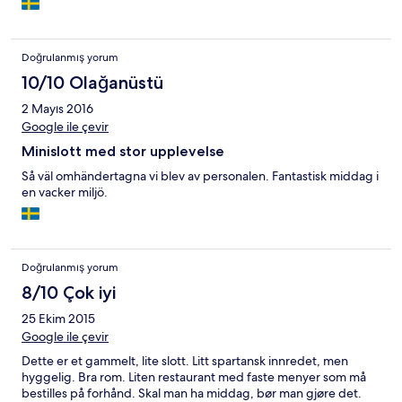
Doğrulanmış yorum
10/10 Olağanüstü
2 Mayıs 2016
Google ile çevir
Minislott med stor upplevelse
Så väl omhändertagna vi blev av personalen. Fantastisk middag i
en vacker miljö.
Doğrulanmış yorum
8/10 Çok iyi
25 Ekim 2015
Google ile çevir
Dette er et gammelt, lite slott. Litt spartansk innredet, men
hyggelig. Bra rom. Liten restaurant med faste menyer som må
bestilles på forhånd. Skal man ha middag, bør man gjøre det.