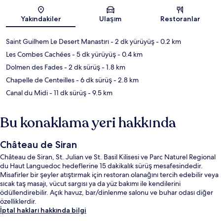
Harita
Yakındakiler
Ulaşım
Restoranlar
Saint Guilhem Le Desert Manastırı
- 2 dk yürüyüş
- 0.2 km
Les Combes Cachées
- 5 dk yürüyüş
- 0.4 km
Dolmen des Fades
- 2 dk sürüş
- 1.8 km
Chapelle de Centeilles
- 6 dk sürüş
- 2.8 km
Canal du Midi
- 11 dk sürüş
- 9.5 km
Bu konaklama yeri hakkında
Château de Siran
Château de Siran, St. Julian ve St. Basil Kilisesi ve Parc Naturel Regional
du Haut Languedoc hedeflerine 15 dakikalık sürüş mesafesindedir.
Misafirler bir şeyler atıştırmak için restoran olanağını tercih edebilir veya
sıcak taş masajı, vücut sargısı ya da yüz bakımı ile kendilerini
ödüllendirebilir. Açık havuz, bar/dinlenme salonu ve buhar odası diğer
özelliklerdir.
İptal hakları hakkında bilgi