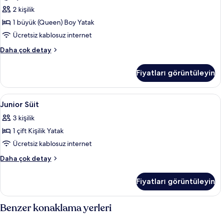
için
2 kişilik
tüm
fotoğrafları
1 büyük (Queen) Boy Yatak
görün
Ücretsiz kablosuz internet
Comfort
Daha çok detay
Oda
hakkında
Fiyatları görüntüleyin
daha
fazla
detay
Junior
Junior Süit | Kaliteli yatak takımı, ücr
8
Junior Süit
Süit
3 kişilik
için
1 çift Kişilik Yatak
tüm
fotoğrafları
Ücretsiz kablosuz internet
görün
Junior
Daha çok detay
Süit
hakkında
Fiyatları görüntüleyin
daha
fazla
detay
Benzer konaklama yerleri