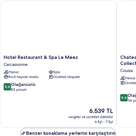
Hotel Restaurant & Spa Le Meez
Chateau 
Hotel
Chateau
Hotel Restaurant & Spa Le Meez
Chatea
Restaurant
des
Collec
Carcassonne
&
Ducs
Couiza
Havuz
Spa
Spa
de
Evcil hayvan dostu
Ücretsiz otopark
Le
Joyeuse
Havuz
Ücrets
Meez
BW
10
Olağanüstü
9,6
Carcassonne
Signatu
üzerinden
83 yorum
Collecti
9.6,
10
Ola
9,4
Couiza
Olağanüstü,
üzerind
116 
83
9.4,
Güncel
6.539 TL
yorum
Olağanü
fiyat:
116
vergiler ve ücretler dâhildir
6.539 TL
6 Eyl - 7 Eyl
yorum
Benzer konaklama yerlerini karşılaştırın