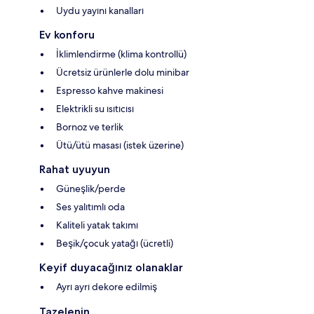
Uydu yayını kanalları
Ev konforu
İklimlendirme (klima kontrollü)
Ücretsiz ürünlerle dolu minibar
Espresso kahve makinesi
Elektrikli su ısıtıcısı
Bornoz ve terlik
Ütü/ütü masası (istek üzerine)
Rahat uyuyun
Güneşlik/perde
Ses yalıtımlı oda
Kaliteli yatak takımı
Beşik/çocuk yatağı (ücretli)
Keyif duyacağınız olanaklar
Ayrı ayrı dekore edilmiş
Tazelenin