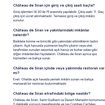
Château de Siran için giriş ve çıkış saati kaçta?
Giriş işlemleri 14.30 ile 19 arasında yapılabilir. Çıkış saati: 11. Geç
çıkış için ücret alınmaktadır. Temassız giriş ve çıkış imkânı
sunulur.
Château de Siran ve yakınlarındaki imkânlar
nelerdir?
Bisiklete binme ve binicilik gibi yakındaki etkinliklerin tadını
çıkarın. Açık havuzda yüzmenin keyfini çıkarın veya otel
tarafından sunulan sezonluk açık havuz ve buhar odası gibi
diğer imkânlardan faydalanın. Château de Siran ayrıca spa
hizmetleri ve bahçe sunar.
Château de Siran içinde veya yakınında restoran var
mı?
Evet. Otelde açık havada yemek imkânı sunan ve bahçe
manzaralı bir restoran bulunmaktadır.
Château de Siran etrafındaki bölge nasıldır?
Château de Siran, Saint Guilhem Le Desert Manastırı konumuna
2 dakikalık yürüyüş mesafesinde ve Les Combes Cachées