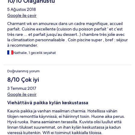
10/10 Olağanüstü
5 Ağustos 2018
Google ile çevir
Charmant wk en amoureux dans un cadre magnifique, accueil
parfait. Cuisine excellente (cuisson du poisson parfait ‘ et c’est
très rare ... et parfait jusqu’au dessert..) chambre très jolie avec
la climatisation personnalisable . Coin piscine super , bref : séjour
à recommander.
Nathalie, 1 gecelik seyahat
Doğrulanmış yorum
8/10 Çok iyi
3 Temmuz 2017
Google ile çevir
Viehättävä paikka kylän keskustassa
Kaunis paikka ja vanhan maailman charmia. Hotellissa vähän
tilojen remonttia käynnissä, ei häirinnyt tosin. Huone aika perus.
Hyvä ruoka. Ihana aamiainen terassilla. Kuvista olisi luullut että
linnan tilukset suuremmat, on ihan kylän keskustassa ja kadun
vieressä kuitenkin. Wifi ei toiminut kaikkialla tiloissa.