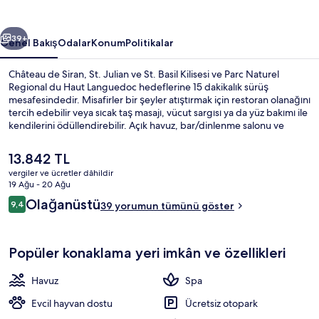
ceki
Sonraki
39+
Genel Bakış
Odalar
Konum
Politikalar
Château de Siran, St. Julian ve St. Basil Kilisesi ve Parc Naturel
Regional du Haut Languedoc hedeflerine 15 dakikalık sürüş
mesafesindedir. Misafirler bir şeyler atıştırmak için restoran olanağını
tercih edebilir veya sıcak taş masajı, vücut sargısı ya da yüz bakımı ile
kendilerini ödüllendirebilir. Açık havuz, bar/dinlenme salonu ve
buhar odası diğer özelliklerdir.
Şu
13.842 TL
anki
vergiler ve ücretler dâhildir
fiyat
19 Ağu - 20 Ağu
Çiftler için bakım odaları, hamam, vüc
13.842 TL
Yorumlar
Olağanüstü
9,4
39 yorumun tümünü göster
9,4/10
Popüler konaklama yeri imkân ve özellikleri
Havuz
Spa
Evcil hayvan dostu
Ücretsiz otopark