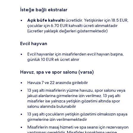
İsteğe bağlı ekstralar
Açık büfe kahvaltı
ücretlidir. Yetişkinler için 18.5 EUR,
çocuklar için 6.70 EUR kahvaltı ücreti alınmaktadır
(ücretler yaklaşık değerleri göstermektedir)
Evcil hayvan
Evcil hayvanlar için misafirlerden evcil hayvan başına,
günlük 10 EUR ek ücret alınır
Havuz, spa ve spor salonu (varsa)
Havuza 7 ve 22 arasında girilebilir
13 yaş altı misafirlerin yüzme havuzu, spor salonu veya
jakuzi alanlarına girmelerine izin verilmez. 13 yaş altı
misafirler ise yalnızca yetişkin gözetimi altında spor
salonu alanında bulunabilir
13 yaş altı çocukların yetişkin gözetimi olmaksızın spaya
girmelerine izin verilmemektedir
Misafirlerin masaj hizmeti ve spa seansı için rezervasyon
yaptırması gereklidir. Misafirler konaklama yerine