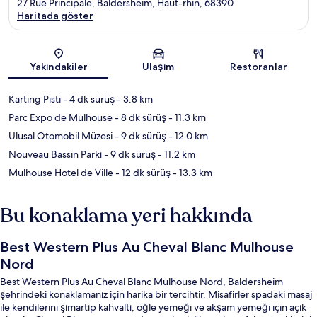
27 Rue Principale, Baldersheim, Haut-rhin, 68390
Haritada göster
Harita
Yakındakiler
Ulaşım
Restoranlar
Karting Pisti
- 4 dk sürüş
- 3.8 km
Parc Expo de Mulhouse
- 8 dk sürüş
- 11.3 km
Ulusal Otomobil Müzesi
- 9 dk sürüş
- 12.0 km
Nouveau Bassin Parkı
- 9 dk sürüş
- 11.2 km
Mulhouse Hotel de Ville
- 12 dk sürüş
- 13.3 km
Bu konaklama yeri hakkında
Best Western Plus Au Cheval Blanc Mulhouse
Nord
Best Western Plus Au Cheval Blanc Mulhouse Nord, Baldersheim
şehrindeki konaklamanız için harika bir tercihtir. Misafirler spadaki masaj
ile kendilerini şımartıp kahvaltı, öğle yemeği ve akşam yemeği için açık