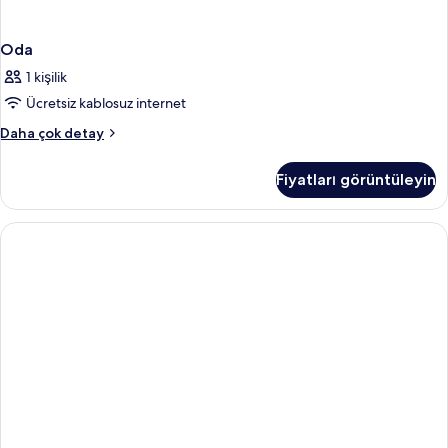
Oda
1 kişilik
Ücretsiz kablosuz internet
Oda
Daha çok detay
hakkında
daha
Fiyatları görüntüleyin
fazla
detay