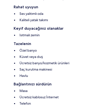
Rahat uyuyun
Ses yalıtımlı oda
Kaliteli yatak takımı
Keyif duyacağınız olanaklar
Isıtmalı zemin
Tazelenin
Özel banyo
Küvet veya duş
Ücretsiz banyo/kozmetik ürünleri
Saç kurutma makinesi
Havlu
Bağlantınızı sürdürün
Masa
Ücretsiz kablosuz İnternet
Telefon