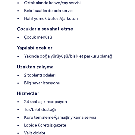
Ortak alanda kahve/çay servisi
Belirli saatlerde oda servisi
Hafif yemek büfesi/şarküteri
Çocuklarla seyahat etme
Çocuk menüsü
Yapılabilecekler
Yakında doğa yürüyüşü/bisiklet parkuru olanağı
Uzaktan çalışma
2 toplantı odaları
Bilgisayar istasyonu
Hizmetler
24 saat açık resepsiyon
Tur/bilet desteği
Kuru temizleme/çamaşır yıkama servisi
Lobide ücretsiz gazete
Valiz dolabı