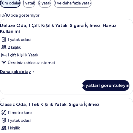
Odalar
Tüm odalar
1 yatak
2 yatak
3 ve daha fazla yatak
için
mevcut
10/10 oda gösteriliyor
filtreler
Deluxe
Deluxe Oda, 1 Çift Kişilik Yatak, Sigara
6
Deluxe Oda, 1 Çift Kişilik Yatak, Sigara İçilmez, Havuz
Oda,
Kullanımı
1
1 yatak odası
Çift
2 kişilik
Kişilik
1 çift Kişilik Yatak
Yatak,
Sigara
Ücretsiz kablosuz internet
İçilmez,
Deluxe
Daha çok detay
Havuz
Oda,
1
Kullanımı
Fiyatları görüntüleyin
Çift
için
Kişilik
tüm
Yatak,
Classic
Classic Oda, 1 Tek Kişilik Yatak, Sigara 
7
fotoğrafları
Sigara
Classic Oda, 1 Tek Kişilik Yatak, Sigara İçilmez
Oda,
İçilmez,
görün
11 metre kare
Havuz
1
Kullanımı
1 yatak odası
Tek
hakkında
Kişilik
1 kişilik
daha