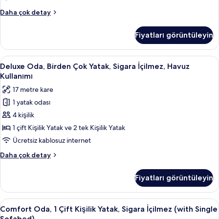
Kullanımı
Deluxe
Daha çok detay
için
Oda,
tüm
Birden
Fiyatları görüntüleyin
Çok
fotoğrafları
Yatak,
görün
Sigara
Deluxe
Kaliteli yatak takımı, minibar, odada k
6
İçilmez,
Deluxe Oda, Birden Çok Yatak, Sigara İçilmez, Havuz
Oda,
Havuz
Kullanımı
Kullanımı
Birden
17 metre kare
hakkında
Çok
daha
1 yatak odası
Yatak,
fazla
4 kişilik
Sigara
detay
İçilmez,
1 çift Kişilik Yatak ve 2 tek Kişilik Yatak
Havuz
Ücretsiz kablosuz internet
Kullanımı
Deluxe
Daha çok detay
için
Oda,
tüm
Birden
Fiyatları görüntüleyin
Çok
fotoğrafları
Yatak,
görün
Sigara
Comfort
Comfort Oda, 1 Çift Kişilik Yatak, Sigar
6
İçilmez,
Comfort Oda, 1 Çift Kişilik Yatak, Sigara İçilmez (with Single
Oda,
Havuz
Sofabed)