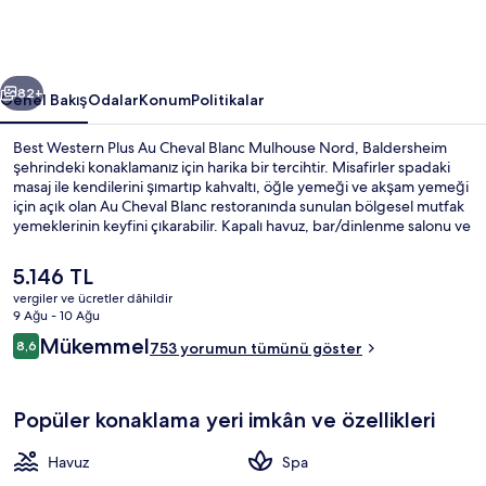
Blanc
Mulhouse
Nord
ceki
Sonraki
için
82+
Genel Bakış
Odalar
Konum
Politikalar
fotoğraf
Best Western Plus Au Cheval Blanc Mulhouse Nord, Baldersheim
galerisi
şehrindeki konaklamanız için harika bir tercihtir. Misafirler spadaki
masaj ile kendilerini şımartıp kahvaltı, öğle yemeği ve akşam yemeği
için açık olan Au Cheval Blanc restoranında sunulan bölgesel mutfak
yemeklerinin keyfini çıkarabilir. Kapalı havuz, bar/dinlenme salonu ve
spor salonu diğer özelliklerdir.
Şu
5.146 TL
anki
vergiler ve ücretler dâhildir
fiyat
9 Ağu - 10 Ağu
Kapalı yüzme havuzu, ücretsiz havuz ka
5.146 TL
Yorumlar
Mükemmel
8,6
753 yorumun tümünü göster
8,6/10
Popüler konaklama yeri imkân ve özellikleri
Havuz
Spa