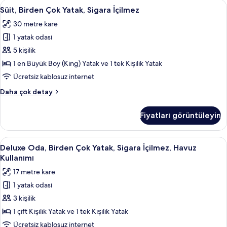
Süit,
Süit, Birden Çok Yatak, Sigara İçilmez |
tüm
8
Sigara
Süit, Birden Çok Yatak, Sigara İçilmez
Birden
İçilmez
fotoğrafları
30 metre kare
(Twin
Çok
görün
bed
1 yatak odası
Yatak,
on
Sigara
5 kişilik
request)
İçilmez
hakkında
1 en Büyük Boy (King) Yatak ve 1 tek Kişilik Yatak
daha
için
Ücretsiz kablosuz internet
fazla
tüm
detay
Süit,
Daha çok detay
fotoğrafları
Birden
görün
Çok
Fiyatları görüntüleyin
Yatak,
Sigara
İçilmez
Deluxe
Kaliteli yatak takımı, minibar, odada k
4
hakkında
Deluxe Oda, Birden Çok Yatak, Sigara İçilmez, Havuz
Oda,
daha
Kullanımı
fazla
Birden
17 metre kare
detay
Çok
1 yatak odası
Yatak,
3 kişilik
Sigara
İçilmez,
1 çift Kişilik Yatak ve 1 tek Kişilik Yatak
Havuz
Ücretsiz kablosuz internet