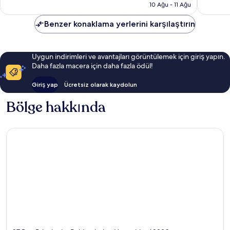
4.207 TL
10 Ağu - 11 Ağu
yorum
Benzer konaklama yerlerini karşılaştırın
Uygun indirimleri ve avantajları görüntülemek için giriş yapın.
Daha fazla macera için daha fazla ödül!
Giriş yap
Ücretsiz olarak kaydolun
Bölge hakkında