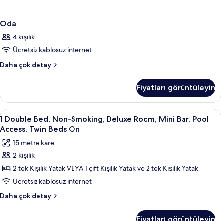
Oda
4 kişilik
Ücretsiz kablosuz internet
Oda
Daha çok detay
hakkında
daha
Fiyatları görüntüleyin
fazla
detay
1
Kaliteli yatak takımı, minibar, odada k
7
1 Double Bed, Non-Smoking, Deluxe Room, Mini Bar, Pool
Double
Access, Twin Beds On
Bed,
15 metre kare
Non-
2 kişilik
Smoking,
2 tek Kişilik Yatak VEYA 1 çift Kişilik Yatak ve 2 tek Kişilik Yatak
Deluxe
Room,
Ücretsiz kablosuz internet
Mini
1
Daha çok detay
Bar,
Double
Bed,
Pool
Fiyatları görüntüleyin