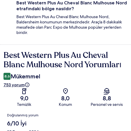
Best Western Plus Au Cheval Blanc Mulhouse Nord
etrafındaki bölge nasıldır?
Best Western Plus Au Cheval Blanc Mulhouse Nord,
Baldersheim konumunun merkezindedir. Araçla 8 dakikalık
mesafede olan Parc Expo de Mulhouse popüler yerlerden
biridir.
Best Western Plus Au Cheval
Yorumlar
Blanc Mulhouse Nord Yorumları
Mükemmel
8,6
753 yorum
9,0
8,0
8,8
Temizlik
Konum
Personel ve servis
Yorumlar
Doğrulanmış yorum
6/10 İyi