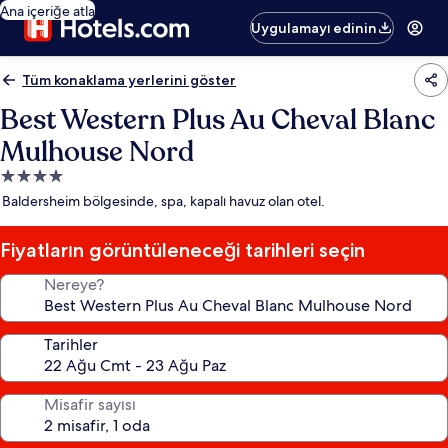
Ana içeriğe atla
Uygulamayı edinin
Tüm konaklama yerlerini göster
Best Western Plus Au Cheval Blanc
Mulhouse Nord
4.0
yıldızlı
Baldersheim bölgesinde, spa, kapalı havuz olan otel.
konaklama
yeri
Fiyatların görüntüleneceği tarihleri seçin
Nereye?
Tarihler
Misafir sayısı