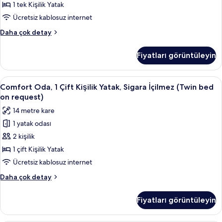
Yatak,
fazla
1 tek Kişilik Yatak
detay
Sigara
Ücretsiz kablosuz internet
İçilmez
Classic
Daha çok detay
için
Oda,
tüm
1
Fiyatları görüntüleyin
Tek
fotoğrafları
Kişilik
görün
Yatak,
Comfort
Comfort Oda, 1 Çift Kişilik Yatak, Siga
8
Sigara
Comfort Oda, 1 Çift Kişilik Yatak, Sigara İçilmez (Twin bed
Oda,
İçilmez
on request)
hakkında
1
14 metre kare
daha
Çift
fazla
1 yatak odası
Kişilik
detay
2 kişilik
Yatak,
Sigara
1 çift Kişilik Yatak
İçilmez
Ücretsiz kablosuz internet
(Twin
Comfort
Daha çok detay
bed
Oda,
on
1
Fiyatları görüntüleyin
Çift
request)
Kişilik
için
Yatak,