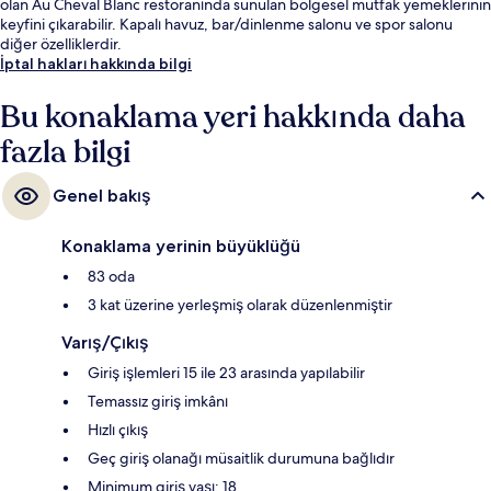
olan Au Cheval Blanc restoranında sunulan bölgesel mutfak yemeklerinin
keyfini çıkarabilir. Kapalı havuz, bar/dinlenme salonu ve spor salonu
diğer özelliklerdir.
İptal hakları hakkında bilgi
Bu konaklama yeri hakkında daha
fazla bilgi
Genel bakış
Konaklama yerinin büyüklüğü
83 oda
3 kat üzerine yerleşmiş olarak düzenlenmiştir
Varış/Çıkış
Giriş işlemleri 15 ile 23 arasında yapılabilir
Temassız giriş imkânı
Hızlı çıkış
Geç giriş olanağı müsaitlik durumuna bağlıdır
Minimum giriş yaşı: 18