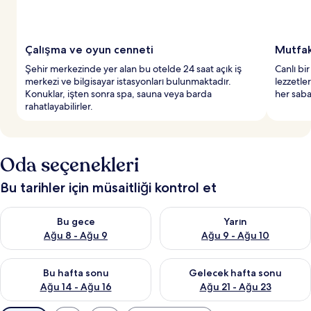
Çalışma ve oyun cenneti
Mutfak 
Şehir merkezinde yer alan bu otelde 24 saat açık iş
Canlı bi
merkezi ve bilgisayar istasyonları bulunmaktadır.
lezzetle
Konuklar, işten sonra spa, sauna veya barda
her saba
rahatlayabilirler.
Oda seçenekleri
Bu tarihler için müsaitliği kontrol et
Bu gece için müsaitliği kontrol et Ağu 8 - Ağu 9
Yarın için müsaitliği kontrol e
Bu gece
Yarın
Ağu 8 - Ağu 9
Ağu 9 - Ağu 10
Bu hafta sonu için müsaitliği kontrol et Ağu 14 - Ağu 16
Önümüzdeki hafta sonu için mü
Bu hafta sonu
Gelecek hafta sonu
Ağu 14 - Ağu 16
Ağu 21 - Ağu 23