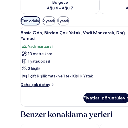
Bu gece
Ağu 6 - Ağu 7
A
Odalar
Tüm odalar
2 yatak
1 yatak
için
Basic
Basic Oda, Birden Çok Yatak, V
mevcut
7
Basic Oda, Birden Çok Yatak, Vadi Manzaralı, Dağ
Oda,
filtreler
Yamacı
Birden
Vadi manzaralı
Çok
10 metre kare
Yatak,
1 yatak odası
Vadi
Manzaralı,
3 kişilik
Dağ
1 çift Kişilik Yatak ve 1 tek Kişilik Yatak
Yamacı
Basic
Daha çok detay
için
Oda,
tüm
Birden
Fiyatları görüntüleyi
Çok
fotoğrafları
Yatak,
görün
Vadi
Benzer konaklama yerleri
Manzaralı,
Dağ
Yamacı
Green House Garden Park
Park Inn by Ra