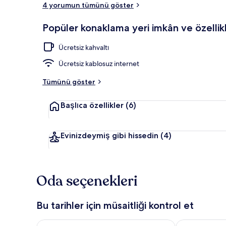
4 yorumun tümünü göster
Restoran
Popüler konaklama yeri imkân ve özellikl
Ücretsiz kahvaltı
Ücretsiz kablosuz internet
Tümünü göster
Başlıca özellikler
(6)
Evinizdeymiş gibi hissedin
(4)
Oda seçenekleri
Bu tarihler için müsaitliği kontrol et
Bu gece için müsaitliği kontrol et Ağu 6 - Ağu 7
Yarın için müs