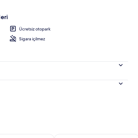
eri
Ücretsiz otopark
Sigara içilmez
aitliği kontrol et Ağu 7 - Ağu 8
Bu hafta sonu için müsaitliği kontrol 