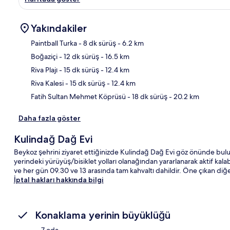
Yakındakiler
Paintball Turka
- 8 dk sürüş
- 6.2 km
Boğaziçi
- 12 dk sürüş
- 16.5 km
Hari
Riva Plajı
- 15 dk sürüş
- 12.4 km
Riva Kalesi
- 15 dk sürüş
- 12.4 km
Fatih Sultan Mehmet Köprüsü
- 18 dk sürüş
- 20.2 km
Daha fazla göster
Kulindağ Dağ Evi
Beykoz şehrini ziyaret ettiğinizde Kulindağ Dağ Evi göz önünde bulu
yerindeki yürüyüş/bisiklet yolları olanağından yararlanarak aktif kalab
ve her gün 09.30 ve 13 arasında tam kahvaltı dahildir. Öne çıkan diğe
İptal hakları hakkında bilgi
Konaklama yerinin büyüklüğü
7 oda