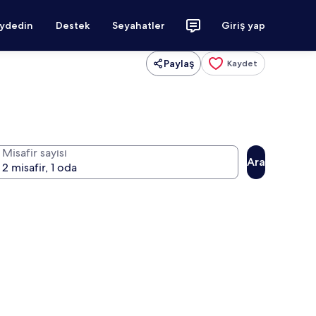
aydedin
Destek
Seyahatler
Giriş yap
Paylaş
Kaydet
Misafir sayısı
Ara