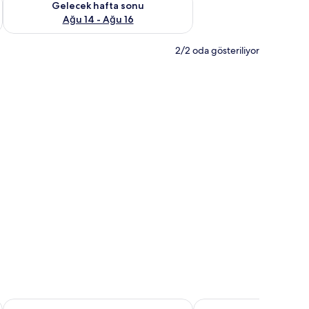
Gelecek hafta sonu
Ağu 14 - Ağu 16
2/2 oda gösteriliyor
aşam Parkında Konaklama
Limak Eurasia Luxury Hotel
Kavacık Asia Hotel