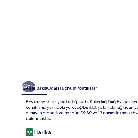
21+
Genel Bakış
Odalar
Konum
Politikalar
Beykoz şehrini ziyaret ettiğinizde Kulindağ Dağ Evi göz önü
konaklama yerindeki yürüyüş/bisiklet yolları olanağından yara
olmayan otopark ve her gün 09.30 ve 13 arasında tam kahvalt
bulunmaktadır.
Yorumlar
Harika
9,0
9,0/10