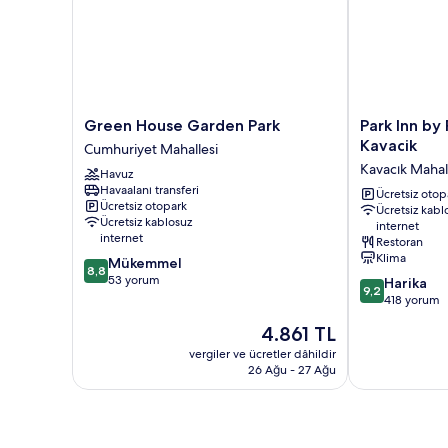
hakkında
daha
fazla
detay
Green
Park
Green House Garden Park
Park Inn by 
House
Inn
Kavacik
Cumhuriyet Mahallesi
Garden
by
Kavacık Mahal
Havuz
Park
Radisson
Havaalanı transferi
Cumhuriyet
Istanbul
Ücretsiz otop
Ücretsiz otopark
Ücretsiz kabl
Mahallesi
Asia
Ücretsiz kablosuz
internet
Kavacik
internet
Restoran
Kavacık
Klima
10
Mükemmel
Mahallesi
8,8
üzerinden
53 yorum
10
Harika
9,2
8.8,
üzerinden
418 yorum
Mükemmel,
9.2,
Güncel
4.861 TL
53
Harika,
fiyat:
yorum
418
vergiler ve ücretler dâhildir
4.861 TL
26 Ağu - 27 Ağu
yorum