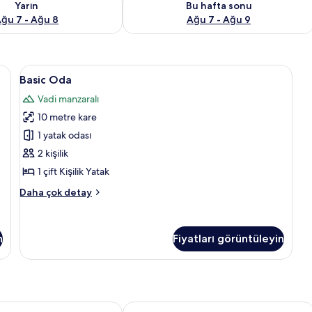
Yarın
Bu hafta sonu
ğu 7 - Ağu 8
Ağu 7 - Ağu 9
adi Manzaralı, Dağ Yamacı | Çarşaf takımı
Basic
Basic Oda | Çarşaf takımı
5
Basic Oda
Oda
Vadi manzaralı
için
10 metre kare
tüm
fotoğrafları
1 yatak odası
görün
2 kişilik
1 çift Kişilik Yatak
Basic
Daha çok detay
Oda
hakkında
daha
n
Fiyatları görüntüleyin
fazla
detay
disson Istanbul Asia Kavacik
Polonezköy Country Club ve Doğal Y