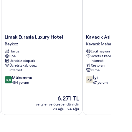
Limak
Kavacık
Limak Eurasia Luxury Hotel
Kavacık Asia Hotel
Eurasia
Asia
Beykoz
Kavacık Mahallesi
Luxury
Hotel
Havuz
Evcil hayvan dostu
Hotel
Kavacık
Spa
Ücretsiz kablosuz
Beykoz
Mahallesi
Ücretsiz otopark
internet
Ücretsiz kablosuz
Restoran
internet
Klima
10
10
Mükemmel
İyi
8,6
7,2
üzerinden
üzerinden
484 yorum
67 yorum
8.6,
7.2,
Mükemmel,
İyi,
Güncel
6.271 TL
484
67
fiyat:
yorum
yorum
vergiler ve ücretler dâhildir
vergiler v
6.271 TL
23 Ağu - 24 Ağu