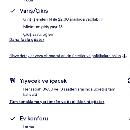
Varış/Çıkış
Giriş işlemleri 14 ile 22.30 arasında yapılabilir
Minimum giriş yaşı: 18
Çıkış saati: öğlen
Daha fazla göster
*İlave detaylar veya ek masraflar için ücretler ve politikalara bakın
Yiyecek ve içecek
Her sabah 09.30 ve 13 saatleri arasında ücretsiz tam
kahvaltı
Tüm konaklama yeri imkân ve özelliklerini göster
Ev konforu
Isıtma