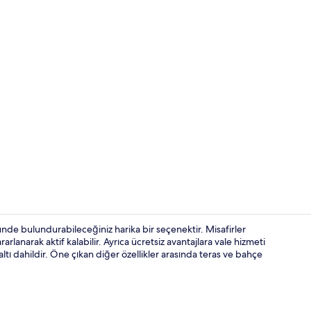
İç mekân
nde bulundurabileceğiniz harika bir seçenektir. Misafirler
rlanarak aktif kalabilir. Ayrıca ücretsiz avantajlara vale hizmeti
ı dahildir. Öne çıkan diğer özellikler arasında teras ve bahçe
Basic Oda, B