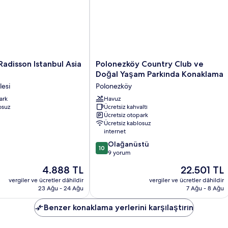
Polonezköy
Radisson Istanbul Asia
Polonezköy Country Club ve
Country
Doğal Yaşam Parkında Konaklama
Club
lesi
Polonezköy
ve
ark
Doğal
Havuz
osuz
Ücretsiz kahvaltı
Yaşam
Ücretsiz otopark
Parkında
Ücretsiz kablosuz
Konaklama
internet
Polonezköy
10
Olağanüstü
10
üzerinden
9 yorum
10.0,
Güncel
Güncel
4.888 TL
22.501 TL
Olağanüstü,
fiyat:
fiyat:
9
vergiler ve ücretler dâhildir
vergiler ve ücretler dâhildir
4.888 TL
22.501 TL
23 Ağu - 24 Ağu
7 Ağu - 8 Ağu
yorum
Benzer konaklama yerlerini karşılaştırın