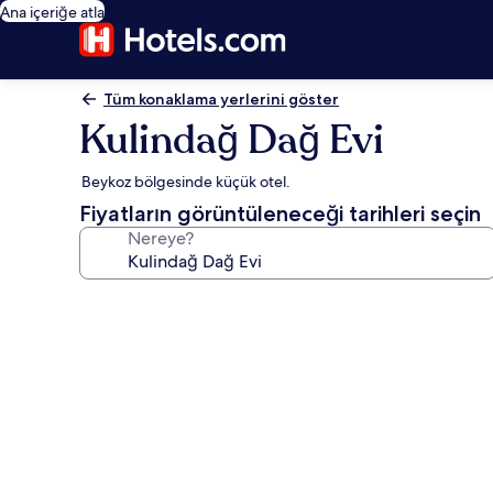
Ana içeriğe atla
Tüm konaklama yerlerini göster
Kulindağ Dağ Evi
Beykoz bölgesinde küçük otel.
Fiyatların görüntüleneceği tarihleri seçin
Nereye?
Kulindağ
Dağ
Evi
için
fotoğraf
galerisi