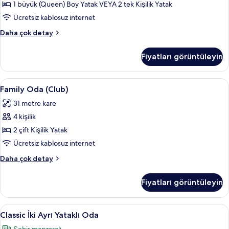
fotoğrafları
1 büyük (Queen) Boy Yatak VEYA 2 tek Kişilik Yatak
görün
Ücretsiz kablosuz internet
Club
Daha çok detay
Oda
hakkında
Fiyatları görüntüleyin
daha
fazla
detay
Family
Kaliteli yatak takımı, odada kasa, mas
8
Family Oda (Club)
Oda
31 metre kare
(Club)
4 kişilik
için
tüm
2 çift Kişilik Yatak
fotoğrafları
Ücretsiz kablosuz internet
görün
Family
Daha çok detay
Oda
(Club)
Fiyatları görüntüleyin
hakkında
daha
fazla
Classic
Classic İki Ayrı Yataklı Oda | Kaliteli 
6
detay
Classic İki Ayrı Yataklı Oda
İki