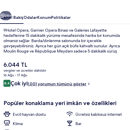
ceki
Sonraki
39+
Genel Bakış
Odalar
Konum
Politikalar
9Hotel Opera, Garnier Opera Binası ve Galeries Lafayette
hedeflerine 15 dakikalık yürüme mesafesinde harika bir konumda
olmanızı sağlar. Barda/dinlenme salonunda bir içecekle
gevşeyebilirsiniz. Ayrıca her gün açık büfe kahvaltı sunulur. Ayrıca
Moulin Rouge ve République Meydanı sadece 5 dakikalık sürüş
mesafesindedir. Misafirler konaklama yerinin toplu taşıma araçlarına
kısa yürüme mesafesinde olmasını seviyor: Poissonniere İstasyonu 3
Şu
6.044 TL
dakika ve Cadet İstasyonu 4 dakika mesafede.
anki
vergiler ve ücretler dâhildir
fiyat
16 Ağu - 17 Ağu
Odadan manzara
6.044 TL
Yorumlar
Çok iyi
8,4
1.001 yorumun tümünü göster
8,4/10
Popüler konaklama yeri imkân ve özellikleri
Evcil hayvan dostu
Ücretsiz kablosuz internet
Klima
Bar