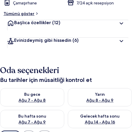
Çamaşırhane
7/24 açık resepsiyon
Tümünü göster
Başlıca özellikler
(12)
Evinizdeymiş gibi hissedin
(6)
Oda seçenekleri
Bu tarihler için müsaitliği kontrol et
Bu gece için müsaitliği kontrol et Ağu 7 - Ağu 8
Yarın için müsaitliği kontrol e
Bu gece
Yarın
Ağu 7 - Ağu 8
Ağu 8 - Ağu 9
Bu hafta sonu için müsaitliği kontrol et Ağu 7 - Ağu 9
Önümüzdeki hafta sonu için müs
Bu hafta sonu
Gelecek hafta sonu
Ağu 7 - Ağu 9
Ağu 14 - Ağu 16