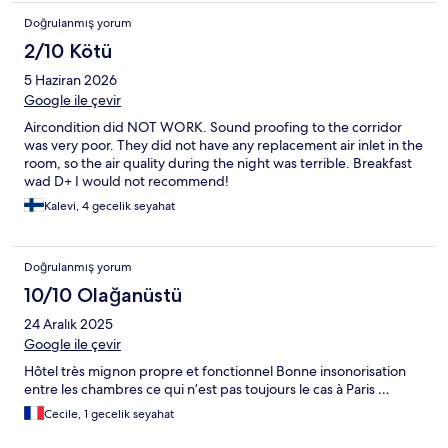
Doğrulanmış yorum
2/10 Kötü
5 Haziran 2026
Google ile çevir
Aircondition did NOT WORK. Sound proofing to the corridor
was very poor. They did not have any replacement air inlet in the
room, so the air quality during the night was terrible. Breakfast
wad D+ I would not recommend!
Kalevi, 4 gecelik seyahat
Doğrulanmış yorum
10/10 Olağanüstü
24 Aralık 2025
Google ile çevir
Hôtel très mignon propre et fonctionnel Bonne insonorisation
entre les chambres ce qui n’est pas toujours le cas à Paris …
Cecile, 1 gecelik seyahat