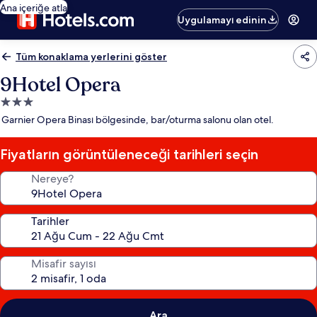
Ana içeriğe atla
Uygulamayı edinin
Tüm konaklama yerlerini göster
9Hotel Opera
3.0
yıldızlı
Garnier Opera Binası bölgesinde, bar/oturma salonu olan otel.
konaklama
yeri
Fiyatların görüntüleneceği tarihleri seçin
Nereye?
Tarihler
Misafir sayısı
Ara