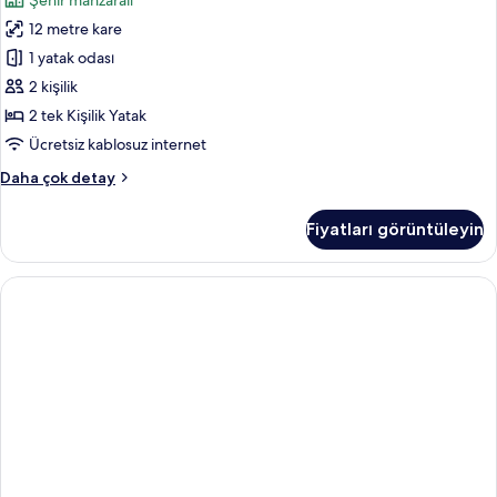
Şehir manzaralı
Ayrı
12 metre kare
Yataklı
Oda
1 yatak odası
için
2 kişilik
tüm
2 tek Kişilik Yatak
fotoğrafları
Ücretsiz kablosuz internet
görün
Classic
Daha çok detay
İki
Ayrı
Fiyatları görüntüleyin
Yataklı
Oda
hakkında
daha
fazla
detay