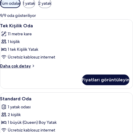
Odalar
Tüm odalar
1 yatak
2 yatak
için
mevcut
9/9 oda gösteriliyor
filtreler
Tek
Tek Kişilik Oda | Kaliteli yatak takımı
7
Tek Kişilik Oda
Kişilik
11 metre kare
Oda
1 kişilik
için
tüm
1 tek Kişilik Yatak
fotoğrafları
Ücretsiz kablosuz internet
görün
Tek
Daha çok detay
Kişilik
Oda
Fiyatları görüntüleyin
hakkında
daha
fazla
Standard
Standard Oda | Kaliteli yatak takımı, 
6
detay
Standard Oda
Oda
1 yatak odası
için
2 kişilik
tüm
fotoğrafları
1 büyük (Queen) Boy Yatak
görün
Ücretsiz kablosuz internet