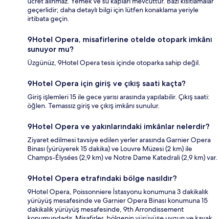
ücret alınmaz. Yemek ve su kapları mevcuttur. Bazı kısıtlamalar
geçerlidir; daha detaylı bilgi için lütfen konaklama yeriyle
irtibata geçin.
9Hotel Opera, misafirlerine otelde otopark imkânı
sunuyor mu?
Üzgünüz, 9Hotel Opera tesis içinde otoparka sahip değil.
9Hotel Opera için giriş ve çıkış saati kaçta?
Giriş işlemleri 15 ile gece yarısı arasında yapılabilir. Çıkış saati:
öğlen. Temassız giriş ve çıkış imkânı sunulur.
9Hotel Opera ve yakınlarındaki imkânlar nelerdir?
Ziyaret edilmesi tavsiye edilen yerler arasında Garnier Opera
Binası (yürüyerek 15 dakika) ve Louvre Müzesi (2 km) ile
Champs-Élysées (2,9 km) ve Notre Dame Katedrali (2,9 km) var.
9Hotel Opera etrafındaki bölge nasıldır?
9Hotel Opera, Poissonniere İstasyonu konumuna 3 dakikalık
yürüyüş mesafesinde ve Garnier Opera Binası konumuna 15
dakikalık yürüyüş mesafesinde, 9th Arrondissement
konumundadır. Misafirler, bölgenin yürüyüşe uygun ve kayak