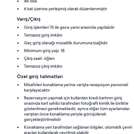
48 oda
6 kat üzerine yerleşmiş olarak düzenlenmiştir
Varış/Çıkış
Giriş işlemleri 15 ile gece yarısı arasında yapılabilir
Temassız giriş imkânı
Geç giriş olanağı müsaitlik durumuna bağlıdır
Minimum giriş yaşı: 18
Çıkış saati: öğlen
Temassız çıkış imkânı
Özel giriş talimatları
Misafirleri konaklama yerine varışta resepsiyon personeli
karşılayacaktır
Rezervasyon yapmak için kullanılan kredi kartının giriş
sırasında kart sahibi tarafından fotoğraflı kimlik ile birlikte
gösterilmesi gerekmektedir, ayrıca diğer tüm ayarlamalar,
varıştan önce konaklama yeriyle görüşülerek
gerçekleştirilmelidir
Konaklama yeri tarafından sağlanan bilgiler, otomatik çeviri
araçları kullanılarak çevrilmiş olabilir