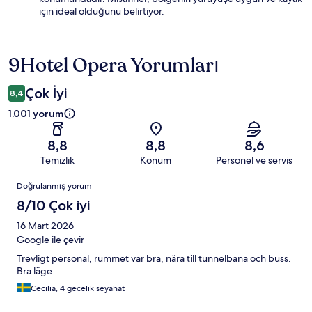
için ideal olduğunu belirtiyor.
9Hotel Opera Yorumları
Yorumlar
Çok İyi
8,4
1.001 yorum
8,8
8,8
8,6
Temizlik
Konum
Personel ve servis
Yorumlar
Doğrulanmış yorum
8/10 Çok iyi
16 Mart 2026
Google ile çevir
Trevligt personal, rummet var bra, nära till tunnelbana och buss.
Bra läge
Cecilia, 4 gecelik seyahat