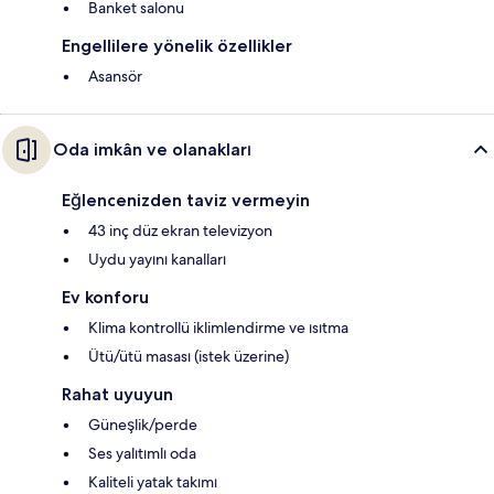
Banket salonu
Engellilere yönelik özellikler
Asansör
Oda imkân ve olanakları
Eğlencenizden taviz vermeyin
43 inç düz ekran televizyon
Uydu yayını kanalları
Ev konforu
Klima kontrollü iklimlendirme ve ısıtma
Ütü/ütü masası (istek üzerine)
Rahat uyuyun
Güneşlik/perde
Ses yalıtımlı oda
Kaliteli yatak takımı