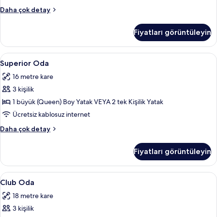
Standard
Daha çok detay
Oda
hakkında
Fiyatları görüntüleyin
daha
fazla
detay
Superior
Superior Oda | Kaliteli yatak takımı, 
7
Superior Oda
Oda
16 metre kare
için
3 kişilik
tüm
fotoğrafları
1 büyük (Queen) Boy Yatak VEYA 2 tek Kişilik Yatak
görün
Ücretsiz kablosuz internet
Superior
Daha çok detay
Oda
hakkında
Fiyatları görüntüleyin
daha
fazla
detay
Club
Kaliteli yatak takımı, odada kasa, mas
8
Club Oda
Oda
18 metre kare
için
3 kişilik
tüm