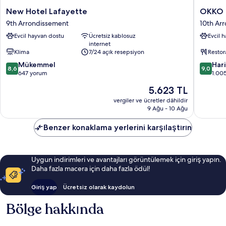
New
OKKO
New Hotel Lafayette
OKKO H
Hotel
Hotels
9th Arrondissement
10th Ar
Lafayette
Paris
Evcil hayvan dostu
Ücretsiz kablosuz
Evcil 
9th
Gare
internet
Arrondissement
de
Klima
7/24 açık resepsiyon
Restor
l'Est
10
10
Mükemmel
10th
Har
8,6
9,0
üzerinden
üzerind
647 yorum
Arrondi
1.00
8.6,
9.0,
Güncel
5.623 TL
Mükemmel,
Harika,
fiyat:
647
1.005
vergiler ve ücretler dâhildir
5.623 TL
9 Ağu - 10 Ağu
yorum
yorum
Benzer konaklama yerlerini karşılaştırın
Uygun indirimleri ve avantajları görüntülemek için giriş yapın.
Daha fazla macera için daha fazla ödül!
Giriş yap
Ücretsiz olarak kaydolun
Bölge hakkında