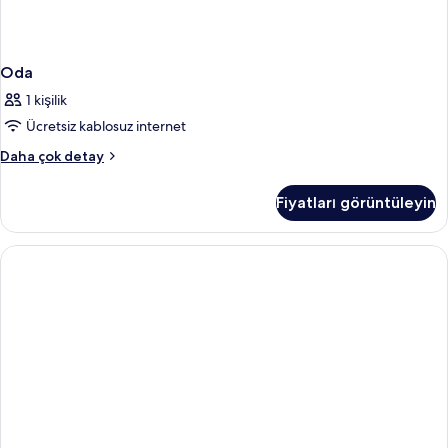
Oda
1 kişilik
Ücretsiz kablosuz internet
Oda
Daha çok detay
hakkında
daha
Fiyatları görüntüleyin
fazla
detay