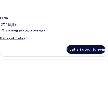
Oda
1 kişilik
Ücretsiz kablosuz internet
Oda
Daha çok detay
hakkında
daha
Fiyatları görüntüleyin
fazla
detay