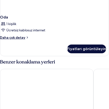
Oda
1 kişilik
Ücretsiz kablosuz internet
Oda
Daha çok detay
hakkında
daha
Fiyatları görüntüleyin
fazla
detay
Benzer konaklama yerleri
New Hotel Lafayette
OKKO Hot