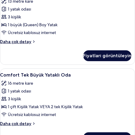
13 metre kare
detay
Büyük
1 yatak odası
Yataklı
Oda
3 kişilik
için
1 büyük (Queen) Boy Yatak
tüm
Ücretsiz kablosuz internet
fotoğrafları
Basic
Daha çok detay
görün
Tek
Büyük
Fiyatları görüntüleyin
Yataklı
Oda
hakkında
Comfort
Comfort Tek Büyük Yataklı Oda | Anti 
2
daha
Comfort Tek Büyük Yataklı Oda
Tek
fazla
16 metre kare
detay
Büyük
1 yatak odası
Yataklı
Oda
3 kişilik
için
1 çift Kişilik Yatak VEYA 2 tek Kişilik Yatak
tüm
Ücretsiz kablosuz internet
fotoğrafları
Comfort
Daha çok detay
görün
Tek
Büyük