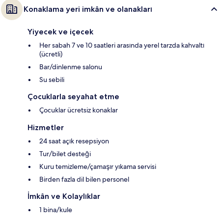
Konaklama yeri imkân ve olanakları
Yiyecek ve içecek
Her sabah 7 ve 10 saatleri arasında yerel tarzda kahvaltı
(ücretli)
Bar/dinlenme salonu
Su sebili
Çocuklarla seyahat etme
Çocuklar ücretsiz konaklar
Hizmetler
24 saat açık resepsiyon
Tur/bilet desteği
Kuru temizleme/çamaşır yıkama servisi
Birden fazla dil bilen personel
İmkân ve Kolaylıklar
1 bina/kule