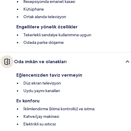
Resepsiyonda emanet kasası
Kütüphane
Ortak alanda televizyon
Engellilere yönelik özellikler
Tekerlekli sandalye kullanımına uygun
Odada parke döşeme
Oda imkân ve olanakları
Eğlencenizden taviz vermeyin
Düz ekran televizyon
Uydu yayını kanalları
Ev konforu
İklimlendirme (klima kontrollü) ve ısıtma
Kahve/çay makinesi
Elektrikli su ısıtıcısı