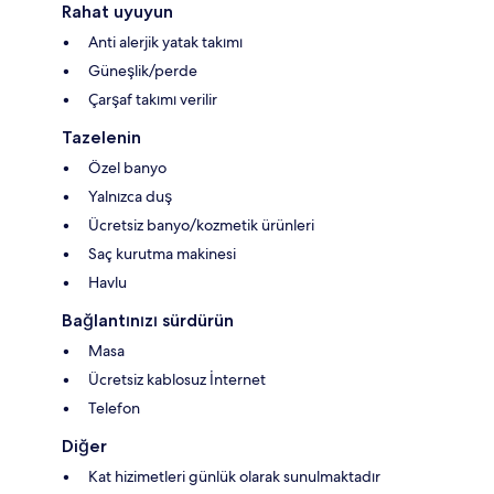
Rahat uyuyun
Anti alerjik yatak takımı
Güneşlik/perde
Çarşaf takımı verilir
Tazelenin
Özel banyo
Yalnızca duş
Ücretsiz banyo/kozmetik ürünleri
Saç kurutma makinesi
Havlu
Bağlantınızı sürdürün
Masa
Ücretsiz kablosuz İnternet
Telefon
Diğer
Kat hizimetleri günlük olarak sunulmaktadır