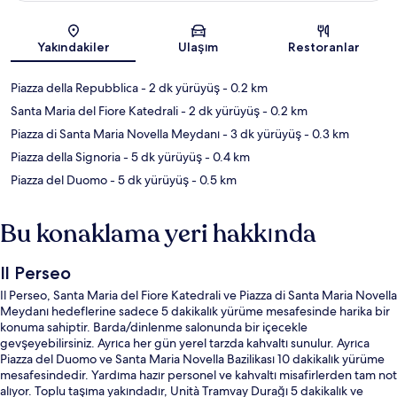
Harita
Yakındakiler
Ulaşım
Restoranlar
Piazza della Repubblica
- 2 dk yürüyüş
- 0.2 km
Santa Maria del Fiore Katedrali
- 2 dk yürüyüş
- 0.2 km
Piazza di Santa Maria Novella Meydanı
- 3 dk yürüyüş
- 0.3 km
Piazza della Signoria
- 5 dk yürüyüş
- 0.4 km
Piazza del Duomo
- 5 dk yürüyüş
- 0.5 km
Bu konaklama yeri hakkında
Il Perseo
Il Perseo, Santa Maria del Fiore Katedrali ve Piazza di Santa Maria Novella
Meydanı hedeflerine sadece 5 dakikalık yürüme mesafesinde harika bir
konuma sahiptir. Barda/dinlenme salonunda bir içecekle
gevşeyebilirsiniz. Ayrıca her gün yerel tarzda kahvaltı sunulur. Ayrıca
Piazza del Duomo ve Santa Maria Novella Bazilikası 10 dakikalık yürüme
mesafesindedir. Yardıma hazır personel ve kahvaltı misafirlerden tam not
alıyor. Toplu taşıma yakındadır, Unità Tramvay Durağı 5 dakikalık ve