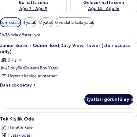
a
Bu hafta sonu
Gelecek hafta sonu
n
Ağu 7 - Ağu 9
Ağu 14 - Ağu 16
y
Odalar
Tüm odalar
1 yatak
2 yatak
3 ve daha fazla yatak
e
için
r
mevcut
l
16/16 oda gösteriliyor
filtreler
e
Junior
Anti alerjik yatak takımı, odada kasa,
15
Junior Suite, 1 Queen Bed, City View, Tower (stair access
r
Suite,
d
only)
1
e
2 kişilik
n
Queen
1 büyük (Queen) Boy Yatak
Bed,
b
Ücretsiz kablosuz internet
City
i
View,
r
Junior
Daha çok detay
i
Suite,
Tower
1
(stair
Fiyatları görüntüleyin
Queen
access
Bed,
only)
City
Tek
Tek Kişilik Oda | Anti alerjik yatak ta
3
View,
için
Tek Kişilik Oda
Kişilik
Tower
tüm
11 metre kare
(stair
Oda
fotoğrafları
access
1 yatak odası
için