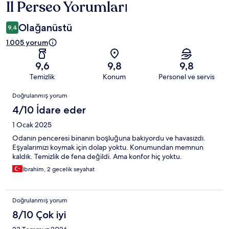
Il Perseo Yorumları
Yorumlar
Olağanüstü
9,4
1.005 yorum
9,6
9,8
9,8
Temizlik
Konum
Personel ve servis
Yorumlar
Doğrulanmış yorum
4/10 İdare eder
1 Ocak 2025
Odanın penceresi binanın boşluğuna bakıyordu ve havasızdı.
Eşyalarımızı koymak için dolap yoktu. Konumundan memnun
kaldık. Temizlik de fena değildi. Ama konfor hiç yoktu.
Ibrahim, 2 gecelik seyahat
Doğrulanmış yorum
8/10 Çok iyi