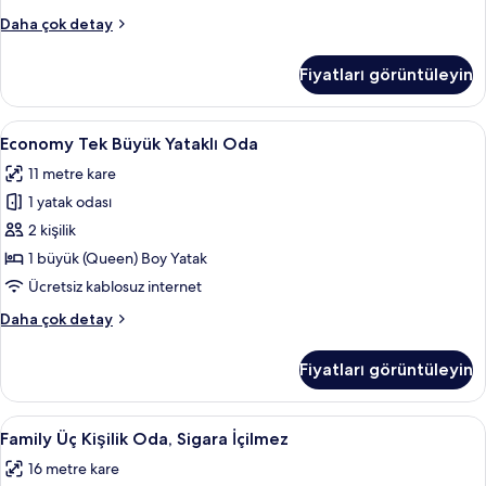
için
Family
Daha çok detay
tüm
Quadruple
fotoğrafları
Room,
Fiyatları görüntüleyin
Non
görün
Smoking
Staircase
Economy
Anti alerjik yatak takımı, odada kasa,
5
Only
Economy Tek Büyük Yataklı Oda
Tek
hakkında
11 metre kare
daha
Büyük
fazla
1 yatak odası
Yataklı
detay
Oda
2 kişilik
için
1 büyük (Queen) Boy Yatak
tüm
Ücretsiz kablosuz internet
fotoğrafları
Economy
Daha çok detay
görün
Tek
Büyük
Fiyatları görüntüleyin
Yataklı
Oda
hakkında
Family
Oda özellikleri
3
daha
Family Üç Kişilik Oda, Sigara İçilmez
Üç
fazla
16 metre kare
detay
Kişilik