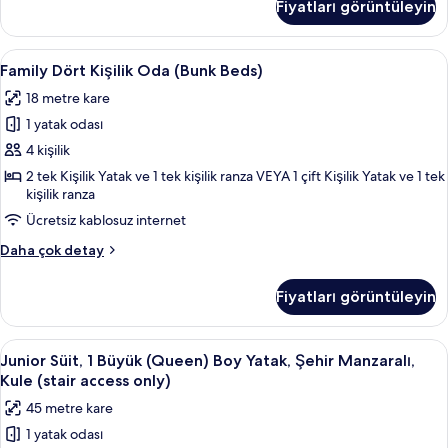
Fiyatları görüntüleyin
daha
fazla
detay
Family
Family Dört Kişilik Oda (Bunk Beds) | 
4
Family Dört Kişilik Oda (Bunk Beds)
Dört
18 metre kare
Kişilik
1 yatak odası
Oda
(Bunk
4 kişilik
Beds)
2 tek Kişilik Yatak ve 1 tek kişilik ranza VEYA 1 çift Kişilik Yatak ve 1 tek
kişilik ranza
için
tüm
Ücretsiz kablosuz internet
fotoğrafları
Family
Daha çok detay
görün
Dört
Kişilik
Fiyatları görüntüleyin
Oda
(Bunk
Beds)
Junior
Junior Süit, 1 Büyük (Queen) Boy Yatak,
12
hakkında
Junior Süit, 1 Büyük (Queen) Boy Yatak, Şehir Manzaralı,
Süit,
daha
Kule (stair access only)
fazla
1
45 metre kare
detay
Büyük
1 yatak odası
(Queen)