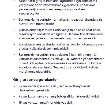
Misafirlerin giriş talimatlarını öğrenmek için konaklama
yeriyle önceden irtibat kurması gereklidir; konaklama
yerine varışta misafirleri resepsiyon görevlileri
karşılayacaktır
Bu konaklama yerinde normal çalışma saatleri dışında giriş
hizmeti verilmemektedir
Giriş işlemleri için misafirlerin varıştan en az 48 saat önce
rezervasyon onayındaki bilgileri kullanarak konaklama yerini
araması ve gerekli düzenlemeleri yaptırması gereklidir
Konaklama yeri tarafından sağlanan bilgiler, otomatik çeviri
araçları kullanılarak çevrilmiş olabilir
Bu konaklama yerinin resepsiyonu 5 katlı bir binanın 3.
katında bulunmaktadır. Odalar 3-5. katlarda yer almaktadır.
3. ve 4. katlardaki odalara asansör ile ulaşılabilir. 5. kattaki
konuk odalarına (Junior Süit ve Superior Oda) 4. kattan
merdivenle ulaşılabilir.
Giriş sırasında gerekenler
Ek masraflar için kredi kartı, banka kartı veya nakit
depozitosu gereklidir
Resmi kurumlarca verilmiş fotoğraflı kimlik gerekli olabilir
18 yaş ve üzeri misafirler giriş yapabilir.