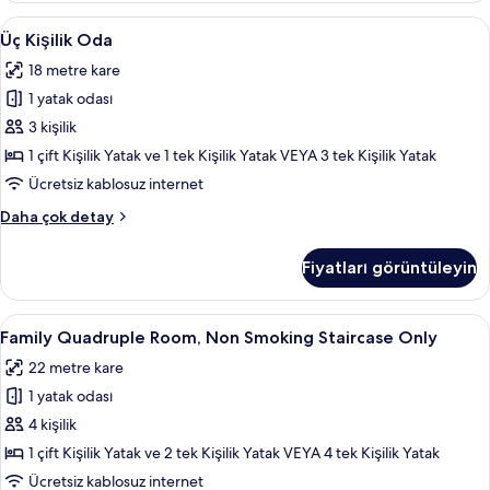
daha
Üç
Anti alerjik yatak takımı, odada kasa,
2
fazla
Üç Kişilik Oda
Kişilik
detay
18 metre kare
Oda
1 yatak odası
için
tüm
3 kişilik
fotoğrafları
1 çift Kişilik Yatak ve 1 tek Kişilik Yatak VEYA 3 tek Kişilik Yatak
görün
Ücretsiz kablosuz internet
Üç
Daha çok detay
Kişilik
Oda
Fiyatları görüntüleyin
hakkında
daha
fazla
Family
Family Quadruple Room, Non Smoking St
4
detay
Family Quadruple Room, Non Smoking Staircase Only
Quadruple
22 metre kare
Room,
1 yatak odası
Non
Smoking
4 kişilik
Staircase
1 çift Kişilik Yatak ve 2 tek Kişilik Yatak VEYA 4 tek Kişilik Yatak
Only
Ücretsiz kablosuz internet