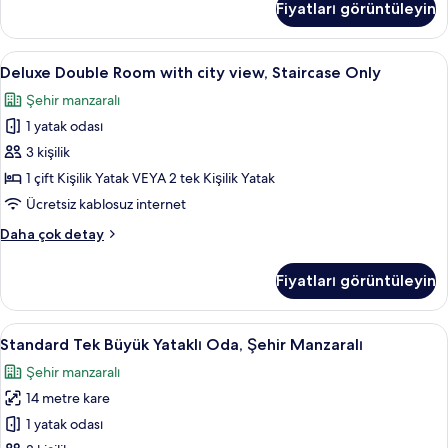
Fiyatları görüntüleyin
Yataklı
Oda
hakkında
Deluxe
Deluxe Double Room with city view, Sta
2
daha
Deluxe Double Room with city view, Staircase Only
Double
fazla
Şehir manzaralı
detay
Room
1 yatak odası
with
city
3 kişilik
view,
1 çift Kişilik Yatak VEYA 2 tek Kişilik Yatak
Staircase
Ücretsiz kablosuz internet
Only
Deluxe
Daha çok detay
için
Double
tüm
Room
Fiyatları görüntüleyin
with
fotoğrafları
city
görün
view,
Standard
Anti alerjik yatak takımı, odada kasa,
5
Staircase
Standard Tek Büyük Yataklı Oda, Şehir Manzaralı
Tek
Only
Şehir manzaralı
hakkında
Büyük
daha
14 metre kare
Yataklı
fazla
Oda,
1 yatak odası
detay