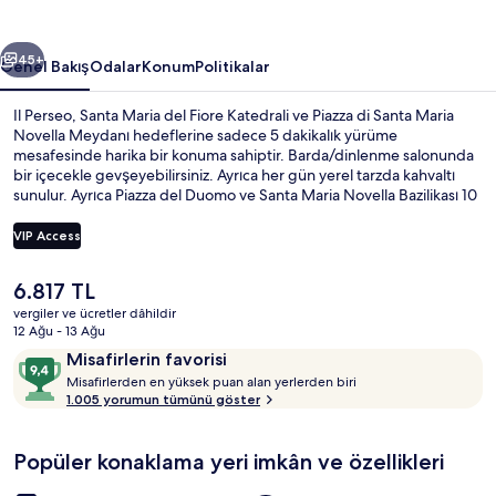
ceki
Sonraki
45+
Genel Bakış
Odalar
Konum
Politikalar
Il Perseo, Santa Maria del Fiore Katedrali ve Piazza di Santa Maria
Novella Meydanı hedeflerine sadece 5 dakikalık yürüme
mesafesinde harika bir konuma sahiptir. Barda/dinlenme salonunda
bir içecekle gevşeyebilirsiniz. Ayrıca her gün yerel tarzda kahvaltı
sunulur. Ayrıca Piazza del Duomo ve Santa Maria Novella Bazilikası 10
dakikalık yürüme mesafesindedir. Yardıma hazır personel ve kahvaltı
misafirlerden tam not alıyor. Toplu taşıma yakındadır, Unità Tramvay
VIP Access
Durağı 5 dakikalık ve Valfonda - Stazione Santa Maria Novella
Tramvay Durağı 7 dakikalık yürüme mesafesinde bulunur.
Şu
6.817 TL
Odadan manzara
anki
vergiler ve ücretler dâhildir
fiyat
12 Ağu - 13 Ağu
6.817 TL
Yorumlar
10
Misafirlerin favorisi
M
üzerinden
Misafirlerden en yüksek puan alan yerlerden biri
i
1.005 yorumun tümünü göster
9,4,
s
Misafirlerin
a
favorisi
Popüler konaklama yeri imkân ve özellikleri
f
i