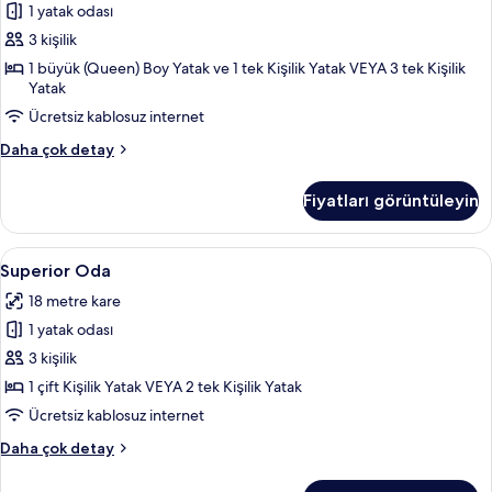
1 yatak odası
Oda,
Sigara
3 kişilik
İçilmez
1 büyük (Queen) Boy Yatak ve 1 tek Kişilik Yatak VEYA 3 tek Kişilik
Yatak
için
tüm
Ücretsiz kablosuz internet
fotoğrafları
Family
Daha çok detay
görün
Üç
Kişilik
Fiyatları görüntüleyin
Oda,
Sigara
İçilmez
Superior
Superior Oda | Anti alerjik yatak takı
5
hakkında
Superior Oda
Oda
daha
18 metre kare
fazla
için
detay
1 yatak odası
tüm
fotoğrafları
3 kişilik
görün
1 çift Kişilik Yatak VEYA 2 tek Kişilik Yatak
Ücretsiz kablosuz internet
Superior
Daha çok detay
Oda
hakkında