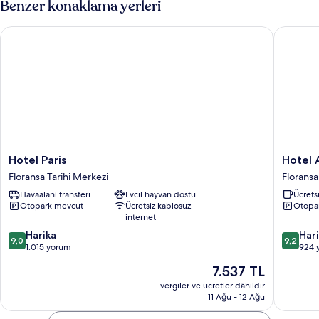
Benzer konaklama yerleri
fazla
detay
Hotel Paris
Hotel A
Hotel
Hotel
Hotel Paris
Hotel 
Paris
Accade
Floransa Tarihi Merkezi
Floransa
Floransa
Floransa
Havaalanı transferi
Evcil hayvan dostu
Ücretsi
Tarihi
Tarihi
Otopark mevcut
Ücretsiz kablosuz
Otopa
Merkezi
Merkezi
internet
10
10
Harika
Har
9,0
9,2
üzerinden
üzerind
1.015 yorum
924 
9.0,
9.2,
Güncel
7.537 TL
Harika,
Harika,
fiyat:
1.015
924
vergiler ve ücretler dâhildir
7.537 TL
11 Ağu - 12 Ağu
yorum
yorum