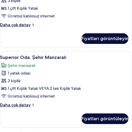
Şehir
3 kişilik
Manzaralı
1 çift Kişilik Yatak
için
Ücretsiz kablosuz internet
tüm
Standard
Daha çok detay
fotoğrafları
Tek
görün
Büyük
Fiyatları görüntüleyin
Yataklı
Oda,
Şehir
Superior
Superior Oda, Şehir Manzaralı | Anti a
4
Manzaralı
Superior Oda, Şehir Manzaralı
Oda,
hakkında
Şehir manzaralı
daha
Şehir
fazla
1 yatak odası
Manzaralı
detay
için
3 kişilik
tüm
1 çift Kişilik Yatak VEYA 2 tek Kişilik Yatak
fotoğrafları
Ücretsiz kablosuz internet
görün
Superior
Daha çok detay
Oda,
Şehir
Fiyatları görüntüleyin
Manzaralı
hakkında
daha