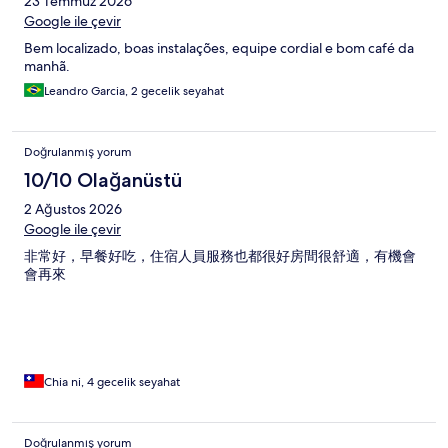
23 Temmuz 2026
Google ile çevir
Bem localizado, boas instalações, equipe cordial e bom café da
manhã.
Leandro Garcia, 2 gecelik seyahat
Doğrulanmış yorum
10/10 Olağanüstü
2 Ağustos 2026
Google ile çevir
非常好，早餐好吃，住宿人員服務也都很好房間很舒適，有機會
會再來
Chia ni, 4 gecelik seyahat
Doğrulanmış yorum