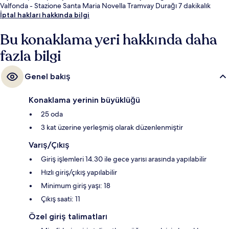
Valfonda - Stazione Santa Maria Novella Tramvay Durağı 7 dakikalık
yürüme mesafesinde bulunur.
İptal hakları hakkında bilgi
Bu konaklama yeri hakkında daha
fazla bilgi
Genel bakış
Konaklama yerinin büyüklüğü
25 oda
3 kat üzerine yerleşmiş olarak düzenlenmiştir
Varış/Çıkış
Giriş işlemleri 14.30 ile gece yarısı arasında yapılabilir
Hızlı giriş/çıkış yapılabilir
Minimum giriş yaşı: 18
Çıkış saati: 11
Özel giriş talimatları