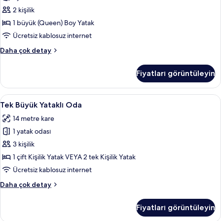
görün
only)
tüm
2 kişilik
hakkında
fotoğrafları
daha
1 büyük (Queen) Boy Yatak
fazla
görün
Ücretsiz kablosuz internet
detay
Tek
Daha çok detay
Kişilik
Oda
Fiyatları görüntüleyin
hakkında
daha
fazla
Tek
Anti alerjik yatak takımı, odada kasa,
2
detay
Tek Büyük Yataklı Oda
Büyük
14 metre kare
Yataklı
1 yatak odası
Oda
için
3 kişilik
tüm
1 çift Kişilik Yatak VEYA 2 tek Kişilik Yatak
fotoğrafları
Ücretsiz kablosuz internet
görün
Tek
Daha çok detay
Büyük
Yataklı
Fiyatları görüntüleyin
Oda
hakkında