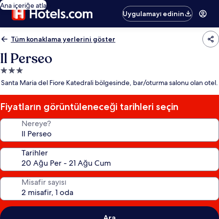
Ana içeriğe atla
Uygulamayı edinin
Tüm konaklama yerlerini göster
Il Perseo
3.0
yıldızlı
Santa Maria del Fiore Katedrali bölgesinde, bar/oturma salonu olan otel.
konaklama
yeri
Fiyatların görüntüleneceği tarihleri seçin
Nereye?
Tarihler
Misafir sayısı
Ara