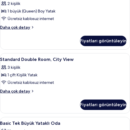
2 kişilik
Boy
Yatak,
1 büyük (Queen) Boy Yatak
Şehir
Ücretsiz kablosuz internet
Manzaralı,
Junior
Daha çok detay
Kule
Süit,
(stair
1
Fiyatları görüntüleyin
Büyük
access
(Queen)
only)
Boy
Standard
Anti alerjik yatak takımı, odada kasa,
için
5
Yatak,
Standard Double Room, City View
Double
Şehir
tüm
3 kişilik
Manzaralı,
Room,
fotoğrafları
Kule
1 çift Kişilik Yatak
City
görün
(stair
View
Ücretsiz kablosuz internet
access
için
only)
Standard
Daha çok detay
hakkında
tüm
Double
daha
Room,
fotoğrafları
Fiyatları görüntüleyin
fazla
City
görün
detay
View
hakkında
Basic
Anti alerjik yatak takımı, odada kasa,
3
daha
Basic Tek Büyük Yataklı Oda
Tek
fazla