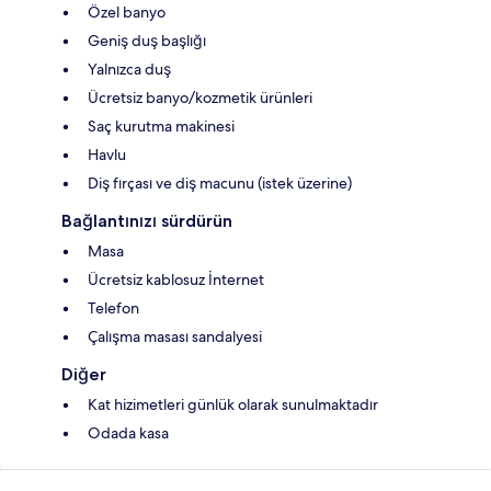
Özel banyo
Geniş duş başlığı
Yalnızca duş
Ücretsiz banyo/kozmetik ürünleri
Saç kurutma makinesi
Havlu
Diş fırçası ve diş macunu (istek üzerine)
Bağlantınızı sürdürün
Masa
Ücretsiz kablosuz İnternet
Telefon
Çalışma masası sandalyesi
Diğer
Kat hizimetleri günlük olarak sunulmaktadır
Odada kasa