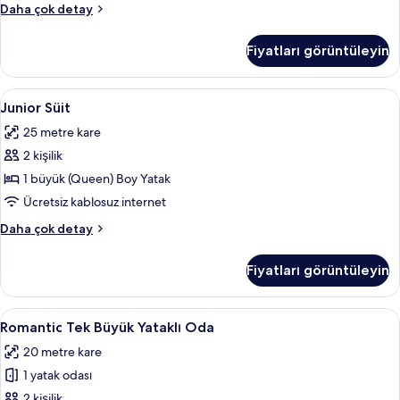
Superior
Daha çok detay
Oda,
Şehir
Fiyatları görüntüleyin
Manzaralı
hakkında
daha
Junior
Junior Süit | Ücretsiz minibar, odada k
6
fazla
Junior Süit
Süit
detay
25 metre kare
için
2 kişilik
tüm
fotoğrafları
1 büyük (Queen) Boy Yatak
görün
Ücretsiz kablosuz internet
Junior
Daha çok detay
Süit
hakkında
Fiyatları görüntüleyin
daha
fazla
detay
Romantic
Romantic Tek Büyük Yataklı Oda | Ücret
5
Romantic Tek Büyük Yataklı Oda
Tek
20 metre kare
Büyük
1 yatak odası
Yataklı
Oda
2 kişilik