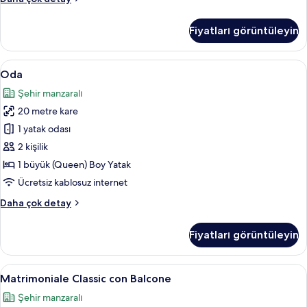
hakkında
daha
Fiyatları görüntüleyin
fazla
detay
Oda
Oda | Ücretsiz minibar, odada kasa, ma
7
Oda
için
Şehir manzaralı
tüm
20 metre kare
fotoğrafları
görün
1 yatak odası
2 kişilik
1 büyük (Queen) Boy Yatak
Ücretsiz kablosuz internet
Oda
Daha çok detay
hakkında
daha
Fiyatları görüntüleyin
fazla
detay
Matrimoniale
Odadan manzara
6
Matrimoniale Classic con Balcone
Classic
Şehir manzaralı
con