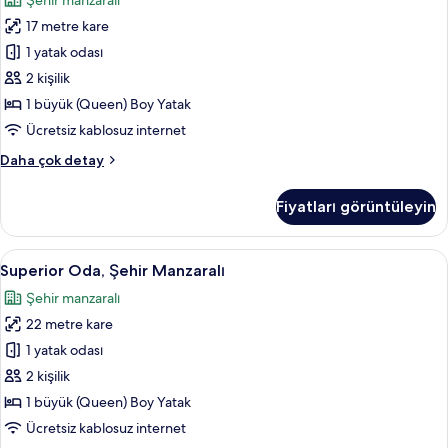
Şehir manzaralı
hakkında
1
daha
17 metre kare
Büyük
fazla
(Queen)
1 yatak odası
detay
Boy
2 kişilik
Yatak,
1 büyük (Queen) Boy Yatak
Balkon
Ücretsiz kablosuz internet
için
Comfort
Daha çok detay
tüm
Oda,
fotoğrafları
1
Fiyatları görüntüleyin
görün
Büyük
(Queen)
Boy
Superior
Superior Oda, Şehir Manzaralı | Ücrets
8
Yatak,
Superior Oda, Şehir Manzaralı
Oda,
Balkon
Şehir manzaralı
hakkında
Şehir
daha
22 metre kare
Manzaralı
fazla
için
1 yatak odası
detay
tüm
2 kişilik
fotoğrafları
1 büyük (Queen) Boy Yatak
görün
Ücretsiz kablosuz internet