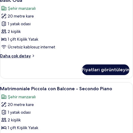
Basic Oda
Oda
fazla
Şehir manzaralı
detay
için
20 metre kare
tüm
fotoğrafları
1 yatak odası
görün
2 kişilik
1 çift Kişilik Yatak
Ücretsiz kablosuz internet
Basic
Daha çok detay
Oda
hakkında
Fiyatları görüntüleyin
daha
fazla
detay
Matrimoniale
Matrimoniale Piccola con Balcone - Sec
5
Matrimoniale Piccola con Balcone - Secondo Piano
Piccola
Şehir manzaralı
con
20 metre kare
Balcone
-
1 yatak odası
Secondo
2 kişilik
Piano
1 çift Kişilik Yatak