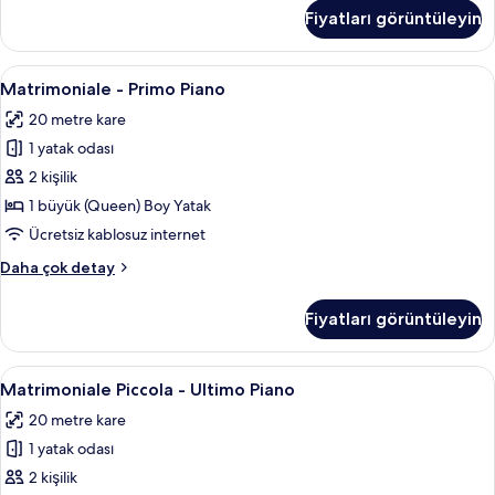
Secondo
Fiyatları görüntüleyin
Piano
hakkında
daha
Matrimoniale
Matrimoniale - Primo Piano | Ücretsiz 
4
fazla
Matrimoniale - Primo Piano
-
detay
20 metre kare
Primo
1 yatak odası
Piano
için
2 kişilik
tüm
1 büyük (Queen) Boy Yatak
fotoğrafları
Ücretsiz kablosuz internet
görün
Matrimoniale
Daha çok detay
-
Primo
Fiyatları görüntüleyin
Piano
hakkında
daha
Matrimoniale
Odadan manzara
6
fazla
Matrimoniale Piccola - Ultimo Piano
Piccola
detay
20 metre kare
-
1 yatak odası
Ultimo
Piano
2 kişilik