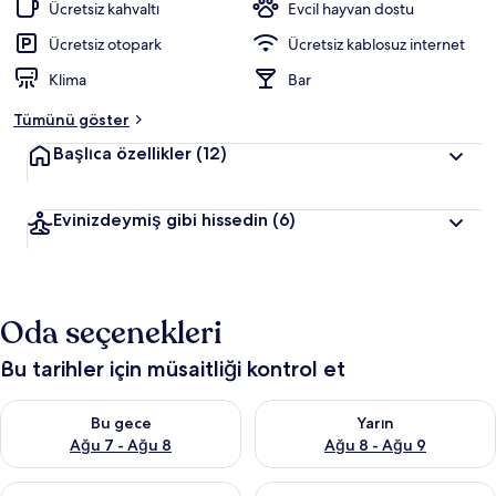
r
Ücretsiz kahvaltı
Evcil hayvan dostu
l
e
Ücretsiz otopark
Ücretsiz kablosuz internet
r
Klima
Bar
d
e
Tümünü göster
n
Başlıca özellikler
(12)
e
n
Evinizdeymiş gibi hissedin
(6)
y
ü
k
s
e
Oda seçenekleri
k
p
Bu tarihler için müsaitliği kontrol et
u
a
Bu gece için müsaitliği kontrol et Ağu 7 - Ağu 8
Yarın için müsaitliği kontrol e
n
Bu gece
Yarın
Ağu 7 - Ağu 8
Ağu 8 - Ağu 9
a
l
Bu hafta sonu için müsaitliği kontrol et Ağu 7 - Ağu 9
Önümüzdeki hafta sonu için müs