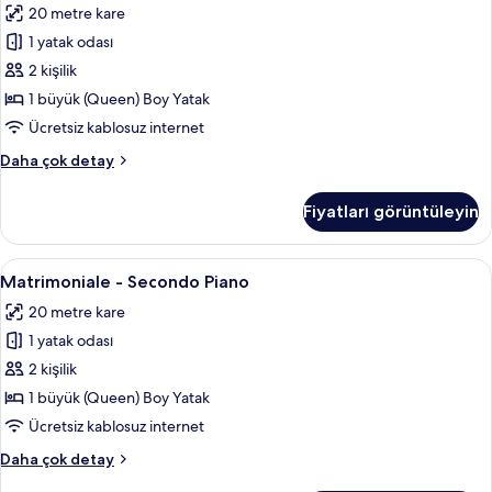
20 metre kare
Balcone
için
1 yatak odası
tüm
2 kişilik
fotoğrafları
1 büyük (Queen) Boy Yatak
görün
Ücretsiz kablosuz internet
Matrimoniale
Daha çok detay
Classic
con
Fiyatları görüntüleyin
Balcone
hakkında
daha
Matrimoniale
Matrimoniale - Secondo Piano | Ücretsi
4
fazla
Matrimoniale - Secondo Piano
-
detay
20 metre kare
Secondo
1 yatak odası
Piano
için
2 kişilik
tüm
1 büyük (Queen) Boy Yatak
fotoğrafları
Ücretsiz kablosuz internet
görün
Matrimoniale
Daha çok detay
-