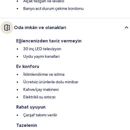
Alçak tezgah ve lavabo
Banyo acil durum çekme kordonu
Oda imkân ve olanakları
Eğlencenizden taviz vermeyin
30 inç LED televizyon
Uydu yayını kanalları
Ev konforu
İklimlendirme ve ısıtma
Ücretsiz ürünlerle dolu minibar
Kahve/çay makinesi
Elektrikli su ısıtıcısı
Rahat uyuyun
Çarşaf takımı verilir
Tazelenin