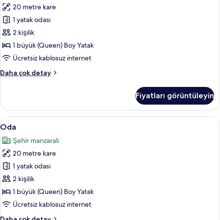
20 metre kare
Oda
için
1 yatak odası
tüm
2 kişilik
fotoğrafları
1 büyük (Queen) Boy Yatak
görün
Ücretsiz kablosuz internet
Tek
Daha çok detay
Büyük
Yataklı
Fiyatları görüntüleyin
Oda
hakkında
daha
Oda
Oda | Ücretsiz minibar, odada kasa, ma
5
fazla
Oda
için
detay
Şehir manzaralı
tüm
20 metre kare
fotoğrafları
görün
1 yatak odası
2 kişilik
1 büyük (Queen) Boy Yatak
Ücretsiz kablosuz internet
Oda
Daha çok detay