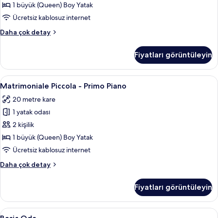
için
1 büyük (Queen) Boy Yatak
tüm
Ücretsiz kablosuz internet
fotoğrafları
Matrimoniale
Daha çok detay
görün
Piccola
-
Fiyatları görüntüleyin
Ultimo
Piano
hakkında
Matrimoniale
Matrimoniale Piccola - Primo Piano | Ü
5
daha
Matrimoniale Piccola - Primo Piano
Piccola
fazla
20 metre kare
detay
-
1 yatak odası
Primo
Piano
2 kişilik
için
1 büyük (Queen) Boy Yatak
tüm
Ücretsiz kablosuz internet
fotoğrafları
Matrimoniale
Daha çok detay
görün
Piccola
-
Fiyatları görüntüleyin
Primo
Piano
hakkında
Basic
Basic Oda | Ücretsiz minibar, odada ka
6
daha