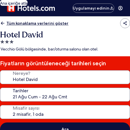
Ana içeriğe atla
Uygulamayı edinin
Tüm konaklama yerlerini göster
Hotel David
3.0
yıldızlı
Vecchio Gölü bölgesinde, bar/oturma salonu olan otel.
konaklama
yeri
Fiyatların görüntüleneceği tarihleri seçin
Nereye?
Tarihler
Misafir sayısı
Ara