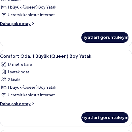
için
1 büyük (Queen) Boy Yatak
tüm
Ücretsiz kablosuz internet
fotoğrafları
Romantic
Daha çok detay
görün
Tek
Büyük
Fiyatları görüntüleyin
Yataklı
Oda
hakkında
Comfort
Comfort Oda, 1 Büyük (Queen) Boy Yata
5
daha
Comfort Oda, 1 Büyük (Queen) Boy Yatak
Oda,
fazla
17 metre kare
detay
1
1 yatak odası
Büyük
(Queen)
2 kişilik
Boy
1 büyük (Queen) Boy Yatak
Yatak
Ücretsiz kablosuz internet
için
Comfort
Daha çok detay
tüm
Oda,
fotoğrafları
1
Fiyatları görüntüleyin
Büyük
görün
(Queen)
Boy