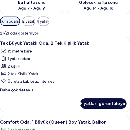
a
Bu hafta sonu
Gelecek hafta sonu
n
Ağu 7 - Ağu 9
Ağu 14 - Ağu 16
y
Odalar
Tüm odalar
2 yatak
1 yatak
e
için
r
mevcut
l
21/21 oda gösteriliyor
filtreler
e
Tek
Tek Büyük Yataklı Oda, 2 Tek Kişilik Ya
4
Tek Büyük Yataklı Oda, 2 Tek Kişilik Yatak
r
Büyük
d
15 metre kare
Yataklı
e
1 yatak odası
n
Oda,
2
2 kişilik
b
Tek
2 tek Kişilik Yatak
i
Kişilik
r
Ücretsiz kablosuz internet
i
Yatak
Tek
Daha çok detay
için
Büyük
tüm
Yataklı
Fiyatları görüntüleyin
Oda,
fotoğrafları
2
görün
Tek
Comfort
Comfort Oda, 1 Büyük (Queen) Boy Ya
6
Kişilik
Comfort Oda, 1 Büyük (Queen) Boy Yatak, Balkon
Oda,
Yatak