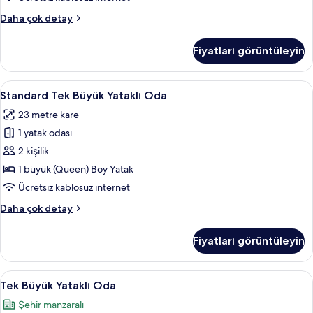
Tek
Daha çok detay
Büyük
Yataklı
Fiyatları görüntüleyin
Oda
hakkında
daha
Standard
Standard Tek Büyük Yataklı Oda | Ücret
3
fazla
Standard Tek Büyük Yataklı Oda
Tek
detay
23 metre kare
Büyük
1 yatak odası
Yataklı
Oda
2 kişilik
için
1 büyük (Queen) Boy Yatak
tüm
Ücretsiz kablosuz internet
fotoğrafları
Standard
Daha çok detay
görün
Tek
Büyük
Fiyatları görüntüleyin
Yataklı
Oda
hakkında
Tek
Tek Büyük Yataklı Oda | Ücretsiz minib
6
daha
Tek Büyük Yataklı Oda
Büyük
fazla
Şehir manzaralı
detay
Yataklı