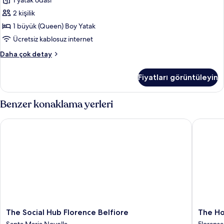
1 yatak odası
-
2 kişilik
Piano
Terra
1 büyük (Queen) Boy Yatak
için
Ücretsiz kablosuz internet
tüm
Matrimoniale
Daha çok detay
fotoğrafları
Comfort
görün
-
Fiyatları görüntüleyin
Piano
Terra
hakkında
Benzer konaklama yerleri
daha
fazla
The Social Hub Florence Belfiore
The Hoxt
detay
The
The
The Social Hub Florence Belfiore
The Ho
Social
Hoxton,
Santa Maria Novella
Floransa