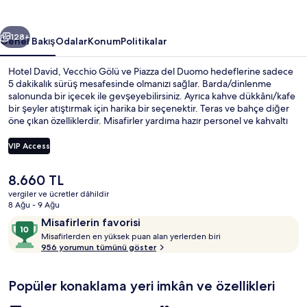
ceki
Sonraki
128+
Genel Bakış
Odalar
Konum
Politikalar
Hotel David, Vecchio Gölü ve Piazza del Duomo hedeflerine sadece
5 dakikalık sürüş mesafesinde olmanızı sağlar. Barda/dinlenme
salonunda bir içecek ile gevşeyebilirsiniz. Ayrıca kahve dükkânı/kafe
bir şeyler atıştırmak için harika bir seçenektir. Teras ve bahçe diğer
öne çıkan özelliklerdir. Misafirler yardıma hazır personel ve kahvaltı
ile ilgili harika yorumlarda bulunuyor.
VIP Access
Şu
8.660 TL
Konaklama yeri girişi
anki
vergiler ve ücretler dâhildir
fiyat
8 Ağu - 9 Ağu
8.660 TL
Yorumlar
10
Misafirlerin favorisi
M
üzerinden
Misafirlerden en yüksek puan alan yerlerden biri
i
956 yorumun tümünü göster
10,
s
Misafirlerin
a
favorisi
Popüler konaklama yeri imkân ve özellikleri
f
i