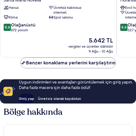
Hub
Florenc
Havuz
Ücretsiz kablosuz
Evcil 
Florence
Floransa
internet
Ücrets
Belfiore
Tarihi
Klima
Spor salonu
intern
Santa
Merkezi
10
10
Maria
Olağanüstü
Ola
9,4
9,4
üzerinden
üzerind
Novella
672 yorum
327 
9.4,
9.4,
Güncel
5.642 TL
Olağanüstü,
Olağanü
fiyat:
672
327
vergiler ve ücretler dâhildir
5.642 TL
9 Ağu - 10 Ağu
yorum
yorum
Benzer konaklama yerlerini karşılaştırın
Uygun indirimleri ve avantajları görüntülemek için giriş yapın.
Daha fazla macera için daha fazla ödül!
Giriş yap
Ücretsiz olarak kaydolun
Bölge hakkında