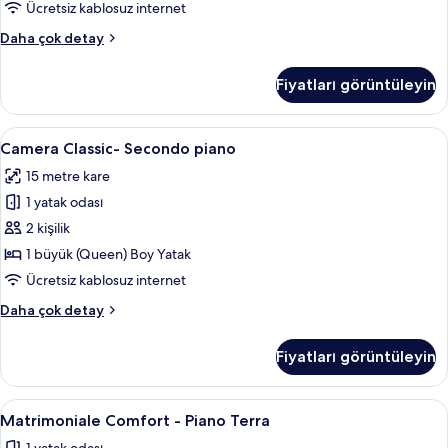
için
Ücretsiz kablosuz internet
tüm
Matrimoniale
Daha çok detay
fotoğrafları
Piccola
görün
con
Fiyatları görüntüleyin
Balcone
-
Secondo
Camera
Camera Classic- Secondo piano | Ücrets
2
Piano
Camera Classic- Secondo piano
Classic-
hakkında
15 metre kare
daha
Secondo
fazla
1 yatak odası
piano
detay
için
2 kişilik
tüm
1 büyük (Queen) Boy Yatak
fotoğrafları
Ücretsiz kablosuz internet
görün
Camera
Daha çok detay
Classic-
Secondo
Fiyatları görüntüleyin
piano
hakkında
daha
Matrimoniale
Matrimoniale Comfort - Piano Terra | Ü
5
fazla
Matrimoniale Comfort - Piano Terra
Comfort
detay