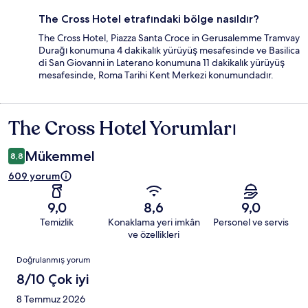
The Cross Hotel etrafındaki bölge nasıldır?
The Cross Hotel, Piazza Santa Croce in Gerusalemme Tramvay
Durağı konumuna 4 dakikalık yürüyüş mesafesinde ve Basilica
di San Giovanni in Laterano konumuna 11 dakikalık yürüyüş
mesafesinde, Roma Tarihi Kent Merkezi konumundadır.
The Cross Hotel Yorumları
Yorumlar
Mükemmel
8,8
609 yorum
9,0
8,6
9,0
Temizlik
Konaklama yeri imkân
Personel ve servis
ve özellikleri
Yorumlar
Doğrulanmış yorum
8/10 Çok iyi
8 Temmuz 2026