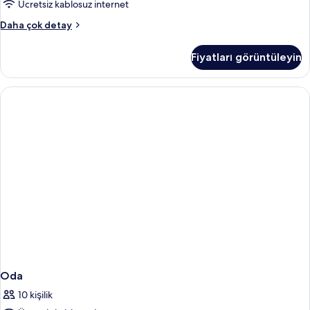
görün
Ücretsiz kablosuz internet
Basic
Daha çok detay
Oda
hakkında
Fiyatları görüntüleyin
daha
fazla
detay
Oda
10 kişilik