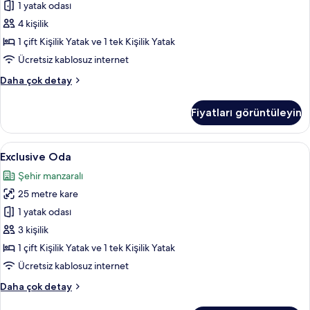
1 yatak odası
tüm
fotoğrafları
4 kişilik
görün
1 çift Kişilik Yatak ve 1 tek Kişilik Yatak
Ücretsiz kablosuz internet
Premium
Daha çok detay
Oda
hakkında
Fiyatları görüntüleyin
daha
fazla
detay
Exclusive
Exclusive Oda | Minibar, odada kasa, se
9
Exclusive Oda
Oda
Şehir manzaralı
için
25 metre kare
tüm
fotoğrafları
1 yatak odası
görün
3 kişilik
1 çift Kişilik Yatak ve 1 tek Kişilik Yatak
Ücretsiz kablosuz internet
Exclusive
Daha çok detay
Oda