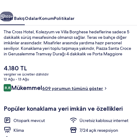
ceki
Sonraki
103+
Genel Bakış
Odalar
Konum
Politikalar
The Cross Hotel, Kolezyum ve Villa Borghese hedeflerine sadece 5
dakikalık sürüş mesafesinde olmanızı sağlar. Teras ve bahçe diğer
imkânlar arasındadır. Misafirler arasında yardıma hazır personel
seviliyor. Konaklama yeri toplu taşımaya yakındır, Piazza Santa Croce
in Gerusalemme Tramvay Durağı 4 dakikalık ve Porta Maggiore
İstasyonu 5 dakikalık yürüme mesafesindedir.
Şu
4.180 TL
anki
vergiler ve ücretler dâhildir
fiyat
12 Ağu - 13 Ağu
Konaklama yerinin ön cephesi
4.180 TL
Yorumlar
Mükemmel
8,8
609 yorumun tümünü göster
8,8/10
Popüler konaklama yeri imkân ve özellikleri
Otopark mevcut
Ücretsiz kablosuz internet
Klima
7/24 açık resepsiyon