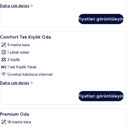
Deluxe
Daha çok detay
Oda
hakkında
Fiyatları görüntüleyin
daha
fazla
detay
Comfort
Comfort Tek Kişilik Oda | Minibar, odad
7
Comfort Tek Kişilik Oda
Tek
9 metre kare
Kişilik
1 yatak odası
Oda
için
2 kişilik
tüm
1 tek Kişilik Yatak
fotoğrafları
Ücretsiz kablosuz internet
görün
Comfort
Daha çok detay
Tek
Kişilik
Fiyatları görüntüleyin
Oda
hakkında
daha
Premium
Premium Oda | Minibar, odada kasa, ses
8
fazla
Premium Oda
Oda
detay
18 metre kare
için