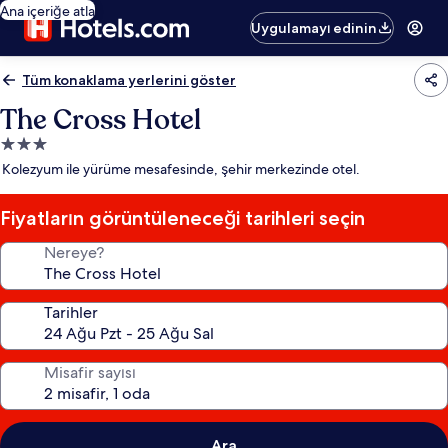
Ana içeriğe atla
Uygulamayı edinin
Tüm konaklama yerlerini göster
The Cross Hotel
3.0
yıldızlı
Kolezyum ile yürüme mesafesinde, şehir merkezinde otel.
konaklama
yeri
Fiyatların görüntüleneceği tarihleri seçin
Nereye?
Tarihler
Misafir sayısı
Ara