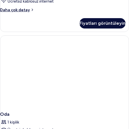
Ücretsiz kablosuz internet
Oda
Daha çok detay
hakkında
daha
Fiyatları görüntüleyin
fazla
detay
Oda
1 kişilik