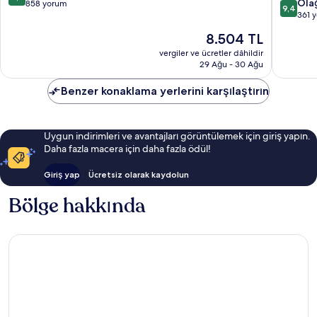
10
Ola
üzerinden
858 yorum
9,4
üzerind
361 
8.2,
9.4,
Çok
Güncel
8.504 TL
Olağanü
İyi,
fiyat:
361
vergiler ve ücretler dâhildir
858
8.504 TL
29 Ağu - 30 Ağu
yorum
yorum
Benzer konaklama yerlerini karşılaştırın
Uygun indirimleri ve avantajları görüntülemek için giriş yapın.
Daha fazla macera için daha fazla ödül!
Giriş yap
Ücretsiz olarak kaydolun
Bölge hakkında