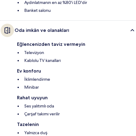
Aydınlatmanın en az %80'i LED'dir
Banket salonu
Oda imkân ve olanakları
Eğlencenizden taviz vermeyin
Televizyon
Kablolu TV kanalları
Ev konforu
İklimlendirme
Minibar
Rahat uyuyun
Ses yalıtımlı oda
Çarşaf takımı verilir
Tazelenin
Yalnızca duş