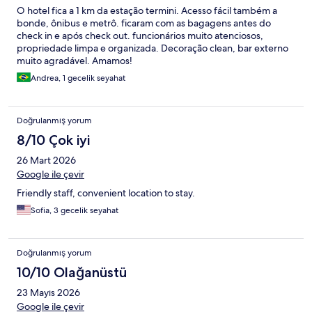
O hotel fica a 1 km da estação termini. Acesso fácil também a
bonde, ônibus e metrô. ficaram com as bagagens antes do
check in e após check out. funcionários muito atenciosos,
propriedade limpa e organizada. Decoração clean, bar externo
muito agradável. Amamos!
Andrea, 1 gecelik seyahat
Doğrulanmış yorum
8/10 Çok iyi
26 Mart 2026
Google ile çevir
Friendly staff, convenient location to stay.
Sofia, 3 gecelik seyahat
Doğrulanmış yorum
10/10 Olağanüstü
23 Mayıs 2026
Google ile çevir