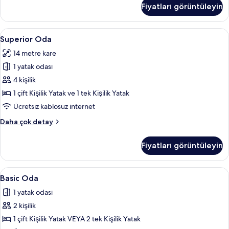
hakkında
Fiyatları görüntüleyin
daha
fazla
detay
Superior
Superior Oda | Minibar, odada kasa, ses
10
Superior Oda
Oda
14 metre kare
için
1 yatak odası
tüm
fotoğrafları
4 kişilik
görün
1 çift Kişilik Yatak ve 1 tek Kişilik Yatak
Ücretsiz kablosuz internet
Superior
Daha çok detay
Oda
hakkında
Fiyatları görüntüleyin
daha
fazla
detay
Basic
Basic Oda | Minibar, odada kasa, ses ya
6
Basic Oda
Oda
1 yatak odası
için
2 kişilik
tüm
fotoğrafları
1 çift Kişilik Yatak VEYA 2 tek Kişilik Yatak