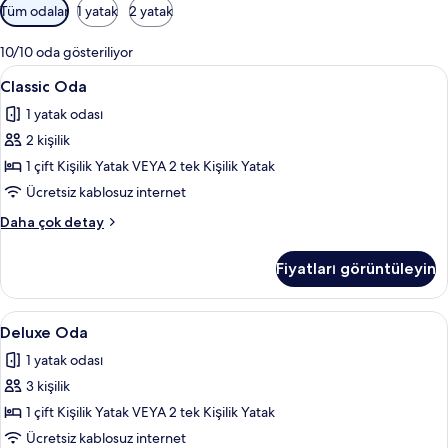
Odalar
Tüm odalar
1 yatak
2 yatak
için
mevcut
10/10 oda gösteriliyor
filtreler
Classic
Classic Oda | Minibar, odada kasa, ses y
13
Classic Oda
Oda
1 yatak odası
için
2 kişilik
tüm
fotoğrafları
1 çift Kişilik Yatak VEYA 2 tek Kişilik Yatak
görün
Ücretsiz kablosuz internet
Classic
Daha çok detay
Oda
hakkında
Fiyatları görüntüleyin
daha
fazla
detay
Deluxe
Deluxe Oda | Minibar, odada kasa, ses y
13
Deluxe Oda
Oda
1 yatak odası
için
3 kişilik
tüm
fotoğrafları
1 çift Kişilik Yatak VEYA 2 tek Kişilik Yatak
görün
Ücretsiz kablosuz internet