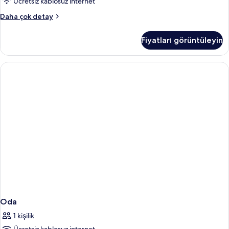
Ücretsiz kablosuz internet
Oda
Daha çok detay
hakkında
daha
Fiyatları görüntüleyin
fazla
detay
Oda
1 kişilik