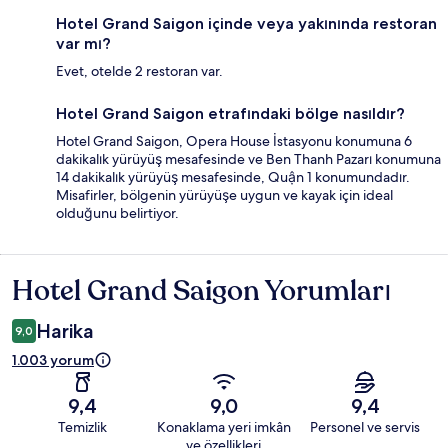
Hotel Grand Saigon içinde veya yakınında restoran
var mı?
Evet, otelde 2 restoran var.
Hotel Grand Saigon etrafındaki bölge nasıldır?
Hotel Grand Saigon, Opera House İstasyonu konumuna 6
dakikalık yürüyüş mesafesinde ve Ben Thanh Pazarı konumuna
14 dakikalık yürüyüş mesafesinde, Quận 1 konumundadır.
Misafirler, bölgenin yürüyüşe uygun ve kayak için ideal
olduğunu belirtiyor.
Hotel Grand Saigon Yorumları
Yorumlar
Harika
9,0
1.003 yorum
9,4
9,0
9,4
Temizlik
Konaklama yeri imkân
Personel ve servis
ve özellikleri