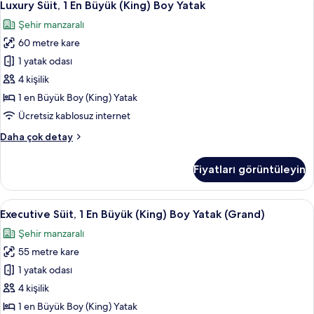
11
fazla
Luxury Süit, 1 En Büyük (King) Boy Yatak
Süit,
detay
Şehir manzaralı
1
60 metre kare
En
Büyük
1 yatak odası
(King)
4 kişilik
Boy
1 en Büyük Boy (King) Yatak
Yatak
Ücretsiz kablosuz internet
için
Luxury
Daha çok detay
tüm
Süit,
fotoğrafları
1
Fiyatları görüntüleyin
görün
En
Büyük
(King)
Executive
Minibar, odada kasa, masa, güneşlik/
10
Boy
Executive Süit, 1 En Büyük (King) Boy Yatak (Grand)
Süit,
Yatak
Şehir manzaralı
hakkında
1
daha
55 metre kare
En
fazla
Büyük
1 yatak odası
detay
(King)
4 kişilik
Boy
1 en Büyük Boy (King) Yatak