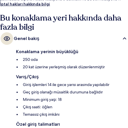
dakikalık yürüme mesafesinde bulunur.
İptal hakları hakkında bilgi
Bu konaklama yeri hakkında daha
fazla bilgi
Genel bakış
Konaklama yerinin büyüklüğü
250 oda
20 kat üzerine yerleşmiş olarak düzenlenmiştir
Varış/Çıkış
Giriş işlemleri 14 ile gece yarısı arasında yapılabilir
Geç giriş olanağı müsaitlik durumuna bağlıdır
Minimum giriş yaşı: 18
Çıkış saati: öğlen
Temassız çıkış imkânı
Özel giriş talimatları