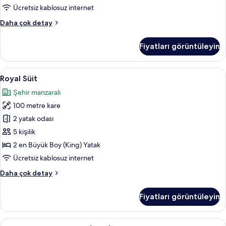
Yatak
Ücretsiz kablosuz internet
(Grand)
Executive
Daha çok detay
için
Süit,
tüm
1
Fiyatları görüntüleyin
fotoğrafları
En
Büyük
görün
(King)
Royal
Royal Süit | Minibar, odada kasa, mas
18
Boy
Royal Süit
Süit
Yatak
Şehir manzaralı
(Grand)
için
hakkında
100 metre kare
tüm
daha
fotoğrafları
2 yatak odası
fazla
görün
detay
5 kişilik
2 en Büyük Boy (King) Yatak
Ücretsiz kablosuz internet
Royal
Daha çok detay
Süit
hakkında
Fiyatları görüntüleyin
daha
fazla
detay
Deluxe
Deluxe Oda, 1 En Büyük (King) Boy Yat