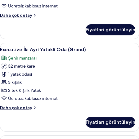
tüm
Ücretsiz kablosuz internet
fotoğrafları
Senior
Daha çok detay
görün
İki
Ayrı
Fiyatları görüntüleyin
Yataklı
Oda
(Deluxe)
Executive
Minibar, odada kasa, masa, güneşlik/
5
hakkında
Executive İki Ayrı Yataklı Oda (Grand)
İki
daha
Şehir manzaralı
fazla
Ayrı
detay
32 metre kare
Yataklı
Oda
1 yatak odası
(Grand)
3 kişilik
için
2 tek Kişilik Yatak
tüm
Ücretsiz kablosuz internet
fotoğrafları
Executive
Daha çok detay
görün
İki
Ayrı
Fiyatları görüntüleyin
Yataklı
Oda
(Grand)
Executive
Executive Süit (Grand Executive Suite 