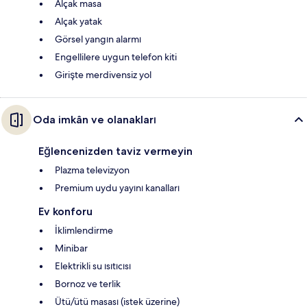
Alçak masa
Alçak yatak
Görsel yangın alarmı
Engellilere uygun telefon kiti
Girişte merdivensiz yol
Oda imkân ve olanakları
Eğlencenizden taviz vermeyin
Plazma televizyon
Premium uydu yayını kanalları
Ev konforu
İklimlendirme
Minibar
Elektrikli su ısıtıcısı
Bornoz ve terlik
Ütü/ütü masası (istek üzerine)