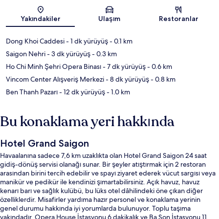
Harita
Yakındakiler
Ulaşım
Restoranlar
Dong Khoi Caddesi
- 1 dk yürüyüş
- 0.1 km
Saigon Nehri
- 3 dk yürüyüş
- 0.3 km
Ho Chi Minh Şehri Opera Binası
- 7 dk yürüyüş
- 0.6 km
Vincom Center Alışveriş Merkezi
- 8 dk yürüyüş
- 0.8 km
Ben Thanh Pazarı
- 12 dk yürüyüş
- 1.0 km
Bu konaklama yeri hakkında
Hotel Grand Saigon
Havaalanına sadece 7,6 km uzaklıkta olan Hotel Grand Saigon 24 saat
gidiş-dönüş servisi olanağı sunar. Bir şeyler atıştırmak için 2 restoran
arasından birini tercih edebilir ve spayı ziyaret ederek vücut sargısı veya
manikür ve pedikür ile kendinizi şımartabilirsiniz. Açık havuz, havuz
kenarı barı ve sağlık kulübü, bu lüks otel dâhilindeki öne çıkan diğer
özelliklerdir. Misafirler yardıma hazır personel ve konaklama yerinin
genel durumu hakkında iyi yorumlarda bulunuyor. Toplu taşıma
yakındadır, Opera House İstasyonu 6 dakikalık ve Ba Son İstasyonu 11