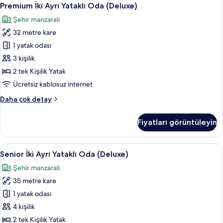
Premium
9
Premium İki Ayrı Yataklı Oda (Deluxe)
İki
Şehir manzaralı
Ayrı
32 metre kare
Yataklı
Oda
1 yatak odası
(Deluxe)
3 kişilik
için
2 tek Kişilik Yatak
tüm
Ücretsiz kablosuz internet
fotoğrafları
Premium
Daha çok detay
görün
İki
Ayrı
Fiyatları görüntüleyin
Yataklı
Oda
(Deluxe)
Senior
Su manzarası
7
hakkında
Senior İki Ayrı Yataklı Oda (Deluxe)
İki
daha
Şehir manzaralı
fazla
Ayrı
detay
35 metre kare
Yataklı
Oda
1 yatak odası
(Deluxe)
4 kişilik
için
2 tek Kişilik Yatak