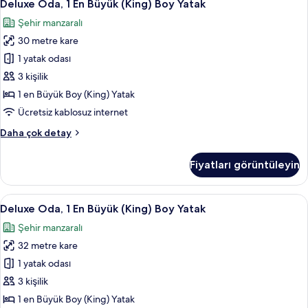
10
Deluxe Oda, 1 En Büyük (King) Boy Yatak
Oda,
Şehir manzaralı
1
30 metre kare
En
Büyük
1 yatak odası
(King)
3 kişilik
Boy
1 en Büyük Boy (King) Yatak
Yatak
Ücretsiz kablosuz internet
için
Deluxe
Daha çok detay
tüm
Oda,
fotoğrafları
1
Fiyatları görüntüleyin
görün
En
Büyük
(King)
Deluxe
Deluxe Oda, 1 En Büyük (King) Boy Yat
7
Boy
Deluxe Oda, 1 En Büyük (King) Boy Yatak
Oda,
Yatak
Şehir manzaralı
hakkında
1
daha
32 metre kare
En
fazla
Büyük
1 yatak odası
detay
(King)
3 kişilik
Boy
1 en Büyük Boy (King) Yatak