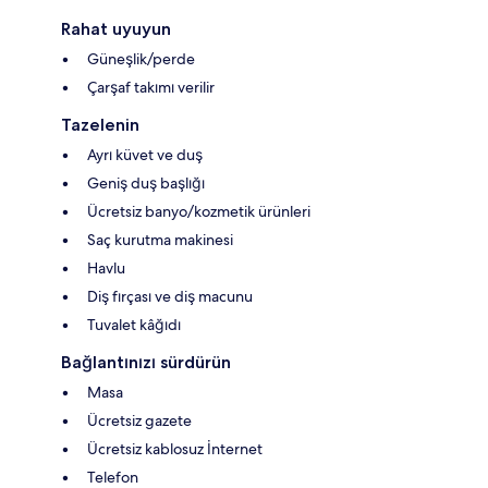
Rahat uyuyun
Güneşlik/perde
Çarşaf takımı verilir
Tazelenin
Ayrı küvet ve duş
Geniş duş başlığı
Ücretsiz banyo/kozmetik ürünleri
Saç kurutma makinesi
Havlu
Diş fırçası ve diş macunu
Tuvalet kâğıdı
Bağlantınızı sürdürün
Masa
Ücretsiz gazete
Ücretsiz kablosuz İnternet
Telefon