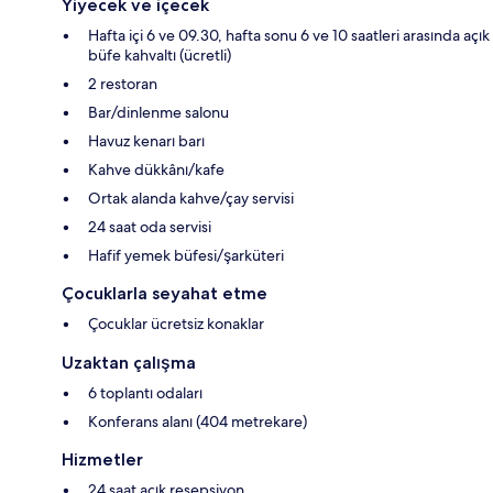
Yiyecek ve içecek
Hafta içi 6 ve 09.30, hafta sonu 6 ve 10 saatleri arasında açık
büfe kahvaltı (ücretli)
2 restoran
Bar/dinlenme salonu
Havuz kenarı barı
Kahve dükkânı/kafe
Ortak alanda kahve/çay servisi
24 saat oda servisi
Hafif yemek büfesi/şarküteri
Çocuklarla seyahat etme
Çocuklar ücretsiz konaklar
Uzaktan çalışma
6 toplantı odaları
Konferans alanı (404 metrekare)
Hizmetler
24 saat açık resepsiyon