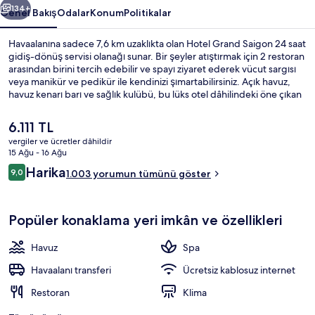
134+
Genel Bakış
Odalar
Konum
Politikalar
Havaalanına sadece 7,6 km uzaklıkta olan Hotel Grand Saigon 24 saat
gidiş-dönüş servisi olanağı sunar. Bir şeyler atıştırmak için 2 restoran
arasından birini tercih edebilir ve spayı ziyaret ederek vücut sargısı
veya manikür ve pedikür ile kendinizi şımartabilirsiniz. Açık havuz,
havuz kenarı barı ve sağlık kulübü, bu lüks otel dâhilindeki öne çıkan
diğer özelliklerdir. Misafirler yardıma hazır personel ve konaklama
yerinin genel durumu hakkında iyi yorumlarda bulunuyor. Toplu
Şu
6.111 TL
taşıma yakındadır, Opera House İstasyonu 6 dakikalık ve Ba Son
anki
vergiler ve ücretler dâhildir
İstasyonu 11 dakikalık yürüme mesafesinde bulunur.
fiyat
15 Ağu - 16 Ağu
2 restoran; kahvaltı, öğle yemeği ve 
6.111 TL
Yorumlar
Harika
9,0
1.003 yorumun tümünü göster
9,0/10
Popüler konaklama yeri imkân ve özellikleri
Havuz
Spa
Havaalanı transferi
Ücretsiz kablosuz internet
Restoran
Klima