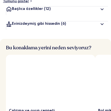
Tümünü göster
Başlıca özellikler
(12)
Evinizdeymiş gibi hissedin
(6)
Bu konaklama yerini neden seviyoruz?
Çalışma ve oyun cenneti
Bol mi