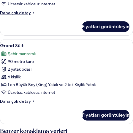
Yatak
Ücretsiz kablosuz internet
için
Deluxe
Daha çok detay
tüm
Oda,
fotoğrafları
1
Fiyatları görüntüleyin
görün
En
Büyük
(King)
Grand
Grand Süit | Minibar, odada kasa, mas
13
Boy
Grand Süit
Süit
Yatak
Şehir manzaralı
hakkında
için
daha
90 metre kare
tüm
fazla
fotoğrafları
2 yatak odası
detay
görün
6 kişilik
1 en Büyük Boy (King) Yatak ve 2 tek Kişilik Yatak
Ücretsiz kablosuz internet
Grand
Daha çok detay
Süit
hakkında
Fiyatları görüntüleyin
daha
fazla
detay
Benzer konaklama yerleri