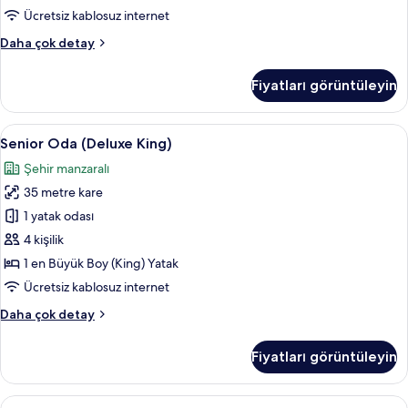
Yatak
Ücretsiz kablosuz internet
(Deluxe)
Premium
Daha çok detay
için
Oda,
tüm
1
Fiyatları görüntüleyin
fotoğrafları
En
Büyük
görün
(King)
Senior
Minibar, odada kasa, masa, güneşlik/
10
Boy
Senior Oda (Deluxe King)
Oda
Yatak
Şehir manzaralı
(Deluxe)
(Deluxe
hakkında
35 metre kare
King)
daha
için
1 yatak odası
fazla
tüm
detay
4 kişilik
fotoğrafları
1 en Büyük Boy (King) Yatak
görün
Ücretsiz kablosuz internet
Senior
Daha çok detay
Oda
(Deluxe
Fiyatları görüntüleyin
King)
hakkında
daha
Luxury
Luxury Süit, 1 En Büyük (King) Boy Yat