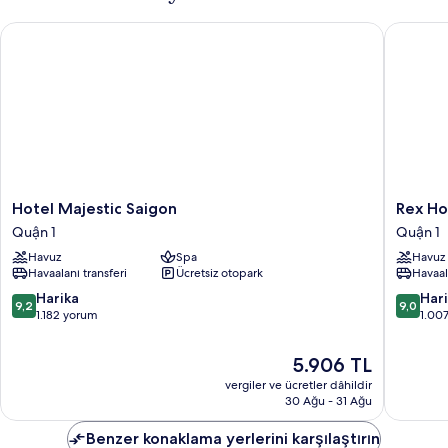
Hotel Majestic Saigon
Rex Hote
Hotel
Rex
Hotel Majestic Saigon
Rex Ho
Majestic
Hotel
Quận 1
Quận 1
Saigon
Quận
Havuz
Spa
Havuz
Quận
1
Havaalanı transferi
Ücretsiz otopark
Havaal
1
10
10
Harika
Har
9,2
9,0
üzerinden
üzerind
1.182 yorum
1.00
9.2,
9.0,
Harika,
Harika,
Güncel
5.906 TL
1.182
1.007
fiyat:
vergiler ve ücretler dâhildir
yorum
yorum
5.906 TL
30 Ağu - 31 Ağu
Benzer konaklama yerlerini karşılaştırın