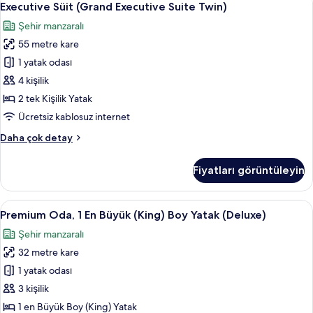
6
hakkında
Executive Süit (Grand Executive Suite Twin)
Süit
daha
Şehir manzaralı
fazla
(Grand
detay
55 metre kare
Executive
Suite
1 yatak odası
Twin)
4 kişilik
için
2 tek Kişilik Yatak
tüm
Ücretsiz kablosuz internet
fotoğrafları
Executive
Daha çok detay
görün
Süit
(Grand
Fiyatları görüntüleyin
Executive
Suite
Twin)
Premium
Premium Oda, 1 En Büyük (King) Boy Ya
9
hakkında
Premium Oda, 1 En Büyük (King) Boy Yatak (Deluxe)
Oda,
daha
Şehir manzaralı
fazla
1
detay
32 metre kare
En
Büyük
1 yatak odası
(King)
3 kişilik
Boy
1 en Büyük Boy (King) Yatak