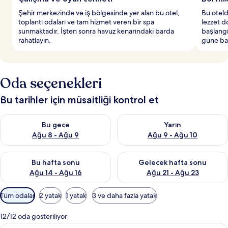
Şehir merkezinde ve iş bölgesinde yer alan bu otel,
Bu oteld
toplantı odaları ve tam hizmet veren bir spa
lezzet d
sunmaktadır. İşten sonra havuz kenarındaki barda
başlangı
rahatlayın.
güne baş
Oda seçenekleri
Bu tarihler için müsaitliği kontrol et
Bu gece için müsaitliği kontrol et Ağu 8 - Ağu 9
Yarın için müsaitliği kontrol e
Bu gece
Yarın
Ağu 8 - Ağu 9
Ağu 9 - Ağu 10
Bu hafta sonu için müsaitliği kontrol et Ağu 14 - Ağu 16
Önümüzdeki hafta sonu için mü
Bu hafta sonu
Gelecek hafta sonu
Ağu 14 - Ağu 16
Ağu 21 - Ağu 23
Odalar
Tüm odalar
2 yatak
1 yatak
3 ve daha fazla yatak
için
mevcut
12/12 oda gösteriliyor
filtreler
Premium İki Ayrı Yataklı Oda (Deluxe) 