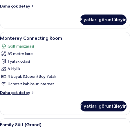
Premier
Daha çok detay
Oda
(Grand)
Fiyatları görüntüleyin
hakkında
daha
fazla
Monterey
Monterey Connecting Room | Kaliteli 
5
detay
Monterey Connecting Room
Connecting
Golf manzarası
Room
69 metre kare
için
tüm
1 yatak odası
fotoğrafları
6 kişilik
görün
4 büyük (Queen) Boy Yatak
Ücretsiz kablosuz internet
Monterey
Daha çok detay
Connecting
Room
Fiyatları görüntüleyin
hakkında
daha
fazla
Family
Family Süit (Grand) | Oturma odası | LE
6
detay
Family Süit (Grand)
Süit