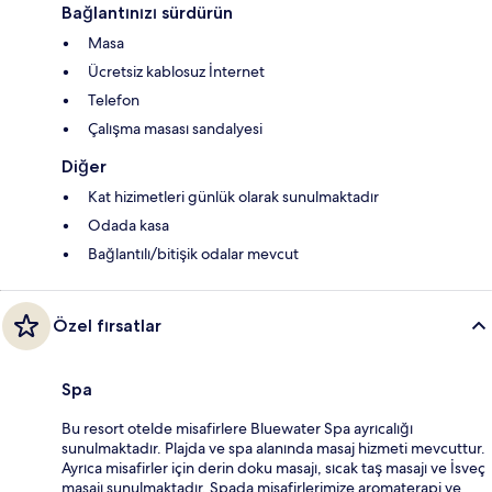
Bağlantınızı sürdürün
Masa
Ücretsiz kablosuz İnternet
Telefon
Çalışma masası sandalyesi
Diğer
Kat hizimetleri günlük olarak sunulmaktadır
Odada kasa
Bağlantılı/bitişik odalar mevcut
Özel fırsatlar
Spa
Bu resort otelde misafirlere Bluewater Spa ayrıcalığı
sunulmaktadır. Plajda ve spa alanında masaj hizmeti mevcuttur.
Ayrıca misafirler için derin doku masajı, sıcak taş masajı ve İsveç
masajı sunulmaktadır. Spada misafirlerimize aromaterapi ve