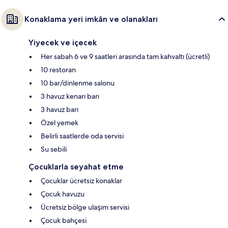
Konaklama yeri imkân ve olanakları
Yiyecek ve içecek
Her sabah 6 ve 9 saatleri arasında tam kahvaltı (ücretli)
10 restoran
10 bar/dinlenme salonu
3 havuz kenarı barı
3 havuz barı
Özel yemek
Belirli saatlerde oda servisi
Su sebili
Çocuklarla seyahat etme
Çocuklar ücretsiz konaklar
Çocuk havuzu
Ücretsiz bölge ulaşım servisi
Çocuk bahçesi