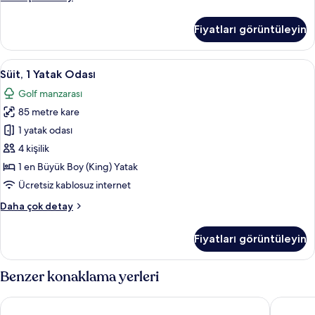
tüm
Oda,
fotoğrafları
2
Fiyatları görüntüleyin
Yatak
görün
Odası,
Havuz
Süit,
Süit, 1 Yatak Odası | Oturma alanı | LED
5
Kullanımı
Süit, 1 Yatak Odası
1
hakkında
Golf manzarası
daha
Yatak
fazla
85 metre kare
Odası
detay
için
1 yatak odası
tüm
4 kişilik
fotoğrafları
1 en Büyük Boy (King) Yatak
görün
Ücretsiz kablosuz internet
Süit,
Daha çok detay
1
Yatak
Fiyatları görüntüleyin
Odası
hakkında
daha
Benzer konaklama yerleri
fazla
detay
Microtel by Wyndham Boracay
Henann P