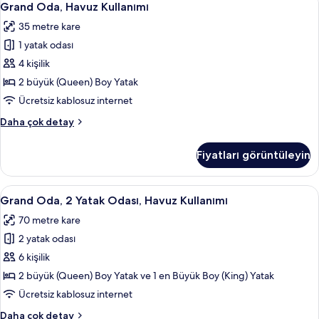
5
hakkında
Grand Oda, Havuz Kullanımı
Oda,
daha
35 metre kare
fazla
Havuz
detay
1 yatak odası
Kullanımı
için
4 kişilik
tüm
2 büyük (Queen) Boy Yatak
fotoğrafları
Ücretsiz kablosuz internet
görün
Grand
Daha çok detay
Oda,
Havuz
Fiyatları görüntüleyin
Kullanımı
hakkında
daha
Grand
Grand Oda, 2 Yatak Odası, Havuz Kullan
5
fazla
Grand Oda, 2 Yatak Odası, Havuz Kullanımı
Oda,
detay
70 metre kare
2
2 yatak odası
Yatak
Odası,
6 kişilik
Havuz
2 büyük (Queen) Boy Yatak ve 1 en Büyük Boy (King) Yatak
Kullanımı
Ücretsiz kablosuz internet
için
Grand
Daha çok detay