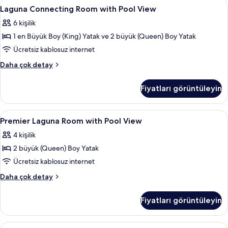
Laguna
Kaliteli yatak takımı, kuştüyü yorgan,
görün
9
Pool
Laguna Connecting Room with Pool View
Connecting
View
6 kişilik
Connecting
Room
Room)
1 en Büyük Boy (King) Yatak ve 2 büyük (Queen) Boy Yatak
with
hakkında
Pool
Ücretsiz kablosuz internet
daha
View
fazla
Laguna
Daha çok detay
detay
için
Connecting
Room
tüm
Fiyatları görüntüleyin
with
fotoğrafları
Pool
görün
View
Premier
Kaliteli yatak takımı, kuştüyü yorgan,
6
hakkında
Premier Laguna Room with Pool View
Laguna
daha
4 kişilik
fazla
Room
detay
2 büyük (Queen) Boy Yatak
with
Pool
Ücretsiz kablosuz internet
View
Premier
Daha çok detay
için
Laguna
Room
tüm
Fiyatları görüntüleyin
with
fotoğrafları
Pool
görün
View
Grand
Grand Oda, Havuz Kullanımı | Kaliteli