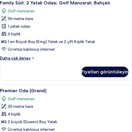
5
daha
Family Süit, 2 Yatak Odası, Golf Manzaralı, Bahçeli
Süit,
fazla
Golf manzarası
detay
2
96 metre kare
Yatak
Odası,
1 yatak odası
Golf
6 kişilik
Manzaralı,
1 en Büyük Boy (King) Yatak ve 2 çift Kişilik Yatak
Bahçeli
Ücretsiz kablosuz internet
için
Family
Daha çok detay
tüm
Süit,
fotoğrafları
2
Fiyatları görüntüleyin
görün
Yatak
Odası,
Golf
Premier
Premier Oda (Grand) | Kaliteli yatak t
7
Manzaralı,
Premier Oda (Grand)
Oda
Bahçeli
Golf manzarası
hakkında
(Grand)
daha
35 metre kare
için
fazla
tüm
4 kişilik
detay
fotoğrafları
2 büyük (Queen) Boy Yatak
görün
Ücretsiz kablosuz internet