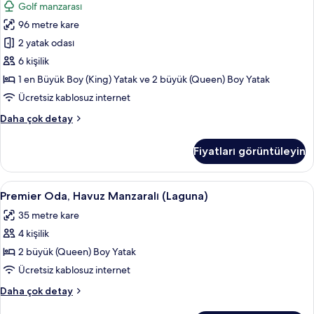
Golf manzarası
(Grand)
96 metre kare
için
tüm
2 yatak odası
fotoğrafları
6 kişilik
görün
1 en Büyük Boy (King) Yatak ve 2 büyük (Queen) Boy Yatak
Ücretsiz kablosuz internet
Family
Daha çok detay
Süit
(Grand)
Fiyatları görüntüleyin
hakkında
daha
fazla
Premier
Premier Oda, Havuz Manzaralı (Laguna)
6
detay
Premier Oda, Havuz Manzaralı (Laguna)
Oda,
35 metre kare
Havuz
4 kişilik
Manzaralı
(Laguna)
2 büyük (Queen) Boy Yatak
için
Ücretsiz kablosuz internet
tüm
Premier
Daha çok detay
fotoğrafları
Oda,