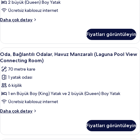
görün
2 büyük (Queen) Boy Yatak
Ücretsiz kablosuz internet
Island
Daha çok detay
Suite
hakkında
Fiyatları görüntüleyin
daha
fazla
detay
Oda,
Oda, Bağlantılı Odalar, Havuz Manzara
8
Oda, Bağlantılı Odalar, Havuz Manzaralı (Laguna Pool View
Bağlantılı
Connecting Room)
Odalar,
70 metre kare
Havuz
1 yatak odası
Manzaralı
6 kişilik
(Laguna
Pool
1 en Büyük Boy (King) Yatak ve 2 büyük (Queen) Boy Yatak
View
Ücretsiz kablosuz internet
Connecting
Oda,
Daha çok detay
Room)
Bağlantılı
için
Odalar,
Fiyatları görüntüleyin
Havuz
tüm
Manzaralı
fotoğrafları
(Laguna