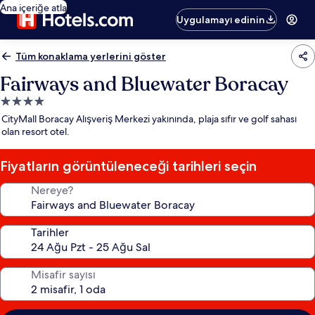
Ana içeriğe atla
Uygulamayı edinin
Tüm konaklama yerlerini göster
Fairways and Bluewater Boracay
4.0
yıldızlı
CityMall Boracay Alışveriş Merkezi yakınında, plaja sıfır ve golf sahası
konaklama
olan resort otel.
yeri
Fiyatların görüntüleneceği tarihleri seçin
Nereye?
Tarihler
Misafir sayısı