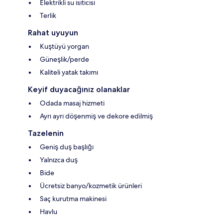
Elektrikli su ısıtıcısı
Terlik
Rahat uyuyun
Kuştüyü yorgan
Güneşlik/perde
Kaliteli yatak takımı
Keyif duyacağınız olanaklar
Odada masaj hizmeti
Ayrı ayrı döşenmiş ve dekore edilmiş
Tazelenin
Geniş duş başlığı
Yalnızca duş
Bide
Ücretsiz banyo/kozmetik ürünleri
Saç kurutma makinesi
Havlu