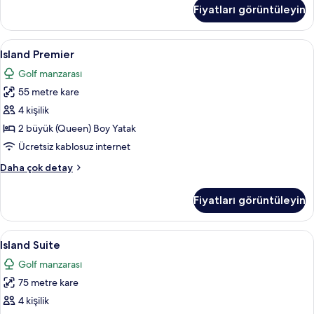
görün
Havuz
Fiyatları görüntüleyin
Manzaralı
(Laguna)
hakkında
Island
Island Premier | Kaliteli yatak takımı,
6
daha
Island Premier
Premier
fazla
Golf manzarası
detay
için
55 metre kare
tüm
fotoğrafları
4 kişilik
görün
2 büyük (Queen) Boy Yatak
Ücretsiz kablosuz internet
Island
Daha çok detay
Premier
hakkında
Fiyatları görüntüleyin
daha
fazla
detay
Island
Island Suite | Kaliteli yatak takımı, k
6
Island Suite
Suite
Golf manzarası
için
75 metre kare
tüm
fotoğrafları
4 kişilik