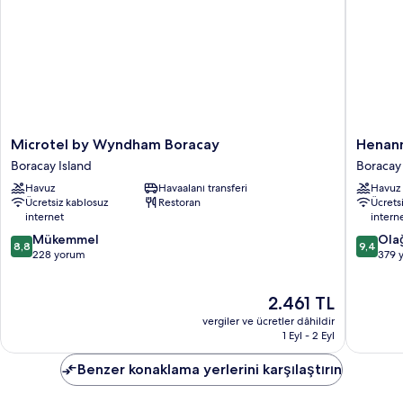
Microtel
Henann
Microtel by Wyndham Boracay
Henann
by
Park
Boracay Island
Boracay 
Wyndham
Resort
Havuz
Havaalanı transferi
Havuz
Boracay
Boracay
Ücretsiz kablosuz
Restoran
Ücrets
Boracay
Island
internet
intern
Island
10
10
Mükemmel
Ola
8,8
9,4
üzerinden
üzerind
228 yorum
379 
8.8,
9.4,
Mükemmel,
Olağanü
Güncel
2.461 TL
228
379
fiyat:
yorum
yorum
vergiler ve ücretler dâhildir
2.461 TL
1 Eyl - 2 Eyl
Benzer konaklama yerlerini karşılaştırın