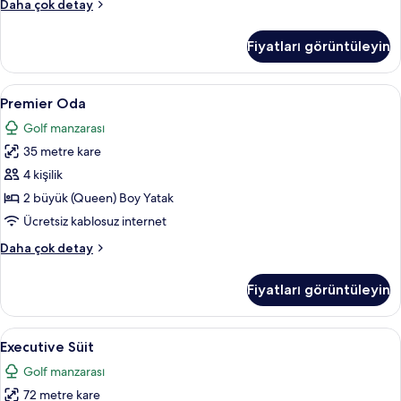
Superior
Daha çok detay
görün
Tek
Büyük
Fiyatları görüntüleyin
Yataklı
Oda
hakkında
Premier
Premier Oda | Kaliteli yatak takımı, k
8
daha
Premier Oda
Oda
fazla
Golf manzarası
detay
için
35 metre kare
tüm
fotoğrafları
4 kişilik
görün
2 büyük (Queen) Boy Yatak
Ücretsiz kablosuz internet
Premier
Daha çok detay
Oda
hakkında
Fiyatları görüntüleyin
daha
fazla
detay
Executive
Executive Süit | Kaliteli yatak takımı,
6
Executive Süit
Süit
Golf manzarası
için
72 metre kare
tüm