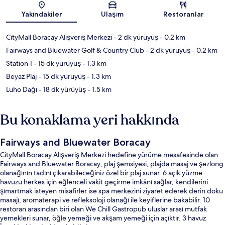
Yakındakiler
Ulaşım
Restoranlar
CityMall Boracay Alışveriş Merkezi
- 2 dk yürüyüş
- 0.2 km
Fairways and Bluewater Golf & Country Club
- 2 dk yürüyüş
- 0.2 km
Station 1
- 15 dk yürüyüş
- 1.3 km
Beyaz Plaj
- 15 dk yürüyüş
- 1.3 km
Luho Dağı
- 18 dk yürüyüş
- 1.5 km
Bu konaklama yeri hakkında
Fairways and Bluewater Boracay
CityMall Boracay Alışveriş Merkezi hedefine yürüme mesafesinde olan
Fairways and Bluewater Boracay; plaj şemsiyesi, plajda masaj ve şezlong
olanağının tadını çıkarabileceğiniz özel bir plaj sunar. 6 açık yüzme
havuzu herkes için eğlenceli vakit geçirme imkânı sağlar, kendilerini
şımartmak isteyen misafirler ise spa merkezini ziyaret ederek derin doku
masajı, aromaterapi ve refleksoloji olanağı ile keyiflerine bakabilir. 10
restoran arasından biri olan We Chill Gastropub uluslar arası mutfak
yemekleri sunar, öğle yemeği ve akşam yemeği için açıktır. 3 havuz