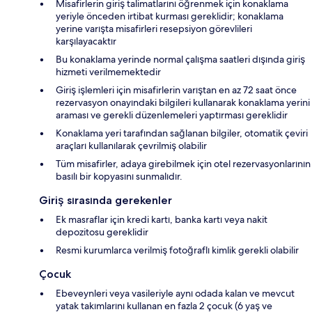
Misafirlerin giriş talimatlarını öğrenmek için konaklama
yeriyle önceden irtibat kurması gereklidir; konaklama
yerine varışta misafirleri resepsiyon görevlileri
karşılayacaktır
Bu konaklama yerinde normal çalışma saatleri dışında giriş
hizmeti verilmemektedir
Giriş işlemleri için misafirlerin varıştan en az 72 saat önce
rezervasyon onayındaki bilgileri kullanarak konaklama yerini
araması ve gerekli düzenlemeleri yaptırması gereklidir
Konaklama yeri tarafından sağlanan bilgiler, otomatik çeviri
araçları kullanılarak çevrilmiş olabilir
Tüm misafirler, adaya girebilmek için otel rezervasyonlarının
basılı bir kopyasını sunmalıdır.
Giriş sırasında gerekenler
Ek masraflar için kredi kartı, banka kartı veya nakit
depozitosu gereklidir
Resmi kurumlarca verilmiş fotoğraflı kimlik gerekli olabilir
Çocuk
Ebeveynleri veya vasileriyle aynı odada kalan ve mevcut
yatak takımlarını kullanan en fazla 2 çocuk (6 yaş ve