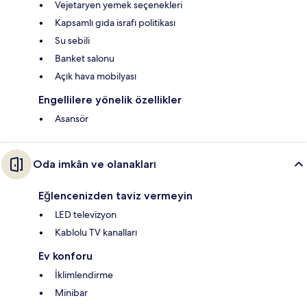
Vejetaryen yemek seçenekleri
Kapsamlı gıda israfı politikası
Su sebili
Banket salonu
Açık hava mobilyası
Engellilere yönelik özellikler
Asansör
Oda imkân ve olanakları
Eğlencenizden taviz vermeyin
LED televizyon
Kablolu TV kanalları
Ev konforu
İklimlendirme
Minibar