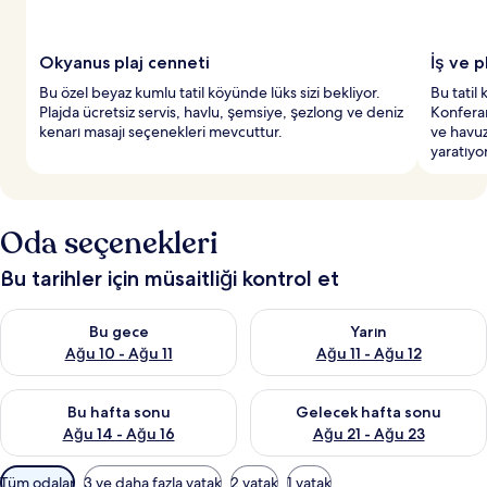
Okyanus plaj cenneti
İş ve p
Bu özel beyaz kumlu tatil köyünde lüks sizi bekliyor.
Bu tatil 
Plajda ücretsiz servis, havlu, şemsiye, şezlong ve deniz
Konferan
kenarı masajı seçenekleri mevcuttur.
ve havuz
yaratıyor
Oda seçenekleri
Bu tarihler için müsaitliği kontrol et
Bu gece için müsaitliği kontrol et Ağu 10 - Ağu 11
Yarın için müsaitliği kontrol et
Bu gece
Yarın
Ağu 10 - Ağu 11
Ağu 11 - Ağu 12
Bu hafta sonu için müsaitliği kontrol et Ağu 14 - Ağu 16
Önümüzdeki hafta sonu için mü
Bu hafta sonu
Gelecek hafta sonu
Ağu 14 - Ağu 16
Ağu 21 - Ağu 23
Odalar
Tüm odalar
3 ve daha fazla yatak
2 yatak
1 yatak