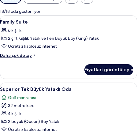
için
mevcut
18/18 oda gösteriliyor
filtreler
Family
Kaliteli yatak takımı, kuştüyü yorgan,
5
Family Suite
Suite
6 kişilik
için
2 çift Kişilik Yatak ve 1 en Büyük Boy (King) Yatak
tüm
fotoğrafları
Ücretsiz kablosuz internet
görün
Family
Daha çok detay
Suite
hakkında
Fiyatları görüntüleyin
daha
fazla
detay
Superior
Superior Tek Büyük Yataklı Oda | Od
6
Superior Tek Büyük Yataklı Oda
Tek
Golf manzarası
Büyük
32 metre kare
Yataklı
Oda
4 kişilik
için
2 büyük (Queen) Boy Yatak
tüm
Ücretsiz kablosuz internet
fotoğrafları