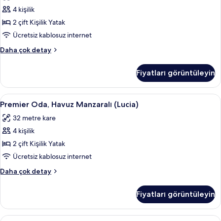
fotoğrafları
4 kişilik
görün
2 çift Kişilik Yatak
Ücretsiz kablosuz internet
Executive
Daha çok detay
Süit
hakkında
Fiyatları görüntüleyin
daha
fazla
detay
Premier
Premier Oda, Havuz Manzaralı (Lucia
6
Premier Oda, Havuz Manzaralı (Lucia)
Oda,
32 metre kare
Havuz
4 kişilik
Manzaralı
(Lucia)
2 çift Kişilik Yatak
için
Ücretsiz kablosuz internet
tüm
Premier
Daha çok detay
fotoğrafları
Oda,
görün
Havuz
Fiyatları görüntüleyin
Manzaralı
(Lucia)
hakkında
Family
Family Süit, 2 Yatak Odası, Golf Manzar