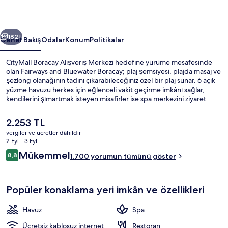
galerisi
ceki
Sonraki
182+
Genel Bakış
Odalar
Konum
Politikalar
CityMall Boracay Alışveriş Merkezi hedefine yürüme mesafesinde
olan Fairways and Bluewater Boracay; plaj şemsiyesi, plajda masaj ve
şezlong olanağının tadını çıkarabileceğiniz özel bir plaj sunar. 6 açık
yüzme havuzu herkes için eğlenceli vakit geçirme imkânı sağlar,
kendilerini şımartmak isteyen misafirler ise spa merkezini ziyaret
ederek derin doku masajı, aromaterapi ve refleksoloji olanağı ile
keyiflerine bakabilir. 10 restoran arasından biri olan We Chill
Şu
2.253 TL
Gastropub uluslar arası mutfak yemekleri sunar, öğle yemeği ve
anki
vergiler ve ücretler dâhildir
akşam yemeği için açıktır. 3 havuz kenarı barı, golf sahası ve spor
fiyat
2 Eyl - 3 Eyl
salonu diğer öne çıkan özellikler arasındadır. Havuz ve yardıma hazır
6 açık yüzme havuzu, ücretsiz havuz ka
2.253 TL
Yorumlar
personel misafirlerden tam not alıyor.
Mükemmel
8,8
1.700 yorumun tümünü göster
8,8/10
Popüler konaklama yeri imkân ve özellikleri
Havuz
Spa
Ücretsiz kablosuz internet
Restoran