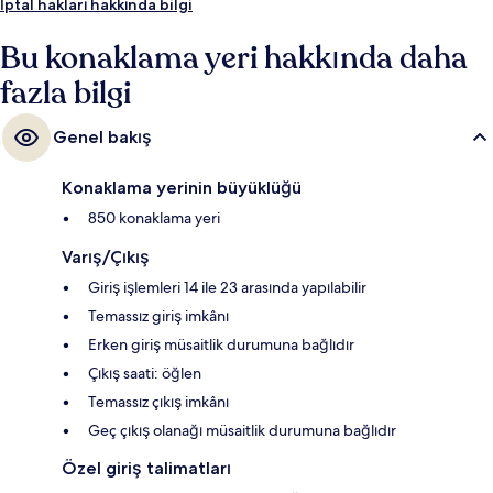
kenarı barı, golf sahası ve spor salonu diğer öne çıkan özellikler
İptal hakları hakkında bilgi
arasındadır. Havuz ve yardıma hazır personel misafirlerden tam not
alıyor.
Bu konaklama yeri hakkında daha
fazla bilgi
Genel bakış
Konaklama yerinin büyüklüğü
850 konaklama yeri
Varış/Çıkış
Giriş işlemleri 14 ile 23 arasında yapılabilir
Temassız giriş imkânı
Erken giriş müsaitlik durumuna bağlıdır
Çıkış saati: öğlen
Temassız çıkış imkânı
Geç çıkış olanağı müsaitlik durumuna bağlıdır
Özel giriş talimatları