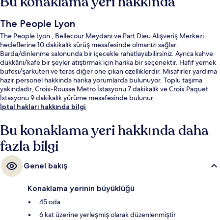
Bu konaklama yeri hakkında
The People Lyon
The People Lyon , Bellecour Meydanı ve Part Dieu Alışveriş Merkezi
hedeflerine 10 dakikalık sürüş mesafesinde olmanızı sağlar.
Barda/dinlenme salonunda bir içecekle rahatlayabilirsiniz. Ayrıca kahve
dükkânı/kafe bir şeyler atıştırmak için harika bir seçenektir. Hafif yemek
büfesi/şarküteri ve teras diğer öne çıkan özelliklerdir. Misafirler yardıma
hazır personel hakkında harika yorumlarda bulunuyor. Toplu taşıma
yakındadır, Croix-Rousse Metro İstasyonu 7 dakikalık ve Croix Paquet
İstasyonu 9 dakikalık yürüme mesafesinde bulunur.
İptal hakları hakkında bilgi
Bu konaklama yeri hakkında daha
fazla bilgi
Genel bakış
Konaklama yerinin büyüklüğü
45 oda
6 kat üzerine yerleşmiş olarak düzenlenmiştir