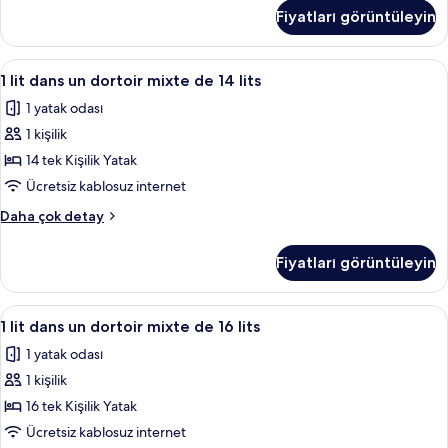
lits
dans
Fiyatları görüntüleyin
un
için
dortoir
tüm
mixte
1
Ses yalıtımı, ücretsiz kablosuz İnternet
fotoğrafları
6
de
1 lit dans un dortoir mixte de 14 lits
lit
10
görün
1 yatak odası
lits
dans
hakkında
1 kişilik
un
daha
dortoir
14 tek Kişilik Yatak
fazla
mixte
detay
Ücretsiz kablosuz internet
de
1
Daha çok detay
14
lit
lits
dans
Fiyatları görüntüleyin
un
için
dortoir
tüm
mixte
1
Ses yalıtımı, ücretsiz kablosuz İnternet
fotoğrafları
6
de
1 lit dans un dortoir mixte de 16 lits
lit
14
görün
1 yatak odası
lits
dans
hakkında
1 kişilik
un
daha
dortoir
16 tek Kişilik Yatak
fazla
mixte
detay
Ücretsiz kablosuz internet