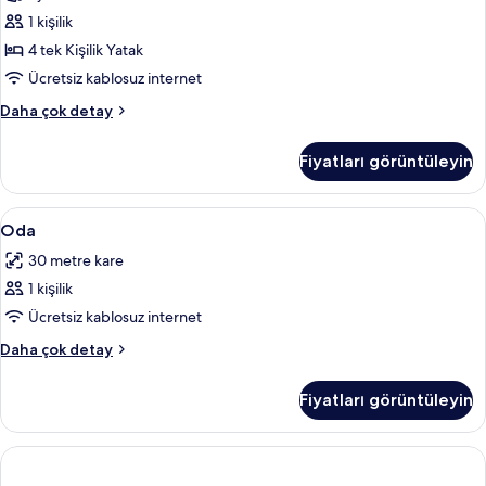
Oda,
1 kişilik
Sadece
kadınlar
4 tek Kişilik Yatak
için
Ücretsiz kablosuz internet
için
Ortak
Daha çok detay
tüm
Ranzalı
fotoğrafları
Oda,
Fiyatları görüntüleyin
Sadece
görün
kadınlar
için
Oda
Ses yalıtımı, ücretsiz kablosuz İnternet
7
hakkında
Oda
için
daha
30 metre kare
fazla
tüm
detay
1 kişilik
fotoğrafları
görün
Ücretsiz kablosuz internet
Oda
Daha çok detay
hakkında
daha
Fiyatları görüntüleyin
fazla
detay