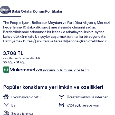
ceki
Sonraki
50+
Genel Bakış
Odalar
Konum
Politikalar
The People Lyon , Bellecour Meydanı ve Part Dieu Alışveriş Merkezi
hedeflerine 10 dakikalık sürüş mesafesinde olmanızı sağlar.
Barda/dinlenme salonunda bir içecekle rahatlayabilirsiniz. Ayrıca
kahve dükkânı/kafe bir şeyler atıştırmak için harika bir seçenektir.
Hafif yemek büfesi/şarküteri ve teras diğer öne çıkan özelliklerdir.
Misafirler yardıma hazır personel hakkında harika yorumlarda
bulunuyor. Toplu taşıma yakındadır, Croix-Rousse Metro İstasyonu 7
Şu
3.708 TL
dakikalık ve Croix Paquet İstasyonu 9 dakikalık yürüme mesafesinde
anki
vergiler ve ücretler dâhildir
bulunur.
fiyat
30 Ağu - 31 Ağu
Restoran
3.708 TL
Yorumlar
Mükemmel
8,8
298 yorumun tümünü göster
8,8/10
Popüler konaklama yeri imkân ve özellikleri
Evcil hayvan dostu
Ücretsiz kablosuz internet
Bar
7/24 açık resepsiyon
Sigara içilmez