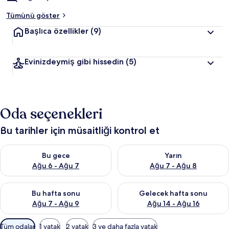
Tümünü göster
Başlıca özellikler
(9)
Evinizdeymiş gibi hissedin
(5)
Oda seçenekleri
Bu tarihler için müsaitliği kontrol et
Bu gece için müsaitliği kontrol et Ağu 6 - Ağu 7
Yarın için müsaitliği kontrol e
Bu gece
Yarın
Ağu 6 - Ağu 7
Ağu 7 - Ağu 8
Bu hafta sonu için müsaitliği kontrol et Ağu 7 - Ağu 9
Önümüzdeki hafta sonu için müs
Bu hafta sonu
Gelecek hafta sonu
Ağu 7 - Ağu 9
Ağu 14 - Ağu 16
Odalar
Tüm odalar
1 yatak
2 yatak
3 ve daha fazla yatak