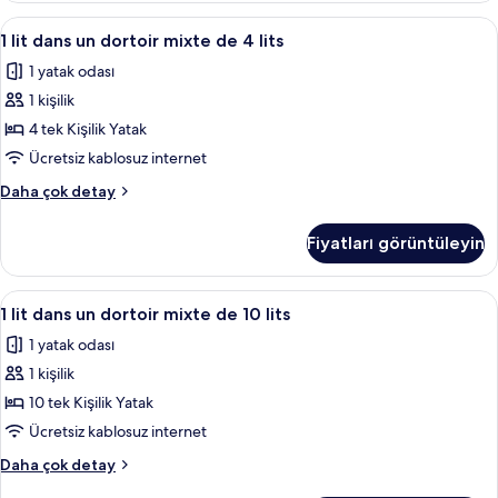
daha
1
Ses yalıtımı, ücretsiz kablosuz İnternet
6
fazla
1 lit dans un dortoir mixte de 4 lits
lit
detay
1 yatak odası
dans
1 kişilik
un
dortoir
4 tek Kişilik Yatak
mixte
Ücretsiz kablosuz internet
de
1
Daha çok detay
4
lit
lits
dans
Fiyatları görüntüleyin
un
için
dortoir
tüm
mixte
1
Ses yalıtımı, ücretsiz kablosuz İnternet
fotoğrafları
6
de
1 lit dans un dortoir mixte de 10 lits
lit
4
görün
1 yatak odası
lits
dans
hakkında
1 kişilik
un
daha
dortoir
10 tek Kişilik Yatak
fazla
mixte
detay
Ücretsiz kablosuz internet
de
1
Daha çok detay
10
lit