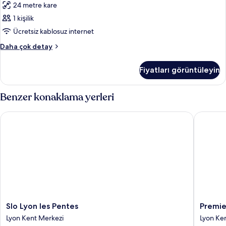
24 metre kare
tüm
1 kişilik
fotoğrafları
görün
Ücretsiz kablosuz internet
Oda
Daha çok detay
hakkında
daha
Fiyatları görüntüleyin
fazla
detay
Benzer konaklama yerleri
Slo Lyon les Pentes
Premiere
Slo
Premier
Slo Lyon les Pentes
Premie
Lyon
Classe
Lyon Kent Merkezi
Lyon Ke
les
Lyon