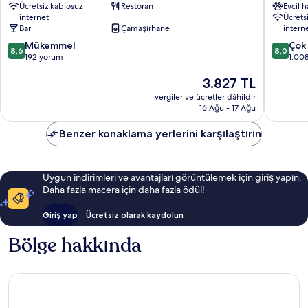
Ücretsiz kablosuz
Restoran
Evcil 
Pentes
Centre
internet
Ücrets
Lyon
-
Bar
Çamaşırhane
intern
Kent
Gare
10
10
Merkezi
Mükemmel
Part
Çok 
8,6
8,0
üzerinden
üzerind
192 yorum
Dieu
1.00
8.6,
8.0,
Lyon
Güncel
3.827 TL
Mükemmel,
Çok
Kent
fiyat:
192
İyi,
Merkezi
vergiler ve ücretler dâhildir
3.827 TL
yorum
1.008
16 Ağu - 17 Ağu
yorum
Benzer konaklama yerlerini karşılaştırın
Uygun indirimleri ve avantajları görüntülemek için giriş yapın.
Daha fazla macera için daha fazla ödül!
Giriş yap
Ücretsiz olarak kaydolun
Bölge hakkında