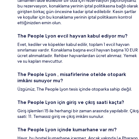
tamamen iade edilebilir bir oda için rezervasyon yaptırdıysanız
bu rezervasyon, konaklama yerinin iptal politikasına bağlı olarak
girişten birkaç gün öncesine kadar iptal edilebilir. Kesin şartlar
ve koşullar için bu konaklama yerinin iptal politikasını kontrol
ettiğinizden emin olun.
The People Lyon evcil hayvan kabul ediyor mu?
Evet, kediler ve köpekler kabul edilir, toplam 1 evcil hayvan
sınırlaması vardır. Konaklama başına evcil hayvan başına 10 EUR
ücret alınmaktadır. Rehber hayvanlardan ücret alınmaz. Yemek
ve su kapları mevcuttur.
The People Lyon , misafirlerine otelde otopark
imkânı sunuyor mu?
Üzgünüz, The People Lyon tesis içinde otoparka sahip değil.
The People Lyon için giriş ve çıkış saati kaçta?
Giriş işlemleri 15 ile herhangi bir zaman arasında yapılabilir. Çıkış
saati: 11. Temassız giriş ve çıkış imkânı sunulur.
The People Lyon içinde kumarhane var mı?
Hayır, bu hostel kumarhane içermez. Ancak yakında Le Pharaon