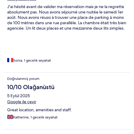
J'ai hésité avant de valider ma réservation mais je ne la regrette
absolument pas. Nous avons séjourné une nuitée le samedi 1er
août. Nous avons réussi à trouver une place de parking à moins
de 100 mètres dans une rue parallèle. La chambre était très bien
agencée. Un lit deux places et une mezzanine deux lits simples.
La literie était très correct. Les draps d'un blanc éclatant. La
propreté irréprochable dans toute la chambre. La climatisation
était appréciable dans la chambre. C'était très très calme. Le
petit déjeuner simple mais à la fois varié. Possibilité de le
prendre en extérieur. Les lieux communs sont spacieux et
végétalisés. Le personnel très agréable, serviable et accueillant.
Sonia, 1 gecelik seyahat
Bref un séjour topissime. Nous avons visité le vieux Lyon qui est
authentique. Je recommande à 💯%.
Doğrulanmış yorum
10/10 Olağanüstü
5 Eylül 2025
Google ile çevir
Great location, amenities and staff.
Katherine, 1 gecelik seyahat