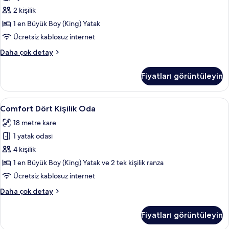
Double
2 kişilik
avec
1 en Büyük Boy (King) Yatak
vue
Ücretsiz kablosuz internet
Fourvière)
Classic
Daha çok detay
için
Tek
tüm
Büyük
Fiyatları görüntüleyin
Yataklı
fotoğrafları
Oda
görün
(Chambre
Comfort
Comfort Dört Kişilik Oda | Ses yalıtımı
6
Double
Comfort Dört Kişilik Oda
Dört
avec
18 metre kare
vue
Kişilik
Fourvière)
1 yatak odası
Oda
hakkında
için
4 kişilik
daha
tüm
fazla
1 en Büyük Boy (King) Yatak ve 2 tek kişilik ranza
detay
fotoğrafları
Ücretsiz kablosuz internet
görün
Comfort
Daha çok detay
Dört
Kişilik
Fiyatları görüntüleyin
Oda
hakkında