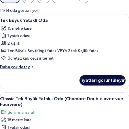
için
mevcut
14/14 oda gösteriliyor
filtreler
Tek
Ses yalıtımı, ücretsiz kablosuz İnternet
7
Tek Büyük Yataklı Oda
Büyük
15 metre kare
Yataklı
1 yatak odası
Oda
için
2 kişilik
tüm
1 en Büyük Boy (King) Yatak VEYA 2 tek Kişilik Yatak
fotoğrafları
Ücretsiz kablosuz internet
görün
Tek
Daha çok detay
Büyük
Yataklı
Fiyatları görüntüleyin
Oda
hakkında
daha
Classic
Ses yalıtımı, ücretsiz kablosuz İnternet
6
fazla
Classic Tek Büyük Yataklı Oda (Chambre Double avec vue
Tek
detay
Fourvière)
Büyük
Şehir manzaralı
Yataklı
18 metre kare
Oda
1 yatak odası
(Chambre