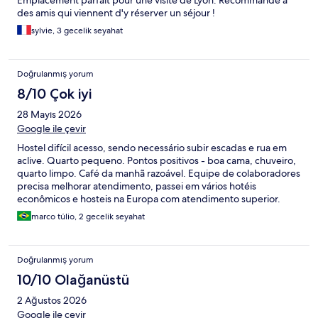
Emplacement parfait pour une visite de Lyon. Recommandé à
des amis qui viennent d'y réserver un séjour !
sylvie, 3 gecelik seyahat
Doğrulanmış yorum
8/10 Çok iyi
28 Mayıs 2026
Google ile çevir
Hostel difícil acesso, sendo necessário subir escadas e rua em
aclive. Quarto pequeno. Pontos positivos - boa cama, chuveiro,
quarto limpo. Café da manhã razoável. Equipe de colaboradores
precisa melhorar atendimento, passei em vários hotéis
econômicos e hosteis na Europa com atendimento superior.
marco túlio, 2 gecelik seyahat
Doğrulanmış yorum
10/10 Olağanüstü
2 Ağustos 2026
Google ile çevir