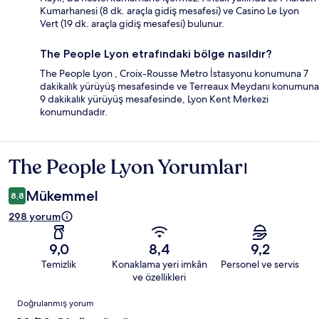
Kumarhanesi (8 dk. araçla gidiş mesafesi) ve Casino Le Lyon
Vert (19 dk. araçla gidiş mesafesi) bulunur.
The People Lyon etrafındaki bölge nasıldır?
The People Lyon , Croix-Rousse Metro İstasyonu konumuna 7
dakikalık yürüyüş mesafesinde ve Terreaux Meydanı konumuna
9 dakikalık yürüyüş mesafesinde, Lyon Kent Merkezi
konumundadır.
The People Lyon Yorumları
Yorumlar
Mükemmel
8,8
298 yorum
9,0
8,4
9,2
Temizlik
Konaklama yeri imkân
Personel ve servis
ve özellikleri
Yorumlar
Doğrulanmış yorum