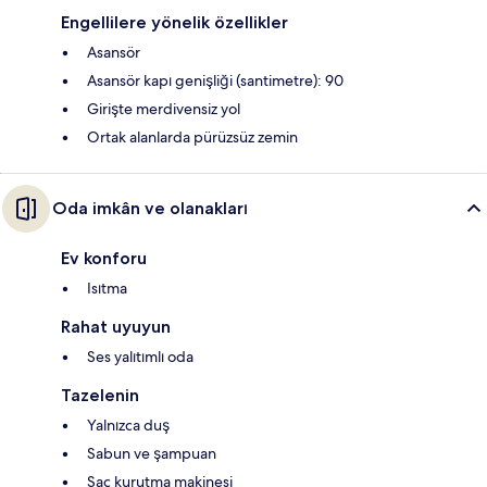
Engellilere yönelik özellikler
Asansör
Asansör kapı genişliği (santimetre): 90
Girişte merdivensiz yol
Ortak alanlarda pürüzsüz zemin
Oda imkân ve olanakları
Ev konforu
Isıtma
Rahat uyuyun
Ses yalıtımlı oda
Tazelenin
Yalnızca duş
Sabun ve şampuan
Saç kurutma makinesi