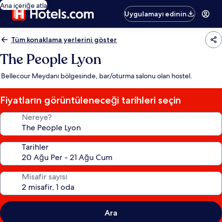
Ana içeriğe atla
Uygulamayı edinin
Tüm konaklama yerlerini göster
The People Lyon
Bellecour Meydanı bölgesinde, bar/oturma salonu olan hostel.
Fiyatların görüntüleneceği tarihleri seçin
Nereye?
Tarihler
Misafir sayısı
Ara