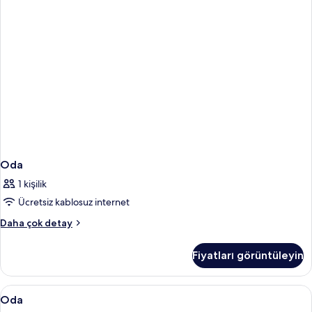
Oda
1 kişilik
Ücretsiz kablosuz internet
Oda
Daha çok detay
hakkında
daha
Fiyatları görüntüleyin
fazla
detay
Oda
Ses yalıtımı, ücretsiz kablosuz İnternet
9
Oda
için