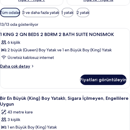
Odalar
Tüm odalar
3 ve daha fazla yatak
1 yatak
2 yatak
için
mevcut
13/13 oda gösteriliyor
filtreler
1
Masa, ütü/ütü masası, ücretsiz beşik/
29
1 KING 2 QN BEDS 2 BDRM 2 BATH SUITE NONSMOK
KING
6 kişilik
2
2 büyük (Queen) Boy Yatak ve 1 en Büyük Boy (King) Yatak
QN
BEDS
Ücretsiz kablosuz internet
2
1
Daha çok detay
BDRM
KING
2
2
Fiyatları görüntüleyin
QN
BATH
BEDS
SUITE
2
Bir
Kablolu TV kanalları bulunan 32 inç te
5
NONSMOK
BDRM
Bir En Büyük (King) Boy Yataklı, Sigara İçilmeyen, Engellilere
En
2
için
Uygun
BATH
Büyük
tüm
43 metre kare
SUITE
(King)
fotoğrafları
NONSMOK
3 kişilik
Boy
hakkında
görün
1 en Büyük Boy (King) Yatak
Yataklı,
daha