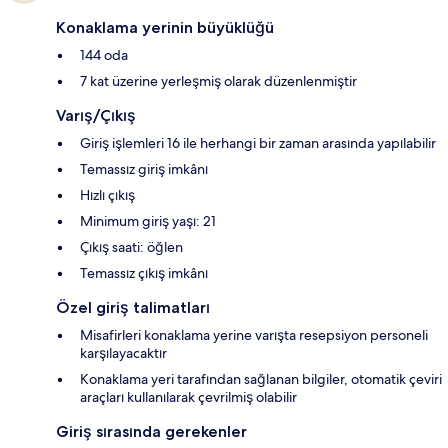
Konaklama yerinin büyüklüğü
144 oda
7 kat üzerine yerleşmiş olarak düzenlenmiştir
Varış/Çıkış
Giriş işlemleri 16 ile herhangi bir zaman arasında yapılabilir
Temassız giriş imkânı
Hızlı çıkış
Minimum giriş yaşı: 21
Çıkış saati: öğlen
Temassız çıkış imkânı
Özel giriş talimatları
Misafirleri konaklama yerine varışta resepsiyon personeli
karşılayacaktır
Konaklama yeri tarafından sağlanan bilgiler, otomatik çeviri
araçları kullanılarak çevrilmiş olabilir
Giriş sırasında gerekenler