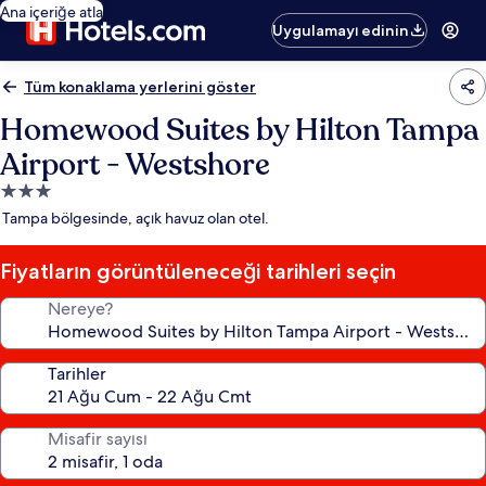
Ana içeriğe atla
Uygulamayı edinin
Tüm konaklama yerlerini göster
Homewood Suites by Hilton Tampa
Airport - Westshore
3.0
yıldızlı
Tampa bölgesinde, açık havuz olan otel.
konaklama
yeri
Fiyatların görüntüleneceği tarihleri seçin
Nereye?
Tarihler
Misafir sayısı