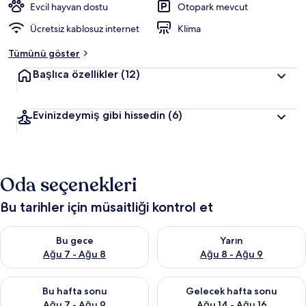
Evcil hayvan dostu
Otopark mevcut
Ücretsiz kablosuz internet
Klima
Tümünü göster
Başlıca özellikler
(12)
Evinizdeymiş gibi hissedin
(6)
Oda seçenekleri
Bu tarihler için müsaitliği kontrol et
Bu gece için müsaitliği kontrol et Ağu 7 - Ağu 8
Yarın için müsaitliği kontrol e
Bu gece
Yarın
Ağu 7 - Ağu 8
Ağu 8 - Ağu 9
Bu hafta sonu için müsaitliği kontrol et Ağu 7 - Ağu 9
Önümüzdeki hafta sonu için müs
Bu hafta sonu
Gelecek hafta sonu
Ağu 7 - Ağu 9
Ağu 14 - Ağu 16