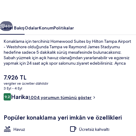
Airport
-
Westshore
ceki
Sonraki
için
40+
Genel Bakış
Odalar
Konum
Politikalar
fotoğraf
Konaklama için tercihiniz Homewood Suites by Hilton Tampa Airport
galerisi
- Westshore olduğunda Tampa ve Raymond James Stadyumu
hedefine sadece 5 dakikalık sürüş mesafesinde bulunacaksınız.
Sabah yüzmek için açık havuz olanağından yararlanabilir ve egzersiz
yapmak için 24 saat açık spor salonunu ziyaret edebilirsiniz. Ayrıca
Tampa Riverwalk ve Benchmark International Arena kısa bir sürüş
mesafesindedir. Yardıma hazır personel ve havaalanına yakın konum
Şu
7.926 TL
misafirlerden iyi puan alıyor.
anki
vergiler ve ücretler dâhildir
fiyat
3 Eyl - 4 Eyl
Teras/veranda
7.926 TL
Yorumlar
Harika
9,2
1.004 yorumun tümünü göster
9,2/10
Popüler konaklama yeri imkân ve özellikleri
Havuz
Ücretsiz kahvaltı