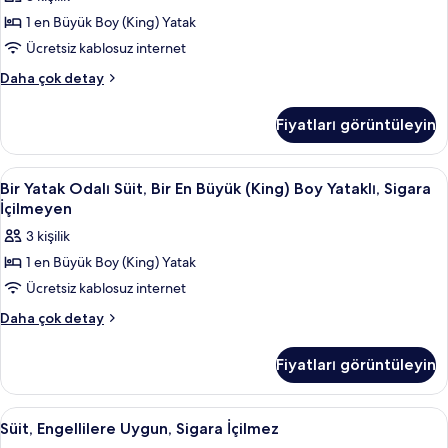
(King)
hakkında
1 en Büyük Boy (King) Yatak
Boy
daha
Ücretsiz kablosuz internet
Yataklı,
fazla
detay
Sigara
Bir
Daha çok detay
En
İçilmeyen,
Büyük
Engellilere
Fiyatları görüntüleyin
(King)
Uygun
Boy
için
Yataklı,
Bir
Masa, ütü/ütü masası, ücretsiz beşik/
4
Sigara
tüm
Bir Yatak Odalı Süit, Bir En Büyük (King) Boy Yataklı, Sigara
Yatak
İçilmeyen,
İçilmeyen
fotoğrafları
Engellilere
Odalı
görün
3 kişilik
Uygun
Süit,
hakkında
1 en Büyük Boy (King) Yatak
Bir
daha
Ücretsiz kablosuz internet
En
fazla
detay
Büyük
Bir
Daha çok detay
Yatak
(King)
Odalı
Boy
Fiyatları görüntüleyin
Süit,
Yataklı,
Bir
Sigara
En
Süit,
Masa, ütü/ütü masası, ücretsiz beşik/
6
Büyük
İçilmeyen
Süit, Engellilere Uygun, Sigara İçilmez
Engellilere
(King)