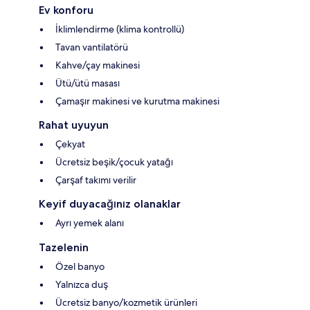
Ev konforu
İklimlendirme (klima kontrollü)
Tavan vantilatörü
Kahve/çay makinesi
Ütü/ütü masası
Çamaşır makinesi ve kurutma makinesi
Rahat uyuyun
Çekyat
Ücretsiz beşik/çocuk yatağı
Çarşaf takımı verilir
Keyif duyacağınız olanaklar
Ayrı yemek alanı
Tazelenin
Özel banyo
Yalnızca duş
Ücretsiz banyo/kozmetik ürünleri