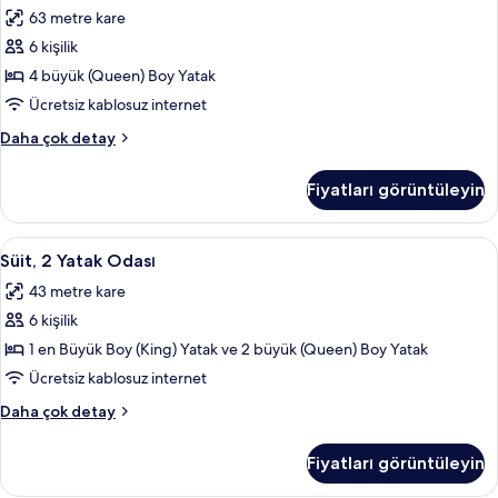
2
İçilmez
63 metre kare
hakkında
Yatak
daha
6 kişilik
Odası,
fazla
Sigara
4 büyük (Queen) Boy Yatak
detay
İçilmez
Ücretsiz kablosuz internet
için
Süit,
Daha çok detay
tüm
2
fotoğrafları
Yatak
Fiyatları görüntüleyin
Odası,
görün
Sigara
İçilmez
Süit,
Kablolu TV kanalları bulunan 32 inç te
5
hakkında
Süit, 2 Yatak Odası
2
daha
43 metre kare
fazla
Yatak
detay
6 kişilik
Odası
için
1 en Büyük Boy (King) Yatak ve 2 büyük (Queen) Boy Yatak
tüm
Ücretsiz kablosuz internet
fotoğrafları
Süit,
Daha çok detay
görün
2
Yatak
Fiyatları görüntüleyin
Odası
hakkında