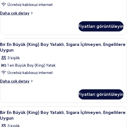
fazla
Sigara
Ücretsiz kablosuz internet
detay
İçilmeyen,
Bir
Daha çok detay
Engellilere
En
Büyük
Uygun
Fiyatları görüntüleyin
(King)
için
Boy
tüm
Yataklı,
Bir
Masa, ütü/ütü masası, ücretsiz beşik/
4
fotoğrafları
Sigara
Bir En Büyük (King) Boy Yataklı, Sigara İçilmeyen, Engellilere
En
İçilmeyen,
görün
Uygun
Engellilere
Büyük
3 kişilik
Uygun
(King)
hakkında
1 en Büyük Boy (King) Yatak
Boy
daha
Ücretsiz kablosuz internet
Yataklı,
fazla
detay
Sigara
Bir
Daha çok detay
En
İçilmeyen,
Büyük
Engellilere
Fiyatları görüntüleyin
(King)
Uygun
Boy
için
Yataklı,
Bir
Masa, ütü/ütü masası, ücretsiz beşik/
4
Sigara
tüm
Bir En Büyük (King) Boy Yataklı, Sigara İçilmeyen, Engellilere
En
İçilmeyen,
Uygun
fotoğrafları
Engellilere
Büyük
görün
3 kişilik
Uygun