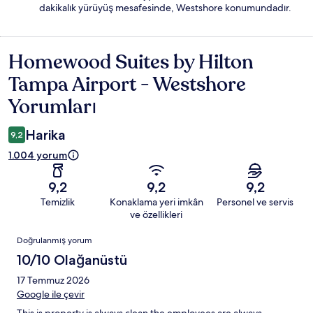
dakikalık yürüyüş mesafesinde, Westshore konumundadır.
Homewood Suites by Hilton
Yorumlar
Tampa Airport - Westshore
Yorumları
Harika
9,2
1.004 yorum
9,2
9,2
9,2
Temizlik
Konaklama yeri imkân
Personel ve servis
ve özellikleri
Yorumlar
Doğrulanmış yorum
10/10 Olağanüstü
17 Temmuz 2026
Google ile çevir