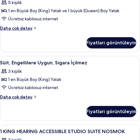
için
5 kişilik
Boy
Uygun,
tüm
Yataklı,
1 en Büyük Boy (King) Yatak ve 1 büyük (Queen) Boy Yatak
Sigara
fotoğrafları
Sigara
İçilmez
Ücretsiz kablosuz internet
İçilmeyen
görün
için
hakkında
Süit,
Daha çok detay
daha
tüm
Engellilere
fazla
Uygun,
fotoğrafları
Fiyatları görüntüleyin
detay
Sigara
görün
İçilmez
hakkında
Süit,
Masa, ütü/ütü masası, ücretsiz beşik/
4
daha
Süit, Engellilere Uygun, Sigara İçilmez
Engellilere
fazla
3 kişilik
detay
Uygun,
1 en Büyük Boy (King) Yatak
Sigara
İçilmez
Ücretsiz kablosuz internet
için
Süit,
Daha çok detay
tüm
Engellilere
Uygun,
fotoğrafları
Fiyatları görüntüleyin
Sigara
görün
İçilmez
hakkında
1
Masa, ütü/ütü masası, ücretsiz beşik/
16
daha
1 KING HEARING ACCESSIBLE STUDIO SUITE NOSMOK
KING
fazla