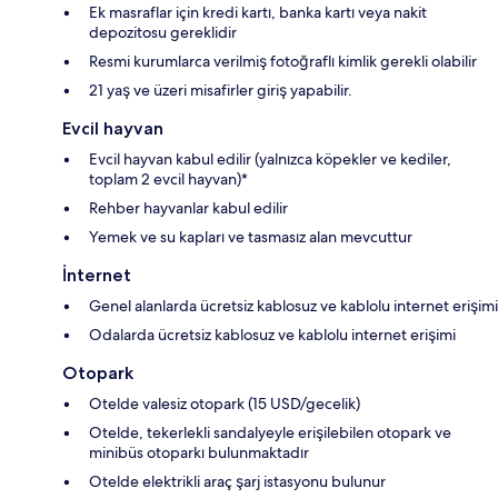
Ek masraflar için kredi kartı, banka kartı veya nakit
depozitosu gereklidir
Resmi kurumlarca verilmiş fotoğraflı kimlik gerekli olabilir
21 yaş ve üzeri misafirler giriş yapabilir.
Evcil hayvan
Evcil hayvan kabul edilir (yalnızca köpekler ve kediler,
toplam 2 evcil hayvan)*
Rehber hayvanlar kabul edilir
Yemek ve su kapları ve tasmasız alan mevcuttur
İnternet
Genel alanlarda ücretsiz kablosuz ve kablolu internet erişimi
Odalarda ücretsiz kablosuz ve kablolu internet erişimi
Otopark
Otelde valesiz otopark (15 USD/gecelik)
Otelde, tekerlekli sandalyeyle erişilebilen otopark ve
minibüs otoparkı bulunmaktadır
Otelde elektrikli araç şarj istasyonu bulunur