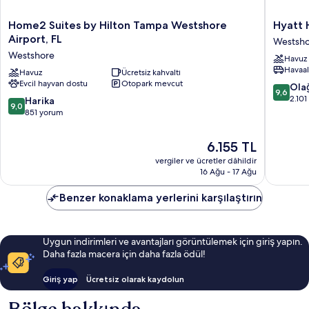
Home2
Hyatt
Home2 Suites by Hilton Tampa Westshore
Hyatt 
Suites
House
Airport, FL
Westsh
by
Tampa
Westshore
Havuz
Hilton
Airport
Havaal
Tampa
Havuz
Ücretsiz kahvaltı
Westsho
Evcil hayvan dostu
Otopark mevcut
Westshore
Westsho
10
Ola
9,6
Airport,
üzerind
2.10
10
Harika
9,0
FL
9.6,
üzerinden
851 yorum
Westshore
Olağanü
9.0,
2.101
Harika,
Güncel
6.155 TL
yorum
851
fiyat:
vergiler ve ücretler dâhildir
yorum
6.155 TL
16 Ağu - 17 Ağu
Benzer konaklama yerlerini karşılaştırın
Uygun indirimleri ve avantajları görüntülemek için giriş yapın.
Daha fazla macera için daha fazla ödül!
Giriş yap
Ücretsiz olarak kaydolun