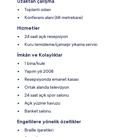
Uzaktan çalışma
Toplantı odası
Konferans alanı (68 metrekare)
Hizmetler
24 saat açık resepsiyon
Kuru temizleme/çamaşır yıkama servisi
İmkân ve Kolaylıklar
1 bina/kule
Yapım yılı 2008
Resepsiyonda emanet kasası
Ortak alanda televizyon
24 saat açık spor salonu
Açık yüzme havuzu
Banket salonu
Engellilere yönelik özellikler
Braille işaretleri