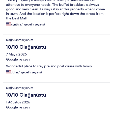
This is property is always clean the employees are always
attentive to everyone needs. The buffet breakfast is always
good and very clean. I always stay at this property when I come
in town. And the location is perfect right down the street from
the best Mall
cynthia, 1 gecelik seyahat
Doğrulanmış yorum
10/10 Olağanüstü
7 Mayıs 2026
Google ile çevir
Wonderful place to stay pre and post cruise with family.
John, 1 gecelik seyahat
Doğrulanmış yorum
10/10 Olağanüstü
1 Ağustos 2026
Google ile çevir