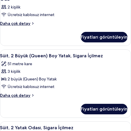
2 kişilik
Ücretsiz kablosuz internet
Oda
Daha çok detay
hakkında
daha
Fiyatları görüntüleyin
fazla
detay
Süit,
Masa, ütü/ütü masası, ücretsiz beşik/
4
Süit, 2 Büyük (Queen) Boy Yatak, Sigara İçilmez
2
51 metre kare
Büyük
3 kişilik
(Queen)
Boy
2 büyük (Queen) Boy Yatak
Yatak,
Ücretsiz kablosuz internet
Sigara
Süit,
Daha çok detay
İçilmez
2
için
Büyük
Fiyatları görüntüleyin
(Queen)
tüm
Boy
fotoğrafları
Yatak,
Süit,
Kablolu TV kanalları bulunan 32 inç te
görün
5
Sigara
Süit, 2 Yatak Odası, Sigara İçilmez