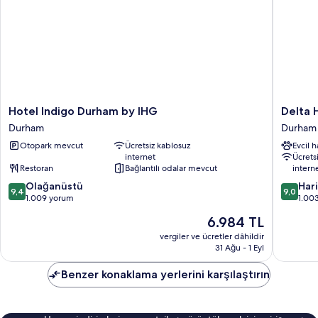
Hotel
Delta
Hotel Indigo Durham by IHG
Delta 
Indigo
Hotels
Durham
Durham
Durham
Durham
Otopark mevcut
Ücretsiz kablosuz
Evcil 
by
Royal
internet
Ücrets
IHG
County
Restoran
Bağlantılı odalar mevcut
intern
Durham
Durham
10
10
Olağanüstü
Har
9,4
9,0
üzerinden
üzerind
1.009 yorum
1.00
9.4,
9.0,
Güncel
6.984 TL
Olağanüstü,
Harika,
fiyat:
1.009
1.003
vergiler ve ücretler dâhildir
6.984 TL
31 Ağu - 1 Eyl
yorum
yorum
Benzer konaklama yerlerini karşılaştırın