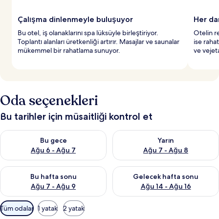
Çalışma dinlenmeyle buluşuyor
Her da
Bu otel, iş olanaklarını spa lüksüyle birleştiriyor.
Otelin r
Toplantı alanları üretkenliği artırır. Masajlar ve saunalar
ise raha
mükemmel bir rahatlama sunuyor.
ve veje
Oda seçenekleri
Bu tarihler için müsaitliği kontrol et
Bu gece için müsaitliği kontrol et Ağu 6 - Ağu 7
Yarın için müsaitliği kontrol e
Bu gece
Yarın
Ağu 6 - Ağu 7
Ağu 7 - Ağu 8
Bu hafta sonu için müsaitliği kontrol et Ağu 7 - Ağu 9
Önümüzdeki hafta sonu için müs
Bu hafta sonu
Gelecek hafta sonu
Ağu 7 - Ağu 9
Ağu 14 - Ağu 16
Odalar
Tüm odalar
1 yatak
2 yatak
için