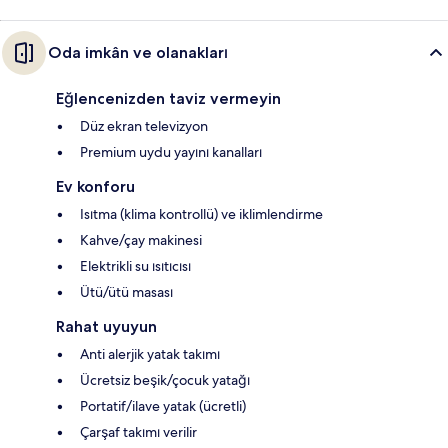
Oda imkân ve olanakları
Eğlencenizden taviz vermeyin
Düz ekran televizyon
Premium uydu yayını kanalları
Ev konforu
Isıtma (klima kontrollü) ve iklimlendirme
Kahve/çay makinesi
Elektrikli su ısıtıcısı
Ütü/ütü masası
Rahat uyuyun
Anti alerjik yatak takımı
Ücretsiz beşik/çocuk yatağı
Portatif/ilave yatak (ücretli)
Çarşaf takımı verilir