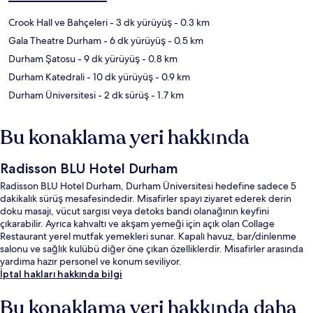
Crook Hall ve Bahçeleri
- 3 dk yürüyüş
- 0.3 km
Gala Theatre Durham
- 6 dk yürüyüş
- 0.5 km
Durham Şatosu
- 9 dk yürüyüş
- 0.8 km
Durham Katedrali
- 10 dk yürüyüş
- 0.9 km
Durham Üniversitesi
- 2 dk sürüş
- 1.7 km
Bu konaklama yeri hakkında
Radisson BLU Hotel Durham
Radisson BLU Hotel Durham, Durham Üniversitesi hedefine sadece 5
dakikalık sürüş mesafesindedir. Misafirler spayı ziyaret ederek derin
doku masajı, vücut sargısı veya detoks bandı olanağının keyfini
çıkarabilir. Ayrıca kahvaltı ve akşam yemeği için açık olan Collage
Restaurant yerel mutfak yemekleri sunar. Kapalı havuz, bar/dinlenme
salonu ve sağlık kulübü diğer öne çıkan özelliklerdir. Misafirler arasında
yardıma hazır personel ve konum seviliyor.
İptal hakları hakkında bilgi
Bu konaklama yeri hakkında daha