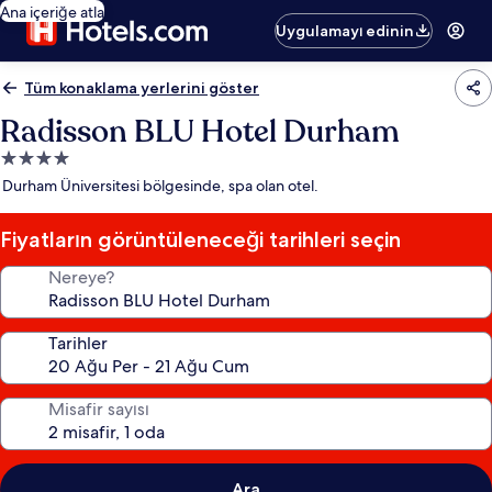
Ana içeriğe atla
Uygulamayı edinin
Tüm konaklama yerlerini göster
Radisson BLU Hotel Durham
4.0
yıldızlı
Durham Üniversitesi bölgesinde, spa olan otel.
konaklama
yeri
Fiyatların görüntüleneceği tarihleri seçin
Nereye?
Tarihler
Misafir sayısı
Ara