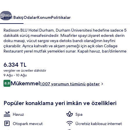
galerisi
ceki
Sonraki
191+
Genel Bakış
Odalar
Konum
Politikalar
Radisson BLU Hotel Durham, Durham Üniversitesi hedefine sadece 5
dakikalık sürüş mesafesindedir. Misafirler spayı ziyaret ederek derin
doku masajı, vücut sargısı veya detoks bandı olanağının keyfini
çıkarabilir. Ayrıca kahvaltı ve akşam yemeği için açık olan Collage
Restaurant yerel mutfak yemekleri sunar. Kapalı havuz, bar/dinlenme
salonu ve sağlık kulübü diğer öne çıkan özelliklerdir. Misafirler
arasında yardıma hazır personel ve konum seviliyor.
Şu
6.334 TL
anki
vergiler ve ücretler dâhildir
fiyat
9 Ağu - 10 Ağu
Lobi
6.334 TL
Yorumlar
Mükemmel
8,8
1.007 yorumun tümünü göster
8,8/10
Popüler konaklama yeri imkân ve özellikleri
Havuz
Spa
Otopark mevcut
Ücretsiz kablosuz internet