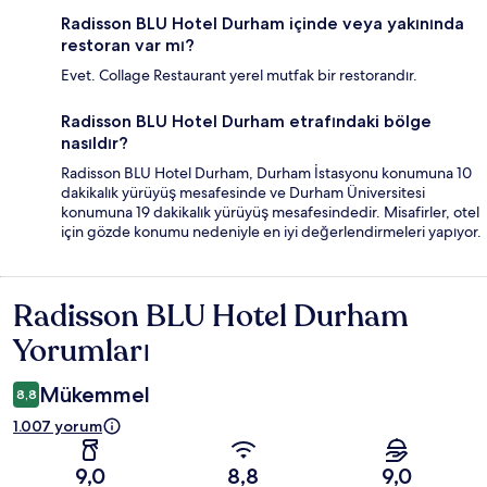
Radisson BLU Hotel Durham içinde veya yakınında
restoran var mı?
Evet. Collage Restaurant yerel mutfak bir restorandır.
Radisson BLU Hotel Durham etrafındaki bölge
nasıldır?
Radisson BLU Hotel Durham, Durham İstasyonu konumuna 10
dakikalık yürüyüş mesafesinde ve Durham Üniversitesi
konumuna 19 dakikalık yürüyüş mesafesindedir. Misafirler, otel
için gözde konumu nedeniyle en iyi değerlendirmeleri yapıyor.
Radisson BLU Hotel Durham
Yorumlar
Yorumları
Mükemmel
8,8
1.007 yorum
9,0
8,8
9,0