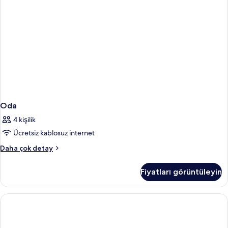
Oda
4 kişilik
Ücretsiz kablosuz internet
Oda
Daha çok detay
hakkında
daha
Fiyatları görüntüleyin
fazla
detay