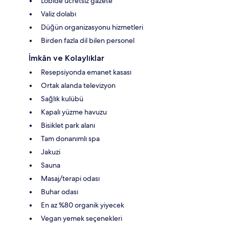
Lobide ücretsiz gazete
Valiz dolabı
Düğün organizasyonu hizmetleri
Birden fazla dil bilen personel
İmkân ve Kolaylıklar
Resepsiyonda emanet kasası
Ortak alanda televizyon
Sağlık kulübü
Kapalı yüzme havuzu
Bisiklet park alanı
Tam donanımlı spa
Jakuzi
Sauna
Masaj/terapi odası
Buhar odası
En az %80 organik yiyecek
Vegan yemek seçenekleri