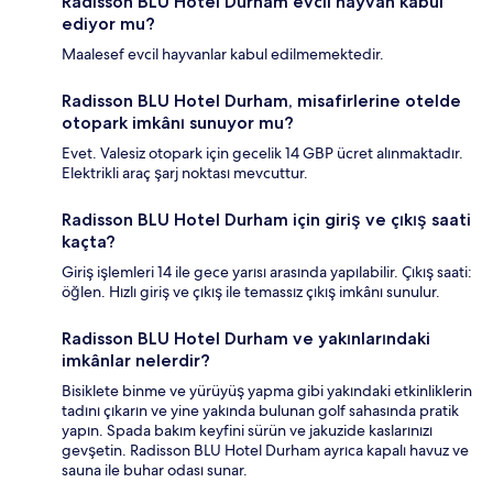
Radisson BLU Hotel Durham evcil hayvan kabul
ediyor mu?
Maalesef evcil hayvanlar kabul edilmemektedir.
Radisson BLU Hotel Durham, misafirlerine otelde
otopark imkânı sunuyor mu?
Evet. Valesiz otopark için gecelik 14 GBP ücret alınmaktadır.
Elektrikli araç şarj noktası mevcuttur.
Radisson BLU Hotel Durham için giriş ve çıkış saati
kaçta?
Giriş işlemleri 14 ile gece yarısı arasında yapılabilir. Çıkış saati:
öğlen. Hızlı giriş ve çıkış ile temassız çıkış imkânı sunulur.
Radisson BLU Hotel Durham ve yakınlarındaki
imkânlar nelerdir?
Bisiklete binme ve yürüyüş yapma gibi yakındaki etkinliklerin
tadını çıkarın ve yine yakında bulunan golf sahasında pratik
yapın. Spada bakım keyfini sürün ve jakuzide kaslarınızı
gevşetin. Radisson BLU Hotel Durham ayrıca kapalı havuz ve
sauna ile buhar odası sunar.