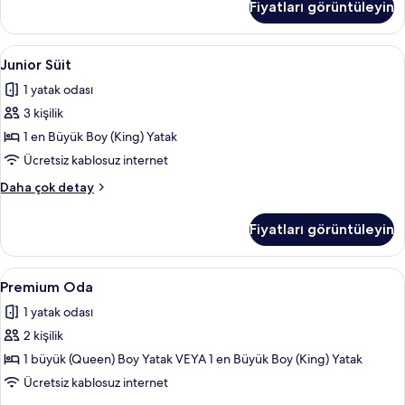
Fiyatları görüntüleyin
daha
fazla
detay
Junior
Odadan manzara
19
Junior Süit
Süit
1 yatak odası
için
3 kişilik
tüm
fotoğrafları
1 en Büyük Boy (King) Yatak
görün
Ücretsiz kablosuz internet
Junior
Daha çok detay
Süit
hakkında
Fiyatları görüntüleyin
daha
fazla
detay
Premium
Premium Oda | Anti alerjik yatak takım
13
Premium Oda
Oda
1 yatak odası
için
2 kişilik
tüm
fotoğrafları
1 büyük (Queen) Boy Yatak VEYA 1 en Büyük Boy (King) Yatak
görün
Ücretsiz kablosuz internet