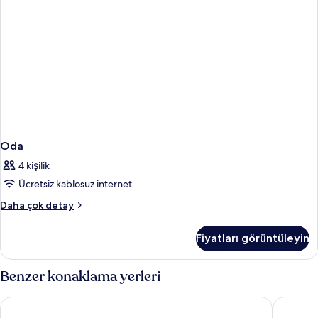
Oda
4 kişilik
Ücretsiz kablosuz internet
Oda
Daha çok detay
hakkında
daha
Fiyatları görüntüleyin
fazla
detay
Benzer konaklama yerleri
Hotel Indigo Durham by IHG
Delta Ho