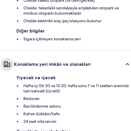
Otelde valesiz otopark (14 GBP/gecelik)
Otelde, tekerlekli sandalyeyle erişilebilen otopark ve
minibüs otoparkı bulunmaktadır
Otelde elektrikli araç şarj istasyonu bulunur
Diğer bilgiler
Sigara içilmeyen konaklama yeri
Konaklama yeri imkân ve olanakları
Yiyecek ve içecek
Hafta içi 06.30 ve 10.30, hafta sonu 7 ve 11 saatleri arasında
tam kahvaltı (ücretli)
Restoran
Bar/dinlenme salonu
Kahve dükkânı/kafe
24 saat oda servisi