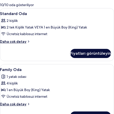
mevcut
10/10 oda gösteriliyor
filtreler
Standard
Anti alerjik yatak takımı, odada kasa,
6
Standard Oda
Oda
2 kişilik
için
2 tek Kişilik Yatak VEYA 1 en Büyük Boy (King) Yatak
tüm
fotoğrafları
Ücretsiz kablosuz internet
görün
Standard
Daha çok detay
Oda
hakkında
Fiyatları görüntüleyin
daha
fazla
detay
Family
Anti alerjik yatak takımı, odada kasa,
8
Family Oda
Oda
1 yatak odası
için
4 kişilik
tüm
fotoğrafları
1 en Büyük Boy (King) Yatak
görün
Ücretsiz kablosuz internet
Family
Daha çok detay
Oda
hakkında