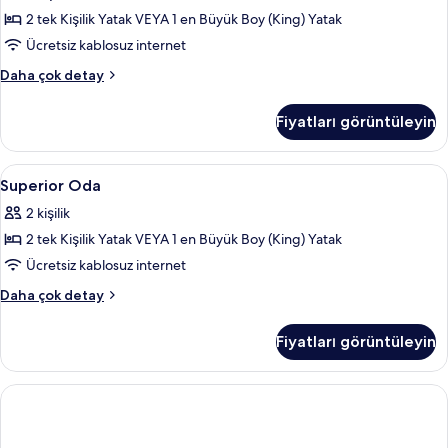
için
2 tek Kişilik Yatak VEYA 1 en Büyük Boy (King) Yatak
tüm
Ücretsiz kablosuz internet
fotoğrafları
Superior
Daha çok detay
görün
Oda,
Nehir
Fiyatları görüntüleyin
Manzaralı
hakkında
daha
Superior
Superior Oda | Anti alerjik yatak takı
9
fazla
Superior Oda
Oda
detay
2 kişilik
için
2 tek Kişilik Yatak VEYA 1 en Büyük Boy (King) Yatak
tüm
fotoğrafları
Ücretsiz kablosuz internet
görün
Superior
Daha çok detay
Oda
hakkında
Fiyatları görüntüleyin
daha
fazla
detay