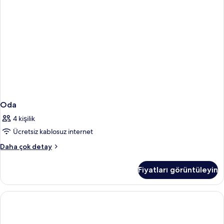
Oda
4 kişilik
Ücretsiz kablosuz internet
Oda
Daha çok detay
hakkında
daha
Fiyatları görüntüleyin
fazla
detay