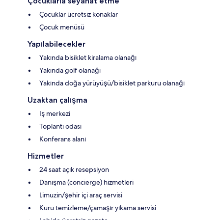
Çocuklarla seyahat etme
Çocuklar ücretsiz konaklar
Çocuk menüsü
Yapılabilecekler
Yakında bisiklet kiralama olanağı
Yakında golf olanağı
Yakında doğa yürüyüşü/bisiklet parkuru olanağı
Uzaktan çalışma
Iş merkezi
Toplantı odası
Konferans alanı
Hizmetler
24 saat açık resepsiyon
Danışma (concierge) hizmetleri
Limuzin/şehir içi araç servisi
Kuru temizleme/çamaşır yıkama servisi