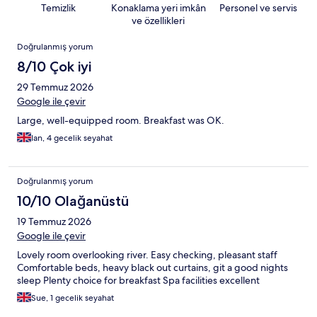
Temizlik
Konaklama yeri imkân
Personel ve servis
ve özellikleri
Yorumlar
Doğrulanmış yorum
8/10 Çok iyi
29 Temmuz 2026
Google ile çevir
Large, well-equipped room. Breakfast was OK.
Ian, 4 gecelik seyahat
Doğrulanmış yorum
10/10 Olağanüstü
19 Temmuz 2026
Google ile çevir
Lovely room overlooking river. Easy checking, pleasant staff
Comfortable beds, heavy black out curtains, git a good nights
sleep Plenty choice for breakfast Spa facilities excellent
Sue, 1 gecelik seyahat