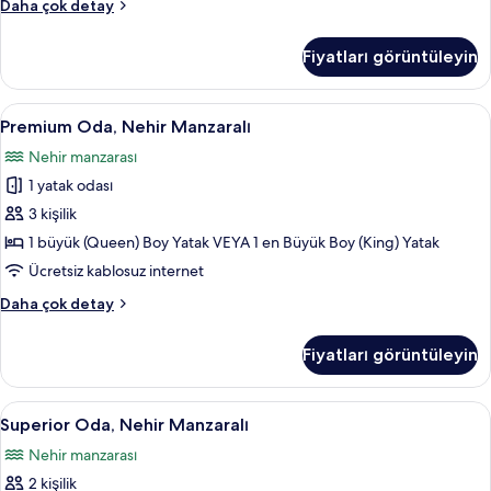
Premium
Daha çok detay
Oda
hakkında
Fiyatları görüntüleyin
daha
fazla
detay
Premium
Premium Oda, Nehir Manzaralı | Anti al
25
Premium Oda, Nehir Manzaralı
Oda,
Nehir manzarası
Nehir
1 yatak odası
Manzaralı
için
3 kişilik
tüm
1 büyük (Queen) Boy Yatak VEYA 1 en Büyük Boy (King) Yatak
fotoğrafları
Ücretsiz kablosuz internet
görün
Premium
Daha çok detay
Oda,
Nehir
Fiyatları görüntüleyin
Manzaralı
hakkında
daha
Superior
Anti alerjik yatak takımı, odada kasa,
15
fazla
Superior Oda, Nehir Manzaralı
Oda,
detay
Nehir manzarası
Nehir
2 kişilik
Manzaralı