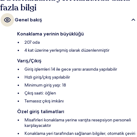
fazla bilgi
Genel bakış
Konaklama yerinin büyüklüğü
207 oda
4 kat üzerine yerleşmiş olarak düzenlenmiştir
Varış/Çıkış
Giriş işlemleri 14 ile gece yarısı arasında yapılabilir
Hızlı giriş/çıkış yapılabilir
Minimum giriş yaşı: 18
Çıkış saati: öğlen
Temassız çıkış imkânı
Özel giriş talimatları
Misafirleri konaklama yerine varışta resepsiyon personeli
karşılayacaktır
Konaklama yeri tarafından sağlanan bilgiler, otomatik çeviri