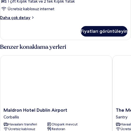
1 çift Kişilik Yatak ve 2 tek Kişilik Yatak
Ücretsiz kablosuz internet
Oda
Daha çok detay
hakkında
daha
Fiyatları görüntüleyin
fazla
detay
Benzer konaklama yerleri
Maldron Hotel Dublin Airport
The Metr
Maldron
The
Maldron Hotel Dublin Airport
The Me
Hotel
Metro
Corballis
Santry
Dublin
Hotel
Havaalanı transferi
Otopark mevcut
Havaal
Airport
Dublin
Ücretsiz kablosuz
Restoran
Ücrets
Corballis
Airport