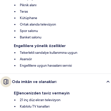
Piknik alanı
Teras
Kütüphane
Ortak alanda televizyon
Spor salonu
Banket salonu
Engellilere yönelik özellikler
Tekerlekli sandalye kullanımına uygun
Asansör
Engellilere uygun havaalanı servisi
Oda imkân ve olanakları
Eğlencenizden taviz vermeyin
21 inç düz ekran televizyon
Kablolu TV kanalları