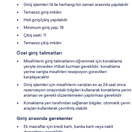
Giriş işlemleri 14 ile herhangi bir zaman arasında yapılabilir
Temassız giriş imkânı
Hızlı giriş/çıkış yapılabilir
Minimum giriş yaşı: 18
Çıkış saati: 11
Temassız çıkış imkânı
Özel giriş talimatları
Misafirlerin giriş talimatlarını öğrenmek için konaklama
yeriyle önceden irtibat kurması gereklidir; konaklama
yerine varışta misafirleri resepsiyon görevlileri
karşılayacaktır
Giriş işlemleri için misafirlerin varıştan en az 24 saat önce
rezervasyon onayındaki bilgileri kullanarak konaklama yerini
araması ve gerekli düzenlemeleri yaptırması gereklidir
Konaklama yeri tarafından sağlanan bilgiler, otomatik çeviri
araçları kullanılarak çevrilmiş olabilir
Giriş sırasında gerekenler
Ek masraflar için kredi kartı, banka kartı veya nakit
depozitosu gereklidir