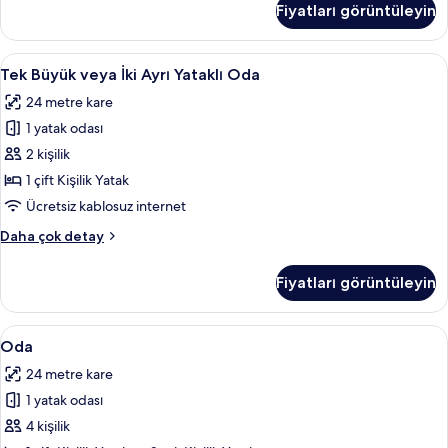
Fiyatları görüntüleyin
İki
tüm
Ayrı
fotoğrafları
Yataklı
Tek
Anti alerjik yatak takımı, odada kasa, 
görün
11
Oda,
Tek Büyük veya İki Ayrı Yataklı Oda
Büyük
Engellilere
24 metre kare
Uygun
veya
hakkında
1 yatak odası
İki
daha
Ayrı
2 kişilik
fazla
Yataklı
detay
1 çift Kişilik Yatak
Oda
Ücretsiz kablosuz internet
için
Tek
Daha çok detay
tüm
Büyük
fotoğrafları
veya
Fiyatları görüntüleyin
İki
görün
Ayrı
Yataklı
Oda
Anti alerjik yatak takımı, odada kasa, 
7
Oda
Oda
için
hakkında
24 metre kare
daha
tüm
fazla
1 yatak odası
fotoğrafları
detay
görün
4 kişilik