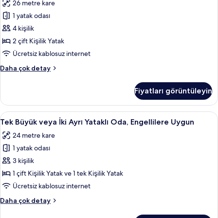
26 metre kare
Büyük
1 yatak odası
Yataklı
Oda
4 kişilik
için
2 çift Kişilik Yatak
tüm
Ücretsiz kablosuz internet
fotoğrafları
Superior
Daha çok detay
görün
Tek
Büyük
Fiyatları görüntüleyin
Yataklı
Oda
hakkında
Tek
Anti alerjik yatak takımı, odada kasa, 
8
daha
Tek Büyük veya İki Ayrı Yataklı Oda, Engellilere Uygun
Büyük
fazla
24 metre kare
detay
veya
1 yatak odası
İki
Ayrı
3 kişilik
Yataklı
1 çift Kişilik Yatak ve 1 tek Kişilik Yatak
Oda,
Ücretsiz kablosuz internet
Engellilere
Tek
Daha çok detay
Uygun
Büyük
için
veya