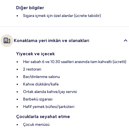
Diğer bilgiler
Sigara içmek için özel alanlar (ücrete tabidir)
Konaklama yeri imkân ve olanakları
Yiyecek ve içecek
Her sabah 6 ve 10.30 saatleri arasında tam kahvaltı (ücretli)
2 restoran
Bar/dinlenme salonu
Kahve dükkânı/kafe
Ortak alanda kahve/çay servisi
Barbekü ızgarası
Hafif yemek büfesi/şarküteri
Çocuklarla seyahat etme
Çocuk menüsü