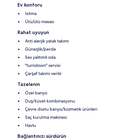
Ev konforu
Isıtma
Ütü/ütü masası
Rahat uyuyun
Anti alerjik yatak takımı
Güneşlik/perde
Ses yalıtımlı oda
"turndown" servisi
Çarşaf takımı verilir
Tazelenin
Özel banyo
Duş/küvet kombinasyonu
Çevre dostu banyo/kozmetik ürünleri
Saç kurutma makinesi
Havlu
Bağlantınızı sürdürün