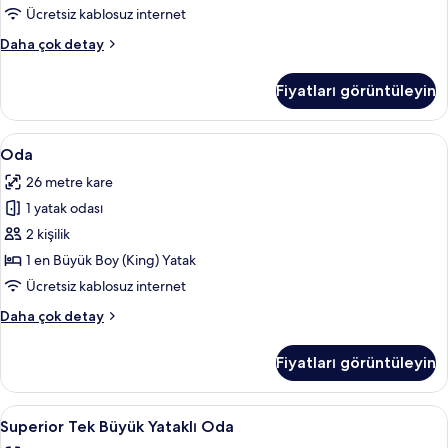
için
Ücretsiz kablosuz internet
tüm
Superior
Daha çok detay
fotoğrafları
Tek
görün
Büyük
Fiyatları görüntüleyin
Yataklı
Oda
hakkında
Oda
Anti alerjik yatak takımı, odada kasa, 
4
daha
Oda
için
fazla
26 metre kare
detay
tüm
1 yatak odası
fotoğrafları
görün
2 kişilik
1 en Büyük Boy (King) Yatak
Ücretsiz kablosuz internet
Oda
Daha çok detay
hakkında
daha
Fiyatları görüntüleyin
fazla
detay
Superior
Anti alerjik yatak takımı, odada kasa, 
11
Superior Tek Büyük Yataklı Oda
Tek