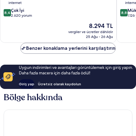
internet
intern
Santry
10
10
Çok İyi
Mük
8,4
8,8
üzerinden
üzerind
2.620 yorum
1.12
8.4,
8.8,
Güncel
8.294 TL
Çok
Mükemm
fiyat:
İyi,
1.126
vergiler ve ücretler dâhildir
8.294 TL
25 Ağu - 26 Ağu
2.620
yorum
yorum
Benzer konaklama yerlerini karşılaştırın
Uygun indirimleri ve avantajları görüntülemek için giriş yapın.
Daha fazla macera için daha fazla ödül!
Giriş yap
Ücretsiz olarak kaydolun
Bölge hakkında