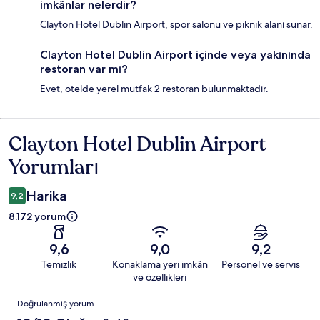
imkânlar nelerdir?
Clayton Hotel Dublin Airport, spor salonu ve piknik alanı sunar.
Clayton Hotel Dublin Airport içinde veya yakınında
restoran var mı?
Evet, otelde yerel mutfak 2 restoran bulunmaktadır.
Clayton Hotel Dublin Airport
Yorumlar
Yorumları
Harika
9,2
8.172 yorum
9,6
9,0
9,2
Temizlik
Konaklama yeri imkân
Personel ve servis
ve özellikleri
Yorumlar
Doğrulanmış yorum