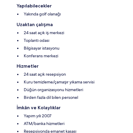
Yapılabilecekler
Yakında golf olanağı
Uzaktan çalışma
24 saat açık iş merkezi
Toplantı odası
Bilgisayar istasyonu
Konferans merkezi
Hizmetler
24 saat açık resepsiyon
Kuru temizleme/çamaşır yıkama servisi
Düğün organizasyonu hizmetleri
Birden fazla dil bilen personel
İmkân ve Kolaylıklar
Yapım yılı 2007
ATM/banka hizmetleri
Resepsiyonda emanet kasası