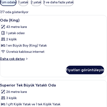
Odalar
Tüm odalar
1 yatak
2 yatak
3 ve daha fazla yatak
için
mevcut
7/7 oda gösteriliyor
filtreler
Oda
Anti alerjik yatak takımı, odada kasa, 
6
Oda (King)
(King)
43 metre kare
için
1 yatak odası
tüm
fotoğrafları
2 kişilik
görün
1 en Büyük Boy (King) Yatak
Ücretsiz kablosuz internet
Oda
Daha çok detay
(King)
hakkında
Fiyatları görüntüleyin
daha
fazla
detay
Superior
Anti alerjik yatak takımı, odada kasa, 
6
Superior Tek Büyük Yataklı Oda
Tek
26 metre kare
Büyük
3 kişilik
Yataklı
Oda
1 çift Kişilik Yatak ve 1 tek Kişilik Yatak