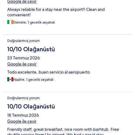
Google ile çevir
Always reliable for a stay near the airport!! Clean and
comvenient!
Deirdre, 1 gecelik seyahat
Doğrulanmış yorum
10/10 Olağanüstü
23 Temmuz 2026
Google ile çevir
Todo excelente, buen servicio al aeropuerto
Nazlhe, 1 gecelik seyahat
Doğrulanmış yorum
10/10 Olağanüstü
18 Temmuz 2026
Google ile çevir
Friendly staff, great breakfast, nice room with barhtub. Free
shuttle service from/ to airport. We had a great stay.