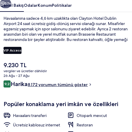
57+
Genel Bakış
Odalar
Konum
Politikalar
Havaalanına sadece 4,6 km uzaklıkta olan Clayton Hotel Dublin
Airport 24 saat ücretsiz gidiş-dönüş servisi olanağı sunar. Misafirler
egzersiz yapmak için spor salonunu ziyaret edebilir. Ayrıca 2 restoran
arasından biri olan ve yerel mutfak sunan Brasserie Restaurant
restoranında bir şeyler atıştırabilir. Bu restoran kahvaltı, öğle yemeği
ve akşam yemeği için açıktır. Bar/dinlenme salonu, hafif yemek
büfesi/şarküteri ve teras diğer öne çıkan özellikler
VIP Access
arasındadır. Konforlu yataklar ve yardıma hazır personel
misafirlerden tam not alıyor.
Şu
9.230 TL
Her gün ücretli tam kahvaltı
anki
vergiler ve ücretler dâhildir
fiyat
26 Ağu - 27 Ağu
9.230 TL
Yorumlar
Harika
9,2
8.172 yorumun tümünü göster
9,2/10
Popüler konaklama yeri imkân ve özellikleri
Havaalanı transferi
Otopark mevcut
Ücretsiz kablosuz internet
Restoran