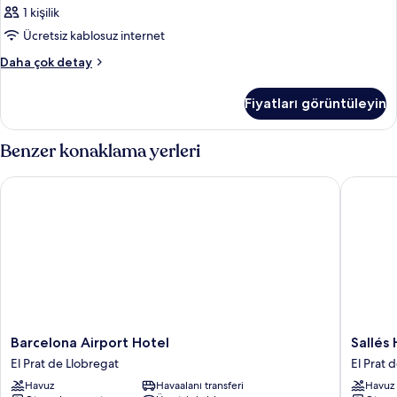
1 kişilik
Ücretsiz kablosuz internet
Oda
Daha çok detay
hakkında
daha
Fiyatları görüntüleyin
fazla
detay
Benzer konaklama yerleri
Barcelona Airport Hotel
Sallés Ho
Barcelona
Sallés
Barcelona Airport Hotel
Sallés 
Airport
Hotel
El Prat de Llobregat
El Prat 
Hotel
Ciutat
Havuz
Havaalanı transferi
Havuz
El
del