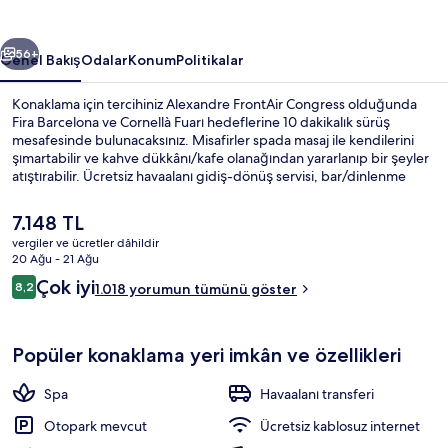
ceki
Sonraki
56+
Genel Bakış
Odalar
Konum
Politikalar
Konaklama için tercihiniz Alexandre FrontAir Congress olduğunda
Fira Barcelona ve Cornellà Fuarı hedeflerine 10 dakikalık sürüş
mesafesinde bulunacaksınız. Misafirler spada masaj ile kendilerini
şımartabilir ve kahve dükkânı/kafe olanağından yararlanıp bir şeyler
atıştırabilir. Ücretsiz havaalanı gidiş-dönüş servisi, bar/dinlenme
salonu ve spor salonu diğer özelliklerdir. Misafirler arasında yardıma
hazır personel ve konaklama yerinin genel durumu seviliyor.
Şu
7.148 TL
anki
vergiler ve ücretler dâhildir
fiyat
20 Ağu - 21 Ağu
Sauna, buhar odası
7.148 TL
Yorumlar
Çok iyi
8,2
1.018 yorumun tümünü göster
8,2/10
Popüler konaklama yeri imkân ve özellikleri
Spa
Havaalanı transferi
Otopark mevcut
Ücretsiz kablosuz internet