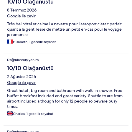
10/10 Olağanüstü
8 Temmuz 2026
Google ile çevir
Très bel hôtel et calme La navette pour l’aéroport c’était parfait
quant à la gentillesse de mettre un petit en-cas pour le voyage
je remercie
Elisabeth, 1 gecelik seyahat
Doğrulanmış yorum
10/10 Olağanüstü
2 Ağustos 2026
Google ile çevir
Great hotel , big room and bathroom with walk-in shower. Free
buffet breakfast included and great variety. Shuttle to are from
airport included although for only 12 people so beware busy
times.
Charles, 1 gecelik seyahat
Doğrulanmış yorum