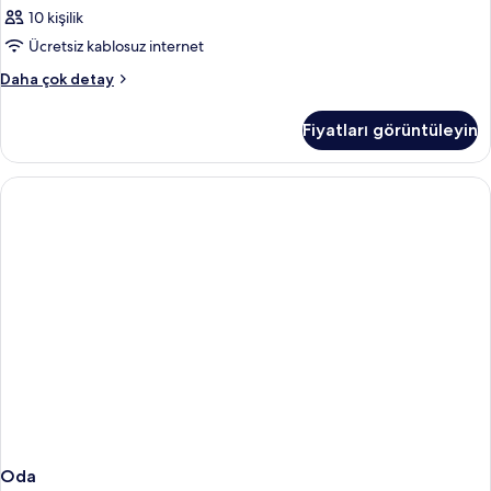
10 kişilik
Ücretsiz kablosuz internet
Oda
Daha çok detay
hakkında
daha
Fiyatları görüntüleyin
fazla
detay
Oda