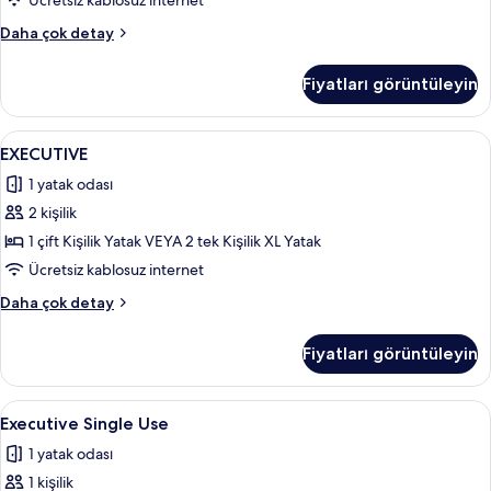
Ücretsiz kablosuz internet
görün
Standard
Daha çok detay
Oda
(Urban)
Fiyatları görüntüleyin
hakkında
daha
fazla
EXECUTIVE
Odada kasa, masa, dizüstü bilgisayar ç
4
detay
EXECUTIVE
için
1 yatak odası
tüm
2 kişilik
fotoğrafları
görün
1 çift Kişilik Yatak VEYA 2 tek Kişilik XL Yatak
Ücretsiz kablosuz internet
EXECUTIVE
Daha çok detay
hakkında
daha
Fiyatları görüntüleyin
fazla
detay
Executive
Odada kasa, masa, dizüstü bilgisayar ç
4
Executive Single Use
Single
1 yatak odası
Use
1 kişilik
için