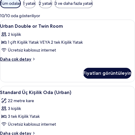
Odalar
Tüm odalar
1 yatak
2 yatak
3 ve daha fazla yatak
için
mevcut
10/10 oda gösteriliyor
filtreler
Urban
Odada kasa, masa, dizüstü bilgisayar ç
13
Urban Double or Twin Room
Double
2 kişilik
or
1 çift Kişilik Yatak VEYA 2 tek Kişilik Yatak
Twin
Room
Ücretsiz kablosuz internet
için
Urban
Daha çok detay
tüm
Double
or
fotoğrafları
Fiyatları görüntüleyin
Twin
görün
Room
hakkında
Standard
Standard Üç Kişilik Oda (Urban) | Odad
4
daha
Standard Üç Kişilik Oda (Urban)
Üç
fazla
22 metre kare
detay
Kişilik
3 kişilik
Oda
(Urban)
3 tek Kişilik Yatak
için
Ücretsiz kablosuz internet
tüm
Standard
Daha çok detay