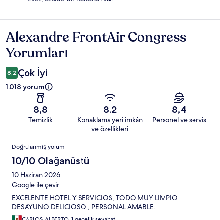
Alexandre FrontAir Congress
Yorumlar
Yorumları
Çok İyi
8,2
1.018 yorum
8,8
8,2
8,4
Temizlik
Konaklama yeri imkân
Personel ve servis
ve özellikleri
Yorumlar
Doğrulanmış yorum
10/10 Olağanüstü
10 Haziran 2026
Google ile çevir
EXCELENTE HOTEL Y SERVICIOS, TODO MUY LIMPIO
DESAYUNO DELICIOSO , PERSONAL AMABLE.
CARLOS ALBERTO, 1 gecelik seyahat