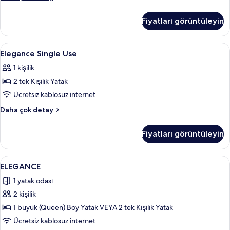
fotoğrafları
Üç
görün
Kişilik
Fiyatları görüntüleyin
Oda
(Urban)
hakkında
Elegance
Odada kasa, masa, dizüstü bilgisayar ç
4
daha
Elegance Single Use
Single
fazla
1 kişilik
detay
Use
2 tek Kişilik Yatak
için
tüm
Ücretsiz kablosuz internet
fotoğrafları
Elegance
Daha çok detay
görün
Single
Use
Fiyatları görüntüleyin
hakkında
daha
fazla
ELEGANCE
Odada kasa, masa, dizüstü bilgisayar ç
4
detay
ELEGANCE
için
1 yatak odası
tüm
2 kişilik
fotoğrafları
görün
1 büyük (Queen) Boy Yatak VEYA 2 tek Kişilik Yatak
Ücretsiz kablosuz internet