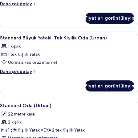
ELEGANCE
Daha çok detay
hakkında
daha
Fiyatları görüntüleyin
fazla
detay
Standard
Odada kasa, masa, dizüstü bilgisayar ç
4
Standard Büyük Yataklı Tek Kişilik Oda (Urban)
Büyük
1 kişilik
Yataklı
1 tek Kişilik Yatak
Tek
Kişilik
Ücretsiz kablosuz internet
Oda
Standard
Daha çok detay
(Urban)
Büyük
Yataklı
için
Fiyatları görüntüleyin
Tek
tüm
Kişilik
fotoğrafları
Oda
Standard
Odada kasa, masa, dizüstü bilgisayar ç
4
görün
(Urban)
Standard Oda (Urban)
Oda
hakkında
22 metre kare
daha
(Urban)
fazla
2 kişilik
için
detay
tüm
1 çift Kişilik Yatak VEYA 2 tek Kişilik Yatak
fotoğrafları