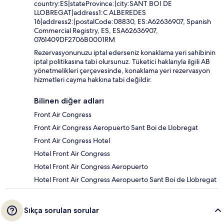
country:ES|stateProvince:|city:SANT BOI DE
LLOBREGAT|address1:C ALBEREDES
16|address2:|postalCode:08830, ES:A62636907, Spanish
Commercial Registry, ES, ESA62636907,
0761409DF2706B0001RM
Rezervasyonunuzu iptal ederseniz konaklama yeri sahibinin
iptal politikasına tabi olursunuz. Tüketici haklarıyla ilgili AB
yönetmelikleri çerçevesinde, konaklama yeri rezervasyon
hizmetleri cayma hakkına tabi değildir.
Bilinen diğer adları
Front Air Congress
Front Air Congress Aeropuerto Sant Boi de Llobregat
Front Air Congress Hotel
Hotel Front Air Congress
Hotel Front Air Congress Aeropuerto
Hotel Front Air Congress Aeropuerto Sant Boi de Llobregat
Sıkça sorulan sorular