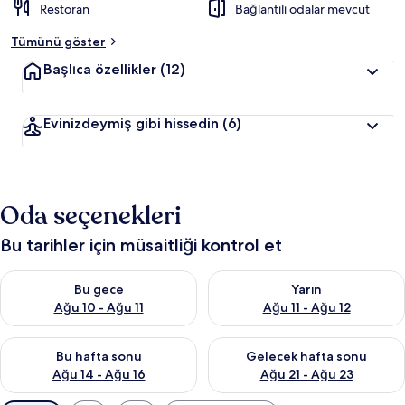
Restoran
Bağlantılı odalar mevcut
Tümünü göster
Başlıca özellikler
(12)
Evinizdeymiş gibi hissedin
(6)
Oda seçenekleri
Bu tarihler için müsaitliği kontrol et
Bu gece için müsaitliği kontrol et Ağu 10 - Ağu 11
Yarın için müsaitliği kontrol et
Bu gece
Yarın
Ağu 10 - Ağu 11
Ağu 11 - Ağu 12
Bu hafta sonu için müsaitliği kontrol et Ağu 14 - Ağu 16
Önümüzdeki hafta sonu için mü
Bu hafta sonu
Gelecek hafta sonu
Ağu 14 - Ağu 16
Ağu 21 - Ağu 23