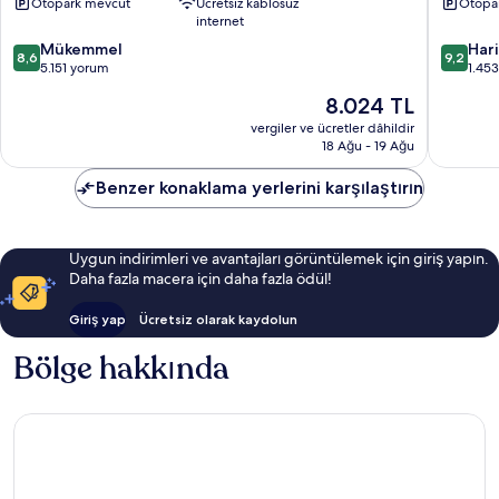
Otopark mevcut
Ücretsiz kablosuz
Otopa
Prat
Prat
internet
de
Barcelo
10
10
Llobregat
Mükemmel
Airport
Har
8,6
9,2
üzerinden
üzerind
5.151 yorum
El
1.45
8.6,
9.2,
Prat
Güncel
8.024 TL
Mükemmel,
Harika,
de
fiyat:
5.151
1.453
vergiler ve ücretler dâhildir
Llobreg
8.024 TL
18 Ağu - 19 Ağu
yorum
yorum
Benzer konaklama yerlerini karşılaştırın
Uygun indirimleri ve avantajları görüntülemek için giriş yapın.
Daha fazla macera için daha fazla ödül!
Giriş yap
Ücretsiz olarak kaydolun
Bölge hakkında