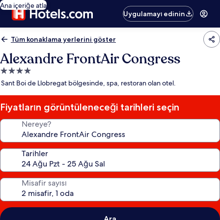
Ana içeriğe atla
Uygulamayı edinin
Tüm konaklama yerlerini göster
Alexandre FrontAir Congress
4.0
yıldızlı
Sant Boi de Llobregat bölgesinde, spa, restoran olan otel.
konaklama
yeri
Fiyatların görüntüleneceği tarihleri seçin
Nereye?
Tarihler
Misafir sayısı
Ara