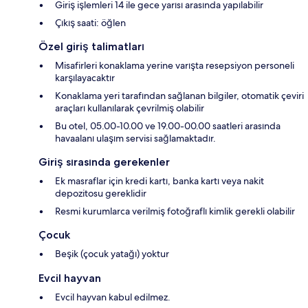
Giriş işlemleri 14 ile gece yarısı arasında yapılabilir
Çıkış saati: öğlen
Özel giriş talimatları
Misafirleri konaklama yerine varışta resepsiyon personeli
karşılayacaktır
Konaklama yeri tarafından sağlanan bilgiler, otomatik çeviri
araçları kullanılarak çevrilmiş olabilir
Bu otel, 05.00-10.00 ve 19.00-00.00 saatleri arasında
havaalanı ulaşım servisi sağlamaktadır.
Giriş sırasında gerekenler
Ek masraflar için kredi kartı, banka kartı veya nakit
depozitosu gereklidir
Resmi kurumlarca verilmiş fotoğraflı kimlik gerekli olabilir
Çocuk
Beşik (çocuk yatağı) yoktur
Evcil hayvan
Evcil hayvan kabul edilmez.