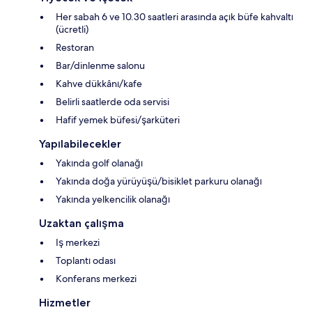
Her sabah 6 ve 10.30 saatleri arasında açık büfe kahvaltı
(ücretli)
Restoran
Bar/dinlenme salonu
Kahve dükkânı/kafe
Belirli saatlerde oda servisi
Hafif yemek büfesi/şarküteri
Yapılabilecekler
Yakında golf olanağı
Yakında doğa yürüyüşü/bisiklet parkuru olanağı
Yakında yelkencilik olanağı
Uzaktan çalışma
Iş merkezi
Toplantı odası
Konferans merkezi
Hizmetler