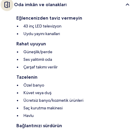
Oda imkân ve olanakları
Eğlencenizden taviz vermeyin
43 inç LED televizyon
Uydu yayını kanalları
Rahat uyuyun
Güneşlik/perde
Ses yalıtımlı oda
Çarşaf takımı verilir
Tazelenin
Özel banyo
Küvet veya duş
Ücretsiz banyo/kozmetik ürünleri
Saç kurutma makinesi
Havlu
Bağlantınızı sürdürün