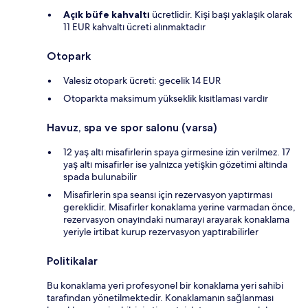
Açık büfe kahvaltı
ücretlidir. Kişi başı yaklaşık olarak
11 EUR kahvaltı ücreti alınmaktadır
Otopark
Valesiz otopark ücreti: gecelik 14 EUR
Otoparkta maksimum yükseklik kısıtlaması vardır
Havuz, spa ve spor salonu (varsa)
12 yaş altı misafirlerin spaya girmesine izin verilmez. 17
yaş altı misafirler ise yalnızca yetişkin gözetimi altında
spada bulunabilir
Misafirlerin spa seansı için rezervasyon yaptırması
gereklidir. Misafirler konaklama yerine varmadan önce,
rezervasyon onayındaki numarayı arayarak konaklama
yeriyle irtibat kurup rezervasyon yaptırabilirler
Politikalar
Bu konaklama yeri profesyonel bir konaklama yeri sahibi
tarafından yönetilmektedir. Konaklamanın sağlanması