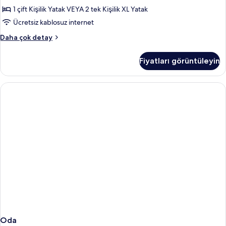
tüm
1 çift Kişilik Yatak VEYA 2 tek Kişilik XL Yatak
fotoğrafları
Ücretsiz kablosuz internet
görün
Executive
Daha çok detay
Single
Use
Fiyatları görüntüleyin
hakkında
daha
fazla
detay
Oda