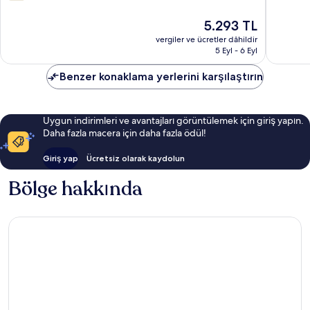
üzerinden
8.6,
6.4,
Mükemm
Güncel
5.293 TL
158
63
fiyat:
yorum
vergiler ve ücretler dâhildir
yorum
5.293 TL
5 Eyl - 6 Eyl
Benzer konaklama yerlerini karşılaştırın
Uygun indirimleri ve avantajları görüntülemek için giriş yapın.
Daha fazla macera için daha fazla ödül!
Giriş yap
Ücretsiz olarak kaydolun
Bölge hakkında