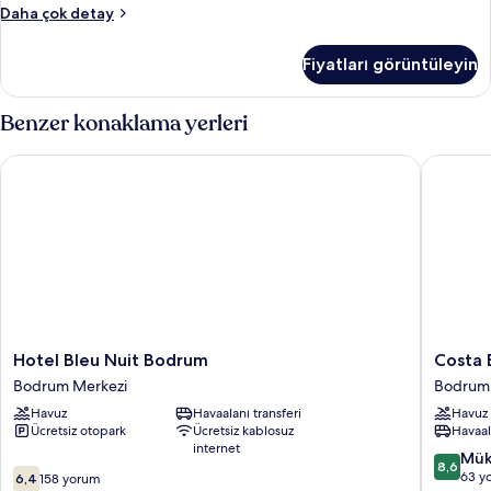
Oda
Daha çok detay
hakkında
daha
Fiyatları görüntüleyin
fazla
detay
Benzer konaklama yerleri
Hotel Bleu Nuit Bodrum
Costa Bi
Hotel
Costa
Hotel Bleu Nuit Bodrum
Costa 
Bleu
Bitezha
Bodrum Merkezi
Bodrum
Nuit
Hotel
Havuz
Havaalanı transferi
Havuz
Bodrum
Bodrum
Ücretsiz otopark
Ücretsiz kablosuz
Havaal
Bodrum
internet
Merkezi
10
Mük
8,6
10
üzerind
63 y
6,4
158 yorum