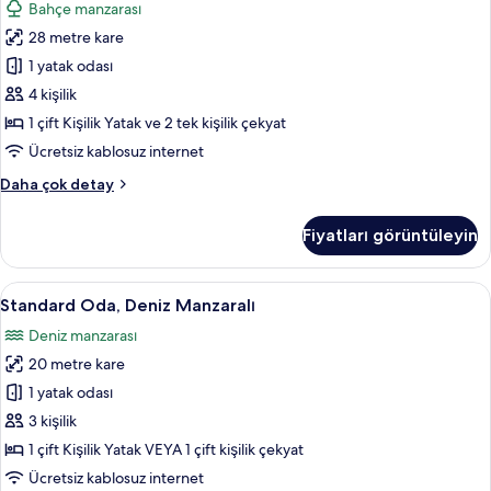
Bahçe manzarası
Room
28 metre kare
için
tüm
1 yatak odası
fotoğrafları
4 kişilik
görün
1 çift Kişilik Yatak ve 2 tek kişilik çekyat
Ücretsiz kablosuz internet
Relax
Daha çok detay
Family
Room
Fiyatları görüntüleyin
hakkında
daha
fazla
Standard
Standard Oda, Deniz Manzaralı | Ücrets
4
detay
Standard Oda, Deniz Manzaralı
Oda,
Deniz manzarası
Deniz
20 metre kare
Manzaralı
için
1 yatak odası
tüm
3 kişilik
fotoğrafları
1 çift Kişilik Yatak VEYA 1 çift kişilik çekyat
görün
Ücretsiz kablosuz internet