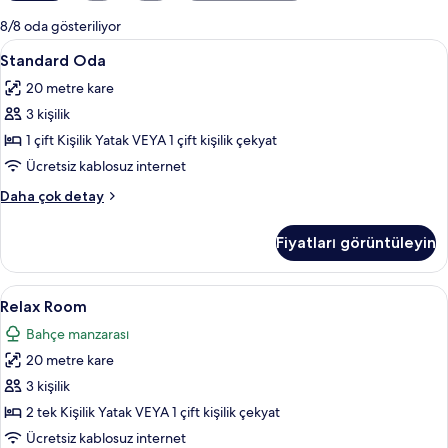
mevcut
8/8 oda gösteriliyor
filtreler
Standard
Standard Oda | Ücretsiz minibar, odada
6
Standard Oda
Oda
20 metre kare
için
3 kişilik
tüm
fotoğrafları
1 çift Kişilik Yatak VEYA 1 çift kişilik çekyat
görün
Ücretsiz kablosuz internet
Standard
Daha çok detay
Oda
hakkında
Fiyatları görüntüleyin
daha
fazla
detay
Relax
Ücretsiz minibar, odada kasa, ücretsiz
5
Relax Room
Room
Bahçe manzarası
için
20 metre kare
tüm
fotoğrafları
3 kişilik
görün
2 tek Kişilik Yatak VEYA 1 çift kişilik çekyat
Ücretsiz kablosuz internet