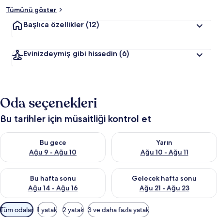
Tümünü göster
Başlıca özellikler
(12)
Evinizdeymiş gibi hissedin
(6)
Oda seçenekleri
Bu tarihler için müsaitliği kontrol et
Bu gece için müsaitliği kontrol et Ağu 9 - Ağu 10
Yarın için müsaitliği kontrol et
Bu gece
Yarın
Ağu 9 - Ağu 10
Ağu 10 - Ağu 11
Bu hafta sonu için müsaitliği kontrol et Ağu 14 - Ağu 16
Önümüzdeki hafta sonu için mü
Bu hafta sonu
Gelecek hafta sonu
Ağu 14 - Ağu 16
Ağu 21 - Ağu 23
Odalar
Tüm odalar
1 yatak
2 yatak
3 ve daha fazla yatak
için