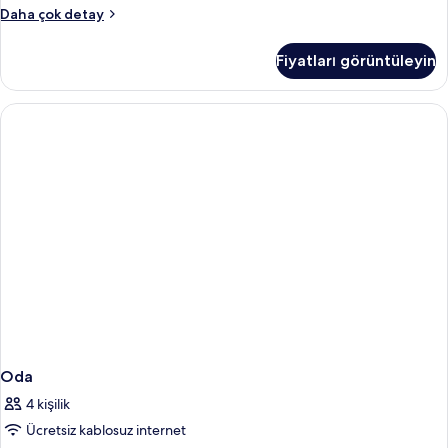
Oda
Daha çok detay
hakkında
daha
Fiyatları görüntüleyin
fazla
detay
Oda
4 kişilik
Ücretsiz kablosuz internet