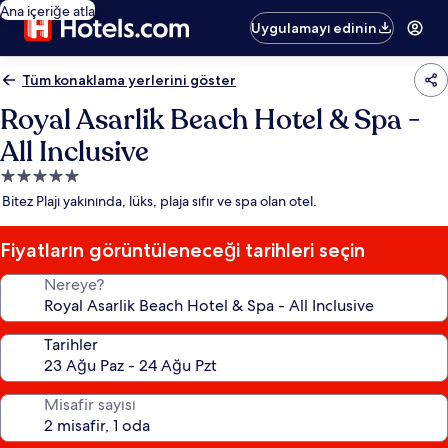
Ana içeriğe atla
Uygulamayı edinin
Tüm konaklama yerlerini göster
Royal Asarlik Beach Hotel & Spa -
All Inclusive
5.0
yıldızlı
Bitez Plajı yakınında, lüks, plaja sıfır ve spa olan otel.
konaklama
yeri
Fiyatların görüntüleneceği tarihleri seçin
Nereye?
Tarihler
Misafir sayısı