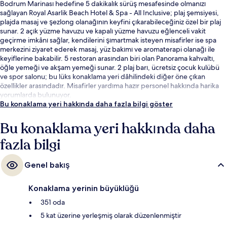
Bodrum Marinası hedefine 5 dakikalık sürüş mesafesinde olmanızı
sağlayan Royal Asarlik Beach Hotel & Spa - All Inclusive; plaj şemsiyesi,
plajda masaj ve şezlong olanağının keyfini çıkarabileceğiniz özel bir plaj
sunar. 2 açık yüzme havuzu ve kapalı yüzme havuzu eğlenceli vakit
geçirme imkânı sağlar, kendilerini şımartmak isteyen misafirler ise spa
merkezini ziyaret ederek masaj, yüz bakımı ve aromaterapi olanağı ile
keyiflerine bakabilir. 5 restoran arasından biri olan Panorama kahvaltı,
öğle yemeği ve akşam yemeği sunar. 2 plaj barı, ücretsiz çocuk kulübü
ve spor salonu; bu lüks konaklama yeri dâhilindeki diğer öne çıkan
özellikler arasındadır. Misafirler yardıma hazır personel hakkında harika
yorumlarda bulunuyor.
Bu konaklama yeri hakkında daha fazla bilgi göster
Bu konaklama yeri hakkında daha
fazla bilgi
Genel bakış
Konaklama yerinin büyüklüğü
351 oda
5 kat üzerine yerleşmiş olarak düzenlenmiştir