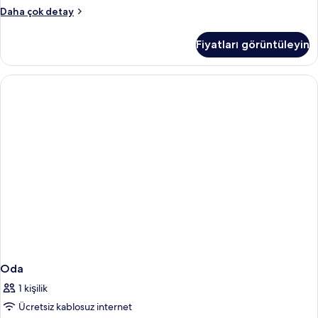
Oda
Daha çok detay
hakkında
daha
Fiyatları görüntüleyin
fazla
detay
Oda
1 kişilik
Ücretsiz kablosuz internet