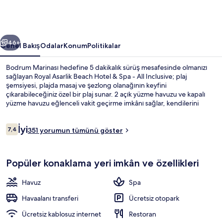
Spa
-
All
ceki
Sonraki
Inclusive
46+
Genel Bakış
Odalar
Konum
Politikalar
için
Bodrum Marinası hedefine 5 dakikalık sürüş mesafesinde olmanızı
fotoğraf
sağlayan Royal Asarlik Beach Hotel & Spa - All Inclusive; plaj
şemsiyesi, plajda masaj ve şezlong olanağının keyfini
galerisi
çıkarabileceğiniz özel bir plaj sunar. 2 açık yüzme havuzu ve kapalı
yüzme havuzu eğlenceli vakit geçirme imkânı sağlar, kendilerini
şımartmak isteyen misafirler ise spa merkezini ziyaret ederek masaj,
yüz bakımı ve aromaterapi olanağı ile keyiflerine bakabilir. 5 restoran
Yorumlar
İyi
arasından biri olan Panorama kahvaltı, öğle yemeği ve akşam yemeği
7,4
351 yorumun tümünü göster
7,4/10
sunar. 2 plaj barı, ücretsiz çocuk kulübü ve spor salonu; bu lüks
konaklama yeri dâhilindeki diğer öne çıkan özellikler
Konaklama yeri alanı
arasındadır. Misafirler yardıma hazır personel hakkında harika
Popüler konaklama yeri imkân ve özellikleri
yorumlarda bulunuyor.
Havuz
Spa
Havaalanı transferi
Ücretsiz otopark
Ücretsiz kablosuz internet
Restoran