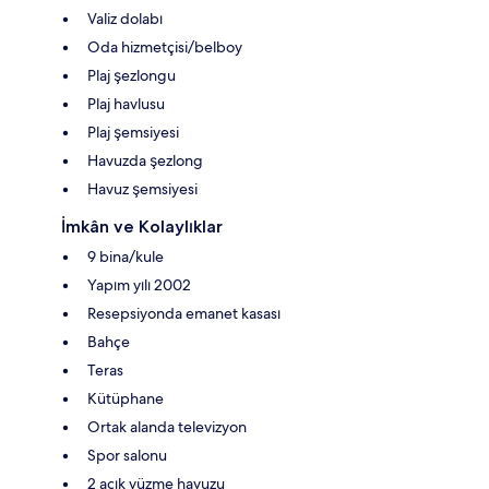
Valiz dolabı
Oda hizmetçisi/belboy
Plaj şezlongu
Plaj havlusu
Plaj şemsiyesi
Havuzda şezlong
Havuz şemsiyesi
İmkân ve Kolaylıklar
9 bina/kule
Yapım yılı 2002
Resepsiyonda emanet kasası
Bahçe
Teras
Kütüphane
Ortak alanda televizyon
Spor salonu
2 açık yüzme havuzu