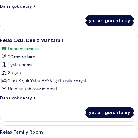
Relax
Daha çok detay
Room
hakkında
Fiyatları görüntüleyin
daha
fazla
detay
Relax
Ücretsiz minibar, odada kasa, ücretsiz
4
Relax Oda, Deniz Manzarali
Oda,
Deniz manzarası
Deniz
20 metre kare
Manzarali
için
1 yatak odası
tüm
3 kişilik
fotoğrafları
2 tek Kişilik Yatak VEYA 1 çift kişilik çekyat
görün
Ücretsiz kablosuz internet
Relax
Daha çok detay
Oda,
Deniz
Fiyatları görüntüleyin
Manzarali
hakkında
daha
Relax
Relax Family Room | Ücretsiz minibar, 
3
fazla
Relax Family Room
Family
detay