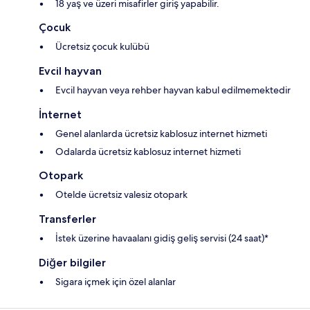
18 yaş ve üzeri misafirler giriş yapabilir.
Çocuk
Ücretsiz çocuk kulübü
Evcil hayvan
Evcil hayvan veya rehber hayvan kabul edilmemektedir
İnternet
Genel alanlarda ücretsiz kablosuz internet hizmeti
Odalarda ücretsiz kablosuz internet hizmeti
Otopark
Otelde ücretsiz valesiz otopark
Transferler
İstek üzerine havaalanı gidiş geliş servisi (24 saat)*
Diğer bilgiler
Sigara içmek için özel alanlar