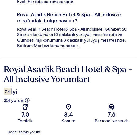
Evet, her oda balkona sahiptir.
Royal Asarlik Beach Hotel & Spa - All Inclusive
etrafındaki bölge nasıldır?
Royal Asarlik Beach Hotel & Spa - All Inclusive, Gümbet Su
Sporları konumuna 10 dakikalık yürüyüş mesafesinde ve
Gümbet Plajı konumuna 3 dakikalık yürüyüş mesafesinde,
Bodrum Merkezi konumundadır.
Royal Asarlik Beach Hotel & Spa -
Yorumlar
All Inclusive Yorumları
İyi
7,4
351 yorum
7,0
8,4
7,6
Temizlik
Konum
Personel ve servis
Yorumlar
Doğrulanmış yorum