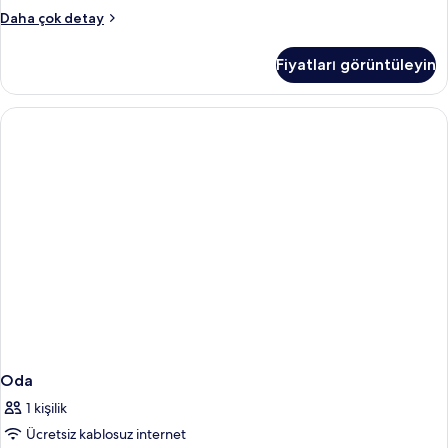
Standard
Daha çok detay
Oda,
Deniz
Fiyatları görüntüleyin
Manzaralı
hakkında
daha
fazla
detay
Oda
1 kişilik
Ücretsiz kablosuz internet