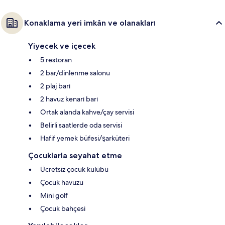
Konaklama yeri imkân ve olanakları
Yiyecek ve içecek
5 restoran
2 bar/dinlenme salonu
2 plaj barı
2 havuz kenarı barı
Ortak alanda kahve/çay servisi
Belirli saatlerde oda servisi
Hafif yemek büfesi/şarküteri
Çocuklarla seyahat etme
Ücretsiz çocuk kulübü
Çocuk havuzu
Mini golf
Çocuk bahçesi