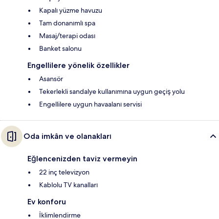
Kapalı yüzme havuzu
Tam donanımlı spa
Masaj/terapi odası
Banket salonu
Engellilere yönelik özellikler
Asansör
Tekerlekli sandalye kullanımına uygun geçiş yolu
Engellilere uygun havaalanı servisi
Oda imkân ve olanakları
Eğlencenizden taviz vermeyin
22 inç televizyon
Kablolu TV kanalları
Ev konforu
İklimlendirme