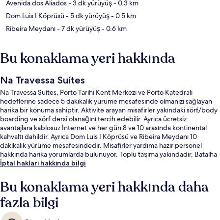
Avenida dos Aliados
- 3 dk yürüyüş
- 0.3 km
Dom Luis I Köprüsü
- 5 dk yürüyüş
- 0.5 km
Ribeira Meydanı
- 7 dk yürüyüş
- 0.6 km
Bu konaklama yeri hakkında
Na Travessa Suítes
Na Travessa Suítes, Porto Tarihi Kent Merkezi ve Porto Katedrali
hedeflerine sadece 5 dakikalık yürüme mesafesinde olmanızı sağlayan
harika bir konuma sahiptir. Aktivite arayan misafirler yakındaki sörf/body
boarding ve sörf dersi olanağını tercih edebilir. Ayrıca ücretsiz
avantajlara kablosuz İnternet ve her gün 8 ve 10 arasında kontinental
kahvaltı dahildir. Ayrıca Dom Luis I Köprüsü ve Ribeira Meydanı 10
dakikalık yürüme mesafesindedir. Misafirler yardıma hazır personel
hakkında harika yorumlarda bulunuyor. Toplu taşıma yakındadır, Batalha
İstasyonu 4 dakikalık ve Batalha-Guindais Durağı 4 dakikalık yürüme
İptal hakları hakkında bilgi
mesafesinde bulunur.
Bu konaklama yeri hakkında daha
fazla bilgi