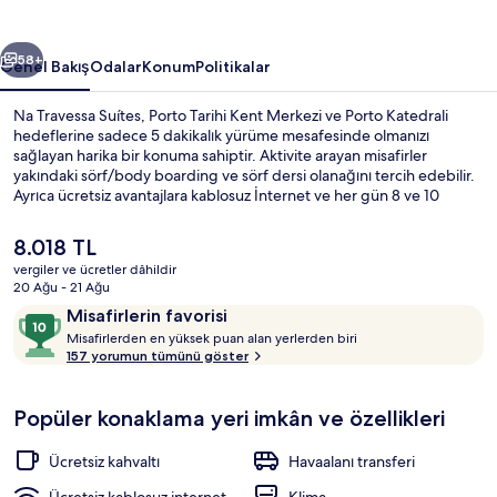
ceki
Sonraki
58+
Genel Bakış
Odalar
Konum
Politikalar
Na Travessa Suítes, Porto Tarihi Kent Merkezi ve Porto Katedrali
hedeflerine sadece 5 dakikalık yürüme mesafesinde olmanızı
sağlayan harika bir konuma sahiptir. Aktivite arayan misafirler
yakındaki sörf/body boarding ve sörf dersi olanağını tercih edebilir.
Ayrıca ücretsiz avantajlara kablosuz İnternet ve her gün 8 ve 10
arasında kontinental kahvaltı dahildir. Ayrıca Dom Luis I Köprüsü ve
Ribeira Meydanı 10 dakikalık yürüme mesafesindedir. Misafirler
Şu
8.018 TL
yardıma hazır personel hakkında harika yorumlarda bulunuyor. Toplu
anki
vergiler ve ücretler dâhildir
taşıma yakındadır, Batalha İstasyonu 4 dakikalık ve Batalha-Guindais
fiyat
20 Ağu - 21 Ağu
Durağı 4 dakikalık yürüme mesafesinde bulunur.
Dış mekân
8.018 TL
Yorumlar
10
Misafirlerin favorisi
M
üzerinden
Misafirlerden en yüksek puan alan yerlerden biri
i
157 yorumun tümünü göster
10,
s
Misafirlerin
a
favorisi
Popüler konaklama yeri imkân ve özellikleri
f
i
r
Ücretsiz kahvaltı
Havaalanı transferi
l
e