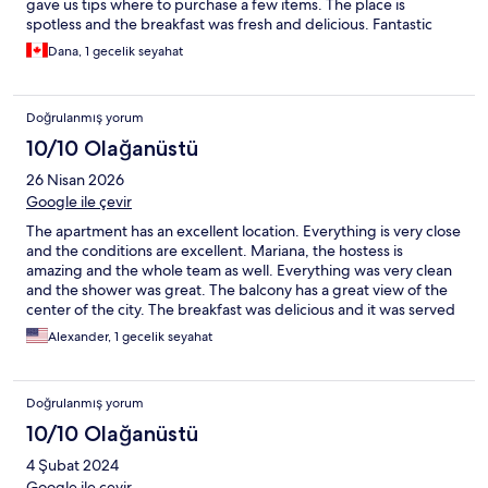
gave us tips where to purchase a few items. The place is
spotless and the breakfast was fresh and delicious. Fantastic
location and walkable to many sights. We would highly
Dana, 1 gecelik seyahat
recommend and Mariana is the perfect host. Excellent!!
Doğrulanmış yorum
10/10 Olağanüstü
26 Nisan 2026
Google ile çevir
The apartment has an excellent location. Everything is very close
and the conditions are excellent. Mariana, the hostess is
amazing and the whole team as well. Everything was very clean
and the shower was great. The balcony has a great view of the
center of the city. The breakfast was delicious and it was served
in ana exquisite way Highly recommended!!!!
Alexander, 1 gecelik seyahat
Doğrulanmış yorum
10/10 Olağanüstü
4 Şubat 2024
Google ile çevir