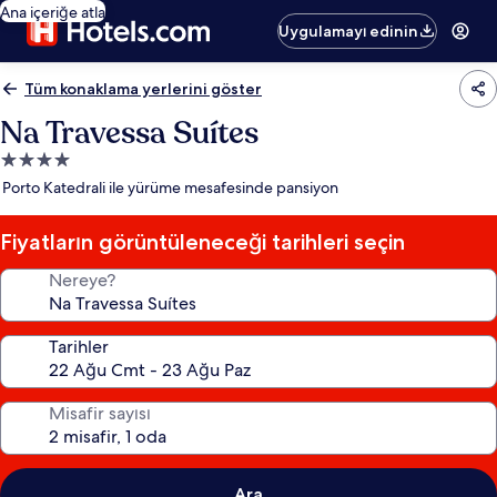
Ana içeriğe atla
Uygulamayı edinin
Tüm konaklama yerlerini göster
Na Travessa Suítes
4.0
yıldızlı
Porto Katedrali ile yürüme mesafesinde pansiyon
konaklama
yeri
Fiyatların görüntüleneceği tarihleri seçin
Nereye?
Tarihler
Misafir sayısı
Ara