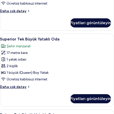
fotoğrafları
Ücretsiz kablosuz internet
görün
Standard
Daha çok detay
Tek
Büyük
Fiyatları görüntüleyin
Yataklı
Oda
hakkında
Superior
Superior Tek Büyük Yataklı Oda | Kalite
8
daha
Superior Tek Büyük Yataklı Oda
Tek
fazla
Şehir manzaralı
detay
Büyük
17 metre kare
Yataklı
Oda
1 yatak odası
için
2 kişilik
tüm
1 büyük (Queen) Boy Yatak
fotoğrafları
Ücretsiz kablosuz internet
görün
Superior
Daha çok detay
Tek
Büyük
Fiyatları görüntüleyin
Yataklı
Oda
hakkında
Deluxe
Deluxe Tek Büyük Yataklı Oda | Kaliteli
8
daha