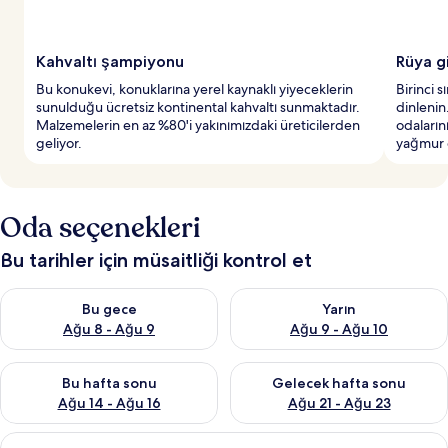
y
e
r
Kahvaltı şampiyonu
Rüya gi
l
Bu konukevi, konuklarına yerel kaynaklı yiyeceklerin
Birinci s
e
sunulduğu ücretsiz kontinental kahvaltı sunmaktadır.
dinlenin
r
Malzemelerin en az %80'i yakınımızdaki üreticilerden
odaların
d
geliyor.
yağmur d
e
n
b
i
Oda seçenekleri
r
i
Bu tarihler için müsaitliği kontrol et
Bu gece için müsaitliği kontrol et Ağu 8 - Ağu 9
Yarın için müsaitliği kontrol e
Bu gece
Yarın
Ağu 8 - Ağu 9
Ağu 9 - Ağu 10
Bu hafta sonu için müsaitliği kontrol et Ağu 14 - Ağu 16
Önümüzdeki hafta sonu için mü
Bu hafta sonu
Gelecek hafta sonu
Ağu 14 - Ağu 16
Ağu 21 - Ağu 23
Standard
Standard Tek Büyük Yataklı Oda | Kalite