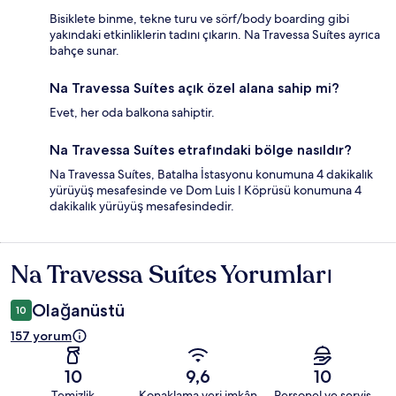
Bisiklete binme, tekne turu ve sörf/body boarding gibi
yakındaki etkinliklerin tadını çıkarın. Na Travessa Suítes ayrıca
bahçe sunar.
Na Travessa Suítes açık özel alana sahip mi?
Evet, her oda balkona sahiptir.
Na Travessa Suítes etrafındaki bölge nasıldır?
Na Travessa Suítes, Batalha İstasyonu konumuna 4 dakikalık
yürüyüş mesafesinde ve Dom Luis I Köprüsü konumuna 4
dakikalık yürüyüş mesafesindedir.
Na Travessa Suítes Yorumları
Yorumlar
Olağanüstü
10
157 yorum
10
9,6
10
Temizlik
Konaklama yeri imkân
Personel ve servis