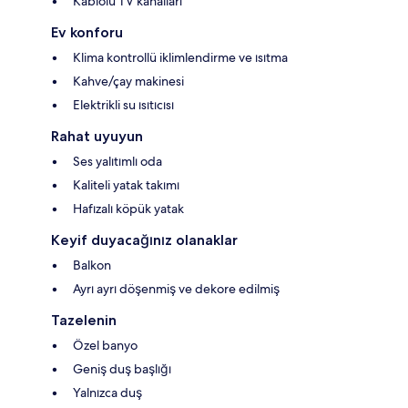
Kablolu TV kanalları
Ev konforu
Klima kontrollü iklimlendirme ve ısıtma
Kahve/çay makinesi
Elektrikli su ısıtıcısı
Rahat uyuyun
Ses yalıtımlı oda
Kaliteli yatak takımı
Hafızalı köpük yatak
Keyif duyacağınız olanaklar
Balkon
Ayrı ayrı döşenmiş ve dekore edilmiş
Tazelenin
Özel banyo
Geniş duş başlığı
Yalnızca duş