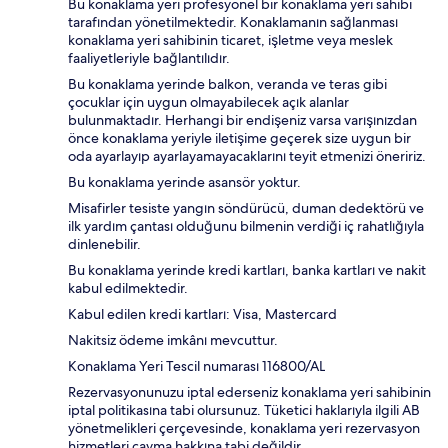
Bu konaklama yeri profesyonel bir konaklama yeri sahibi
tarafından yönetilmektedir. Konaklamanın sağlanması
konaklama yeri sahibinin ticaret, işletme veya meslek
faaliyetleriyle bağlantılıdır.
Bu konaklama yerinde balkon, veranda ve teras gibi
çocuklar için uygun olmayabilecek açık alanlar
bulunmaktadır. Herhangi bir endişeniz varsa varışınızdan
önce konaklama yeriyle iletişime geçerek size uygun bir
oda ayarlayıp ayarlayamayacaklarını teyit etmenizi öneririz.
Bu konaklama yerinde asansör yoktur.
Misafirler tesiste yangın söndürücü, duman dedektörü ve
ilk yardım çantası olduğunu bilmenin verdiği iç rahatlığıyla
dinlenebilir.
Bu konaklama yerinde kredi kartları, banka kartları ve nakit
kabul edilmektedir.
Kabul edilen kredi kartları: Visa, Mastercard
Nakitsiz ödeme imkânı mevcuttur.
Konaklama Yeri Tescil numarası 116800/AL
Rezervasyonunuzu iptal ederseniz konaklama yeri sahibinin
iptal politikasına tabi olursunuz. Tüketici haklarıyla ilgili AB
yönetmelikleri çerçevesinde, konaklama yeri rezervasyon
hizmetleri cayma hakkına tabi değildir.