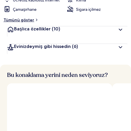
Ücretsiz kablosuz internet
Klima
r
Çamaşırhane
Sigara içilmez
d
e
Tümünü göster
n
Başlıca özellikler
(10)
e
n
Evinizdeymiş gibi hissedin
(6)
y
ü
k
s
e
k
Bu konaklama yerini neden seviyoruz?
p
u
a
n
a
l
a
n