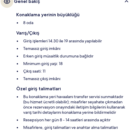
Genel bakış
Konaklama yerinin büyüklüğü
8 oda
Varış/Çıkış
Giriş işlemleri 14.30 ile 19 arasında yapılabilir
Temassız giriş imkânı
Erken giriş müsaitlik durumuna bağlıdır
Minimum giriş yaşı: 18
Çıkış saati: 11
Temassız çıkış imkânı
Özel giriş talimatları
Bu konaklama yeri havaalanı transfer servisi sunmaktadır
(bu hizmet ücretli olabilir); misafirler seyahate çıkmadan
önce rezervasyon onayındaki iletişim bilgilerini kullanarak
varış tarihi detaylarını konaklama yerine bildirmelidir
Resepsiyon her gün 8 - 14 saatleri arasında açıktır
Misafirlere, giriş talimatları ve anahtar alma talimatları