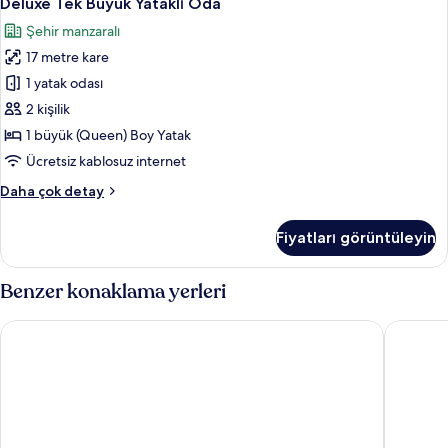
Deluxe Tek Büyük Yataklı Oda
Tek
fazla
Şehir manzaralı
detay
Büyük
17 metre kare
Yataklı
Oda
1 yatak odası
için
2 kişilik
tüm
1 büyük (Queen) Boy Yatak
fotoğrafları
Ücretsiz kablosuz internet
görün
Deluxe
Daha çok detay
Tek
Büyük
Fiyatları görüntüleyin
Yataklı
Oda
hakkında
Benzer konaklama yerleri
daha
fazla
Axis Porto Club Aliados
Memoria 
detay