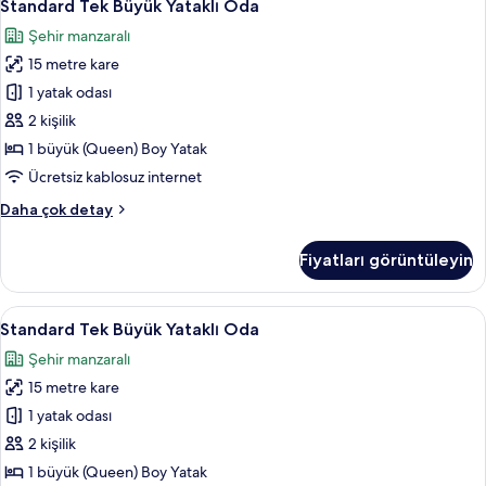
5
Standard Tek Büyük Yataklı Oda
Tek
Şehir manzaralı
Büyük
15 metre kare
Yataklı
Oda
1 yatak odası
için
2 kişilik
tüm
1 büyük (Queen) Boy Yatak
fotoğrafları
Ücretsiz kablosuz internet
görün
Standard
Daha çok detay
Tek
Büyük
Fiyatları görüntüleyin
Yataklı
Oda
hakkında
Standard
Standard Tek Büyük Yataklı Oda | Kalite
6
daha
Standard Tek Büyük Yataklı Oda
Tek
fazla
Şehir manzaralı
detay
Büyük
15 metre kare
Yataklı
Oda
1 yatak odası
için
2 kişilik
tüm
1 büyük (Queen) Boy Yatak