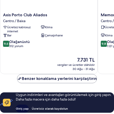
Axis
Memori
Axis Porto Club Aliados
Memori
Porto
Porto
Centro / Baixa
Centro /
Club
FLH
Ücretsiz kablosuz
Klima
Ücretsi
Aliados
Hotels
internet
Centro
Centro
Bar
Çamaşırhane
Klima
/
/
10
10
Baixa
Olağanüstü
Baixa
Ola
9,6
9,8
üzerinden
üzerind
312 yorum
1.121
9.6,
9.8,
Olağanüstü,
Olağanü
Güncel
7.731 TL
312
1.121
fiyat:
yorum
yorum
vergiler ve ücretler dâhildir
7.731 TL
30 Ağu - 31 Ağu
Benzer konaklama yerlerini karşılaştırın
Uygun indirimleri ve avantajları görüntülemek için giriş yapın.
Daha fazla macera için daha fazla ödül!
Giriş yap
Ücretsiz olarak kaydolun