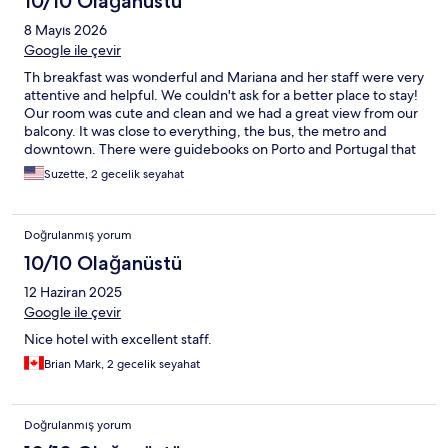
10/10 Olağanüstü
8 Mayıs 2026
Google ile çevir
Th breakfast was wonderful and Mariana and her staff were very
attentive and helpful. We couldn't ask for a better place to stay!
Our room was cute and clean and we had a great view from our
balcony. It was close to everything, the bus, the metro and
downtown. There were guidebooks on Porto and Portugal that
you could look at as well. We highly recommend this place! If we
Suzette, 2 gecelik seyahat
return to Porto this is where we wan to stay. Just an overall great
experience!
Doğrulanmış yorum
10/10 Olağanüstü
12 Haziran 2025
Google ile çevir
Nice hotel with excellent staff.
Brian Mark, 2 gecelik seyahat
Doğrulanmış yorum